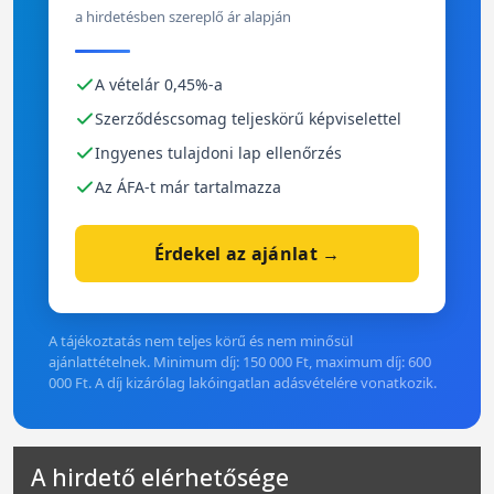
a hirdetésben szereplő ár alapján
A vételár 0,45%-a
Szerződéscsomag teljeskörű képviselettel
Ingyenes tulajdoni lap ellenőrzés
Az ÁFA-t már tartalmazza
Érdekel az ajánlat →
A tájékoztatás nem teljes körű és nem minősül
ajánlattételnek. Minimum díj: 150 000 Ft, maximum díj: 600
000 Ft. A díj kizárólag lakóingatlan adásvételére vonatkozik.
A hirdető elérhetősége