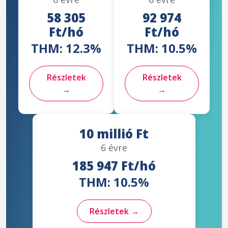
58 305
92 974
Ft/hó
Ft/hó
THM: 12.3%
THM: 10.5%
Részletek
Részletek
→
→
10 millió Ft
6 évre
185 947 Ft/hó
THM: 10.5%
Részletek →