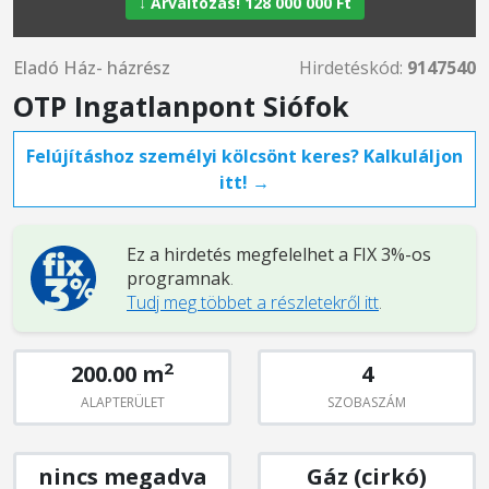
↓ Árváltozás! 128 000 000 Ft
Eladó Ház- házrész
Hirdetéskód:
9147540
OTP Ingatlanpont Siófok
Felújításhoz személyi kölcsönt keres? Kalkuláljon
itt! →
Ez a hirdetés megfelelhet a FIX 3%-os
programnak
.
Tudj meg többet a részletekről itt
.
2
200.00 m
4
ALAPTERÜLET
SZOBASZÁM
nincs megadva
Gáz (cirkó)