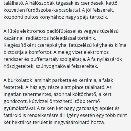
található. A hálószobák tágasak és csendesek, kettő
közvetlen fürdőszoba-kapcsolattal. A jól felszerelt,
központi pultos konyhához nagy spájz tartozik.
A fűtés elektromos padlófűtéssel és vegyes tüzelésű
kazánnal, radiátoros hőleadással történik.
Kiegészítőként cserépkályha, fatüzelésű kályha és klíma
biztosítja a komfortot. A meleg vizet elektromos
rendszer és puffertartály szolgáltatja. A fa nyílászárók
hőszigeteltek, szúnyoghálóval felszereltek.
A burkolatok laminált parketta és kerámia, a falak
festettek. A ház egy része alatt pince található. Az
ingatlan tehermentes, azonnal költözhető, a kert
gondozott, kútvízzel öntözhető, több termő
gyümölcsfával. A telken két nagy gazdasági épület és
fatároló is rendelkezésre áll. Igény esetén egy több mint
két hektáros terület is megvásárolható hozzá.