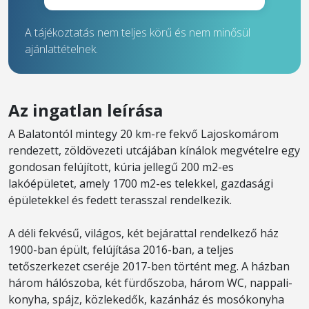
A tájékoztatás nem teljes körű és nem minősül
ajánlattételnek.
Az ingatlan leírása
A Balatontól mintegy 20 km-re fekvő Lajoskomárom
rendezett, zöldövezeti utcájában kínálok megvételre egy
gondosan felújított, kúria jellegű 200 m2-es
lakóépületet, amely 1700 m2-es telekkel, gazdasági
épületekkel és fedett terasszal rendelkezik.
A déli fekvésű, világos, két bejárattal rendelkező ház
1900-ban épült, felújítása 2016-ban, a teljes
tetőszerkezet cseréje 2017-ben történt meg. A házban
három hálószoba, két fürdőszoba, három WC, nappali-
konyha, spájz, közlekedők, kazánház és mosókonyha