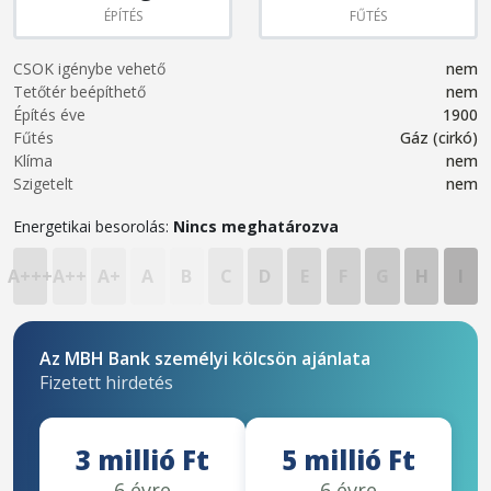
ÉPÍTÉS
FŰTÉS
CSOK igénybe vehető
nem
Tetőtér beépíthető
nem
Építés éve
1900
Fűtés
Gáz (cirkó)
Klíma
nem
Szigetelt
nem
Energetikai besorolás:
Nincs meghatározva
A+++
A++
A+
A
B
C
D
E
F
G
H
I
Az MBH Bank személyi kölcsön ajánlata
Fizetett hirdetés
3 millió Ft
5 millió Ft
6 évre
6 évre