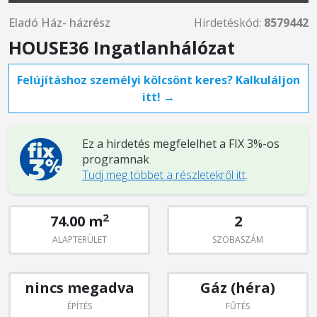
Eladó Ház- házrész
Hirdetéskód:
8579442
HOUSE36 Ingatlanhálózat
Felújításhoz személyi kölcsönt keres? Kalkuláljon
itt! →
Ez a hirdetés megfelelhet a FIX 3%-os
programnak
.
Tudj meg többet a részletekről itt
.
2
74.00 m
2
ALAPTERÜLET
SZOBASZÁM
nincs megadva
Gáz (héra)
ÉPÍTÉS
FŰTÉS