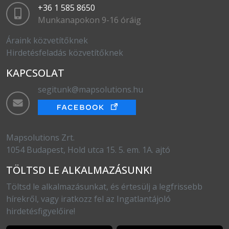
+36 1 585 8650
Munkanapokon 9-16 óráig
Áraink közvetítőknek
Hirdetésfeladás közvetítőknek
KAPCSOLAT
segitunk@mapsolutions.hu
Mapsolutions Zrt.
1054 Budapest, Hold utca 15. 5. em. 1A. ajtó
TÖLTSD LE ALKALMAZÁSUNK!
Töltsd le alkalmazásunkat, és értesülj a legfrissebb
hírekről, vagy iratkozz fel az Ingatlantájoló
hirdetésfigyelőire!