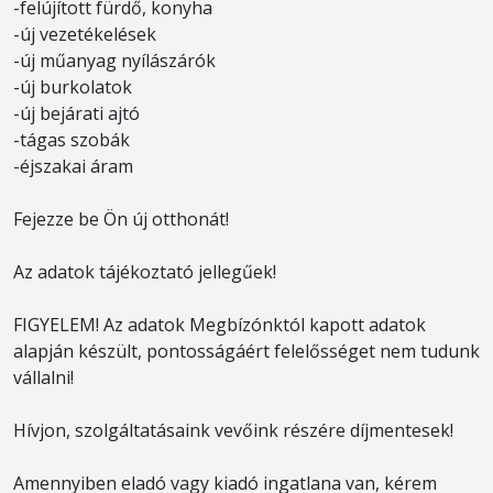
-felújított fürdő, konyha
-új vezetékelések
-új műanyag nyílászárók
-új burkolatok
-új bejárati ajtó
-tágas szobák
-éjszakai áram
Fejezze be Ön új otthonát!
​Az adatok tájékoztató jellegűek!
FIGYELEM! Az adatok Megbízónktól kapott adatok
alapján készült, pontosságáért felelősséget nem tudunk
vállalni!
Hívjon, szolgáltatásaink vevőink részére díjmentesek!
Amennyiben eladó vagy kiadó ingatlana van, kérem