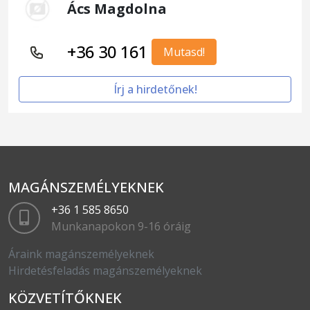
Ács Magdolna
+36 30 161
Mutasd!
Írj a hirdetőnek!
MAGÁNSZEMÉLYEKNEK
+36 1 585 8650
Munkanapokon 9-16 óráig
Áraink magánszemélyeknek
Hirdetésfeladás magánszemélyeknek
KÖZVETÍTŐKNEK