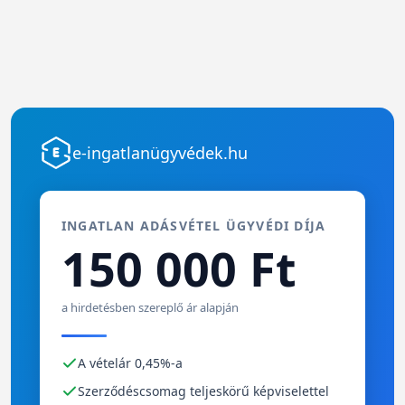
e-ingatlanügyvédek.hu
INGATLAN ADÁSVÉTEL ÜGYVÉDI DÍJA
150 000 Ft
a hirdetésben szereplő ár alapján
A vételár 0,45%-a
Szerződéscsomag teljeskörű képviselettel