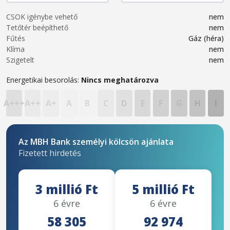
CSOK igénybe vehető
nem
Tetőtér beépíthető
nem
Fűtés
Gáz (héra)
Klíma
nem
Szigetelt
nem
Energetikai besorolás:
Nincs meghatározva
A+++
A++
A+
A
B
C
D
E
F
G
H
I
Az MBH Bank személyi kölcsön ajánlata
Fizetett hirdetés
3 millió Ft
5 millió Ft
6 évre
6 évre
58 305
92 974