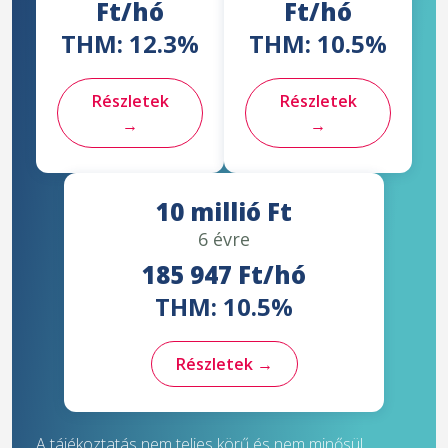
Ft/hó
Ft/hó
THM: 12.3%
THM: 10.5%
Részletek
Részletek
→
→
10 millió Ft
6 évre
185 947 Ft/hó
THM: 10.5%
Részletek →
A tájékoztatás nem teljes körű és nem minősül