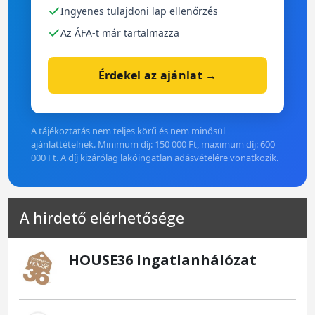
Ingyenes tulajdoni lap ellenőrzés
Az ÁFA-t már tartalmazza
Érdekel az ajánlat →
A tájékoztatás nem teljes körű és nem minősül
ajánlattételnek. Minimum díj: 150 000 Ft, maximum díj: 600
000 Ft. A díj kizárólag lakóingatlan adásvételére vonatkozik.
A hirdető elérhetősége
HOUSE36 Ingatlanhálózat