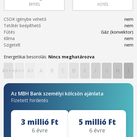
ÉPÍTÉS
FŰTÉS
CSOK igénybe vehető
nem
Tetőtér beépíthető
nem
Fűtés
Gáz (konvektor)
Klíma
nem
Szigetelt
nem
Energetikai besorolás:
Nincs meghatározva
A+++
A++
A+
A
B
C
D
E
F
G
H
I
Az MBH Bank személyi kölcsön ajánlata
Fizetett hirdetés
3 millió Ft
5 millió Ft
6 évre
6 évre