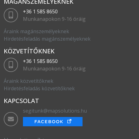
MAGÁNSZEMÉLYEKNEK
+36 1 585 8650
Munkanapokon 9-16 óráig
Áraink magánszemélyeknek
Hirdetésfeladás magánszemélyeknek
KÖZVETÍTŐKNEK
+36 1 585 8650
Munkanapokon 9-16 óráig
Áraink közvetítőknek
Hirdetésfeladás közvetítőknek
KAPCSOLAT
segitunk@mapsolutions.hu