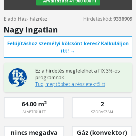
↓ Árváltozás! 41 900 000 Ft
Eladó Ház- házrész
Hirdetéskód:
9336909
Nagy Ingatlan
Felújításhoz személyi kölcsönt keres? Kalkuláljon
itt! →
Ez a hirdetés megfelelhet a FIX 3%-os
programnak
.
Tudj meg többet a részletekről itt
.
2
64.00 m
2
ALAPTERÜLET
SZOBASZÁM
nincs megadva
Gáz (konvektor)