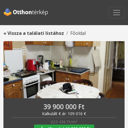
« Vissza a találati listához
Főoldal
39 900 000 Ft
Kalkulált € ár: 109 016 €
2
623 438 Ft/m