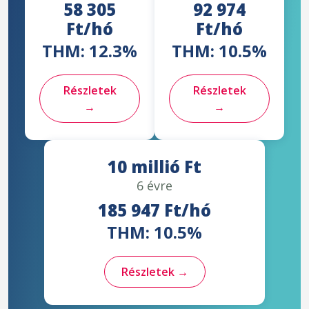
58 305
92 974
Ft/hó
Ft/hó
THM: 12.3%
THM: 10.5%
Részletek
Részletek
→
→
10 millió Ft
6 évre
185 947 Ft/hó
THM: 10.5%
Részletek →