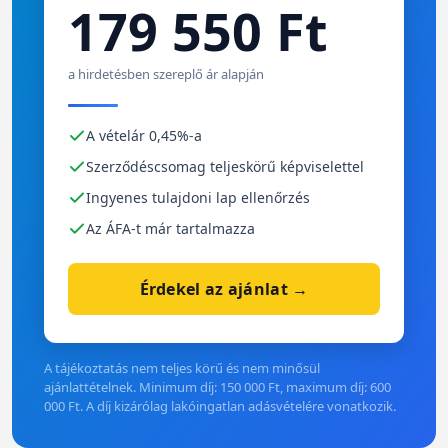
179 550 Ft
a hirdetésben szereplő ár alapján
A vételár 0,45%-a
Szerződéscsomag teljeskörű képviselettel
Ingyenes tulajdoni lap ellenőrzés
Az ÁFA-t már tartalmazza
Érdekel az ajánlat →
A tájékoztatás nem teljes körű és nem minősül
ajánlattételnek. Minimum díj: 150 000 Ft, maximum díj: 600
000 Ft. A díj kizárólag lakóingatlan adásvételére vonatkozik.