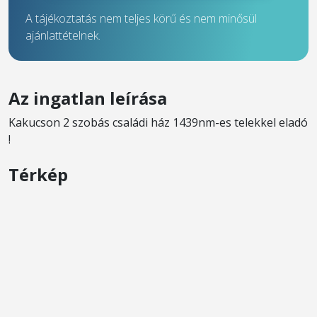
A tájékoztatás nem teljes körű és nem minősül
ajánlattételnek.
Az ingatlan leírása
Kakucson 2 szobás családi ház 1439nm-es telekkel eladó
!
Térkép