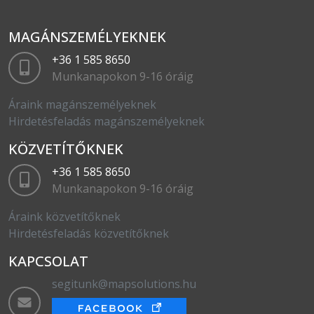
MAGÁNSZEMÉLYEKNEK
+36 1 585 8650
Munkanapokon 9-16 óráig
Áraink magánszemélyeknek
Hirdetésfeladás magánszemélyeknek
KÖZVETÍTŐKNEK
+36 1 585 8650
Munkanapokon 9-16 óráig
Áraink közvetítőknek
Hirdetésfeladás közvetítőknek
KAPCSOLAT
segitunk@mapsolutions.hu