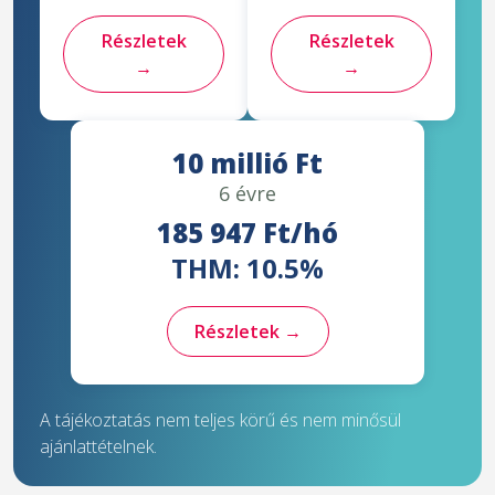
Részletek
Részletek
→
→
10 millió Ft
6 évre
185 947 Ft/hó
THM: 10.5%
Részletek →
A tájékoztatás nem teljes körű és nem minősül
ajánlattételnek.