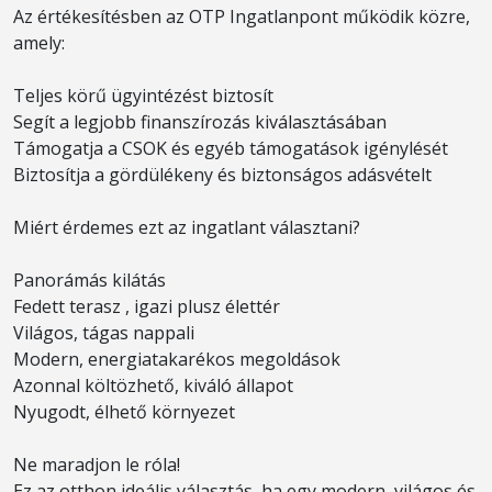
Az értékesítésben az OTP Ingatlanpont működik közre,
amely:
Teljes körű ügyintézést biztosít
Segít a legjobb finanszírozás kiválasztásában
Támogatja a CSOK és egyéb támogatások igénylését
Biztosítja a gördülékeny és biztonságos adásvételt
Miért érdemes ezt az ingatlant választani?
Panorámás kilátás
Fedett terasz , igazi plusz élettér
Világos, tágas nappali
Modern, energiatakarékos megoldások
Azonnal költözhető, kiváló állapot
Nyugodt, élhető környezet
Ne maradjon le róla!
Ez az otthon ideális választás, ha egy modern, világos és