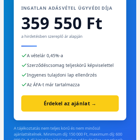
INGATLAN ADÁSVÉTEL ÜGYVÉDI DÍJA
359 550 Ft
a hirdetésben szereplő ár alapján
A vételár 0,45%-a
Szerződéscsomag teljeskörű képviselettel
Ingyenes tulajdoni lap ellenőrzés
Az ÁFA-t már tartalmazza
Érdekel az ajánlat →
A tájékoztatás nem teljes körű és nem minősül
ajánlattételnek. Minimum díj: 150 000 Ft, maximum díj: 600