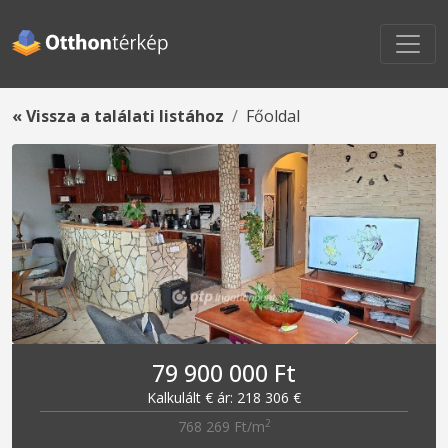
« Vissza a találati listához
Főoldal
79 900 000 Ft
Kalkulált € ár: 218 306 €
2
768 269 Ft/m