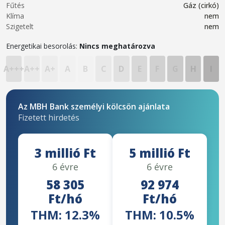
Fűtés
Gáz (cirkó)
Klíma
nem
Szigetelt
nem
Energetikai besorolás:
Nincs meghatározva
A+++
A++
A+
A
B
C
D
E
F
G
H
I
Az MBH Bank személyi kölcsön ajánlata
Fizetett hirdetés
3 millió Ft
5 millió Ft
6 évre
6 évre
58 305
92 974
Ft/hó
Ft/hó
THM: 12.3%
THM: 10.5%