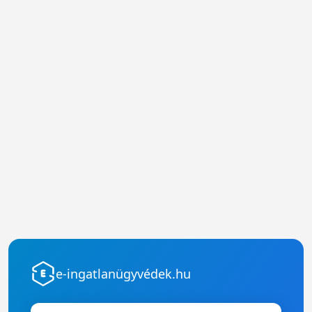
e-ingatlanügyvédek.hu