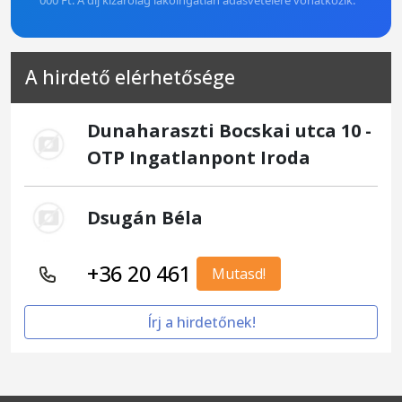
000 Ft. A díj kizárólag lakóingatlan adásvételére vonatkozik.
A hirdető elérhetősége
Dunaharaszti Bocskai utca 10 -
OTP Ingatlanpont Iroda
Dsugán Béla
+36 20 461
Mutasd!
Írj a hirdetőnek!