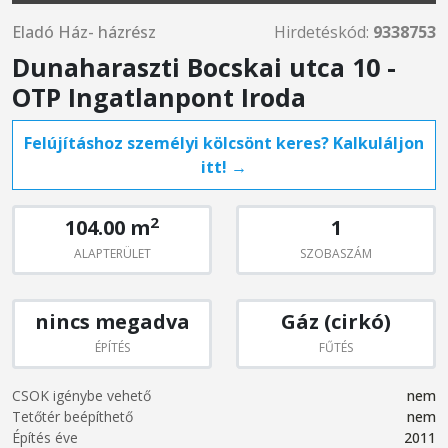
Eladó Ház- házrész
Hirdetéskód:
9338753
Dunaharaszti Bocskai utca 10 -
OTP Ingatlanpont Iroda
Felújításhoz személyi kölcsönt keres? Kalkuláljon
itt! →
2
104.00 m
1
ALAPTERÜLET
SZOBASZÁM
nincs megadva
Gáz (cirkó)
ÉPÍTÉS
FŰTÉS
CSOK igénybe vehető
nem
Tetőtér beépíthető
nem
Építés éve
2011