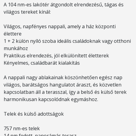
A 104 nm-es lakótér átgondolt elrendezésű, tágas és
világos tereket kínál:
Világos, napfényes nappali, amely a ház központi
élettere
1 + 2 külön nyíló szoba ideális családoknak vagy otthoni
munkához
Praktikus elrendezés, jól elkülönített életterek
Kényelmes, családbarát kialakítás
A nappali nagy ablakainak köszönhetően egész nap
világos, barátságos hangulatot áraszt, és közvetlen
kapcsolatban áll a terasszal, így a belső és külső terek
harmonikusan kapcsolódnak egymáshoz.
Telek és külső adottságok
757 nm-es telek
14 nm fedett, panorámás terasz