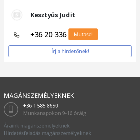
Kesztyüs Judit
+36 20 336
Mutasd!
Írj a hirdetőnek!
MAGÁNSZEMÉLYEKNEK
+36 1 585 8650
Munkanapokon 9-16 óráig
Áraink magánszemélyeknek
Hirdetésfeladás magánszemélyeknek