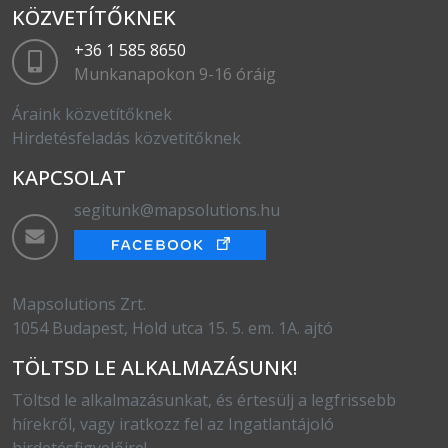
KÖZVETÍTŐKNEK
+36 1 585 8650
Munkanapokon 9-16 óráig
Áraink közvetítőknek
Hirdetésfeladás közvetítőknek
KAPCSOLAT
segitunk@mapsolutions.hu
Mapsolutions Zrt.
1054 Budapest, Hold utca 15. 5. em. 1A. ajtó
TÖLTSD LE ALKALMAZÁSUNK!
Töltsd le alkalmazásunkat, és értesülj a legfrissebb
hírekről, vagy iratkozz fel az Ingatlantájoló