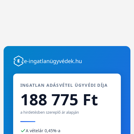
e-ingatlanügyvédek.hu
INGATLAN ADÁSVÉTEL ÜGYVÉDI DÍJA
188 775 Ft
a hirdetésben szereplő ár alapján
A vételár 0,45%-a