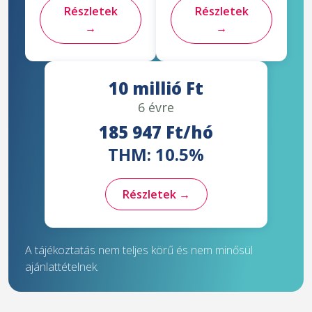
Részletek
Részletek
→
→
10 millió Ft
6 évre
185 947 Ft/hó
THM: 10.5%
Részletek →
A tájékoztatás nem teljes körű és nem minősül
ajánlattételnek.