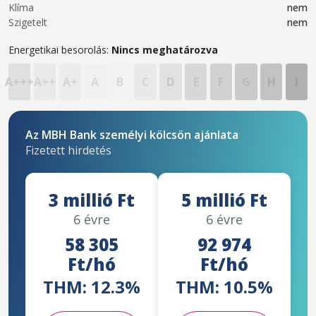
Klíma
nem
Szigetelt
nem
Energetikai besorolás:
Nincs meghatározva
A+++
A++
A+
A
B
C
D
E
F
G
H
I
Az MBH Bank személyi kölcsön ajánlata
Fizetett hirdetés
3 millió Ft
5 millió Ft
6 évre
6 évre
58 305
92 974
Ft/hó
Ft/hó
THM: 12.3%
THM: 10.5%