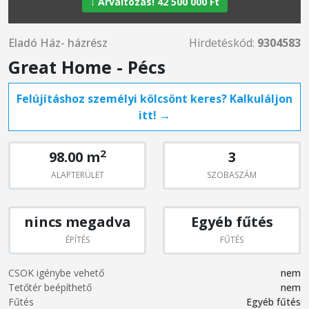
↓ Árváltozás! 42 500 000 Ft
Eladó Ház- házrész
Hirdetéskód:
9304583
Great Home - Pécs
Felújításhoz személyi kölcsönt keres? Kalkuláljon
itt! →
2
98.00 m
3
ALAPTERÜLET
SZOBASZÁM
nincs megadva
Egyéb fűtés
ÉPÍTÉS
FŰTÉS
CSOK igénybe vehető
nem
Tetőtér beépíthető
nem
Fűtés
Egyéb fűtés