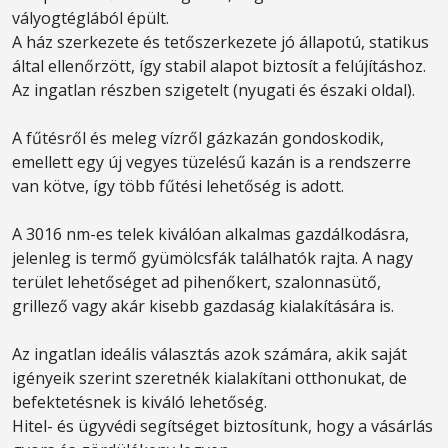
vályogtéglából épült.
A ház szerkezete és tetőszerkezete jó állapotú, statikus
által ellenőrzött, így stabil alapot biztosít a felújításhoz.
Az ingatlan részben szigetelt (nyugati és északi oldal).
A fűtésről és meleg vízről gázkazán gondoskodik,
emellett egy új vegyes tüzelésű kazán is a rendszerre
van kötve, így több fűtési lehetőség is adott.
A 3016 nm-es telek kiválóan alkalmas gazdálkodásra,
jelenleg is termő gyümölcsfák találhatók rajta. A nagy
terület lehetőséget ad pihenőkert, szalonnasütő,
grillező vagy akár kisebb gazdaság kialakítására is.
Az ingatlan ideális választás azok számára, akik saját
igényeik szerint szeretnék kialakítani otthonukat, de
befektetésnek is kiváló lehetőség.
Hitel- és ügyvédi segítséget biztosítunk, hogy a vásárlás