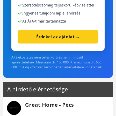
Szerződéscsomag teljeskörű képviselettel
Ingyenes tulajdoni lap ellenőrzés
Az ÁFA-t már tartalmazza
Érdekel az ajánlat →
A tájékoztatás nem teljes körű és nem minősül
ajánlattételnek. Minimum díj: 150 000 Ft, maximum díj: 600
000 Ft. A díj kizárólag lakóingatlan adásvételére vonatkozik.
A hirdető elérhetősége
Great Home - Pécs