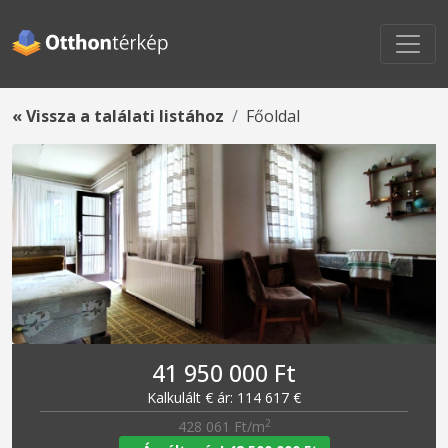
« Vissza a találati listához
Főoldal
41 950 000 Ft
Kalkulált € ár: 114 617 €
2
428 061 Ft/m