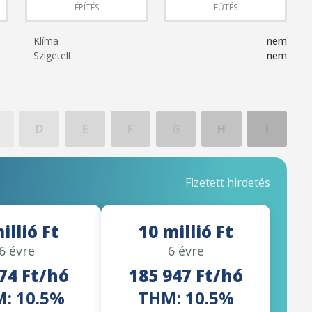
ÉPÍTÉS
FŰTÉS
Klíma
nem
Szigetelt
nem
D
E
F
G
H
I
Fizetett hirdetés
illió Ft
10 millió Ft
6 évre
6 évre
74 Ft/hó
185 947 Ft/hó
: 10.5%
THM: 10.5%