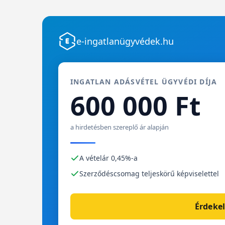
e-ingatlanügyvédek.hu
INGATLAN ADÁSVÉTEL ÜGYVÉDI DÍJA
600 000 Ft
a hirdetésben szereplő ár alapján
A vételár 0,45%-a
Szerződéscsomag teljeskörű képviselettel
Érdekel