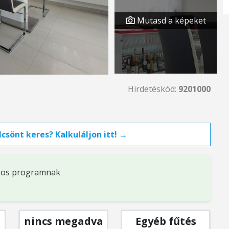
Mutasd a képeket
Hirdetéskód:
9201000
csönt keres? Kalkuláljon itt! →
%-os programnak
.
nincs megadva
Egyéb fűtés