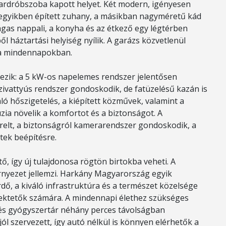
ardróbszoba kapott helyet. Két modern, igényesen
z egyikben épített zuhany, a másikban nagyméretű kád
tágas nappali, a konyha és az étkező egy légtérben
l háztartási helyiség nyílik. A garázs közvetlenül
 a mindennapokban.
kezik: a 5 kW-os napelemes rendszer jelentősen
szivattyús rendszer gondoskodik, de fatüzelésű kazán is
áló hőszigetelés, a kiépített közművek, valamint a
zia növelik a komfortot és a biztonságot. A
erelt, a biztonságról kamerarendszer gondoskodik, a
tek beépítésre.
ő, így új tulajdonosa rögtön birtokba veheti. A
rnyezet jellemzi. Harkány Magyarország egyik
dő, a kiváló infrastruktúra és a természet közelsége
befektetők számára. A mindennapi élethez szükséges
ő és gyógyszertár néhány perces távolságban
l szervezett, így autó nélkül is könnyen elérhetők a