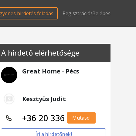
gyenes hirdetés feladás
Regisztráció/Belépés
A hirdető elérhetősége
Great Home - Pécs
Kesztyüs Judit
+36 20 336
Mutasd!
Írj a hirdetőnek!