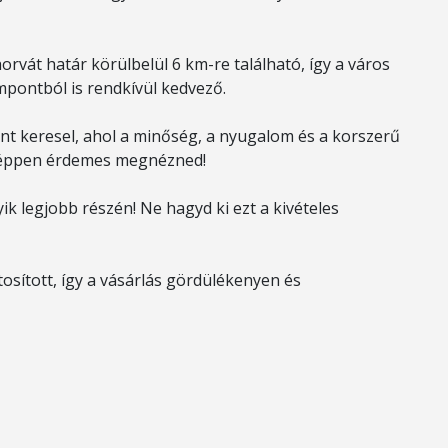
orvát határ körülbelül 6 km-re található, így a város
mpontból is rendkívül kedvező.
nt keresel, ahol a minőség, a nyugalom és a korszerű
enképpen érdemes megnézned!
k legjobb részén! Ne hagyd ki ezt a kivételes
tosított, így a vásárlás gördülékenyen és