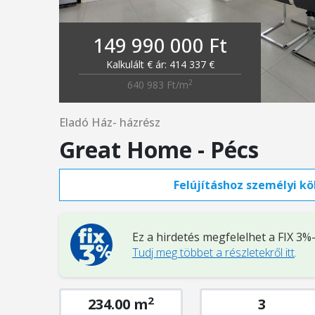
149 990 000 Ft
Kalkulált € ár: 414 337 €
2
640 983 Ft/m
Eladó Ház- házrész
Great Home - Pécs
Felújításhoz személyi köl
Ez a hirdetés megfelelhet a FIX 3
Tudj meg többet a részletekről itt
.
2
234.00 m
3