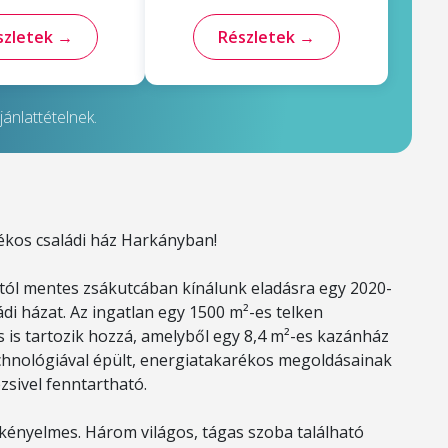
szletek →
Részletek →
ánlattételnek.
kos családi ház Harkányban!
tól mentes zsákutcában kínálunk eladásra egy 2020-
ádi házat. Az ingatlan egy 1500 m²-es telken
zs is tartozik hozzá, amelyből egy 8,4 m²-es kazánház
technológiával épült, energiatakarékos megoldásainak
sivel fenntartható.
 kényelmes. Három világos, tágas szoba található