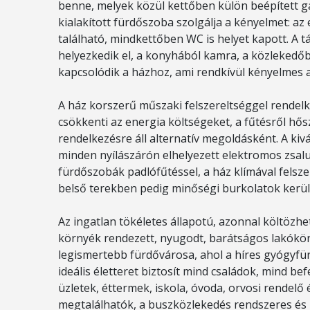
benne, melyek közül kettőben külön beépített g
kialakított fürdőszoba szolgálja a kényelmet: a
található, mindkettőben WC is helyet kapott. A 
helyezkedik el, a konyhából kamra, a közlekedőbő
kapcsolódik a házhoz, ami rendkívül kényelmes
A ház korszerű műszaki felszereltséggel rendel
csökkenti az energia költségeket, a fűtésről hő
rendelkezésre áll alternatív megoldásként. A kiv
minden nyílászárón elhelyezett elektromos zsalu
fürdőszobák padlófűtéssel, a ház klímával felsz
belső terekben pedig minőségi burkolatok kerül
Az ingatlan tökéletes állapotú, azonnal költözhet
környék rendezett, nyugodt, barátságos lakókö
legismertebb fürdővárosa, ahol a híres gyógyfür
ideális életteret biztosít mind családok, mind 
üzletek, éttermek, iskola, óvoda, orvosi rendel
megtalálhatók, a buszközlekedés rendszeres és jó