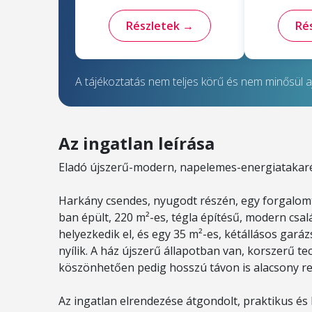
Részletek →
Ré
A tájékoztatás nem teljes körű és nem minősül aj
Az ingatlan leírása
Eladó újszerű-modern, napelemes-energiatakaré
Harkány csendes, nyugodt részén, egy forgalom
ban épült, 220 m²-es, tégla építésű, modern csal
helyezkedik el, és egy 35 m²-es, kétállásos gará
nyílik. A ház újszerű állapotban van, korszerű 
köszönhetően pedig hosszú távon is alacsony rez
Az ingatlan elrendezése átgondolt, praktikus és