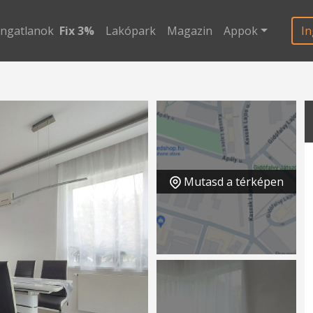
ingatlanok
Fix 3%
Lakópark
Magazin
Appok
In
Mutasd a térképen