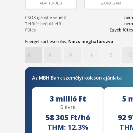
ALAPTERÜLET
SZOBASZÁM
CSOK igénybe vehető
nem
Tetőtér beépíthető
nem
Fűtés
Egyéb fűtés
Energetikai besorolás:
Nincs meghatározva
A+++
A++
A+
A
B
C
Az MBH Bank személyi kölcsön ajánlata
3 millió Ft
5 m
6 évre
58 305 Ft/hó
92 9
THM: 12.3%
THM