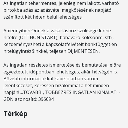
Az ingatlan tehermentes, jelenleg nem lakott, várható
birtokba adás az adásvétel megkötésének napjától
számított két héten belül lehetséges.
Amennyiben Önnek a vásárláshoz szüksége lenne
hitelre (OTTHON START), babaváró kölcsönre, stb.,
kezdeményezheti a kapcsolatfelvételt bankfüggetlen
hitelügyintézőinkkel, teljesen DÍJMENTESEN.
Az ingatlan részletes ismertetése és bemutatása, előre
egyeztetett időpontban lehetséges, akár hétvégén is.
Bővebb információkkal kapcsolatban várom
jelentkezését, keressen bizalommal a hét minden
napján! ...TOVÁBBI, TÖBBEZRES INGATLAN KÍNÁLAT: -
GDN azonosító: 396094
Térkép