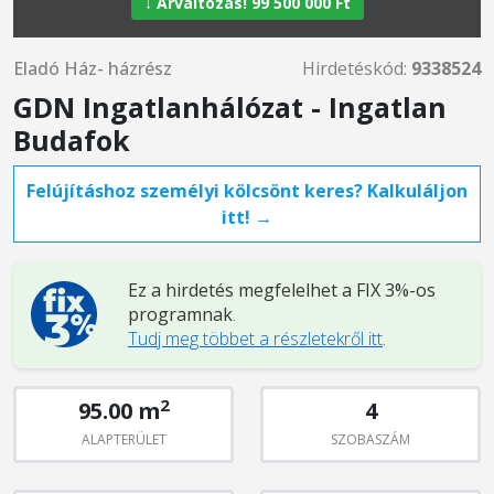
↓ Árváltozás! 99 500 000 Ft
Eladó Ház- házrész
Hirdetéskód:
9338524
GDN Ingatlanhálózat - Ingatlan
Budafok
Felújításhoz személyi kölcsönt keres? Kalkuláljon
itt! →
Ez a hirdetés megfelelhet a FIX 3%-os
programnak
.
Tudj meg többet a részletekről itt
.
2
95.00 m
4
ALAPTERÜLET
SZOBASZÁM