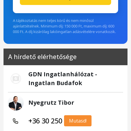
A tájékoztatás nem teljes körű és nem minősül
ajánlattételnek. Minimum díj: 150 000 Ft, maximum díj: 600
000 Ft. A díj kizárólag lakóingatlan adásvételére vonatkozik.
A hirdető elérhetősége
GDN Ingatlanhálózat -
Ingatlan Budafok
Nyegrutz Tibor
+36 30 250
Mutasd!