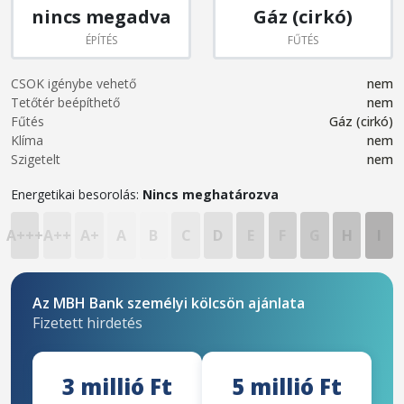
nincs megadva
Gáz (cirkó)
ÉPÍTÉS
FŰTÉS
CSOK igénybe vehető
nem
Tetőtér beépíthető
nem
Fűtés
Gáz (cirkó)
Klíma
nem
Szigetelt
nem
Energetikai besorolás:
Nincs meghatározva
A+++
A++
A+
A
B
C
D
E
F
G
H
I
Az MBH Bank személyi kölcsön ajánlata
Fizetett hirdetés
3 millió Ft
5 millió Ft