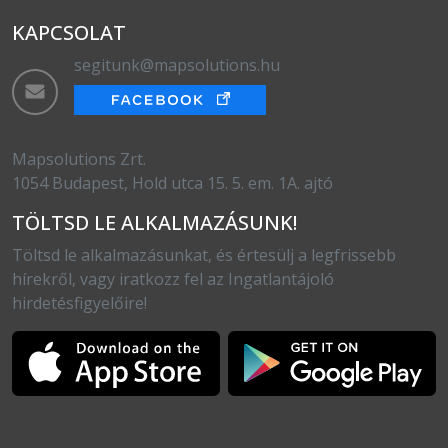
KAPCSOLAT
segitunk@mapsolutions.hu
Mapsolutions Zrt.
1054 Budapest, Hold utca 15. 5. em. 1A. ajtó
TÖLTSD LE ALKALMAZÁSUNK!
Töltsd le alkalmazásunkat, és értesülj a legfrissebb
hírekről, vagy iratkozz fel az Ingatlantájoló
hirdetésfigyelőire!