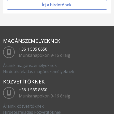
Írj a hirdetőnek!
MAGÁNSZEMÉLYEKNEK
+36 1 585 8650
Munkanapokon 9-16 óráig
Áraink magánszemélyeknek
Hirdetésfeladás magánszemélyeknek
KÖZVETÍTŐKNEK
+36 1 585 8650
Munkanapokon 9-16 óráig
Áraink közvetítőknek
Hirdetésfeladás közvetítőknek