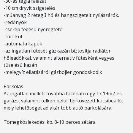
-30-as tégla falazat
-10 cm dryvit szigetelés
-műanyag 2 rétegű hő és hangszigetelt nyílászárók.
-redőnyök
-cserép fedésű nyeregtető
-fúrt kút
-automata kapuk
-az ingatlan fűtését gázkazán biztosítja radiátor
hőleadókkal, valamint alternatív fűtésként vegyes
tüzelésű kazán
-melegvíz ellátásáról gázbojler gondoskodik
Parkolás
Az ingatlan mellett továbbá található egy 17,19m2-es
garázs, valamint telken belüli térkövezett kocsibeálló,
mely lehetőséget ad akár több autó parkolására.
Tömegközlekedés: kb. 8-10 perces sétára.