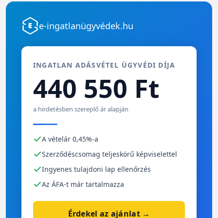
e-ingatlanügyvédek.hu
INGATLAN ADÁSVÉTEL ÜGYVÉDI DÍJA
440 550 Ft
a hirdetésben szereplő ár alapján
A vételár 0,45%-a
Szerződéscsomag teljeskörű képviselettel
Ingyenes tulajdoni lap ellenőrzés
Az ÁFA-t már tartalmazza
Érdekel az ajánlat →