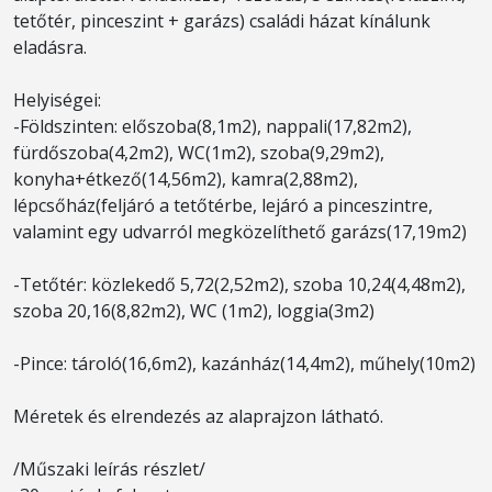
tetőtér, pinceszint + garázs) családi házat kínálunk
eladásra.
Helyiségei:
-Földszinten: előszoba(8,1m2), nappali(17,82m2),
fürdőszoba(4,2m2), WC(1m2), szoba(9,29m2),
konyha+étkező(14,56m2), kamra(2,88m2),
lépcsőház(feljáró a tetőtérbe, lejáró a pinceszintre,
valamint egy udvarról megközelíthető garázs(17,19m2)
-Tetőtér: közlekedő 5,72(2,52m2), szoba 10,24(4,48m2),
szoba 20,16(8,82m2), WC (1m2), loggia(3m2)
-Pince: tároló(16,6m2), kazánház(14,4m2), műhely(10m2)
Méretek és elrendezés az alaprajzon látható.
/Műszaki leírás részlet/