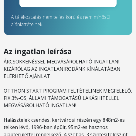
A tájékoztatás nem teljes körű és nem minősül
ajánlattételnek.
Az ingatlan leírása
ÁRCSÖKKENÉSSEL MEGVÁSÁROLHATÓ INGATLAN!
KIZÁRÓLAG AZ INGATLANIRODÁNK KÍNÁLATÁBAN
ELÉRHETŐ AJÁNLAT
OTTHON START PROGRAM FELTÉTELINEK MEGFELELŐ,
FIX 3%-OS, ÁLLAMI TÁMOGATÁSÚ LAKÁSHITELLEL
MEGVÁSÁROLHATÓ INGATLAN!
Halásztelek csendes, kertvárosi részén egy 848m2-es
telken lévő, 1996-ban épült, 95m2-es hasznos
alapterülettel rendelkező, 4 szobás, 3 szintes(földszint,