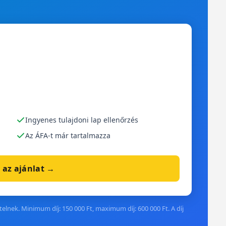
Ingyenes tulajdoni lap ellenőrzés
Az ÁFA-t már tartalmazza
 az ajánlat →
elnek. Minimum díj: 150 000 Ft, maximum díj: 600 000 Ft. A díj