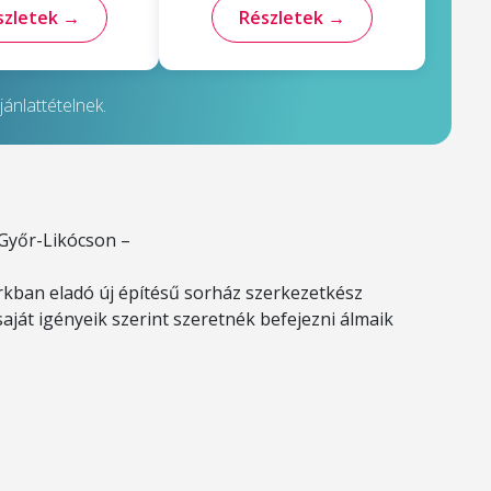
szletek →
Részletek →
ánlattételnek.
 Győr-Likócson –
rkban eladó új építésű sorház szerkezetkész
aját igényeik szerint szeretnék befejezni álmaik