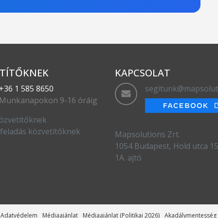
TÍTŐKNEK
KAPCSOLAT
+36 1 585 8650
segitunk@mapsolut
Munkanapokon 9-16 óráig
özvetítőknek
feladás közvetítőknek
Mapsolutions Zrt.
1054 Budapest, Hold utca 15.
1A. ajtó
Adatvédelem
Médiaajánlat
Médiaajánlat (Politikai 2026)
Akadálymentesség