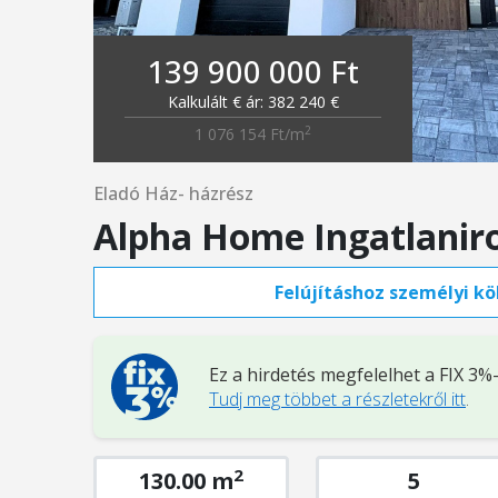
139 900 000 Ft
Kalkulált € ár: 382 240 €
2
1 076 154 Ft/m
Eladó Ház- házrész
Alpha Home Ingatlanir
Felújításhoz személyi köl
Ez a hirdetés megfelelhet a FIX 3
Tudj meg többet a részletekről itt
.
2
130.00 m
5