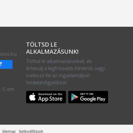
TÖLTSD LE
ALKALMAZÁSUNK!
ions.hu
Töltsd le alkalmazásunkat, és
értesülj a legfrissebb hírekről, vagy
iratkozz fel az Ingatlantájoló
hirdetésfigyelőire!
 5. em.
Sitemap
Sütibeállítások