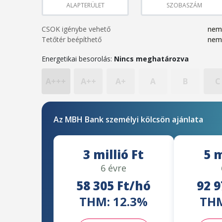
ALAPTERÜLET
SZOBASZÁM
CSOK igénybe vehető
nem
Tetőtér beépíthető
nem
Energetikai besorolás:
Nincs meghatározva
A+++
A++
A+
A
B
C
Az MBH Bank személyi kölcsön ajánlata
3 millió Ft
5 m
6 évre
58 305 Ft/hó
92 9
THM: 12.3%
THM