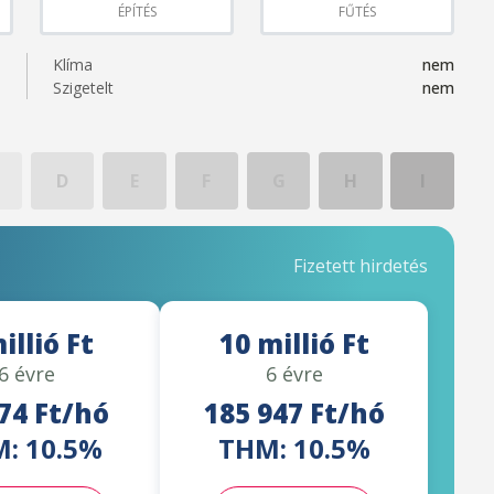
ÉPÍTÉS
FŰTÉS
Klíma
nem
Szigetelt
nem
D
E
F
G
H
I
Fizetett hirdetés
illió Ft
10 millió Ft
6 évre
6 évre
74 Ft/hó
185 947 Ft/hó
: 10.5%
THM: 10.5%