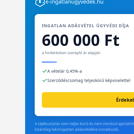
e-ingatlanügyvédek.hu
INGATLAN ADÁSVÉTEL ÜGYVÉDI DÍJA
600 000 Ft
a hirdetésben szereplő ár alapján
A vételár 0,45%-a
Szerződéscsomag teljeskörű képviselettel
Érdekel
A tájékoztatás nem teljes körű és nem minősül ajánlattét
kizárólag lakóingatlan adásvételére vonatkozik.