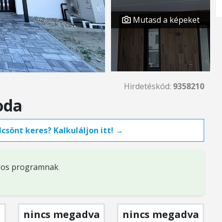
Mutasd a képeket
Hirdetéskód:
9358210
oda
csönt keres? Kalkuláljon itt! →
%-os programnak
.
nincs megadva
nincs megadva