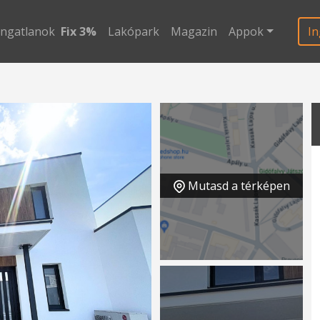
ingatlanok
Fix 3%
Lakópark
Magazin
Appok
In
Mutasd a térképen