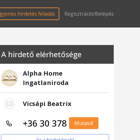
gyenes hirdetés feladás
Regisztráció/Belépés
A hirdető elérhetősége
Alpha Home
Ingatlaniroda
Vicsápi Beatrix
+36 30 378
Mutasd!