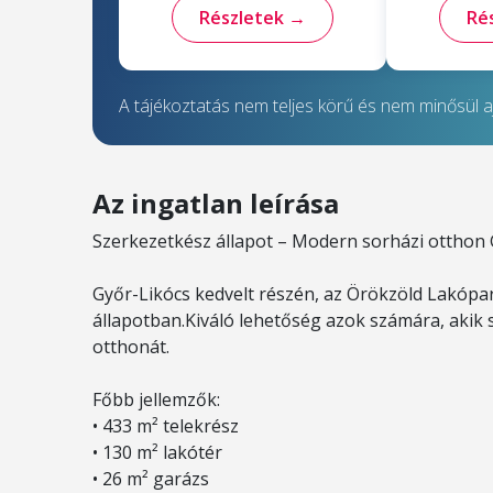
Részletek →
Ré
A tájékoztatás nem teljes körű és nem minősül aj
Az ingatlan leírása
Szerkezetkész állapot – Modern sorházi otthon
Győr-Likócs kedvelt részén, az Örökzöld Lakópa
állapotban.Kiváló lehetőség azok számára, akik s
otthonát.
Főbb jellemzők:
• 433 m² telekrész
• 130 m² lakótér
• 26 m² garázs