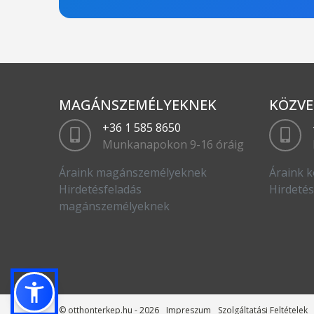
MAGÁNSZEMÉLYEKNEK
KÖZVE
+36 1 585 8650
Munkanapokon 9-16 óráig
Áraink magánszemélyeknek
Áraink k
Hirdetésfeladás
Hirdetés
magánszemélyeknek
© otthonterkep.hu - 2026
Impreszum
Szolgáltatási Feltételek