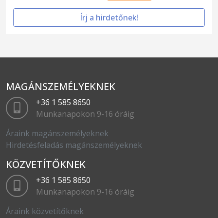
Írj a hirdetőnek!
MAGÁNSZEMÉLYEKNEK
+36 1 585 8650
Munkanapokon 9-16 óráig
Áraink magánszemélyeknek
Hirdetésfeladás magánszemélyeknek
KÖZVETÍTŐKNEK
+36 1 585 8650
Munkanapokon 9-16 óráig
Áraink közvetítőknek