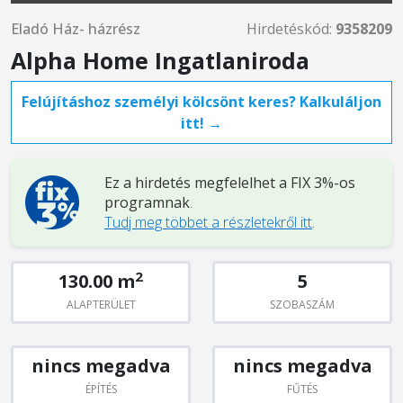
Eladó Ház- házrész
Hirdetéskód:
9358209
Alpha Home Ingatlaniroda
Felújításhoz személyi kölcsönt keres? Kalkuláljon
itt! →
Ez a hirdetés megfelelhet a FIX 3%-os
programnak
.
Tudj meg többet a részletekről itt
.
2
130.00 m
5
ALAPTERÜLET
SZOBASZÁM
nincs megadva
nincs megadva
ÉPÍTÉS
FŰTÉS