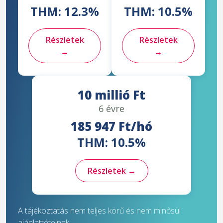
THM: 12.3%
THM: 10.5%
Részletek
Részletek
→
→
10 millió Ft
6 évre
185 947 Ft/hó
THM: 10.5%
Részletek →
A tájékoztatás nem teljes körű és nem minősül
ajánlattételnek.