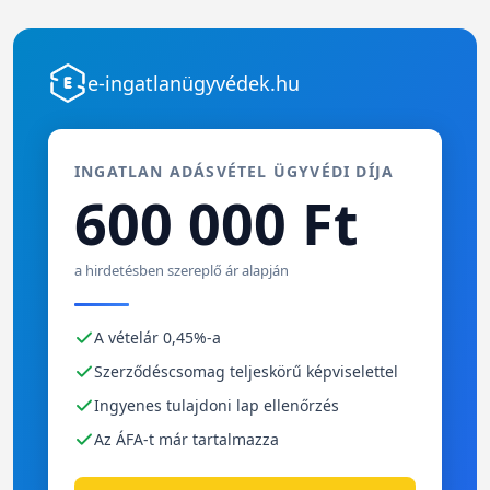
e-ingatlanügyvédek.hu
INGATLAN ADÁSVÉTEL ÜGYVÉDI DÍJA
600 000 Ft
a hirdetésben szereplő ár alapján
A vételár 0,45%-a
Szerződéscsomag teljeskörű képviselettel
Ingyenes tulajdoni lap ellenőrzés
Az ÁFA-t már tartalmazza