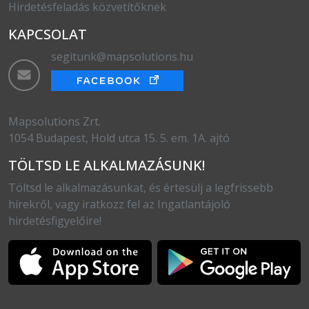
Hirdetésfeladás közvetítőknek
KAPCSOLAT
segitunk@mapsolutions.hu
Mapsolutions Zrt.
1054 Budapest, Hold utca 15. 5. em. 1A. ajtó
TÖLTSD LE ALKALMAZÁSUNK!
Töltsd le alkalmazásunkat, és értesülj a legfrissebb
hírekről, vagy iratkozz fel az Ingatlantájoló
hirdetésfigyelőire!