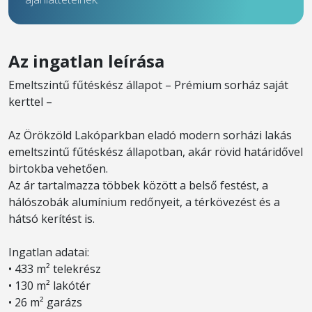
Az ingatlan leírása
Emeltszintű fűtéskész állapot – Prémium sorház saját
kerttel –
Az Örökzöld Lakóparkban eladó modern sorházi lakás
emeltszintű fűtéskész állapotban, akár rövid határidővel
birtokba vehetően.
Az ár tartalmazza többek között a belső festést, a
hálószobák alumínium redőnyeit, a térkövezést és a
hátsó kerítést is.
Ingatlan adatai:
• 433 m² telekrész
• 130 m² lakótér
• 26 m² garázs