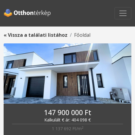
« Vissza a találati listához
Főoldal
147 900 000 Ft
Kalkulált € ár: 404 098 €
2
1 137 692 Ft/m