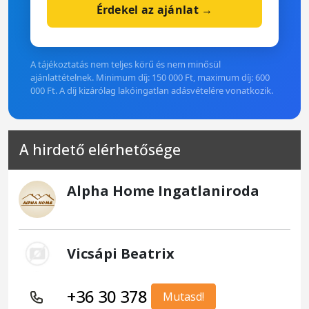
Érdekel az ajánlat →
A tájékoztatás nem teljes körű és nem minősül
ajánlattételnek. Minimum díj: 150 000 Ft, maximum díj: 600
000 Ft. A díj kizárólag lakóingatlan adásvételére vonatkozik.
A hirdető elérhetősége
Alpha Home Ingatlaniroda
Vicsápi Beatrix
+36 30 378
Mutasd!