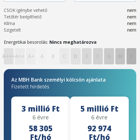
CSOK igénybe vehető
nem
Tetőtér beépíthető
nem
Klíma
nem
Szigetelt
nem
Energetikai besorolás:
Nincs meghatározva
A+++
A++
A+
A
B
C
D
E
F
G
H
I
Az MBH Bank személyi kölcsön ajánlata
Fizetett hirdetés
3 millió Ft
5 millió Ft
6 évre
6 évre
58 305
92 974
Ft/hó
Ft/hó