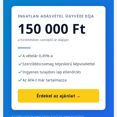
INGATLAN ADÁSVÉTEL ÜGYVÉDI DÍJA
150 000 Ft
a hirdetésben szereplő ár alapján
A vételár 0,45%-a
Szerződéscsomag teljeskörű képviselettel
Ingyenes tulajdoni lap ellenőrzés
Az ÁFA-t már tartalmazza
Érdekel az ajánlat →
A tájékoztatás nem teljes körű és nem minősül