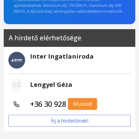
ajánlattételnek. Minimum díj: 150 000 Ft, maximum díj: 600
000 Ft. A díj kizárólag lakóingatlan adásvételére vonatkozik.
A hirdető elérhetősége
Inter Ingatlaniroda
Lengyel Géza
+36 30 928
Mutasd!
Írj a hirdetőnek!