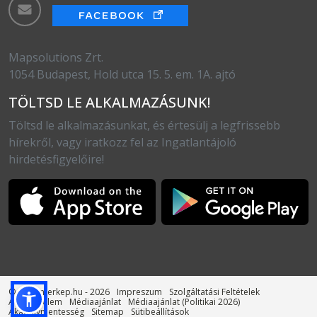
Mapsolutions Zrt.
1054 Budapest, Hold utca 15. 5. em. 1A. ajtó
TÖLTSD LE ALKALMAZÁSUNK!
Töltsd le alkalmazásunkat, és értesülj a legfrissebb
hírekről, vagy iratkozz fel az Ingatlantájoló
hirdetésfigyelőire!
© otthonterkep.hu - 2026
Impreszum
Szolgáltatási Feltételek
Adatvédelem
Médiaajánlat
Médiaajánlat (Politikai 2026)
Akadálymentesség
Sitemap
Sütibeállítások