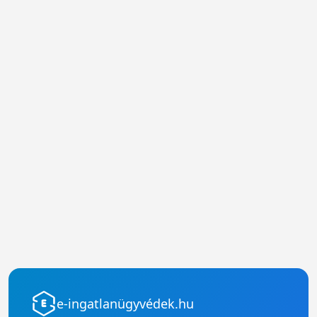
e-ingatlanügyvédek.hu