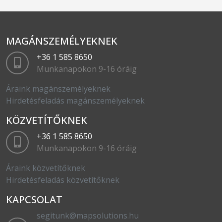
MAGÁNSZEMÉLYEKNEK
+36 1 585 8650
Munkanapokon 9-16 óráig
Áraink magánszemélyeknek
Hirdetésfeladás magánszemélyeknek
KÖZVETÍTŐKNEK
+36 1 585 8650
Munkanapokon 9-16 óráig
Áraink közvetítőknek
Hirdetésfeladás közvetítőknek
KAPCSOLAT
segitunk@mapsolutions.hu