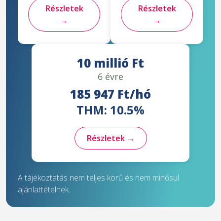
Részletek
Részletek
→
→
10 millió Ft
6 évre
185 947 Ft/hó
THM: 10.5%
Részletek →
A tájékoztatás nem teljes körű és nem minősül
ajánlattételnek.