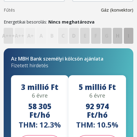
Fűtés
Gáz (konvektor)
Energetikai besorolás:
Nincs meghatározva
A+++
A++
A+
A
B
C
D
E
F
G
H
I
Az MBH Bank személyi kölcsön ajánlata
Fizetett hirdetés
3 millió Ft
5 millió Ft
6 évre
6 évre
58 305
92 974
Ft/hó
Ft/hó
THM: 12.3%
THM: 10.5%