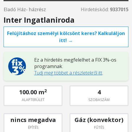
Eladó Ház- házrész
Hirdetéskód:
9337015
Inter Ingatlaniroda
Felújításhoz személyi kölcsönt keres? Kalkuláljon
itt! →
Ez a hirdetés megfelelhet a FIX 3%-os
programnak
.
Tudj meg többet a részletekről itt
.
2
100.00 m
4
ALAPTERÜLET
SZOBASZÁM
nincs megadva
Gáz (konvektor)
ÉPÍTÉS
FŰTÉS