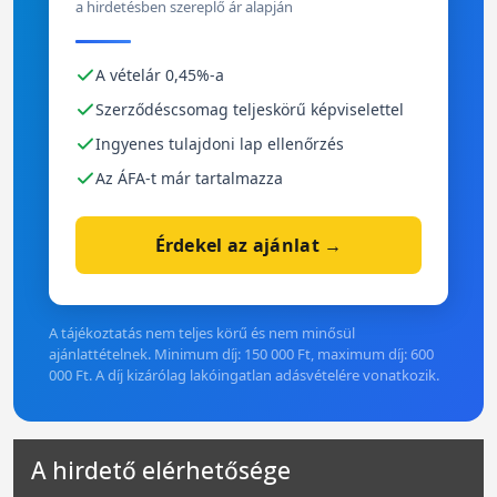
a hirdetésben szereplő ár alapján
A vételár 0,45%-a
Szerződéscsomag teljeskörű képviselettel
Ingyenes tulajdoni lap ellenőrzés
Az ÁFA-t már tartalmazza
Érdekel az ajánlat →
A tájékoztatás nem teljes körű és nem minősül
ajánlattételnek. Minimum díj: 150 000 Ft, maximum díj: 600
000 Ft. A díj kizárólag lakóingatlan adásvételére vonatkozik.
A hirdető elérhetősége