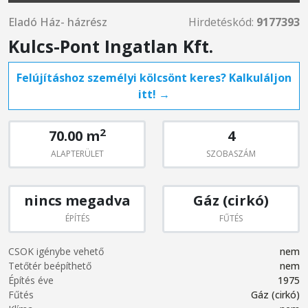
Eladó Ház- házrész
Hirdetéskód:
9177393
Kulcs-Pont Ingatlan Kft.
Felújításhoz személyi kölcsönt keres? Kalkuláljon
itt! →
2
70.00 m
4
ALAPTERÜLET
SZOBASZÁM
nincs megadva
Gáz (cirkó)
ÉPÍTÉS
FŰTÉS
CSOK igénybe vehető
nem
Tetőtér beépíthető
nem
Építés éve
1975
Fűtés
Gáz (cirkó)