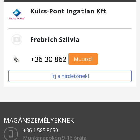
Kulcs-Pont Ingatlan Kft.
Frebrich Szilvia
+36 30 862
Mutasd!
Írj a hirdetőnek!
MAGÁNSZEMÉLYEKNEK
+36 1 585 8650
Munkanapokon 9-16 óráig