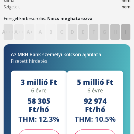
Klíma
nem
Szigetelt
nem
Energetikai besorolás:
Nincs meghatározva
A+++
A++
A+
A
B
C
D
E
F
G
H
I
Az MBH Bank személyi kölcsön ajánlata
Fizetett hirdetés
3 millió Ft
5 millió Ft
6 évre
6 évre
58 305
92 974
Ft/hó
Ft/hó
THM: 12.3%
THM: 10.5%