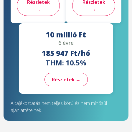
Részletek
Részletek
→
→
10 millió Ft
6 évre
185 947 Ft/hó
THM: 10.5%
Részletek →
A tájékoztatás nem teljes körű és nem minősül
ajánlattételnek.