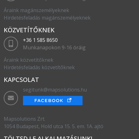
Áraink magánszemélyeknek
Hirdetésfeladás magánszemélyeknek
KÖZVETÍTŐKNEK
+36 1 585 8650
Munkanapokon 9-16 óráig
Áraink közvetítőknek
Hirdetésfeladás közvetítőknek
KAPCSOLAT
segitunk@mapsolutions.hu
Mapsolutions Zrt.
1054 Budapest, Hold utca 15. 5. em. 1A. ajtó
TÖLTSD LE ALKALMAZÁSUNK!