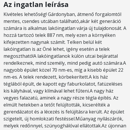
Az ingatlan leírása
Kivételes lehetőség! Gárdonyban, átmenő forgalomtól
mentes, csendes utcában található,akár két generáció
számára is alkalmas lakóingatlan várja új tulajdonosát. A
hozzá tartozó telek 887 nm, mely ezen a környéken
kifejezetten nagynak számít. Telken belül két
lakóingatlan is az Öné lehet, igény esetén a telek
megosztható!A lakóingatlanok külön utcai bejárattal
rendelkeznek, mind személy, mind pedig autó számára.A
nagyobb épület közel 70 nm-es, míg a kisebb épület 22
nm-es. A telek rendezett, körbekerített.A kis ház
téglából épült, de kapott egy faburkolatot, fatüzeléses
kis kályhával, vagy klímával lehet fűteni.A nagy ház
vegyes falazatú, aminek a nagy része tégla építés. Az
elmúlt hetekben a tetőt felújították, kicserélték a
gerendázatot és a lécezés is felújításra került. Az épület
szigetelt, új homlokzati festéssel.Műanyag nyílászárók,
melyek redőnnyel, szúnyoghálóval ellátottak.Az újonnan