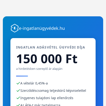
e-ingatlanügyvédek.hu
INGATLAN ADÁSVÉTEL ÜGYVÉDI DÍJA
150 000 Ft
a hirdetésben szereplő ár alapján
A vételár 0,45%-a
Szerződéscsomag teljeskörű képviselettel
Ingyenes tulajdoni lap ellenőrzés
Az ÁFA-t már tartalmazza