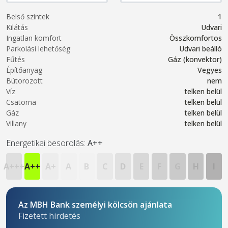
Belső szintek
1
Kilátás
Udvari
Ingatlan komfort
Összkomfortos
Parkolási lehetőség
Udvari beálló
Fűtés
Gáz (konvektor)
Építőanyag
Vegyes
Bútorozott
nem
Víz
telken belül
Csatorna
telken belül
Gáz
telken belül
Villany
telken belül
Energetikai besorolás:
A++
A+++
A++
A+
A
B
C
D
E
F
G
H
I
Az MBH Bank személyi kölcsön ajánlata
Fizetett hirdetés