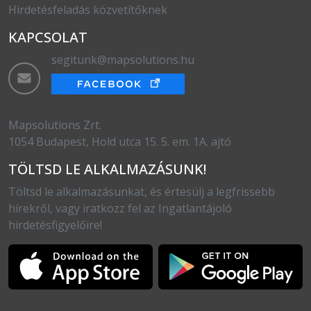
Hirdetésfeladás közvetítőknek
KAPCSOLAT
segitunk@mapsolutions.hu
Mapsolutions Zrt.
1054 Budapest, Hold utca 15. 5. em. 1A. ajtó
TÖLTSD LE ALKALMAZÁSUNK!
Töltsd le alkalmazásunkat, és értesülj a legfrissebb
hírekről, vagy iratkozz fel az Ingatlantájoló
hirdetésfigyelőire!