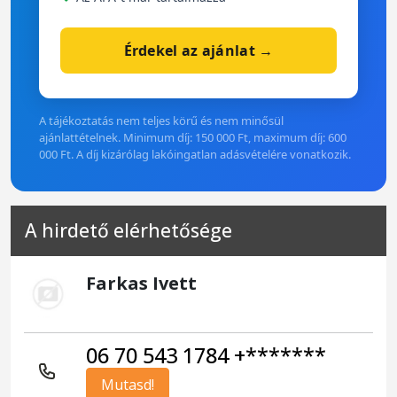
Érdekel az ajánlat →
A tájékoztatás nem teljes körű és nem minősül
ajánlattételnek. Minimum díj: 150 000 Ft, maximum díj: 600
000 Ft. A díj kizárólag lakóingatlan adásvételére vonatkozik.
A hirdető elérhetősége
Farkas Ivett
06 70 543 1784 +*******
Mutasd!