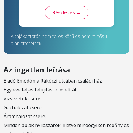
Részletek →
A tájékoztatás nem teljes körű és nem minősül
ajánlattételnek.
Az ingatlan leírása
Eladó Emődön a Rákóczi utcában családi ház.
Egy éve teljes felújításon esett át.
Vízvezeték csere.
Gázhálozat csere.
Áramhálozat csere.
Minden ablak nyílászárók illetve mindegyiken redőny és