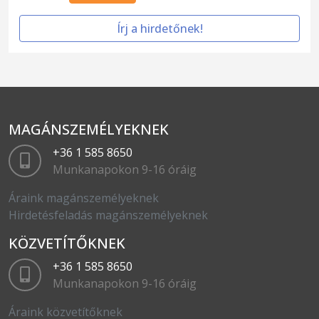
Írj a hirdetőnek!
MAGÁNSZEMÉLYEKNEK
+36 1 585 8650
Munkanapokon 9-16 óráig
Áraink magánszemélyeknek
Hirdetésfeladás magánszemélyeknek
KÖZVETÍTŐKNEK
+36 1 585 8650
Munkanapokon 9-16 óráig
Áraink közvetítőknek