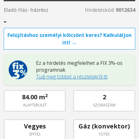
Eladó Ház- házrész
Hirdetéskód:
9012634
-
Felújításhoz személyi kölcsönt keres? Kalkuláljon
itt! →
Ez a hirdetés megfelelhet a FIX 3%-os
programnak
.
Tudj meg többet a részletekről itt
.
2
84.00 m
2
ALAPTERÜLET
SZOBASZÁM
Vegyes
Gáz (konvektor)
ÉPÍTÉS
FŰTÉS