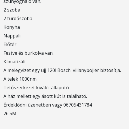
szúnyogháló van.
2 szoba
2 fürdőszoba
Konyha
Nappali
Előtér
Festve és burkolva van.
Klimatizált
A melegvizet egy ujj 120l Bosch villanybojler biztosítja.
A telek 1000nm
Tetőszerkezet kiváló állapotú.
A ház mellett egy ásott kút is található.
Érdeklődni üzenetben vagy 06705431784
26.5M