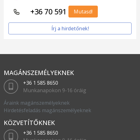
+36 70 591
Mutasd!
Írj a hirdetőnek!
MAGÁNSZEMÉLYEKNEK
+36 1 585 8650
Munkanapokon 9-16 óráig
Áraink magánszemélyeknek
Hirdetésfeladás magánszemélyeknek
KÖZVETÍTŐKNEK
+36 1 585 8650