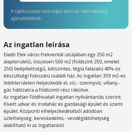
A tájékoztatás nem teljes körű és nem minősül
ajánlattételnek.
Az ingatlan leírása
Eladó Elek város frekventál utcájában egy 250 m2
alapterületű, összesen 500 m2 (földszint 250, emelet
250) beépítettségű, kétszintes, tégla falazatú 40%-os
készültségi fokozatú családi ház. Az ingatlan 359 m2-es
telekterületen helyezkedik el, víz,- szennyvíz, villany,-
gáz hálózatra a földszinti rész rákötve.
Az ingatlan Földhivatali ingatlan nyilvántartás szerint:
Kivett udvar és irodaház és gazdasági épület és üzemi
épület. Központi elhelyezkedéséből adódóan
üzlethelység, kereskedelmi,- vendéglátóhelység
alakítható ki az ingatlanból.