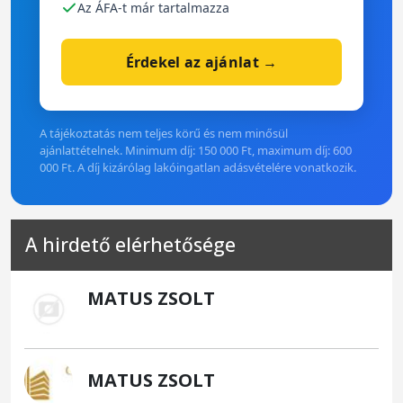
Az ÁFA-t már tartalmazza
Érdekel az ajánlat →
A tájékoztatás nem teljes körű és nem minősül
ajánlattételnek. Minimum díj: 150 000 Ft, maximum díj: 600
000 Ft. A díj kizárólag lakóingatlan adásvételére vonatkozik.
A hirdető elérhetősége
MATUS ZSOLT
MATUS ZSOLT