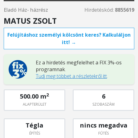
Eladó Ház- házrész
Hirdetéskód:
8855619
MATUS ZSOLT
Felújításhoz személyi kölcsönt keres? Kalkuláljon
itt! →
Ez a hirdetés megfelelhet a FIX 3%-os
programnak
.
Tudj meg többet a részletekről itt
.
2
500.00 m
6
ALAPTERÜLET
SZOBASZÁM
Tégla
nincs megadva
ÉPÍTÉS
FŰTÉS