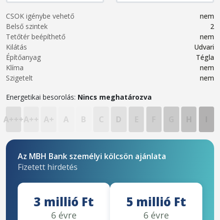
CSOK igénybe vehető
nem
Belső szintek
2
Tetőtér beépíthető
nem
Kilátás
Udvari
Építőanyag
Tégla
Klíma
nem
Szigetelt
nem
Energetikai besorolás:
Nincs meghatározva
A+++
A++
A+
A
B
C
D
E
F
G
H
I
Az MBH Bank személyi kölcsön ajánlata
Fizetett hirdetés
3 millió Ft
5 millió Ft
6 évre
6 évre