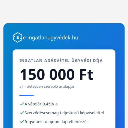
e-ingatlanügyvédek.hu
INGATLAN ADÁSVÉTEL ÜGYVÉDI DÍJA
150 000 Ft
a hirdetésben szereplő ár alapján
A vételár 0,45%-a
Szerződéscsomag teljeskörű képviselettel
Ingyenes tulajdoni lap ellenőrzés