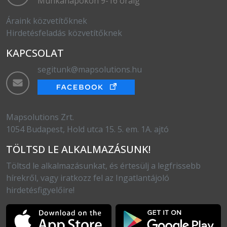
Munkanapokon 9-16 óráig
Áraink közvetítőknek
Hirdetésfeladás közvetítőknek
KAPCSOLAT
segitunk@mapsolutions.hu
Mapsolutions Zrt.
1054 Budapest, Hold utca 15. 5. em. 1A. ajtó
TÖLTSD LE ALKALMAZÁSUNK!
Töltsd le alkalmazásunkat, és értesülj a legfrissebb
hírekről, vagy iratkozz fel az Ingatlantájoló
hirdetésfigyelőire!