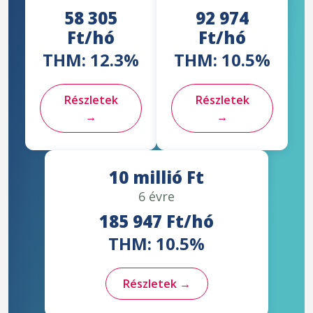
58 305
92 974
Ft/hó
Ft/hó
THM: 12.3%
THM: 10.5%
Részletek
Részletek
→
→
10 millió Ft
6 évre
185 947 Ft/hó
THM: 10.5%
Részletek →