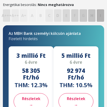
Energetikai besorolás:
Nincs meghatározva
A+++
A++
A+
A
B
C
D
E
F
G
H
I
Az MBH Bank személyi kölcsön ajánlata
Fizetett hirdetés
3 millió Ft
5 millió Ft
6 évre
6 évre
58 305
92 974
Ft/hó
Ft/hó
THM: 12.3%
THM: 10.5%
Részletek
Részletek
→
→