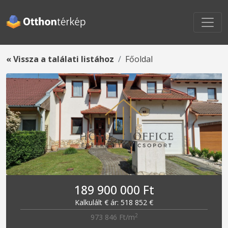
« Vissza a találati listához
Főoldal
189 900 000 Ft
Kalkulált € ár: 518 852 €
2
973 846 Ft/m