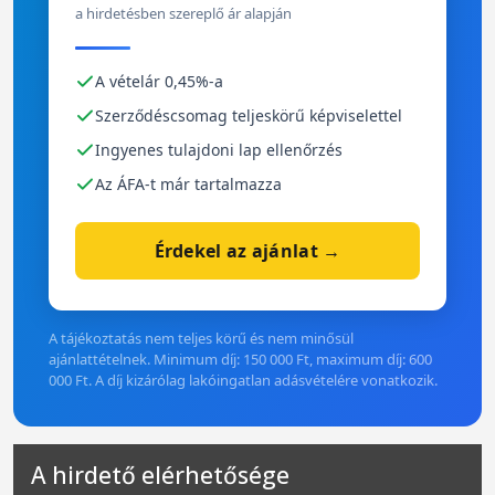
a hirdetésben szereplő ár alapján
A vételár 0,45%-a
Szerződéscsomag teljeskörű képviselettel
Ingyenes tulajdoni lap ellenőrzés
Az ÁFA-t már tartalmazza
Érdekel az ajánlat →
A tájékoztatás nem teljes körű és nem minősül
ajánlattételnek. Minimum díj: 150 000 Ft, maximum díj: 600
000 Ft. A díj kizárólag lakóingatlan adásvételére vonatkozik.
A hirdető elérhetősége