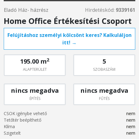
Eladó Ház- házrész
Hirdetéskód:
9339161
Home Office Értékesítési Csoport
Felújításhoz személyi kölcsönt keres? Kalkuláljon
itt! →
2
195.00 m
5
ALAPTERÜLET
SZOBASZÁM
nincs megadva
nincs megadva
ÉPÍTÉS
FŰTÉS
CSOK igénybe vehető
nem
Tetőtér beépíthető
nem
Klíma
nem
Szigetelt
nem