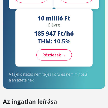
10 millió Ft
6 évre
185 947 Ft/hó
THM: 10.5%
Részletek →
A tájékoztatás nem teljes körű és nem minősül
ajánlattételnek.
Az ingatlan leírása