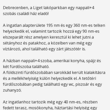
Debrecenben, a Liget lakóparkban egy nappali+4
szobás családi ház eladó!
A ingatlan alapterülete 195 nm és egy 360 nm-es telken
helyezkedik el, valamint tartozik hozzá egy 90 nm-es
elszeparált rész amelyen keresztül ki lehet jutni a
sétányhoz és patakhoz, a közelben van még egy
víztározó, ahol található egy zárt játszótér is.
A házban nappali+4 szoba, amerikai konyha, spájz és
két fürdőszoba található.
A földszinti fürdőszobában sarokkád került kialakításra
és a mellékhelyiség külön helyezkedik el. A tetőtéri
fürdőszobában pedig található egy wc, piszoár és egy
zuhanyzó.
Az ingatlanhoz tartozik még egy 40 nm-es, részben
fedett terasz, mosókonyha, háztartási helyiség egy