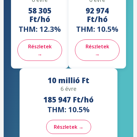
58 305
92 974
Ft/hó
Ft/hó
THM: 12.3%
THM: 10.5%
Részletek
Részletek
→
→
10 millió Ft
6 évre
185 947 Ft/hó
THM: 10.5%
Részletek →