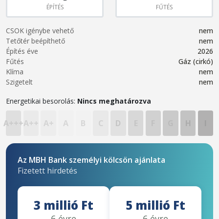
ÉPÍTÉS
FŰTÉS
CSOK igénybe vehető
nem
Tetőtér beépíthető
nem
Építés éve
2026
Fűtés
Gáz (cirkó)
Klíma
nem
Szigetelt
nem
Energetikai besorolás:
Nincs meghatározva
A+++
A++
A+
A
B
C
D
E
F
G
H
I
Az MBH Bank személyi kölcsön ajánlata
Fizetett hirdetés
3 millió Ft
5 millió Ft
6 évre
6 évre