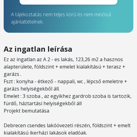
A tájékoztatás nem teljes körű és nem minősül
ajánlattételnek.
Az ingatlan leírása
Ez az ingatlan az A 2 - es lakás, 123,26 m2 a hasznos
alapterülete, földszint + emelet kialakítású + terasz +
garázs .
Fszt : konyha - étkező - nappali, wc , lépcső emeletre +
garázs helyiségekből áll.
Emelet : 3 szoba , az egyikhez gardrob szoba is tartozik,
fürdő, háztartási helyiségekből áll
Projekt bemutatása
Debrecen csendes lakóövezeti részén, földszint + emelt
kialakítású ikerházi lakások eladóak.