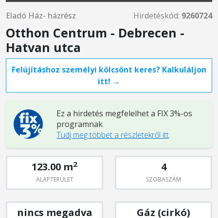
Eladó Ház- házrész
Hirdetéskód:
9260724
Otthon Centrum - Debrecen -
Hatvan utca
Felújításhoz személyi kölcsönt keres? Kalkuláljon
itt! →
Ez a hirdetés megfelelhet a FIX 3%-os
programnak
.
Tudj meg többet a részletekről itt
.
2
123.00 m
4
ALAPTERÜLET
SZOBASZÁM
nincs megadva
Gáz (cirkó)