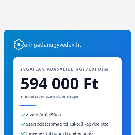
e-ingatlanügyvédek.hu
INGATLAN ADÁSVÉTEL ÜGYVÉDI DÍJA
594 000 Ft
a hirdetésben szereplő ár alapján
A vételár 0,45%-a
Szerződéscsomag teljeskörű képviselettel
Ingyenes tulajdoni lap ellenőrzés