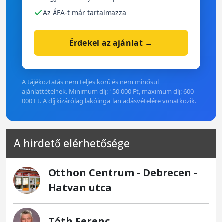
Az ÁFA-t már tartalmazza
Érdekel az ajánlat →
A tájékoztatás nem teljes körű és nem minősül
ajánlattételnek. Minimum díj: 150 000 Ft, maximum díj: 600
000 Ft. A díj kizárólag lakóingatlan adásvételére vonatkozik.
A hirdető elérhetősége
Otthon Centrum - Debrecen -
Hatvan utca
Tóth Ferenc