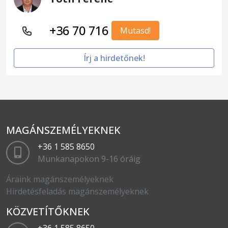
+36 70 716
Mutasd!
Írj a hirdetőnek!
MAGÁNSZEMÉLYEKNEK
+36 1 585 8650
Munkanapokon 9-16 óráig
Áraink magánszemélyeknek
Hirdetésfeladás magánszemélyeknek
KÖZVETÍTŐKNEK