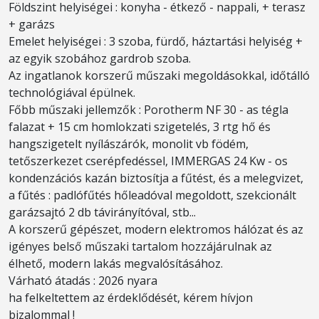
Földszint helyiségei : konyha - étkező - nappali, + terasz
+ garázs
Emelet helyiségei : 3 szoba, fürdő, háztartási helyiség +
az egyik szobához gardrob szoba.
Az ingatlanok korszerű műszaki megoldásokkal, időtálló
technológiával épülnek.
Főbb műszaki jellemzők : Porotherm NF 30 - as tégla
falazat + 15 cm homlokzati szigetelés, 3 rtg hő és
hangszigetelt nyílászárók, monolit vb födém,
tetőszerkezet cserépfedéssel, IMMERGAS 24 Kw - os
kondenzációs kazán biztosítja a fűtést, és a melegvizet,
a fűtés : padlófűtés hőleadóval megoldott, szekcionált
garázsajtó 2 db távirányítóval, stb...
A korszerű gépészet, modern elektromos hálózat és az
igényes belső műszaki tartalom hozzájárulnak az
élhető, modern lakás megvalósításához.
Várható átadás : 2026 nyara
ha felkeltettem az érdeklődését, kérem hívjon
bizalommal !