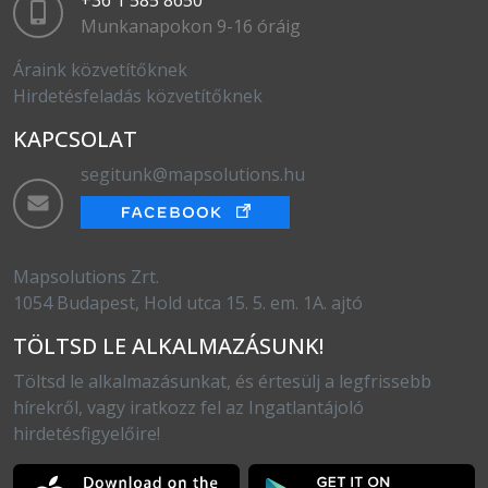
+36 1 585 8650
Munkanapokon 9-16 óráig
Áraink közvetítőknek
Hirdetésfeladás közvetítőknek
KAPCSOLAT
segitunk@mapsolutions.hu
Mapsolutions Zrt.
1054 Budapest, Hold utca 15. 5. em. 1A. ajtó
TÖLTSD LE ALKALMAZÁSUNK!
Töltsd le alkalmazásunkat, és értesülj a legfrissebb
hírekről, vagy iratkozz fel az Ingatlantájoló
hirdetésfigyelőire!