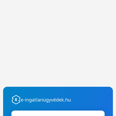
e-ingatlanügyvédek.hu