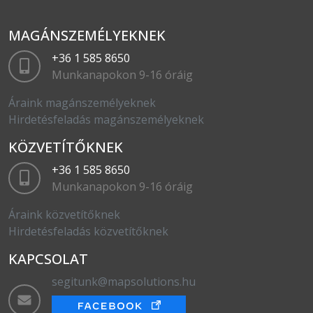
MAGÁNSZEMÉLYEKNEK
+36 1 585 8650
Munkanapokon 9-16 óráig
Áraink magánszemélyeknek
Hirdetésfeladás magánszemélyeknek
KÖZVETÍTŐKNEK
+36 1 585 8650
Munkanapokon 9-16 óráig
Áraink közvetítőknek
Hirdetésfeladás közvetítőknek
KAPCSOLAT
segitunk@mapsolutions.hu