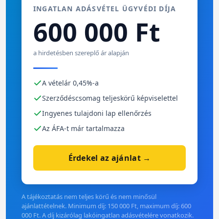
INGATLAN ADÁSVÉTEL ÜGYVÉDI DÍJA
600 000 Ft
a hirdetésben szereplő ár alapján
A vételár 0,45%-a
Szerződéscsomag teljeskörű képviselettel
Ingyenes tulajdoni lap ellenőrzés
Az ÁFA-t már tartalmazza
Érdekel az ajánlat →
A tájékoztatás nem teljes körű és nem minősül
ajánlattételnek. Minimum díj: 150 000 Ft, maximum díj: 600
000 Ft. A díj kizárólag lakóingatlan adásvételére vonatkozik.