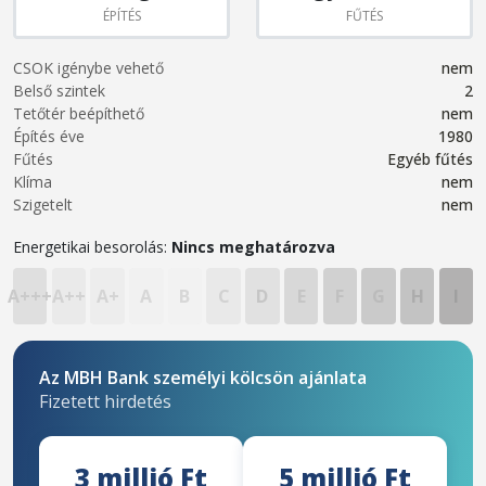
ÉPÍTÉS
FŰTÉS
CSOK igénybe vehető
nem
Belső szintek
2
Tetőtér beépíthető
nem
Építés éve
1980
Fűtés
Egyéb fűtés
Klíma
nem
Szigetelt
nem
Energetikai besorolás:
Nincs meghatározva
A+++
A++
A+
A
B
C
D
E
F
G
H
I
Az MBH Bank személyi kölcsön ajánlata
Fizetett hirdetés
3 millió Ft
5 millió Ft