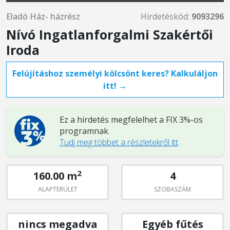
Eladó Ház- házrész
Hirdetéskód:
9093296
Nívó Ingatlanforgalmi Szakértői
Iroda
Felújításhoz személyi kölcsönt keres? Kalkuláljon
itt! →
Ez a hirdetés megfelelhet a FIX 3%-os
programnak
.
Tudj meg többet a részletekről itt
.
2
160.00 m
4
ALAPTERÜLET
SZOBASZÁM
nincs megadva
Egyéb fűtés