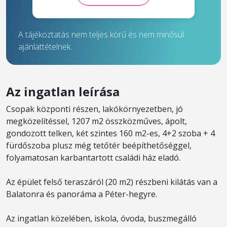
A tájékoztatás nem teljes körű és nem minősül
ajánlattételnek.
Az ingatlan leírása
Csopak központi részen, lakókörnyezetben, jó
megközelítéssel, 1207 m2 összközműves, ápolt,
gondozott telken, két szintes 160 m2-es, 4+2 szoba + 4
fürdőszoba plusz még tetőtér beépíthetőséggel,
folyamatosan karbantartott családi ház eladó.
Az épület felső teraszáról (20 m2) részbeni kilátás van a
Balatonra és panoráma a Péter-hegyre.
Az ingatlan közelében, iskola, óvoda, buszmegálló