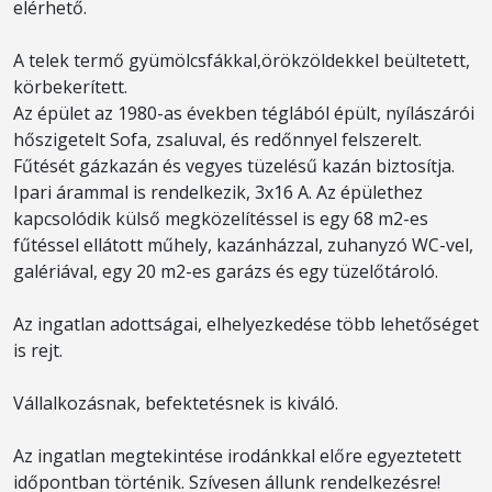
elérhető.
A telek termő gyümölcsfákkal,örökzöldekkel beültetett,
körbekerített.
Az épület az 1980-as években téglából épült, nyílászárói
hőszigetelt Sofa, zsaluval, és redőnnyel felszerelt.
Fűtését gázkazán és vegyes tüzelésű kazán biztosítja.
Ipari árammal is rendelkezik, 3x16 A. Az épülethez
kapcsolódik külső megközelítéssel is egy 68 m2-es
fűtéssel ellátott műhely, kazánházzal, zuhanyzó WC-vel,
galériával, egy 20 m2-es garázs és egy tüzelőtároló.
Az ingatlan adottságai, elhelyezkedése több lehetőséget
is rejt.
Vállalkozásnak, befektetésnek is kiváló.
Az ingatlan megtekintése irodánkkal előre egyeztetett
időpontban történik. Szívesen állunk rendelkezésre!