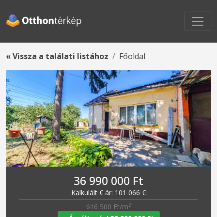
« Vissza a találati listához
Főoldal
36 990 000 Ft
Kalkulált € ár: 101 066 €
2
616 500 Ft/m