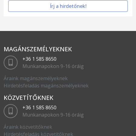
Írj a hirdetőnek!
MAGÁNSZEMÉLYEKNEK
+36 1 585 8650
Munkanapokon 9-16 óráig
Áraink magánszemélyeknek
Hirdetésfeladás magánszemélyeknek
KÖZVETÍTŐKNEK
+36 1 585 8650
Munkanapokon 9-16 óráig
Áraink közvetítőknek
Hirdetésfeladás közvetítőknek