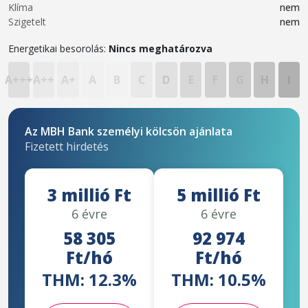
Klíma
nem
Szigetelt
nem
Energetikai besorolás:
Nincs meghatározva
A+++
A++
A+
A
B
C
D
E
F
G
H
I
Az MBH Bank személyi kölcsön ajánlata
Fizetett hirdetés
3 millió Ft
5 millió Ft
6 évre
6 évre
58 305
92 974
Ft/hó
Ft/hó
THM: 12.3%
THM: 10.5%