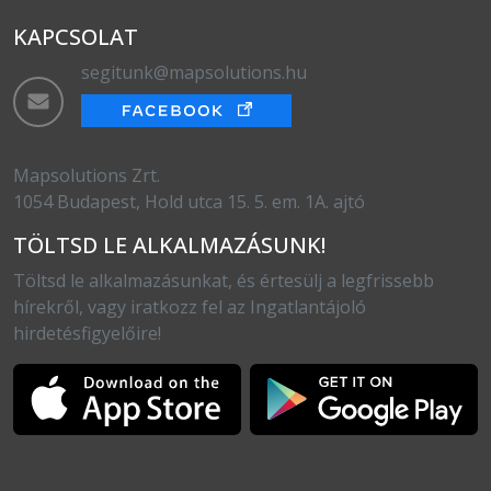
KAPCSOLAT
segitunk@mapsolutions.hu
Mapsolutions Zrt.
1054 Budapest, Hold utca 15. 5. em. 1A. ajtó
TÖLTSD LE ALKALMAZÁSUNK!
Töltsd le alkalmazásunkat, és értesülj a legfrissebb
hírekről, vagy iratkozz fel az Ingatlantájoló
hirdetésfigyelőire!