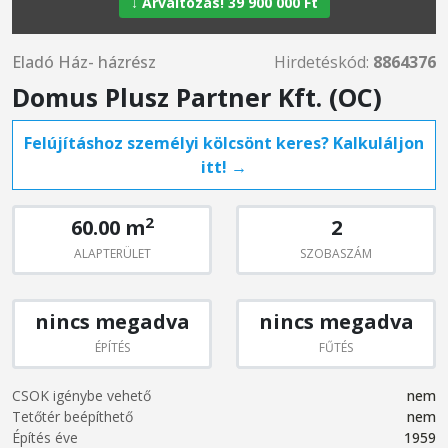
↓ Árváltozás! 39 900 000 Ft
Eladó Ház- házrész
Hirdetéskód:
8864376
Domus Plusz Partner Kft. (OC)
Felújításhoz személyi kölcsönt keres? Kalkuláljon
itt! →
2
60.00 m
2
ALAPTERÜLET
SZOBASZÁM
nincs megadva
nincs megadva
ÉPÍTÉS
FŰTÉS
CSOK igénybe vehető
nem
Tetőtér beépíthető
nem
Építés éve
1959