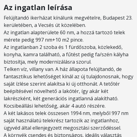
Az ingatlan leírása
Felújítandó ikerházat kínálunk megvételre, Budapest 23.
kerületében, a Vecsés út közelében.
Az ingatlan alapterülete 60 nm, a hozzá tartozó telek
mérete pedig 997 nm+10 m2 pince.
Az ingatlanban 2 szoba és 1 fürdőszoba, közlekedő,
konyha, kamra található, a fűtést pedig fa/szén kályha
biztosítja, mely modernizálásra szorul.
Telken víz, villany van. A ház állapota felújítandó, de
fantasztikus lehetőséget kínál az új tulajdonosnak, hogy
saját ízlése szerint alakítsa ki új otthonát. A tetőtér
beépítésével növelhető a lakótér, így akár két
lakrészként, két generációs ingatlanná alakítható.
Kocsibeállási lehetőség, akár 4 autó részére.
A két lakásos telek összesen 1994 nm, melyből 997 nm
saját használatú telekrész tartozik az ingatlanhoz,
ügyvéd által ellenjegyzett megosztási szerződéssel.
A környék csendes és biztonságos, ideális választás