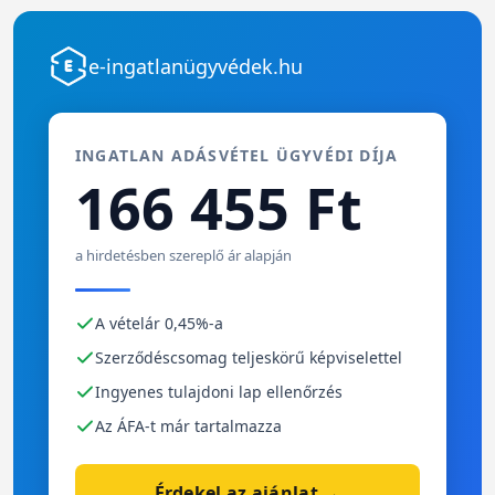
e-ingatlanügyvédek.hu
INGATLAN ADÁSVÉTEL ÜGYVÉDI DÍJA
166 455 Ft
a hirdetésben szereplő ár alapján
A vételár 0,45%-a
Szerződéscsomag teljeskörű képviselettel
Ingyenes tulajdoni lap ellenőrzés
Az ÁFA-t már tartalmazza
Érdekel az ajánlat →