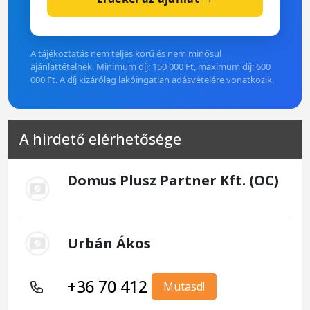
A tájékoztatás nem teljes körű és nem minősül
ajánlattételnek. Minimum díj: 150 000 Ft, maximum díj: 600
000 Ft. A díj kizárólag lakóingatlan adásvételére vonatkozik.
A hirdető elérhetősége
Domus Plusz Partner Kft. (OC)
Urbán Ákos
+36 70 412
Mutasd!