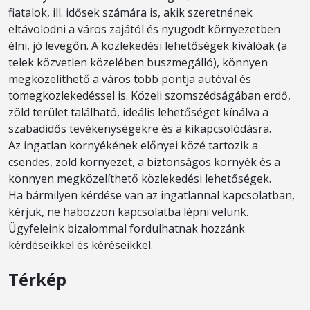
fiatalok, ill. idősek számára is, akik szeretnének
eltávolodni a város zajától és nyugodt környezetben
élni, jó levegőn. A közlekedési lehetőségek kiválóak (a
telek közvetlen közelében buszmegálló), könnyen
megközelíthető a város több pontja autóval és
tömegközlekedéssel is. Közeli szomszédságában erdő,
zöld terület található, ideális lehetőséget kínálva a
szabadidős tevékenységekre és a kikapcsolódásra.
Az ingatlan környékének előnyei közé tartozik a
csendes, zöld környezet, a biztonságos környék és a
könnyen megközelíthető közlekedési lehetőségek.
Ha bármilyen kérdése van az ingatlannal kapcsolatban,
kérjük, ne habozzon kapcsolatba lépni velünk.
Ügyfeleink bizalommal fordulhatnak hozzánk
kérdéseikkel és kéréseikkel.
Térkép