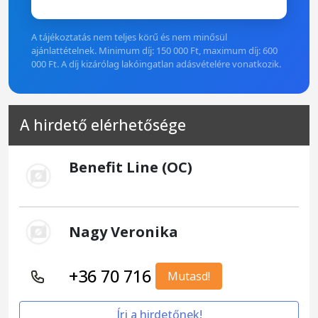
A tájékoztatás nem teljes körű és nem minősül
ajánlattételnek. Minimum díj: 150 000 Ft, maximum díj: 600
000 Ft. A díj kizárólag lakóingatlan adásvételére vonatkozik.
A hirdető elérhetősége
Benefit Line (OC)
Nagy Veronika
+36 70 716
Mutasd!
Írj a hirdetőnek!