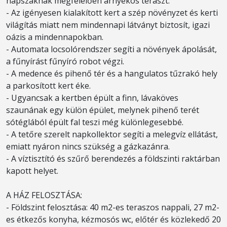
napszaknak megfelelően árnyékos teraszt.
- Az igényesen kialakított kert a szép növényzet és kerti
világítás miatt nem mindennapi látványt biztosít, igazi
oázis a mindennapokban.
- Automata locsolórendszer segíti a növények ápolását,
a fűnyírást fűnyíró robot végzi.
- A medence és pihenő tér és a hangulatos tűzrakó hely
a parkosított kert éke.
- Ugyancsak a kertben épült a finn, lávaköves
szaunának egy külön épület, melynek pihenő terét
sótéglából épült fal teszi még különlegesebbé.
- A tetőre szerelt napkollektor segíti a melegvíz ellátást,
emiatt nyáron nincs szükség a gázkazánra.
- A víztisztító és szűrő berendezés a földszinti raktárban
kapott helyet.
A HÁZ FELOSZTÁSA:
- Földszint felosztása: 40 m2-es teraszos nappali, 27 m2-
es étkezős konyha, kézmosós wc, előtér és közlekedő 20