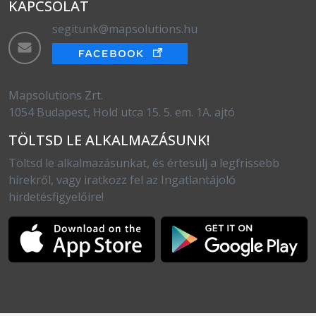
KAPCSOLAT
segitunk@mapsolutions.hu
Mapsolutions Zrt.
1054 Budapest, Hold utca 15. 5. em. 1A. ajtó
TÖLTSD LE ALKALMAZÁSUNK!
Töltsd le alkalmazásunkat, és értesülj a legfrissebb
hírekről, vagy iratkozz fel az Ingatlantájoló
hirdetésfigyelőire!