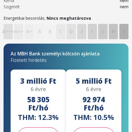
Klíma
nem
Szigetelt
nem
Energetikai besorolás:
Nincs meghatározva
A+++
A++
A+
A
B
C
D
E
F
G
H
I
Az MBH Bank személyi kölcsön ajánlata
Fizetett hirdetés
3 millió Ft
5 millió Ft
6 évre
6 évre
58 305
92 974
Ft/hó
Ft/hó
THM: 12.3%
THM: 10.5%