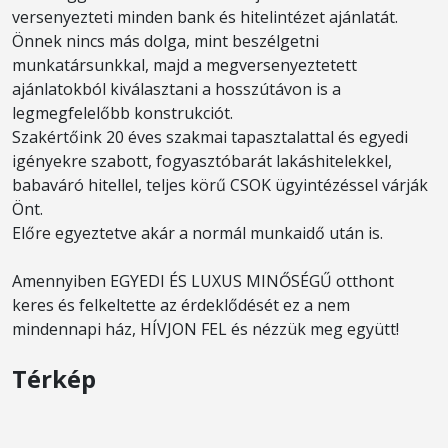
versenyezteti minden bank és hitelintézet ajánlatát.
Önnek nincs más dolga, mint beszélgetni
munkatársunkkal, majd a megversenyeztetett
ajánlatokból kiválasztani a hosszútávon is a
legmegfelelőbb konstrukciót.
Szakértőink 20 éves szakmai tapasztalattal és egyedi
igényekre szabott, fogyasztóbarát lakáshitelekkel,
babaváró hitellel, teljes körű CSOK ügyintézéssel várják
Önt.
Előre egyeztetve akár a normál munkaidő után is.
Amennyiben EGYEDI ÉS LUXUS MINŐSÉGŰ otthont
keres és felkeltette az érdeklődését ez a nem
mindennapi ház, HÍVJON FEL és nézzük meg együtt!
Térkép