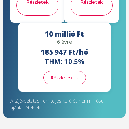
Részletek
Részletek
→
→
10 millió Ft
6 évre
185 947 Ft/hó
THM: 10.5%
Részletek →
A tájékoztatás nem teljes körű és nem minősül
ajánlattételnek.