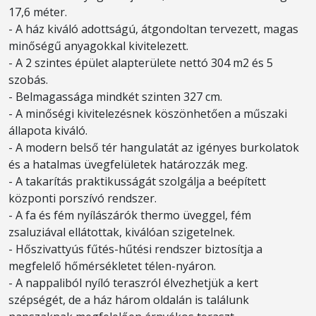
17,6 méter.
- A ház kiváló adottságú, átgondoltan tervezett, magas
minőségű anyagokkal kivitelezett.
- A 2 szintes épület alapterülete nettó 304 m2 és 5
szobás.
- Belmagassága mindkét szinten 327 cm.
- A minőségi kivitelezésnek köszönhetően a műszaki
állapota kiváló.
- A modern belső tér hangulatát az igényes burkolatok
és a hatalmas üvegfelületek határozzák meg.
- A takarítás praktikusságát szolgálja a beépített
központi porszívó rendszer.
- A fa és fém nyílászárók thermo üveggel, fém
zsaluziával ellátottak, kiválóan szigetelnek.
- Hőszivattyús fűtés-hűtési rendszer biztosítja a
megfelelő hőmérsékletet télen-nyáron.
- A nappaliból nyíló teraszról élvezhetjük a kert
szépségét, de a ház három oldalán is találunk