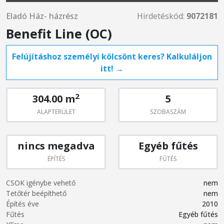
Eladó Ház- házrész
Hirdetéskód:
9072181
Benefit Line (OC)
Felújításhoz személyi kölcsönt keres? Kalkuláljon
itt! →
2
304.00 m
5
ALAPTERÜLET
SZOBASZÁM
nincs megadva
Egyéb fűtés
ÉPÍTÉS
FŰTÉS
CSOK igénybe vehető
nem
Tetőtér beépíthető
nem
Építés éve
2010
Fűtés
Egyéb fűtés