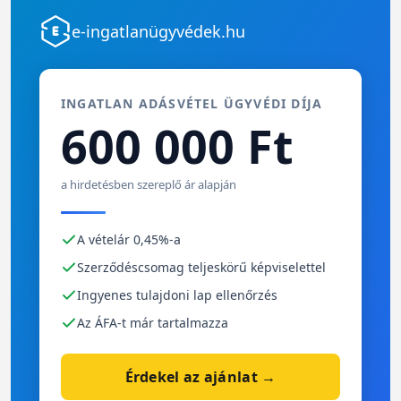
e-ingatlanügyvédek.hu
INGATLAN ADÁSVÉTEL ÜGYVÉDI DÍJA
600 000 Ft
a hirdetésben szereplő ár alapján
A vételár 0,45%-a
Szerződéscsomag teljeskörű képviselettel
Ingyenes tulajdoni lap ellenőrzés
Az ÁFA-t már tartalmazza
Érdekel az ajánlat →