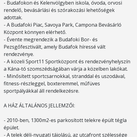
- Budafokon és Kelenvölgyben iskola, óvoda, orvosi
rendelő, bevásárlási és szórakozási lehetőségek
adottak.
- A Budafoki Piac, Savoya Park, Campona Bevásárló
Központ könnyen elérhető.
- Évente megrendezik a Budafoki Bor- és
Pezsgőfesztivált, amely Budafok híressé vált
rendezvénye.
- A közeli Sport11 Sportközpont és rendezvényhelyszín
a Kána-tó szomszédságában várja a közelben lakókat.
- Minősített sportcsarnokkal, stranddal és uszodával,
fitness-részleggel, boxteremmel, műfüves
sportpályákkal áll rendelkezésre.
A HÁZ ÁLTALÁNOS JELLEMZŐI:
- 2010-ben, 1300m2-es parkosított telekre épült tégla
épület.
- A telek déli-nyugati tájolású, az utcafront szélessége