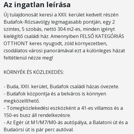
Az ingatlan leírása
Új tulajdonosát keresi a XXII. kerület kedvelt részén
Budafok-Rózsavölgy legmagasabb pontján, egy 2
szintes, 5 szobás, nettó 304 m2-es, minden igényt
kielégítő családi ház. Amennyiben FELSŐ KATEGÓRIÁS
OTTHONT keres nyugodt, zöld környezetben,
csodálatos városi panorámával ezt a különleges házat
feltétlenül nézze meg!
KÖRNYÉK ÉS KÖZLEKEDÉS:
- Buda, XXII. kerület, Budafok családi házas övezete.
- Budafok központja és a belváros is könnyen
megközelíthető.
- Tömegközlekedési eszközként a 41-es villamos és a
150-es busz áll rendelkezésre.
- Az Egér út M1/M7/M0-ás autópálya, a Balatoni út és a
Budaörsi út is pár perc autóval.