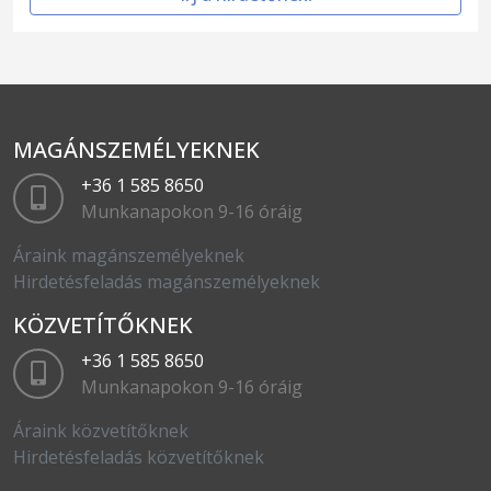
MAGÁNSZEMÉLYEKNEK
+36 1 585 8650
Munkanapokon 9-16 óráig
Áraink magánszemélyeknek
Hirdetésfeladás magánszemélyeknek
KÖZVETÍTŐKNEK
+36 1 585 8650
Munkanapokon 9-16 óráig
Áraink közvetítőknek
Hirdetésfeladás közvetítőknek