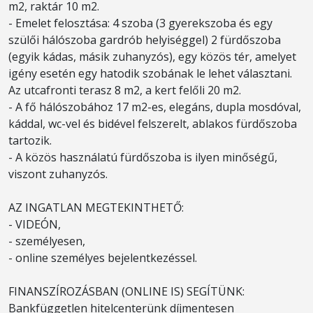
m2, raktár 10 m2.
- Emelet felosztása: 4 szoba (3 gyerekszoba és egy
szülői hálószoba gardrób helyiséggel) 2 fürdőszoba
(egyik kádas, másik zuhanyzós), egy közös tér, amelyet
igény esetén egy hatodik szobának le lehet választani.
Az utcafronti terasz 8 m2, a kert felőli 20 m2.
- A fő hálószobához 17 m2-es, elegáns, dupla mosdóval,
káddal, wc-vel és bidével felszerelt, ablakos fürdőszoba
tartozik.
- A közös használatú fürdőszoba is ilyen minőségű,
viszont zuhanyzós.
AZ INGATLAN MEGTEKINTHETŐ:
- VIDEÓN,
- személyesen,
- online személyes bejelentkezéssel.
FINANSZÍROZÁSBAN (ONLINE IS) SEGÍTÜNK:
Bankfüggetlen hitelcenterünk díjmentesen