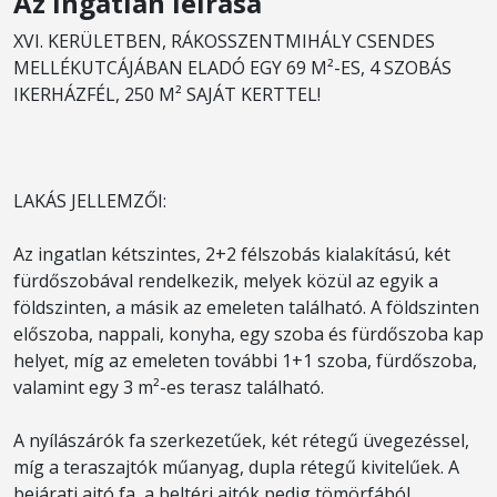
Az ingatlan leírása
XVI. KERÜLETBEN, RÁKOSSZENTMIHÁLY CSENDES
MELLÉKUTCÁJÁBAN ELADÓ EGY 69 M²-ES, 4 SZOBÁS
IKERHÁZFÉL, 250 M² SAJÁT KERTTEL!
LAKÁS JELLEMZŐI:
Az ingatlan kétszintes, 2+2 félszobás kialakítású, két
fürdőszobával rendelkezik, melyek közül az egyik a
földszinten, a másik az emeleten található. A földszinten
előszoba, nappali, konyha, egy szoba és fürdőszoba kap
helyet, míg az emeleten további 1+1 szoba, fürdőszoba,
valamint egy 3 m²-es terasz található.
A nyílászárók fa szerkezetűek, két rétegű üvegezéssel,
míg a teraszajtók műanyag, dupla rétegű kivitelűek. A
bejárati ajtó fa, a beltéri ajtók pedig tömörfából