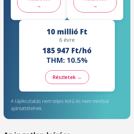
→
→
10 millió Ft
6 évre
185 947 Ft/hó
THM: 10.5%
Részletek →
A tájékoztatás nem teljes körű és nem minősül
ajánlattételnek.