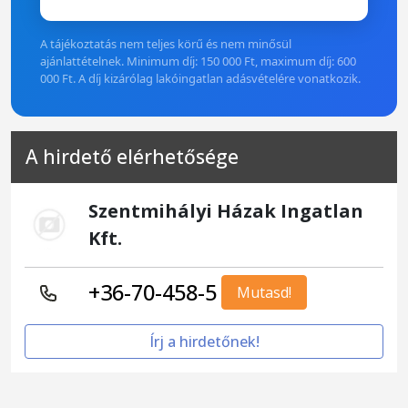
A tájékoztatás nem teljes körű és nem minősül
ajánlattételnek. Minimum díj: 150 000 Ft, maximum díj: 600
000 Ft. A díj kizárólag lakóingatlan adásvételére vonatkozik.
A hirdető elérhetősége
Szentmihályi Házak Ingatlan
Kft.
+36-70-458-5
Mutasd!
Írj a hirdetőnek!