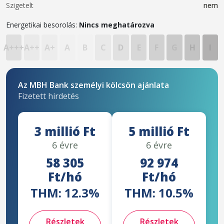
Szigetelt
nem
Energetikai besorolás:
Nincs meghatározva
A+++
A++
A+
A
B
C
D
E
F
G
H
I
Az MBH Bank személyi kölcsön ajánlata
Fizetett hirdetés
3 millió Ft
5 millió Ft
6 évre
6 évre
58 305
92 974
Ft/hó
Ft/hó
THM: 12.3%
THM: 10.5%
Részletek
Részletek