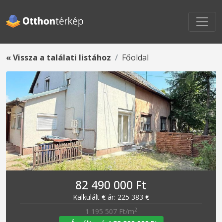
« Vissza a találati listához
Főoldal
82 490 000 Ft
Kalkulált € ár: 225 383 €
2
1 195 507 Ft/m