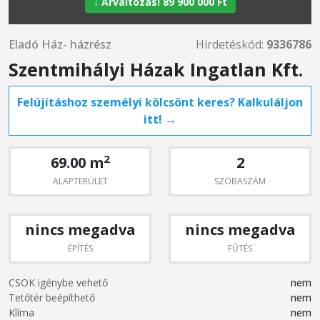
↓ Árváltozás! 89 900 000 Ft
Eladó Ház- házrész
Hirdetéskód:
9336786
Szentmihályi Házak Ingatlan Kft.
Felújításhoz személyi kölcsönt keres? Kalkuláljon
itt! →
2
69.00 m
2
ALAPTERÜLET
SZOBASZÁM
nincs megadva
nincs megadva
ÉPÍTÉS
FŰTÉS
CSOK igénybe vehető
nem
Tetőtér beépíthető
nem
Klíma
nem