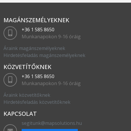
MAGÁNSZEMÉLYEKNEK
+36 1 585 8650
Munkanapokon 9-16 óráig
Áraink magánszemélyeknek
Hirdetésfeladás magánszemélyeknek
KÖZVETÍTŐKNEK
+36 1 585 8650
Munkanapokon 9-16 óráig
Áraink közvetítőknek
Hirdetésfeladás közvetítőknek
KAPCSOLAT
segitunk@mapsolutions.hu