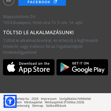
Mapsolutions Zrt.
1054 Budapest, Hold utca 15. 5. em. 1A. ajtó
TÖLTSD LE ALKALMAZÁSUNK!
Töltsd le alkalmazásunkat, és értesülj a legfrissebb
hírekről, vagy iratkozz fel az Ingatlantájoló
hirdetésfigyelőire!
© otthonterkep.hu - 2026
Impreszum
Szolgáltatási Feltételek
Adatvédelem
Médiaajánlat
Médiaajánlat (Politikai 2026)
Akadálymentesség
Sitemap
Sütibeállítások