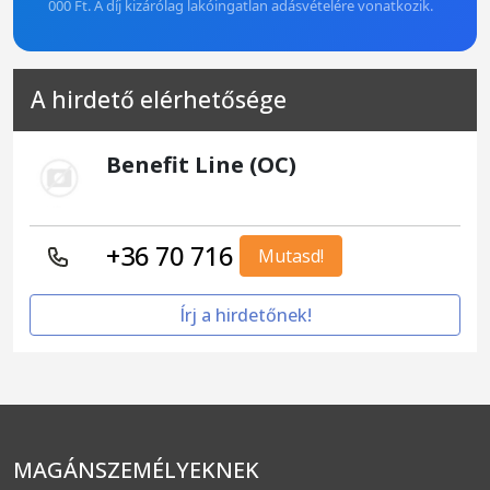
000 Ft. A díj kizárólag lakóingatlan adásvételére vonatkozik.
A hirdető elérhetősége
Benefit Line (OC)
+36 70 716
Mutasd!
Írj a hirdetőnek!
MAGÁNSZEMÉLYEKNEK