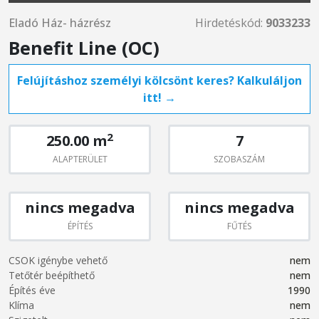
Eladó Ház- házrész
Hirdetéskód:
9033233
Benefit Line (OC)
Felújításhoz személyi kölcsönt keres? Kalkuláljon
itt! →
2
250.00 m
7
ALAPTERÜLET
SZOBASZÁM
nincs megadva
nincs megadva
ÉPÍTÉS
FŰTÉS
CSOK igénybe vehető
nem
Tetőtér beépíthető
nem
Építés éve
1990
Klíma
nem