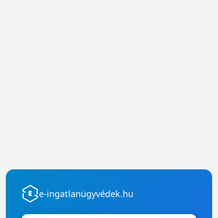
e-ingatlanügyvédek.hu