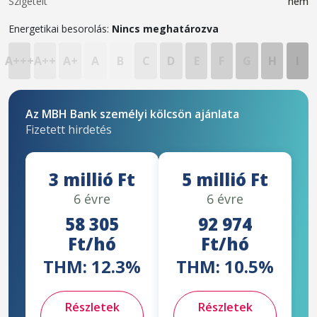
Szigetelt
nem
Energetikai besorolás:
Nincs meghatározva
A+++
A++
A+
A
B
C
D
E
F
G
H
I
Az MBH Bank személyi kölcsön ajánlata
Fizetett hirdetés
3 millió Ft
5 millió Ft
6 évre
6 évre
58 305
92 974
Ft/hó
Ft/hó
THM: 12.3%
THM: 10.5%
Részletek
Részletek