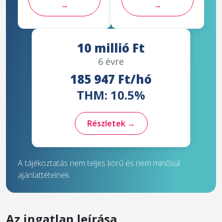
→
→
10 millió Ft
6 évre
185 947 Ft/hó
THM: 10.5%
Részletek →
A tájékoztatás nem teljes körű és nem minősül
ajánlattételnek.
Az ingatlan leírása