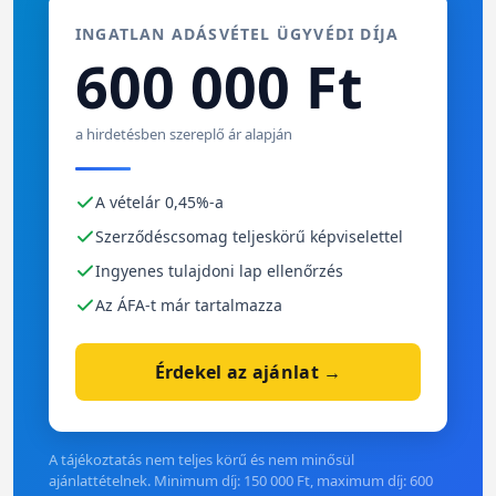
INGATLAN ADÁSVÉTEL ÜGYVÉDI DÍJA
600 000 Ft
a hirdetésben szereplő ár alapján
A vételár 0,45%-a
Szerződéscsomag teljeskörű képviselettel
Ingyenes tulajdoni lap ellenőrzés
Az ÁFA-t már tartalmazza
Érdekel az ajánlat →
A tájékoztatás nem teljes körű és nem minősül
ajánlattételnek. Minimum díj: 150 000 Ft, maximum díj: 600