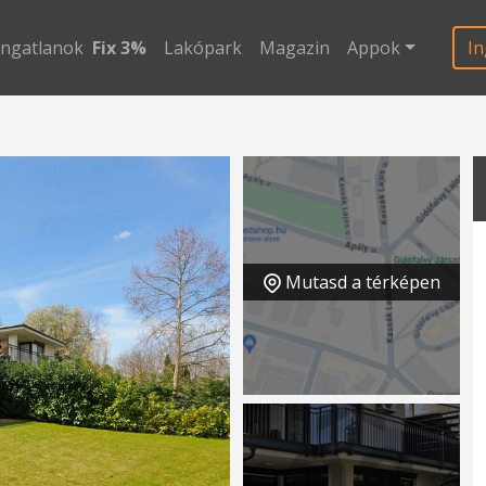
ingatlanok
Fix 3%
Lakópark
Magazin
Appok
In
Mutasd a térképen