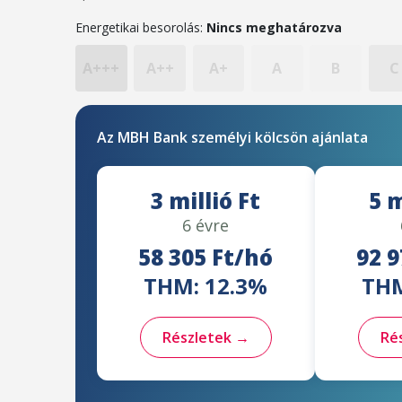
Energetikai besorolás:
Nincs meghatározva
A+++
A++
A+
A
B
C
Az MBH Bank személyi kölcsön ajánlata
3 millió Ft
5 m
6 évre
58 305 Ft/hó
92 9
THM: 12.3%
THM
Részletek →
Ré