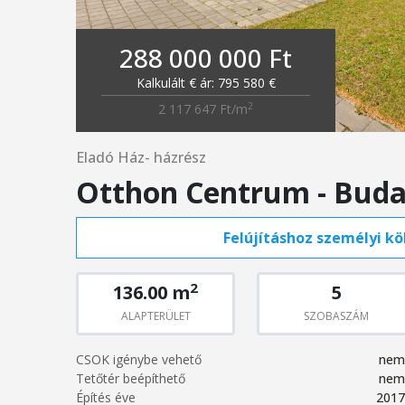
288 000 000 Ft
Kalkulált € ár: 795 580 €
2
2 117 647 Ft/m
Eladó Ház- házrész
Otthon Centrum - Budapes
Felújításhoz személyi köl
2
136.00 m
5
ALAPTERÜLET
SZOBASZÁM
CSOK igénybe vehető
nem
Tetőtér beépíthető
nem
Építés éve
2017