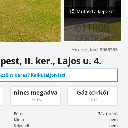
Mutasd a képeket
Hirdetéskód:
9066355
t, II. ker., Lajos u. 4.
csönt keres? Kalkuláljon itt! →
nincs megadva
Gáz (cirkó)
ÉPÍTÉS
FŰTÉS
Fűtés
Gáz (cirkó)
Klíma
nem
Szigetelt
nem