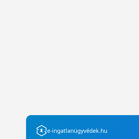
e-ingatlanügyvédek.hu