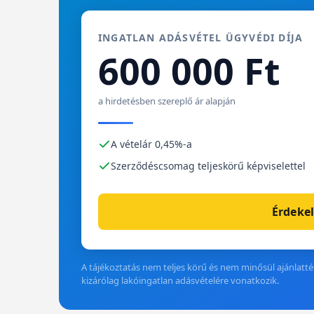
INGATLAN ADÁSVÉTEL ÜGYVÉDI DÍJA
600 000 Ft
a hirdetésben szereplő ár alapján
A vételár 0,45%-a
Szerződéscsomag teljeskörű képviselettel
Érdekel
A tájékoztatás nem teljes körű és nem minősül ajánlattét
kizárólag lakóingatlan adásvételére vonatkozik.