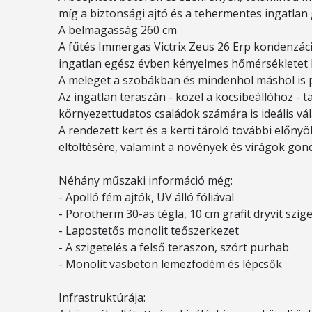
míg a biztonsági ajtó és a tehermentes ingatlan
A belmagasság 260 cm
A fűtés Immergas Victrix Zeus 26 Erp kondenzáci
ingatlan egész évben kényelmes hőmérsékletet b
A meleget a szobákban és mindenhol máshol is pa
Az ingatlan teraszán - közel a kocsibeállóhoz - t
környezettudatos családok számára is ideális vál
A rendezett kert és a kerti tároló további előny
eltöltésére, valamint a növények és virágok gon
Néhány műszaki információ még:
- Apolló fém ajtók, UV álló fóliával
- Porotherm 30-as tégla, 10 cm grafit dryvit szige
- Lapostetős monolit teőszerkezet
- A szigetelés a felső teraszon, szórt purhab
- Monolit vasbeton lemezfödém és lépcsők
Infrastruktúrája: