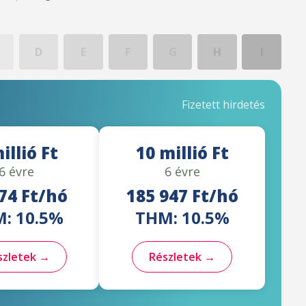
D
E
F
G
H
I
Fizetett hirdetés
illió Ft
10 millió Ft
6 évre
6 évre
74 Ft/hó
185 947 Ft/hó
: 10.5%
THM: 10.5%
szletek →
Részletek →