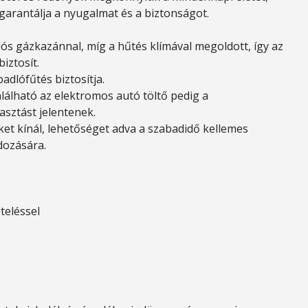
 garantálja a nyugalmat és a biztonságot.
ós gázkazánnal, míg a hűtés klímával megoldott, így az
iztosít.
dlófűtés biztosítja.
alálható az elektromos autó töltő pedig a
asztást jelentenek.
öket kínál, lehetőséget adva a szabadidő kellemes
dozására.
teléssel