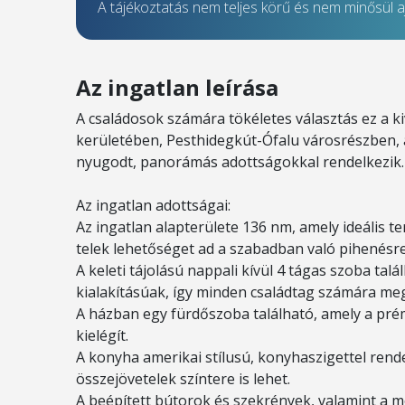
A tájékoztatás nem teljes körű és nem minősül aj
Az ingatlan leírása
A családosok számára tökéletes választás ez a k
kerületében, Pesthidegkút-Ófalu városrészben, a
nyugodt, panorámás adottságokkal rendelkezik.
Az ingatlan adottságai:
Az ingatlan alapterülete 136 nm, amely ideális te
telek lehetőséget ad a szabadban való pihenésre
A keleti tájolású nappali kívül 4 tágas szoba ta
kialakításúak, így minden családtag számára megf
A házban egy fürdőszoba található, amely a pr
kielégít.
A konyha amerikai stílusú, konyhaszigettel rend
összejövetelek színtere is lehet.
A beépített bútorok és szekrények, valamint a 