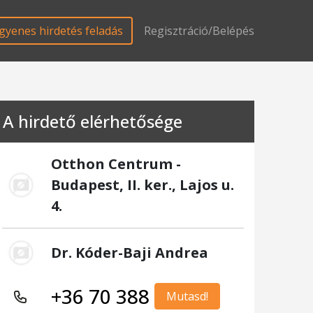
gyenes hirdetés feladás
Regisztráció/Belépés
A hirdető elérhetősége
Otthon Centrum -
Budapest, II. ker., Lajos u.
4.
Dr. Kóder-Baji Andrea
+36 70 388
Mutasd!