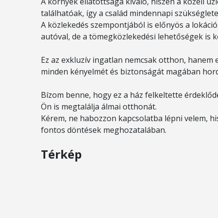
A környék ellátottsága kiváló, hiszen a közeli ü
találhatóak, így a család mindennapi szükséglet
A közlekedés szempontjából is előnyös a lokáci
autóval, de a tömegközlekedési lehetőségek is 
Ez az exkluzív ingatlan nemcsak otthon, hanem eg
minden kényelmét és biztonságát magában hor
Bízom benne, hogy ez a ház felkeltette érdeklőd
Ön is megtalálja álmai otthonát.
Kérem, ne habozzon kapcsolatba lépni velem, hi
fontos döntések meghozatalában.
Térkép