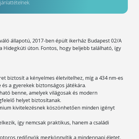
ánlattételnek.
iváló állapotú, 2017-ben épült ikerház Budapest 02/A
 Hidegkúti úton. Fontos, hogy beljebb található, így
ret biztosít a kényelmes életvitelhez, míg a 434 nm-es
 és a gyerekek biztonságos játékára.
lálható benne, amelyek világosak és modern
elelő helyet biztosítanak.
émium kivitelezésnek köszönhetően minden igényt
elkezik, így nemcsak praktikus, hanem a családi
motoros redőnyök megkönnyítik a mindennapi életet,