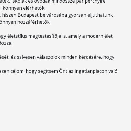
zletek, iskolák és óvodák mindössze pár percnyire
ei könnyen elérhetők.
ó, hiszen Budapest belvárosába gyorsan eljuthatunk
könnyen hozzáférhetők.
y életstílus megtestesítője is, amely a modern élet
dozza.
ését, és szívesen válaszolok minden kérdésére, hogy
szen célom, hogy segítsem Önt az ingatlanpiacon való