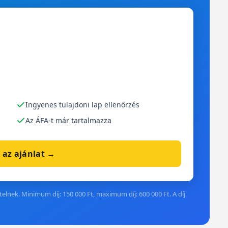
Ingyenes tulajdoni lap ellenőrzés
Az ÁFA-t már tartalmazza
 az ajánlat →
elnek. Minimum díj: 150 000 Ft, maximum díj: 600 000 Ft. A díj