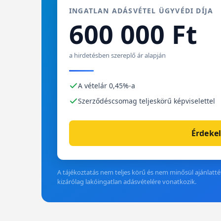
INGATLAN ADÁSVÉTEL ÜGYVÉDI DÍJA
600 000 Ft
a hirdetésben szereplő ár alapján
A vételár 0,45%-a
Szerződéscsomag teljeskörű képviselettel
Érdekel
A tájékoztatás nem teljes körű és nem minősül ajánlattét
kizárólag lakóingatlan adásvételére vonatkozik.