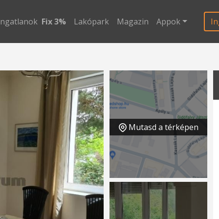
ingatlanok
Fix 3%
Lakópark
Magazin
Appok
In
Mutasd a térképen