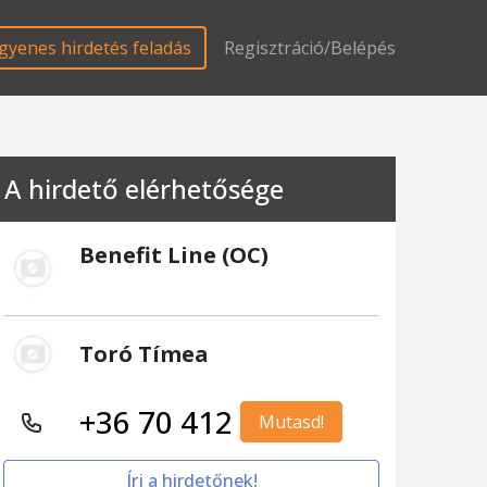
gyenes hirdetés feladás
Regisztráció/Belépés
A hirdető elérhetősége
Benefit Line (OC)
Toró Tímea
+36 70 412
Mutasd!
Írj a hirdetőnek!