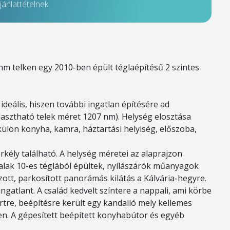
ánlattételnek.
nm telken egy 2010-ben épült téglaépítésű 2 szintes
 ideális, hiszen további ingatlan építésére ad
lasztható telek méret 1207 nm). Helység elosztása
 külön konyha, kamra, háztartási helyiség, előszoba,
kély található. A helység méretei az alaprajzon
falak 10-es téglából épültek, nyílászárók műanyagok
ozott, parkosított panorámás kilátás a Kálvária-hegyre.
ngatlant. A család kedvelt színtere a nappali, ami körbe
ertre, beépítésre került egy kandalló mely kellemes
en. A gépesített beépített konyhabútor és egyéb