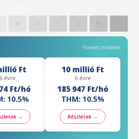
D
E
F
G
H
I
Fizetett hirdetés
illió Ft
10 millió Ft
6 évre
6 évre
74 Ft/hó
185 947 Ft/hó
: 10.5%
THM: 10.5%
szletek →
Részletek →