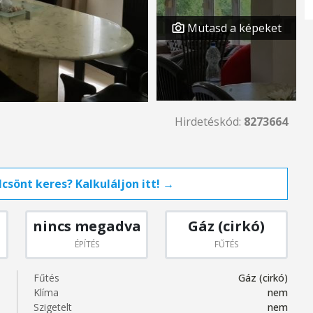
Mutasd a képeket
Hirdetéskód:
8273664
csönt keres? Kalkuláljon itt! →
nincs megadva
Gáz (cirkó)
ÉPÍTÉS
FŰTÉS
Fűtés
Gáz (cirkó)
Klíma
nem
Szigetelt
nem