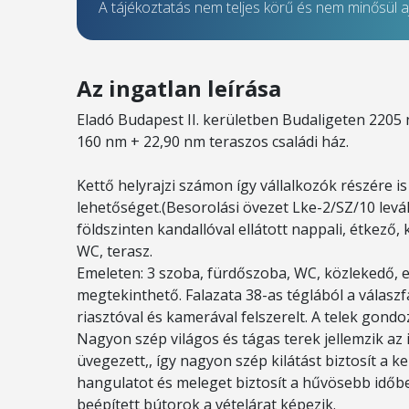
A tájékoztatás nem teljes körű és nem minősül aj
Az ingatlan leírása
Eladó Budapest II. kerületben Budaligeten 2205 
160 nm + 22,90 nm teraszos családi ház.
Kettő helyrajzi számon így vállalkozók részére is
lehetőséget.(Besorolási övezet Lke-2/SZ/10 levá
földszinten kandallóval ellátott nappali, étkező,
WC, terasz.
Emeleten: 3 szoba, fürdőszoba, WC, közlekedő, er
megtekinthető. Falazata 38-as téglából a válasz
riasztóval és kamerával felszerelt. A telek gond
Nagyon szép világos és tágas terek jellemzik az i
üvegezett,, így nagyon szép kilátást biztosít a k
hangulatot és meleget biztosít a hűvösebb időb
beépített bútorok a vételárat képezik.