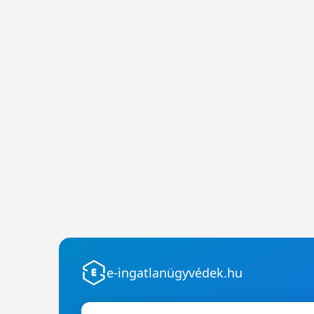
e-ingatlanügyvédek.hu