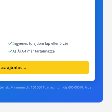
Ingyenes tulajdoni lap ellenőrzés
Az ÁFA-t már tartalmazza
 az ajánlat →
elnek. Minimum díj: 150 000 Ft, maximum díj: 600 000 Ft. A díj