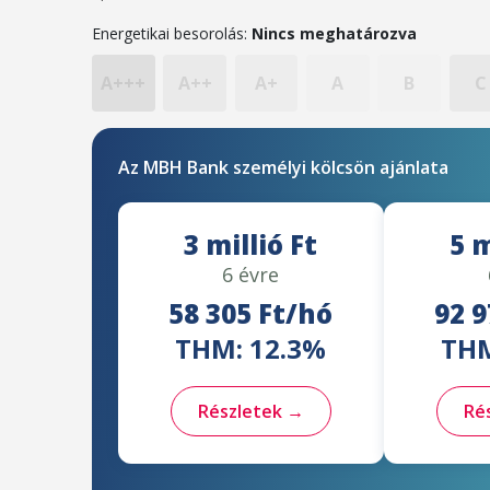
Energetikai besorolás:
Nincs meghatározva
A+++
A++
A+
A
B
C
Az MBH Bank személyi kölcsön ajánlata
3 millió Ft
5 m
6 évre
58 305 Ft/hó
92 9
THM: 12.3%
THM
Részletek →
Ré