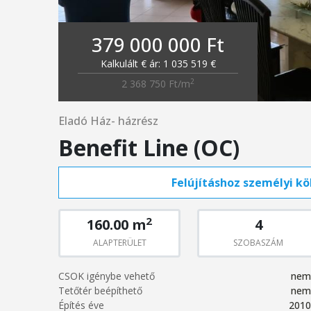
379 000 000 Ft
Kalkulált € ár: 1 035 519 €
2
2 368 750 Ft/m
Eladó Ház- házrész
Benefit Line (OC)
Felújításhoz személyi köl
2
160.00 m
4
ALAPTERÜLET
SZOBASZÁM
CSOK igénybe vehető
nem
Tetőtér beépíthető
nem
Építés éve
2010