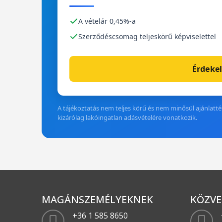
A vételár 0,45%-a
Szerződéscsomag teljeskörű képviselettel
Érdekel
A tájékoztatás nem teljes körű és nem minősül ajánlattét
kizárólag lakóingatlan adásvételére vonatkozik.
MAGÁNSZEMÉLYEKNEK
KÖZVE
+36 1 585 8650