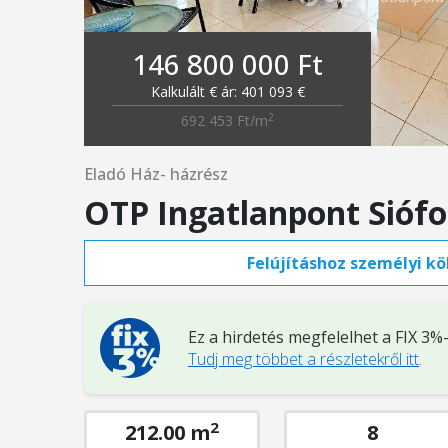
146 800 000 Ft
Kalkulált € ár: 401 093 €
2
692 453 Ft/m
Eladó Ház- házrész
OTP Ingatlanpont Sióf
Felújításhoz személyi köl
Ez a hirdetés megfelelhet a FIX 3
Tudj meg többet a részletekről itt
.
2
212.00 m
8