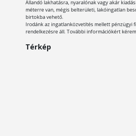
Állandó lakhatásra, nyaralónak vagy akár kiadásr
méterre van, mégis belterületi, lakóingatlan be
birtokba vehető.
Irodánk az ingatlanközvetítés mellett pénzügyi f
rendelkezésre áll. További információkért kére
Térkép