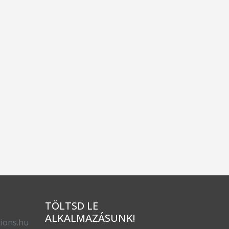
TÖLTSD LE
ALKALMAZÁSUNK!
ions.hu