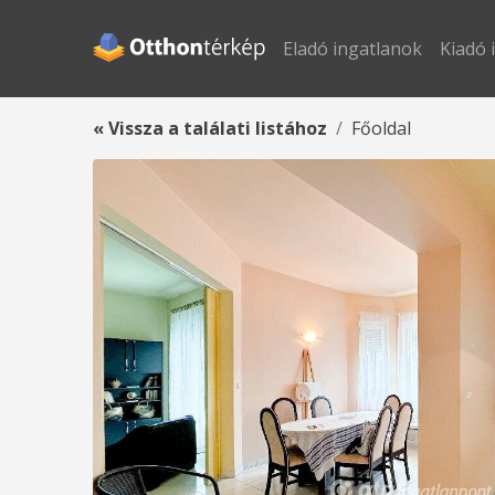
Eladó ingatlanok
Kiadó 
« Vissza a találati listához
Főoldal