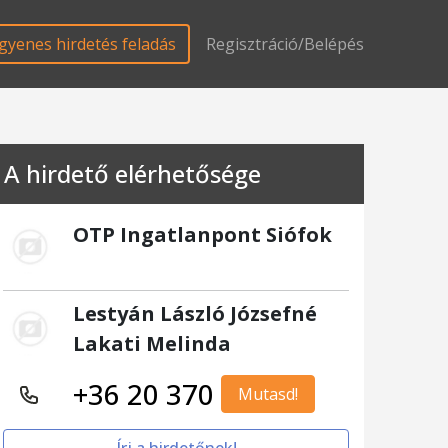
gyenes hirdetés feladás
Regisztráció/Belépés
A hirdető elérhetősége
OTP Ingatlanpont Siófok
Lestyán László Józsefné
Lakati Melinda
+36 20 370
Mutasd!