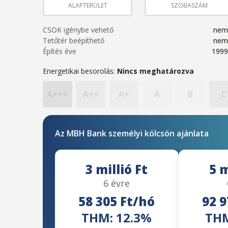
ALAPTERÜLET
SZOBASZÁM
CSOK igénybe vehető
nem
Tetőtér beépíthető
nem
Építés éve
1999
Energetikai besorolás:
Nincs meghatározva
A+++
A++
A+
A
B
C
Az MBH Bank személyi kölcsön ajánlata
3 millió Ft
5 m
6 évre
58 305 Ft/hó
92 9
THM: 12.3%
THM