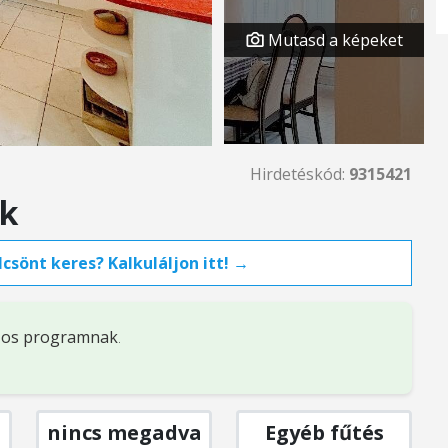
Mutasd a képeket
Hirdetéskód:
9315421
ok
csönt keres? Kalkuláljon itt! →
%-os programnak
.
nincs megadva
Egyéb fűtés