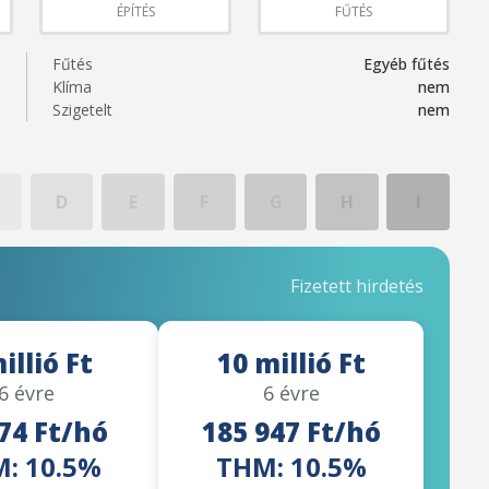
ÉPÍTÉS
FŰTÉS
Fűtés
Egyéb fűtés
Klíma
nem
Szigetelt
nem
D
E
F
G
H
I
Fizetett hirdetés
illió Ft
10 millió Ft
6 évre
6 évre
74 Ft/hó
185 947 Ft/hó
: 10.5%
THM: 10.5%