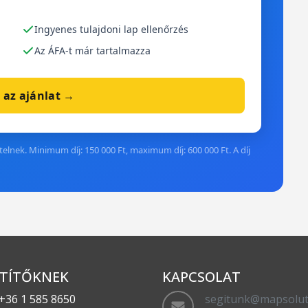
Ingyenes tulajdoni lap ellenőrzés
Az ÁFA-t már tartalmazza
 az ajánlat →
elnek. Minimum díj: 150 000 Ft, maximum díj: 600 000 Ft. A díj
TÍTŐKNEK
KAPCSOLAT
+36 1 585 8650
segitunk@mapsolut