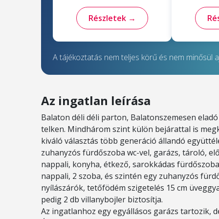
Részletek →
Ré
A tájékoztatás nem teljes körű és nem minősül aj
Az ingatlan leírása
Balaton déli déli parton, Balatonszemesen eladó
telken. Mindhárom szint külön bejárattal is megk
kiváló választás több generáció állandó együtté
zuhanyzós fürdőszoba wc-vel, garázs, tároló, el
nappali, konyha, étkező, sarokkádas fürdőszoba 
nappali, 2 szoba, és szintén egy zuhanyzós fürd
nyílászárók, tetőfödém szigetelés 15 cm üveggy
pedig 2 db villanybojler biztosítja.
Az ingatlanhoz egy egyállásos garázs tartozik, d