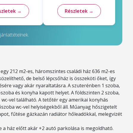
szletek →
Részletek →
ánlattételnek.
 egy 212 m2-es, háromszintes családi ház 636 m2-es
özelíthető, de belső lépcsőház is összeköti őket, így
lésére vagy akár nyaraltatásra. A szuterénben 1 szoba,
őszoba és konyha kapott helyet. A földszinten 2 szoba,
wc-vel található. A tetőtér egy amerikai konyhás
őszoba wc-vel helyiségekből áll. Műanyag hőszigetelt
apot, fűtése gázkazán radiátor hőleadókkal, melegvizét
e a ház előtt akár +2 autó parkolása is megoldható.