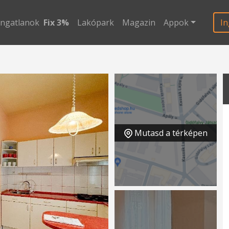
ingatlanok
Fix 3%
Lakópark
Magazin
Appok
In
Mutasd a térképen