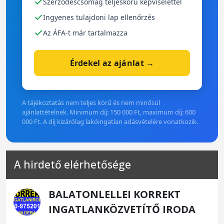
Szerződéscsomag teljeskörű képviselettel
Ingyenes tulajdoni lap ellenőrzés
Az ÁFA-t már tartalmazza
Érdekel az ajánlat →
A tájékoztatás nem teljes körű és nem minősül
ajánlattételnek. Minimum díj: 150 000 Ft, maximum díj: 600
000 Ft. A díj kizárólag lakóingatlan adásvételére vonatkozik.
A hirdető elérhetősége
BALATONLELLEI KORREKT
INGATLANKÖZVETÍTŐ IRODA