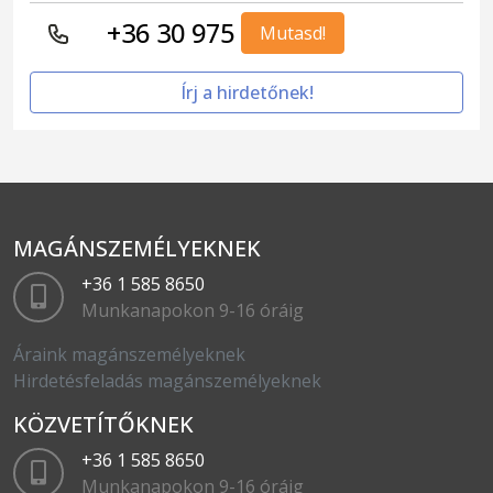
+36 30 975
Mutasd!
Írj a hirdetőnek!
MAGÁNSZEMÉLYEKNEK
+36 1 585 8650
Munkanapokon 9-16 óráig
Áraink magánszemélyeknek
Hirdetésfeladás magánszemélyeknek
KÖZVETÍTŐKNEK
+36 1 585 8650
Munkanapokon 9-16 óráig