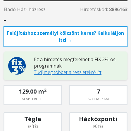
Eladó Ház- házrész
Hirdetéskód:
8896163
-
Felújításhoz személyi kölcsönt keres? Kalkuláljon
itt! →
Ez a hirdetés megfelelhet a FIX 3%-os
programnak
.
Tudj meg többet a részletekről itt
.
2
129.00 m
7
ALAPTERÜLET
SZOBASZÁM
Tégla
Házközponti
ÉPÍTÉS
FŰTÉS