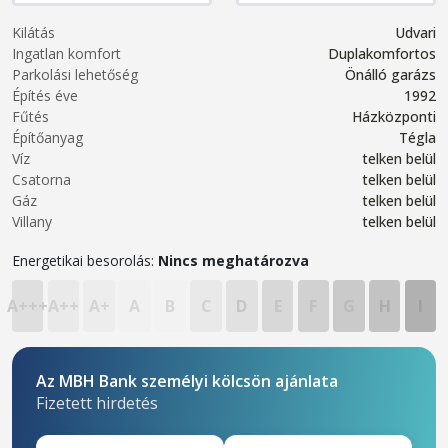
Kilátás
Udvari
Ingatlan komfort
Duplakomfortos
Parkolási lehetőség
Önálló garázs
Építés éve
1992
Fűtés
Házközponti
Építőanyag
Tégla
Víz
telken belül
Csatorna
telken belül
Gáz
telken belül
Villany
telken belül
Energetikai besorolás:
Nincs meghatározva
A+++
A++
A+
A
B
C
D
E
F
G
H
I
Az MBH Bank személyi kölcsön ajánlata
Fizetett hirdetés