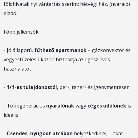
földhivatali nyilvántartás szerint: hétvégi ház, (nyaraló)
eladó.
Főbb jellemzők:
- Jó állapotú,
fűthető apartmanok
– gázkonvektor és
vegyestüzelésű kazán biztosítja az egész éves
használatot
-
1/1-es tulajdonostól
, per-, teher- és igénymentesen
- Többgenerációs
nyaralónak
vagy
céges üdülőnek
is
ideális
-
Csendes, nyugodt utcában
helyezkedik el, – akár