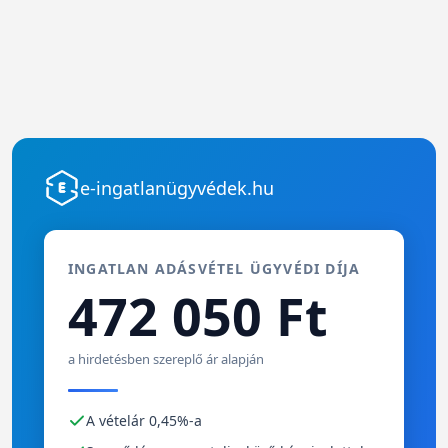
e-ingatlanügyvédek.hu
INGATLAN ADÁSVÉTEL ÜGYVÉDI DÍJA
472 050 Ft
a hirdetésben szereplő ár alapján
A vételár 0,45%-a