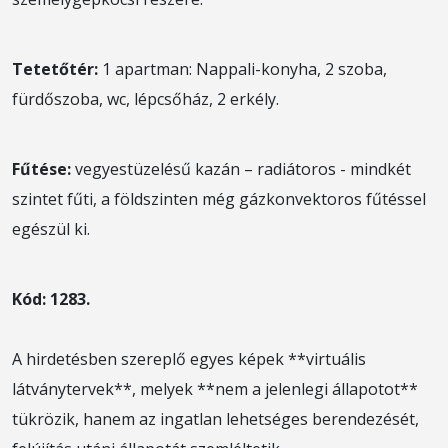
Tetetőtér:
1 apartman:
Nappali-konyha, 2 szoba,
fürdőszoba, wc, lépcsőház, 2 erkély.
Fűtése:
vegyestüzelésű kazán – radiátoros - mindkét
szintet fűti, a földszinten még gázkonvektoros fűtéssel
egészül ki.
Kód: 1283.
A hirdetésben szereplő egyes képek **virtuális
látványtervek**, melyek **nem a jelenlegi állapotot**
tükrözik, hanem az ingatlan lehetséges berendezését,