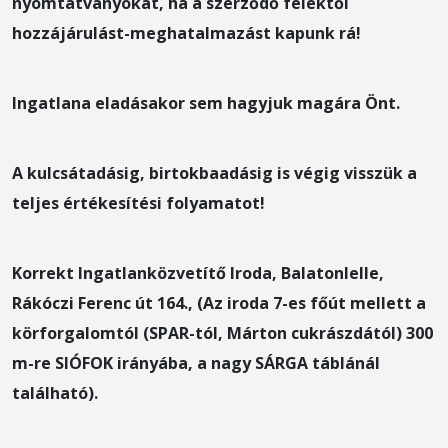
nyomtatványokat, ha a szerződő felektől
hozzájárulást-meghatalmazást kapunk rá!
Ingatlana eladásakor sem hagyjuk magára Önt.
A kulcsátadásig, birtokbaadásig is végig visszük a
teljes értékesítési folyamatot!
Korrekt Ingatlanközvetítő Iroda, Balatonlelle,
Rákóczi Ferenc út 164., (Az iroda 7-es főút mellett a
körforgalomtól (SPAR-tól, Márton cukrászdától) 300
m-re SIÓFOK irányába, a nagy SÁRGA táblánál
található).