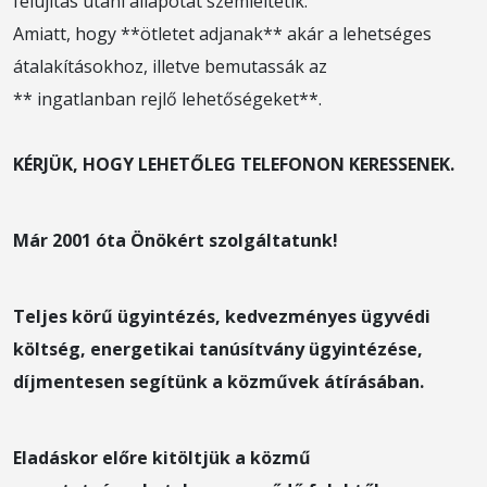
felújítás utáni állapotát szemléltetik.
Amiatt, hogy **ötletet adjanak** akár a lehetséges
átalakításokhoz, illetve bemutassák az
** ingatlanban rejlő lehetőségeket**.
KÉRJÜK, HOGY LEHETŐLEG TELEFONON KERESSENEK.
Már 2001 óta Önökért szolgáltatunk!
Teljes körű ügyintézés, kedvezményes ügyvédi
költség, energetikai tanúsítvány ügyintézése,
díjmentesen segítünk a közművek átírásában.
Eladáskor előre kitöltjük a közmű