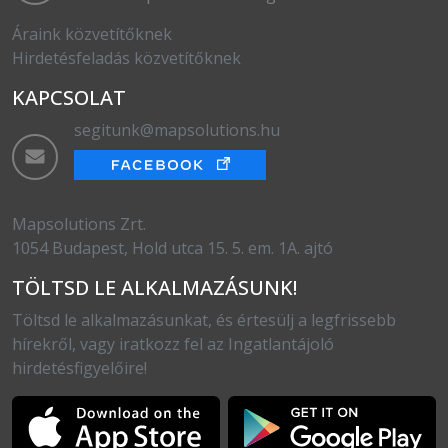
Áraink közvetítőknek
Hirdetésfeladás közvetítőknek
KAPCSOLAT
segitunk@mapsolutions.hu
Mapsolutions Zrt.
1054 Budapest, Hold utca 15. 5. em. 1A. ajtó
TÖLTSD LE ALKALMAZÁSUNK!
Töltsd le alkalmazásunkat, és értesülj a legfrissebb
hírekről, vagy iratkozz fel az Ingatlantájoló
hirdetésfigyelőire!