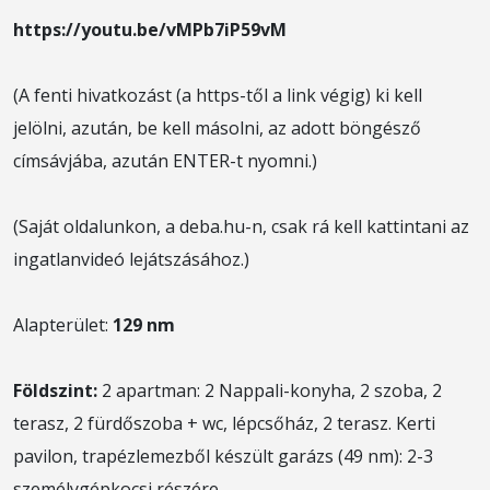
https://youtu.be/vMPb7iP59vM
(A fenti hivatkozást (a https-től a link végig) ki kell
jelölni, azután, be kell másolni, az adott böngésző
címsávjába, azután ENTER-t nyomni.)
(Saját oldalunkon, a deba.hu-n, csak rá kell kattintani az
ingatlanvideó lejátszásához.)
Alapterület:
129 nm
Földszint:
2 apartman: 2 Nappali-konyha, 2 szoba, 2
terasz, 2 fürdőszoba + wc, lépcsőház, 2 terasz. Kerti
pavilon, trapézlemezből készült garázs (49 nm): 2-3
személygépkocsi részére.