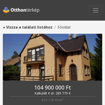
« Vissza a találati listához
Főoldal
104 900 000 Ft
Kalkulált € ár: 289 779 €
2
813 178 Ft/m