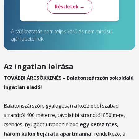
Részletek →
A tájékoztatás nem teljes körű és nem minősül
ajánlattételnek.
Az ingatlan leírása
TOVÁBBI ÁRCSÖKKENÉS
–
Balatonszárszón sokoldalú
ingatlan eladó!
Balatonszárszón, gyalogosan a közelebbi szabad
strandtól 400 méterre, távolabbi strandtól 850 m-re,
csendes, nyugodt utcában eladó
egy kétszintes,
három külön bejáratú apartmannal
rendelkező, a