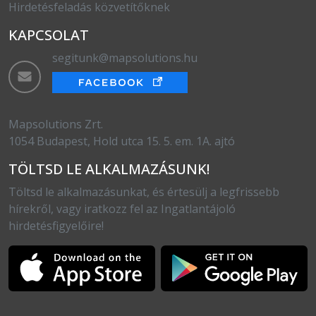
Hirdetésfeladás közvetítőknek
KAPCSOLAT
segitunk@mapsolutions.hu
Mapsolutions Zrt.
1054 Budapest, Hold utca 15. 5. em. 1A. ajtó
TÖLTSD LE ALKALMAZÁSUNK!
Töltsd le alkalmazásunkat, és értesülj a legfrissebb
hírekről, vagy iratkozz fel az Ingatlantájoló
hirdetésfigyelőire!