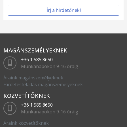
Írj a hirdetőnek!
MAGÁNSZEMÉLYEKNEK
+36 1 585 8650
Munkanapokon 9-16 óráig
Áraink magánszemélyeknek
Hirdetésfeladás magánszemélyeknek
KÖZVETÍTŐKNEK
+36 1 585 8650
Munkanapokon 9-16 óráig
Áraink közvetítőknek