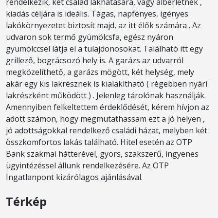
rendelkezik, két család lakhatására, vagy albérletnek ,
kiadás céljára is ideális. Tágas, napfényes, igényes
lakókörnyezetet biztosít majd, az itt élők számára . Az
udvaron sok termő gyümölcsfa, egész nyáron
gyümölccsel látja el a tulajdonosokat. Található itt egy
grillező, bográcsozó hely is. A garázs az udvarról
megközelíthető, a garázs mögött, két helység, mely
akár egy kis lakrésznek is kialakítható ( régebben nyári
lakrészként működött ) . Jelenleg tárolónak használják.
Amennyiben felkeltettem érdeklődését, kérem hívjon az
adott számon, hogy megmutathassam ezt a jó helyen ,
jó adottságokkal rendelkező családi házat, melyben két
összkomfortos lakás található. Hitel esetén az OTP
Bank szakmai hátterével, gyors, szakszerű, ingyenes
ügyintézéssel állunk rendelkezésére. Az OTP
Ingatlanpont kizárólagos ajánlásával.
Térkép