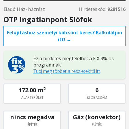
Eladó Ház- házrész
Hirdetéskód:
9281516
OTP Ingatlanpont Siófok
Felújításhoz személyi kölcsönt keres? Kalkuláljon
itt! →
Ez a hirdetés megfelelhet a FIX 3%-os
programnak
.
Tudj meg többet a részletekről itt
.
2
172.00 m
6
ALAPTERÜLET
SZOBASZÁM
nincs megadva
Gáz (konvektor)
ÉPÍTÉS
FŰTÉS