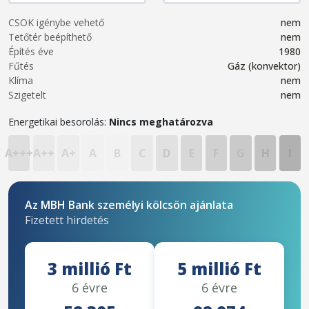
CSOK igénybe vehető
nem
Tetőtér beépíthető
nem
Építés éve
1980
Fűtés
Gáz (konvektor)
Klíma
nem
Szigetelt
nem
Energetikai besorolás:
Nincs meghatározva
A+++
A++
A+
A
B
C
D
E
F
G
H
I
Az MBH Bank személyi kölcsön ajánlata
Fizetett hirdetés
3 millió Ft
5 millió Ft
6 évre
6 évre