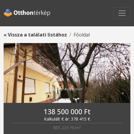
« Vissza a találati listához
Főoldal
138 500 000 Ft
Kalkulált € ár: 378 415 €
2
805 233 Ft/m