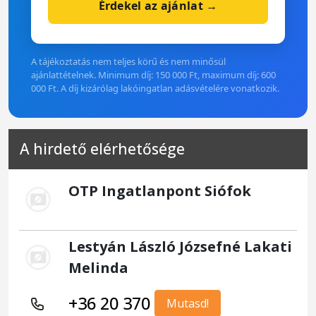
Érdekel az ajánlat →
A tájékoztatás nem teljes körű és nem minősül
ajánlattételnek. Minimum díj: 150 000 Ft, maximum díj: 600
000 Ft. A díj kizárólag lakóingatlan adásvételére vonatkozik.
A hirdető elérhetősége
OTP Ingatlanpont Siófok
Lestyán László Józsefné Lakati
Melinda
+36 20 370
Mutasd!