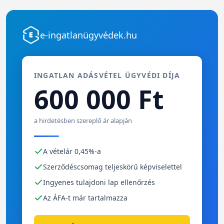
e-ingatlanügyvédek.hu
INGATLAN ADÁSVÉTEL ÜGYVÉDI DÍJA
600 000 Ft
a hirdetésben szereplő ár alapján
A vételár 0,45%-a
Szerződéscsomag teljeskörű képviselettel
Ingyenes tulajdoni lap ellenőrzés
Az ÁFA-t már tartalmazza