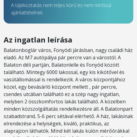
A tájékoztatás nem teljes körű és nem minősül
ajánlattételnek.
Az ingatlan leírása
Balatonboglár város, Fonyódi járásban, nagy családi ház
eladó. Az M7 autópálya pár percre van a várostól. A
Balaton déli partján, Balatonlelle és Fonyód között
található. Mintegy 6000 lakossal, egy kis kikötővel és
vasútállomással is rendelkezik. A város központjához
közel, egy bevásárló központ mellett , pár percre,
csendes utcában található ez a szép nagy ingatlan,
melyben 2 összkomfortos lakás található. A közelben
minden közszolgáltatás rendelkezésre áll. A Balatonpart
szabadstrand, 5-6 perc sétával elérhető. A ház, lakásinak
elrendezése a helyiségek, kiváló, praktikus, az
alaprajzon láthatók. Mind két lakás külön mérőórákkal