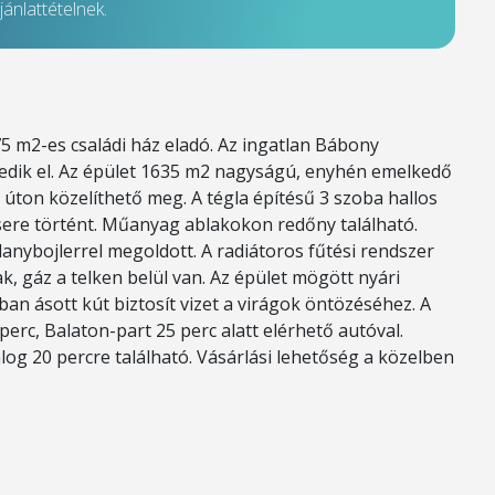
ánlattételnek.
 m2-es családi ház eladó. Az ingatlan Bábony
edik el. Az épület 1635 m2 nagyságú, enyhén emelkedő
s úton közelíthető meg. A tégla építésű 3 szoba hallos
csere történt. Műanyag ablakokon redőny található.
llanybojlerrel megoldott. A radiátoros fűtési rendszer
k, gáz a telken belül van. Az épület mögött nyári
rban ásott kút biztosít vizet a virágok öntözéséhez. A
erc, Balaton-part 25 perc alatt elérhető autóval.
og 20 percre található. Vásárlási lehetőség a közelben