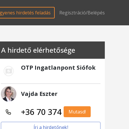
gyenes hirdetés feladás
Regisztráció/Belépés
A hirdető elérhetősége
OTP Ingatlanpont Siófok
Vajda Eszter
+36 70 374
Mutasd!
Írj a hirdetőnek!