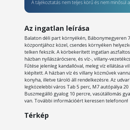
A tájékoztatás nem teljes körű és nem minősül aj
Az ingatlan leírása
Balaton déli part környékén, Bábonymegyeren 75
központjához közel, csendes környéken helyezk
telken fekszik. A körbekerített ingatlan aszfalto
házban nyílászárócsere, és víz-, villany-vezeték
Fűtése jelenleg kandallóval, meleg víz ellátása vi
kiépített. A házban víz és villany közművek vanna
konyha, illetve tároló áll rendelkezésre. Az udva
legközelebbi város Tab 5 perc, M7 autópálya 20 p
Buszmegálló gyalog 10 percre, vasútállomás gyal
van. További információért keressen telefonon!
Térkép