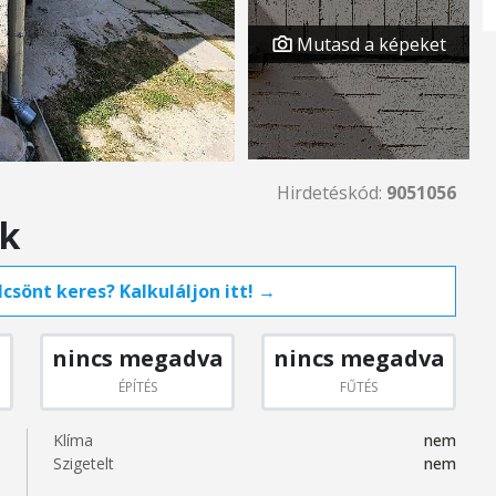
Mutasd a képeket
Hirdetéskód:
9051056
ok
csönt keres? Kalkuláljon itt! →
nincs megadva
nincs megadva
ÉPÍTÉS
FŰTÉS
Klíma
nem
Szigetelt
nem