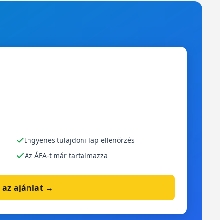
Ingyenes tulajdoni lap ellenőrzés
Az ÁFA-t már tartalmazza
 az ajánlat →