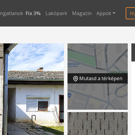
ingatlanok
Fix 3%
Lakópark
Magazin
Appok
In
Mutasd a térképen