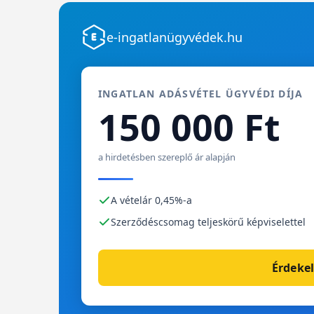
e-ingatlanügyvédek.hu
INGATLAN ADÁSVÉTEL ÜGYVÉDI DÍJA
150 000 Ft
a hirdetésben szereplő ár alapján
A vételár 0,45%-a
Szerződéscsomag teljeskörű képviselettel
Érdekel