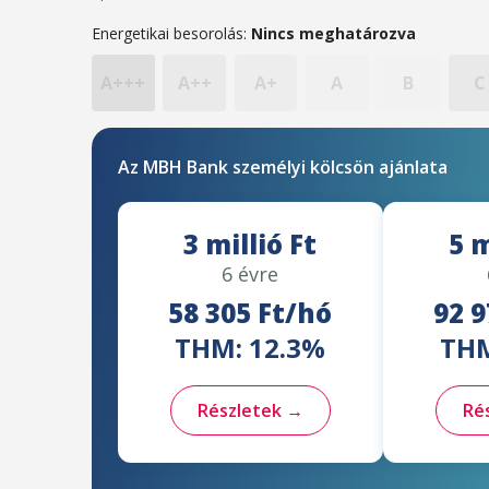
Energetikai besorolás:
Nincs meghatározva
A+++
A++
A+
A
B
C
Az MBH Bank személyi kölcsön ajánlata
3 millió Ft
5 m
6 évre
58 305 Ft/hó
92 9
THM: 12.3%
THM
Részletek →
Ré