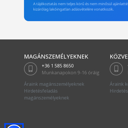
A tájékoztatás nem teljes körű és nem minősül ajánlattét
kizárólag lakóingatlan adásvételére vonatkozik.
MAGÁNSZEMÉLYEKNEK
KÖZVE
+36 1 585 8650
Munkanapokon 9-16 óráig
Áraink magánszemélyeknek
Áraink k
Hirdetésfeladás
Hirdetés
magánszemélyeknek