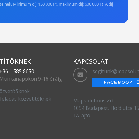
elnek. Minimum díj: 150 000 Ft, maximum díj: 600 000 Ft. A díj
TÍTŐKNEK
KAPCSOLAT
+36 1 585 8650
segitunk@mapsolut
Munkanapokon 9-16 óráig
özvetítőknek
feladás közvetítőknek
Mapsolutions Zrt.
1054 Budapest, Hold utca 15.
1A. ajtó