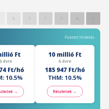
D
E
F
G
H
I
Fizetett hirdetés
illió Ft
10 millió Ft
6 évre
6 évre
74 Ft/hó
185 947 Ft/hó
: 10.5%
THM: 10.5%
szletek →
Részletek →