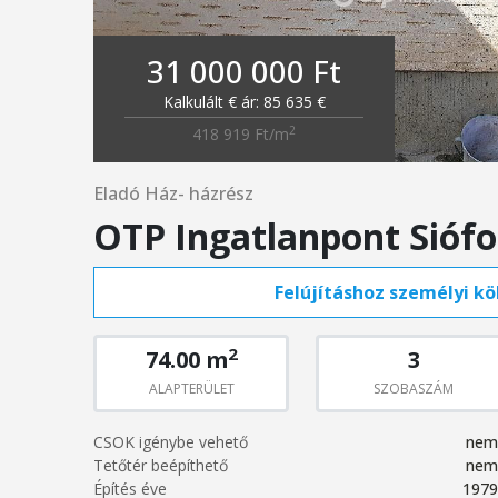
31 000 000 Ft
Kalkulált € ár: 85 635 €
2
418 919 Ft/m
Eladó Ház- házrész
OTP Ingatlanpont Sióf
Felújításhoz személyi köl
2
74.00 m
3
ALAPTERÜLET
SZOBASZÁM
CSOK igénybe vehető
nem
Tetőtér beépíthető
nem
Építés éve
1979