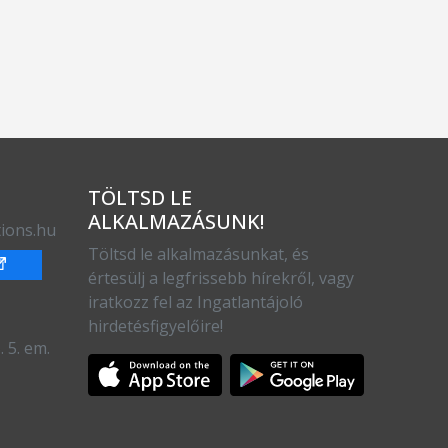
TÖLTSD LE
ALKALMAZÁSUNK!
ions.hu
Töltsd le alkalmazásunkat, és
értesülj a legfrissebb hírekről, vagy
iratkozz fel az Ingatlantájoló
hirdetésfigyelőire!
 5. em.