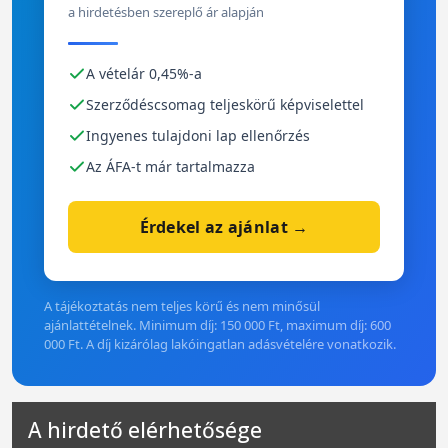
a hirdetésben szereplő ár alapján
A vételár 0,45%-a
Szerződéscsomag teljeskörű képviselettel
Ingyenes tulajdoni lap ellenőrzés
Az ÁFA-t már tartalmazza
Érdekel az ajánlat →
A tájékoztatás nem teljes körű és nem minősül
ajánlattételnek. Minimum díj: 150 000 Ft, maximum díj: 600
000 Ft. A díj kizárólag lakóingatlan adásvételére vonatkozik.
A hirdető elérhetősége