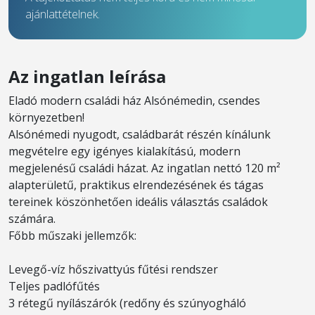
ajánlattételnek.
Az ingatlan leírása
Eladó modern családi ház Alsónémedin, csendes
környezetben!
Alsónémedi nyugodt, családbarát részén kínálunk
megvételre egy igényes kialakítású, modern
megjelenésű családi házat. Az ingatlan nettó 120 m²
alapterületű, praktikus elrendezésének és tágas
tereinek köszönhetően ideális választás családok
számára.
Főbb műszaki jellemzők:
Levegő-víz hőszivattyús fűtési rendszer
Teljes padlófűtés
3 rétegű nyílászárók (redőny és szúnyogháló