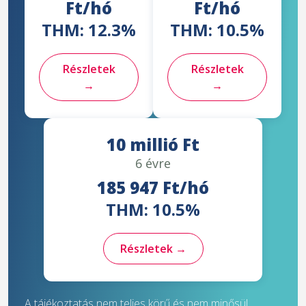
Ft/hó
Ft/hó
THM: 12.3%
THM: 10.5%
Részletek
Részletek
→
→
10 millió Ft
6 évre
185 947 Ft/hó
THM: 10.5%
Részletek →
A tájékoztatás nem teljes körű és nem minősül