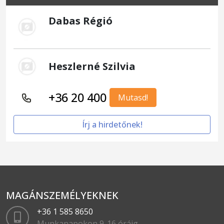
Dabas Régió
Heszlerné Szilvia
+36 20 400
Mutasd!
Írj a hirdetőnek!
MAGÁNSZEMÉLYEKNEK
+36 1 585 8650
Munkanapokon 9-16 óráig