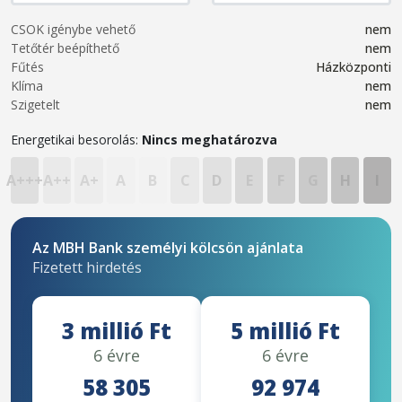
CSOK igénybe vehető
nem
Tetőtér beépíthető
nem
Fűtés
Házközponti
Klíma
nem
Szigetelt
nem
Energetikai besorolás:
Nincs meghatározva
A+++
A++
A+
A
B
C
D
E
F
G
H
I
Az MBH Bank személyi kölcsön ajánlata
Fizetett hirdetés
3 millió Ft
5 millió Ft
6 évre
6 évre
58 305
92 974