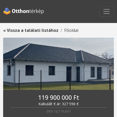
« Vissza a találati listához
Főoldal
119 900 000 Ft
Kalkulált € ár: 327 596 €
2
999 167 Ft/m