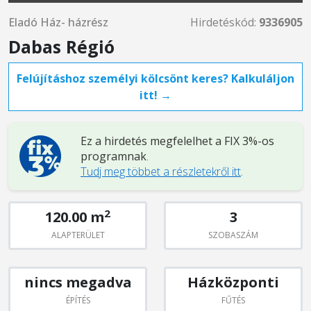
Eladó Ház- házrész
Hirdetéskód:
9336905
Dabas Régió
Felújításhoz személyi kölcsönt keres? Kalkuláljon
itt! →
Ez a hirdetés megfelelhet a FIX 3%-os
programnak
.
Tudj meg többet a részletekről itt
.
2
120.00 m
3
ALAPTERÜLET
SZOBASZÁM
nincs megadva
Házközponti
ÉPÍTÉS
FŰTÉS