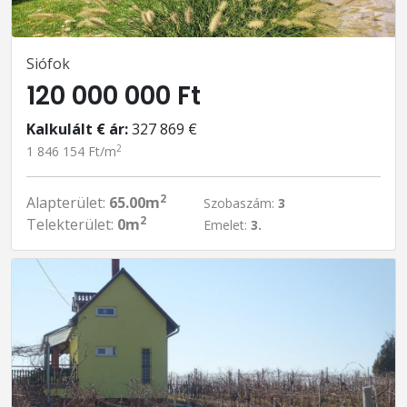
Siófok
120 000 000 Ft
Kalkulált € ár:
327 869 €
2
1 846 154 Ft/m
2
Alapterület:
65.00m
Szobaszám:
3
2
Telekterület:
0m
Emelet:
3.