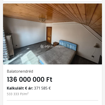
Balatonendréd
136 000 000 Ft
Kalkulált € ár:
371 585 €
2
533 333 Ft/m