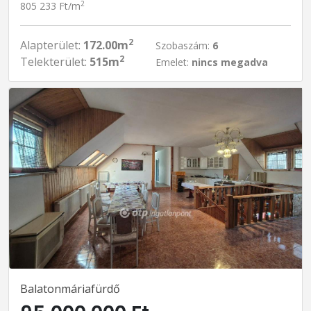
2
805 233 Ft/m
2
Alapterület:
172.00m
Szobaszám:
6
2
Telekterület:
515m
Emelet:
nincs megadva
Balatonmáriafürdő