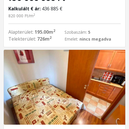
Kalkulált € ár:
436 885 €
2
820 000 Ft/m
2
Alapterület:
195.00m
Szobaszám:
5
2
Telekterület:
726m
Emelet:
nincs megadva