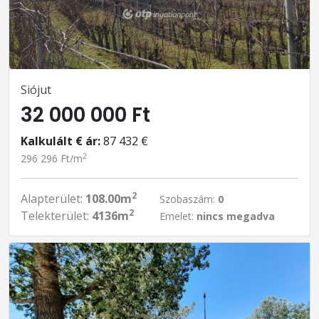
Siójut
32 000 000 Ft
Kalkulált € ár:
87 432 €
2
296 296 Ft/m
2
Alapterület:
108.00m
Szobaszám:
0
2
Telekterület:
4136m
Emelet:
nincs megadva