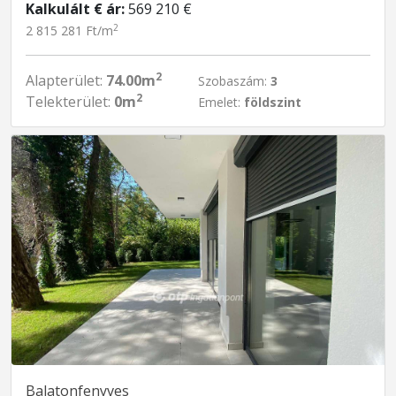
Kalkulált € ár:
569 210 €
2
2 815 281 Ft/m
2
Alapterület:
74.00m
Szobaszám:
3
2
Telekterület:
0m
Emelet:
földszint
Balatonfenyves