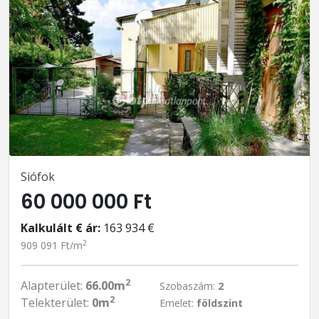
Siófok
60 000 000 Ft
Kalkulált € ár:
163 934 €
2
909 091 Ft/m
2
Alapterület:
66.00m
Szobaszám:
2
2
Telekterület:
0m
Emelet:
földszint