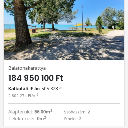
Balatonakarattya
184 950 100 Ft
Kalkulált € ár:
505 328 €
2
2 802 274 Ft/m
2
Alapterület:
66.00m
Szobaszám:
2
2
Telekterület:
0m
Emelet:
2.