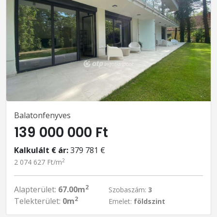
Balatonfenyves
139 000 000 Ft
Kalkulált € ár:
379 781 €
2
2 074 627 Ft/m
2
Alapterület:
67.00m
Szobaszám:
3
2
Telekterület:
0m
Emelet:
földszint