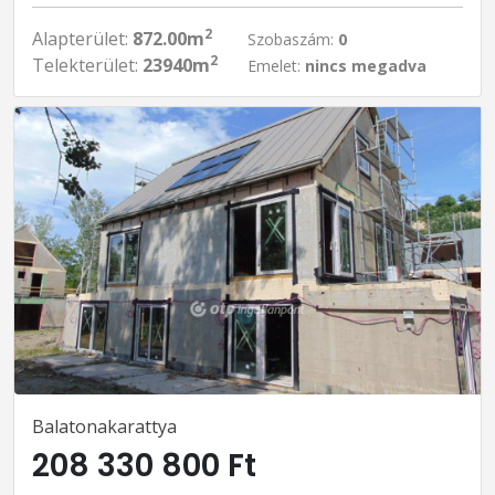
2
Alapterület:
872.00m
Szobaszám:
0
2
Telekterület:
23940m
Emelet:
nincs megadva
Balatonakarattya
208 330 800 Ft