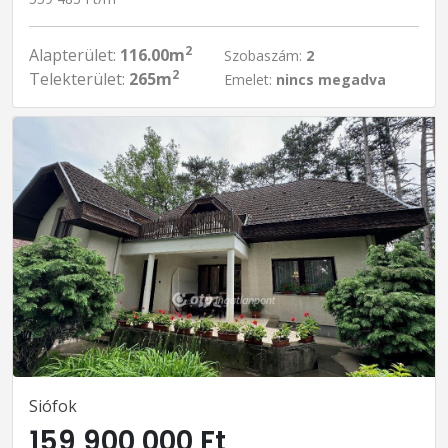
2
Alapterület:
116.00m
Szobaszám:
2
2
Telekterület:
265m
Emelet:
nincs megadva
Siófok
159 900 000 Ft