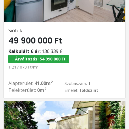
Siófok
49 900 000 Ft
Kalkulált € ár:
136 339 €
↓ Árváltozás! 54 990 000 Ft
2
1 217 073 Ft/m
2
Alapterület:
41.00m
Szobaszám:
1
2
Telekterület:
0m
Emelet:
földszint