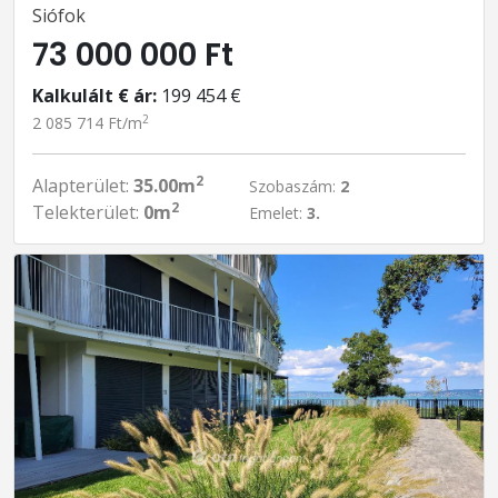
Siófok
73 000 000 Ft
Kalkulált € ár:
199 454 €
2
2 085 714 Ft/m
2
Alapterület:
35.00m
Szobaszám:
2
2
Telekterület:
0m
Emelet:
3.