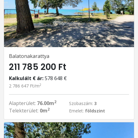
Balatonakarattya
211 785 200 Ft
Kalkulált € ár:
578 648 €
2
2 786 647 Ft/m
2
Alapterület:
76.00m
Szobaszám:
3
2
Telekterület:
0m
Emelet:
földszint