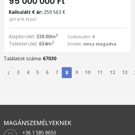
95 000 000 Ft
Kalkulált € ár:
259 563 €
2
287 879 Ft/m
2
Alapterület:
330.00m
Szobaszám:
3
2
Telekterület:
634m
Emelet:
nincs megadva
Találatok száma:
67030
3
4
5
6
7
9
10
11
12
13
8
MAGÁNSZEMÉLYEKNEK
+36 1 585 8650