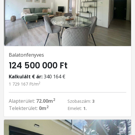
Balatonfenyves
124 500 000 Ft
Kalkulált € ár:
340 164 €
2
1 729 167 Ft/m
2
Alapterület:
72.00m
Szobaszám:
3
2
Telekterület:
0m
Emelet:
1.