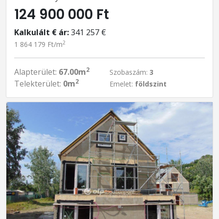
124 900 000 Ft
Kalkulált € ár:
341 257 €
2
1 864 179 Ft/m
2
Alapterület:
67.00m
Szobaszám:
3
2
Telekterület:
0m
Emelet:
földszint