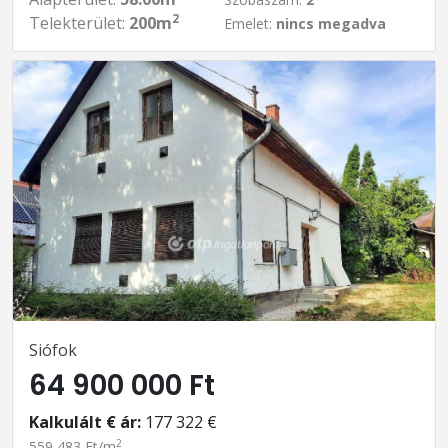
2
Telekterület:
200m
Emelet:
nincs megadva
Siófok
64 900 000 Ft
Kalkulált € ár:
177 322 €
2
559 483 Ft/m