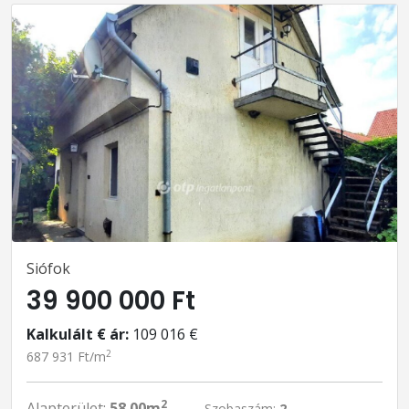
Siófok
39 900 000 Ft
Kalkulált € ár:
109 016 €
2
687 931 Ft/m
2
Alapterület:
58.00m
Szobaszám:
2