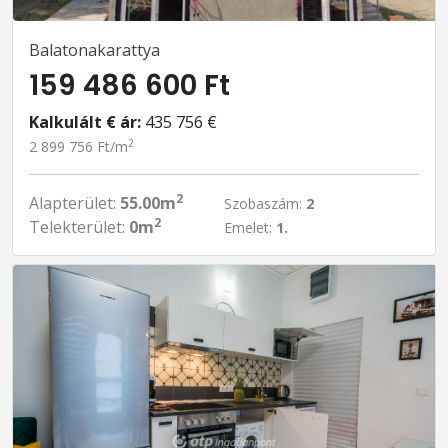
Balatonakarattya
159 486 600 Ft
Kalkulált € ár:
435 756 €
2
2 899 756 Ft/m
2
Alapterület:
55.00m
Szobaszám:
2
2
Telekterület:
0m
Emelet:
1.