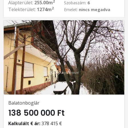
2
Alapterület:
255.00m
Szobaszám:
6
2
Telekterület:
1274m
Emelet:
nincs megadva
Balatonboglár
138 500 000 Ft
Kalkulált € ár:
378 415 €