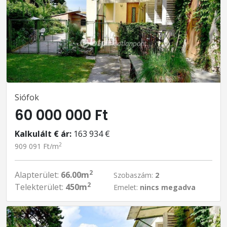
Siófok
60 000 000 Ft
Kalkulált € ár:
163 934 €
2
909 091 Ft/m
2
Alapterület:
66.00m
Szobaszám:
2
2
Telekterület:
450m
Emelet:
nincs megadva