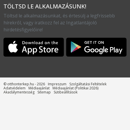
TÖLTSD LE ALKALMAZÁSUNK!
Töltsd le alkalmazásunkat, és értesülj a legfrissebb
hírekről, vagy iratkozz fel az Ingatlantájoló
hirdetésfigyelőire!
© otthonterkep.hu - 2026
Impreszum
Szolgáltatási Feltételek
Adatvédelem
Médiaajánlat
Médiaajánlat (Politikai 2026)
Akadálymentesség
Sitemap
Sütibeállítások