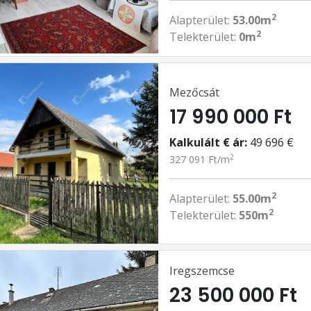
2
Alapterület:
53.00m
2
Telekterület:
0m
Mezőcsát
17 990 000 Ft
Kalkulált € ár:
49 696 €
2
327 091 Ft/m
2
Alapterület:
55.00m
2
Telekterület:
550m
Iregszemcse
23 500 000 Ft