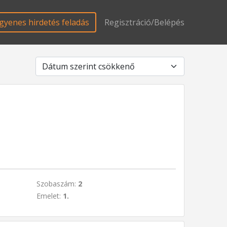
gyenes hirdetés feladás
Regisztráció/Belépés
Szobaszám:
2
Emelet:
1.