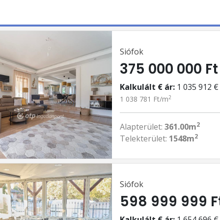
Siófok
375 000 000 Ft
Kalkulált € ár:
1 035 912 €
2
1 038 781 Ft/m
2
Alapterület:
361.00m
2
Telekterület:
1548m
Siófok
598 999 999 F
Kalkulált € ár:
1 654 696 €