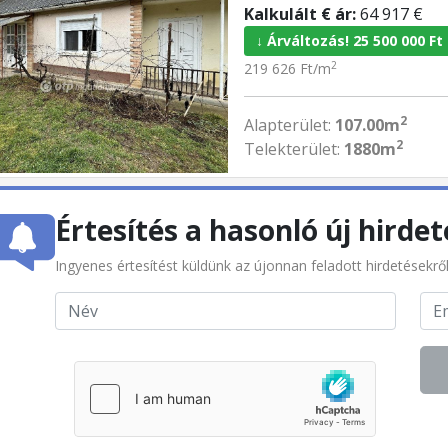
Kalkulált € ár:
64 917 €
↓ Árváltozás! 25 500 000 Ft
2
219 626 Ft/m
2
Alapterület:
107.00m
2
Telekterület:
1880m
Értesítés a hasonló új hirdet
Ingyenes értesítést küldünk az újonnan feladott hirdetésekrő