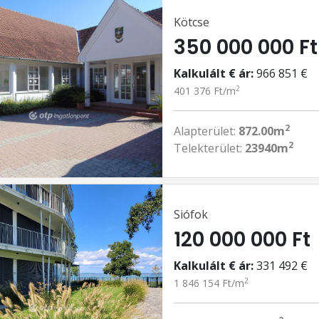
Kötcse
350 000 000 Ft
Kalkulált € ár:
966 851 €
2
401 376 Ft/m
2
Alapterület:
872.00m
2
Telekterület:
23940m
Siófok
120 000 000 Ft
Kalkulált € ár:
331 492 €
2
1 846 154 Ft/m