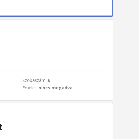
Szobaszám:
6
Emelet:
nincs megadva
t