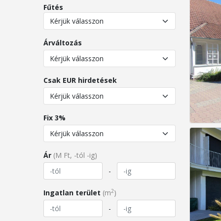
Fűtés
Árváltozás
Csak EUR hirdetések
Fix 3%
Ár
(M Ft, -tól -ig)
-
2
Ingatlan terület
(m
)
-