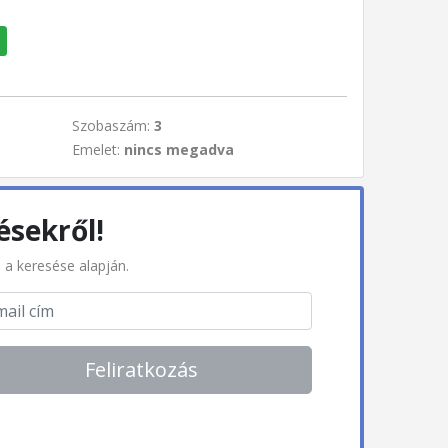
Szobaszám:
3
Emelet:
nincs megadva
ésekről!
l a keresése alapján.
Feliratkozás