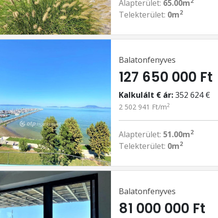
2
Alapterület:
65.00m
2
Telekterület:
0m
Balatonfenyves
127 650 000 Ft
Kalkulált € ár:
352 624 €
2
2 502 941 Ft/m
2
Alapterület:
51.00m
2
Telekterület:
0m
Balatonfenyves
81 000 000 Ft