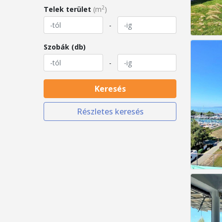
2
Telek terület
(m
)
-
Szobák (db)
-
Keresés
Részletes keresés