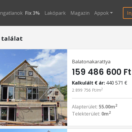
ingatlanok
Fix 3%
Lakópark
Magazin
Appok
In
 találat
Balatonakarattya
159 486 600 Ft
Kalkulált € ár:
440 571 €
2
2 899 756 Ft/m
2
Alapterület:
55.00m
2
Telekterület:
0m