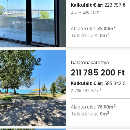
Kalkulált € ár:
223 757 €
2
2 314 286 Ft/m
2
Alapterület:
35.00m
2
Telekterület:
0m
Balatonakarattya
211 785 200 Ft
Kalkulált € ár:
585 042 €
2
2 786 647 Ft/m
2
Alapterület:
76.00m
2
Telekterület:
0m