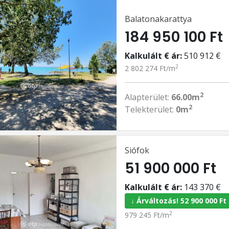
Balatonakarattya
184 950 100 Ft
Kalkulált € ár:
510 912 €
2
2 802 274 Ft/m
2
Alapterület:
66.00m
2
Telekterület:
0m
Siófok
51 900 000 Ft
Kalkulált € ár:
143 370 €
↓ Árváltozás! 52 900 000 Ft
2
979 245 Ft/m