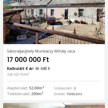
Sátoraljaújhely Munkácsy Mihály utca
17 000 000 Ft
Kalkulált € ár:
46 448 €
2
326 923 Ft/m
2
Alapterület:
52.00m
Szobaszám:
2
2
Telekterület:
200m
Emelet:
földszint