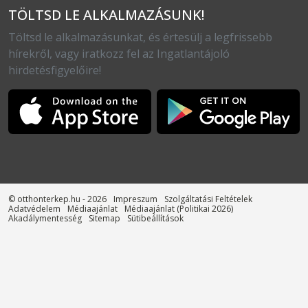
TÖLTSD LE ALKALMAZÁSUNK!
Töltsd le alkalmazásunkat, és értesülj a legfrissebb
hírekről, vagy iratkozz fel az Ingatlantájoló
hirdetésfigyelőire!
© otthonterkep.hu - 2026
Impreszum
Szolgáltatási Feltételek
Adatvédelem
Médiaajánlat
Médiaajánlat (Politikai 2026)
Akadálymentesség
Sitemap
Sütibeállítások