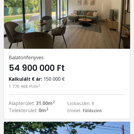
Balatonfenyves
54 900 000 Ft
Kalkulált € ár:
150 000 €
2
1 770 968 Ft/m
2
Alapterület:
31.00m
Szobaszám:
1
2
Telekterület:
0m
Emelet:
földszint