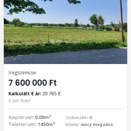
Iregszemcse
7 600 000 Ft
Kalkulált € ár:
20 765 €
2
5 241 Ft/m
2
Alapterület:
0.00m
Szobaszám:
0
2
Telekterület:
1450m
Emelet:
nincs megadva