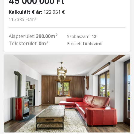
45 000 000 Ft
Kalkulált € ár:
122 951 €
2
115 385 Ft/m
2
Alapterület:
390.00m
Szobaszám:
12
2
Telekterület:
0m
Emelet:
földszint