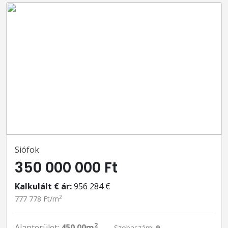
Siófok
350 000 000 Ft
Kalkulált € ár:
956 284 €
2
777 778 Ft/m
2
Alapterület:
450.00m
Szobaszám:
9