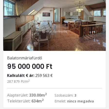
Balatonmáriafürdő
95 000 000 Ft
Kalkulált € ár:
259 563 €
2
287 879 Ft/m
2
Alapterület:
330.00m
Szobaszám:
3
2
Telekterület:
634m
Emelet:
nincs megadva