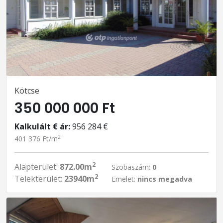
Kötcse
350 000 000 Ft
Kalkulált € ár:
956 284 €
2
401 376 Ft/m
2
Alapterület:
872.00m
Szobaszám:
0
2
Telekterület:
23940m
Emelet:
nincs megadva