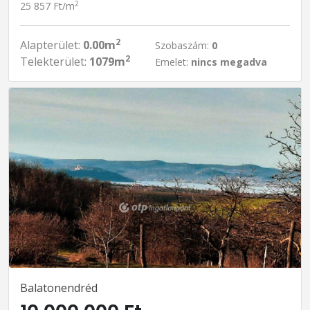
2
25 857 Ft/m
2
Alapterület:
0.00m
Szobaszám:
0
2
Telekterület:
1079m
Emelet:
nincs megadva
Balatonendréd