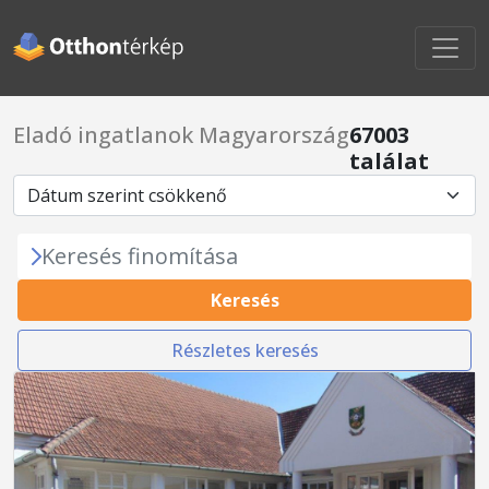
Eladó ingatlanok Magyarország
67003
találat
Keresés finomítása
Keresés
Részletes keresés