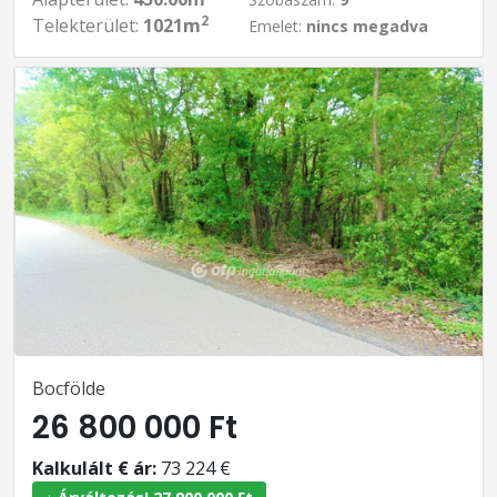
2
Telekterület:
1021m
Emelet:
nincs megadva
Bocfölde
26 800 000 Ft
Kalkulált € ár:
73 224 €