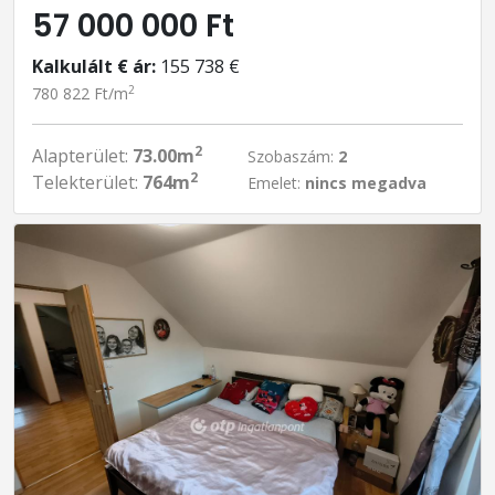
57 000 000 Ft
Kalkulált € ár:
155 738 €
2
780 822 Ft/m
2
Alapterület:
73.00m
Szobaszám:
2
2
Telekterület:
764m
Emelet:
nincs megadva