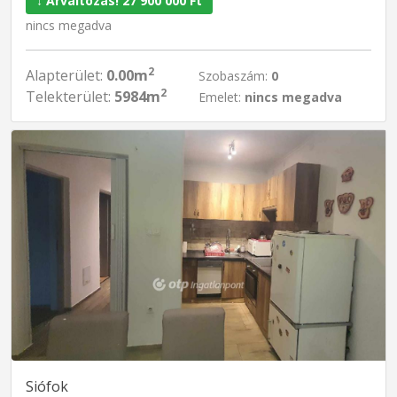
↓ Árváltozás! 27 900 000 Ft
nincs megadva
2
Alapterület:
0.00m
Szobaszám:
0
2
Telekterület:
5984m
Emelet:
nincs megadva
Siófok