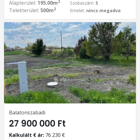
2
Alapterület:
195.00m
Szobaszám:
5
2
Telekterület:
500m
Emelet:
nincs megadva
Balatonszabadi
27 900 000 Ft
Kalkulált € ár:
76 230 €