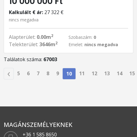
10 000 000 Ft
Kalkulált € ár:
27 322 €
nincs megadva
2
Alapterület:
0.00m
Szobaszám:
0
2
Telekterület:
3646m
Emelet:
nincs megadva
Találatok száma:
67003
5
6
7
8
9
11
12
13
14
15
10
MAGÁNSZEMÉLYEKNEK
+36 1 585 8650