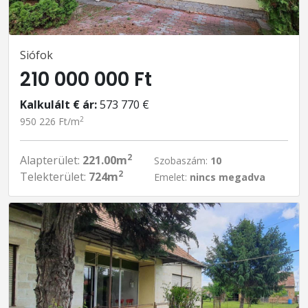
Siófok
210 000 000 Ft
Kalkulált € ár:
573 770 €
2
950 226 Ft/m
2
Alapterület:
221.00m
Szobaszám:
10
2
Telekterület:
724m
Emelet:
nincs megadva