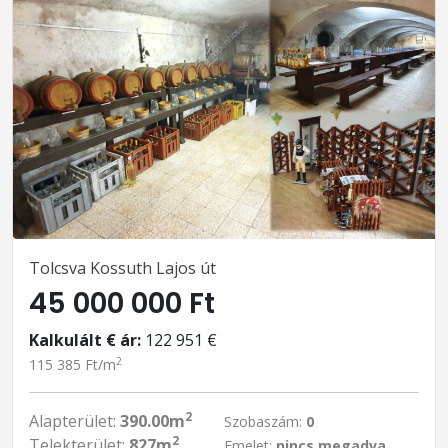
Tolcsva Kossuth Lajos út
45 000 000 Ft
Kalkulált € ár:
122 951 €
2
115 385 Ft/m
2
Alapterület:
390.00m
Szobaszám:
0
2
Telekterület:
827m
Emelet:
nincs megadva