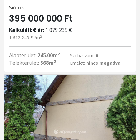
Siófok
395 000 000 Ft
Kalkulált € ár:
1 079 235 €
2
1 612 245 Ft/m
2
Alapterület:
245.00m
Szobaszám:
6
2
Telekterület:
568m
Emelet:
nincs megadva