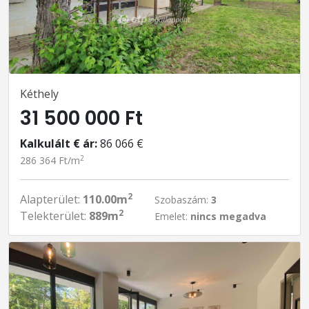
Kéthely
31 500 000 Ft
Kalkulált € ár:
86 066 €
2
286 364 Ft/m
2
Alapterület:
110.00m
Szobaszám:
3
2
Telekterület:
889m
Emelet:
nincs megadva