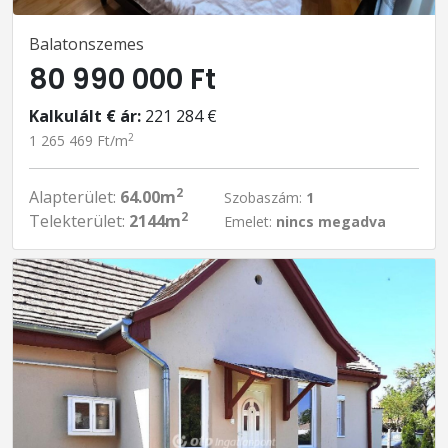
Balatonszemes
80 990 000 Ft
Kalkulált € ár:
221 284 €
2
1 265 469 Ft/m
2
Alapterület:
64.00m
Szobaszám:
1
2
Telekterület:
2144m
Emelet:
nincs megadva