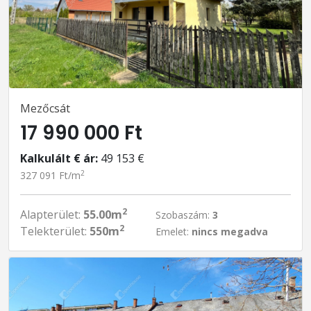
Mezőcsát
17 990 000 Ft
Kalkulált € ár:
49 153 €
2
327 091 Ft/m
2
Alapterület:
55.00m
Szobaszám:
3
2
Telekterület:
550m
Emelet:
nincs megadva