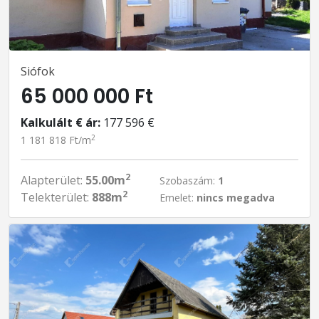
Siófok
65 000 000 Ft
Kalkulált € ár:
177 596 €
2
1 181 818 Ft/m
2
Alapterület:
55.00m
Szobaszám:
1
2
Telekterület:
888m
Emelet:
nincs megadva