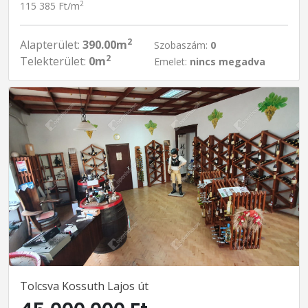
2
115 385 Ft/m
2
Alapterület:
390.00m
Szobaszám:
0
2
Telekterület:
0m
Emelet:
nincs megadva
Tolcsva Kossuth Lajos út