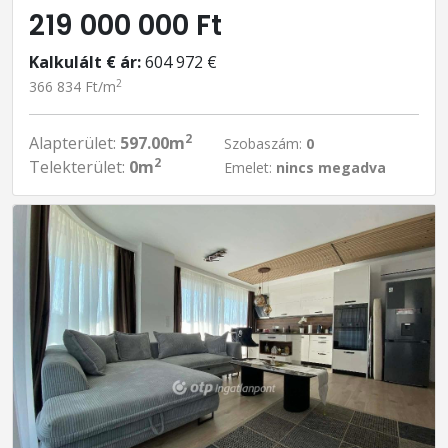
219 000 000 Ft
Kalkulált € ár:
604 972 €
2
366 834 Ft/m
2
Alapterület:
597.00m
Szobaszám:
0
2
Telekterület:
0m
Emelet:
nincs megadva