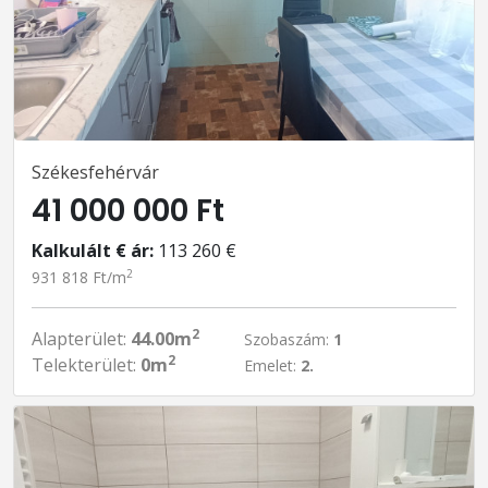
Székesfehérvár
41 000 000 Ft
Kalkulált € ár:
113 260 €
2
931 818 Ft/m
2
Alapterület:
44.00m
Szobaszám:
1
2
Telekterület:
0m
Emelet:
2.