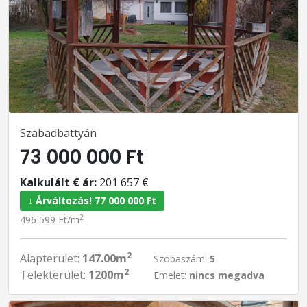
Szabadbattyán
73 000 000 Ft
Kalkulált € ár:
201 657 €
↓ Árváltozás! 77 000 000 Ft
2
496 599 Ft/m
2
Alapterület:
147.00m
Szobaszám:
5
2
Telekterület:
1200m
Emelet:
nincs megadva