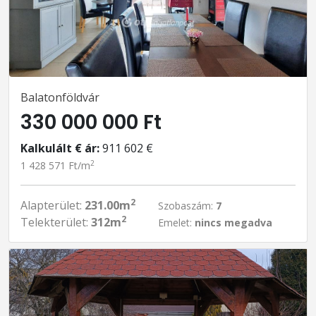
Balatonföldvár
330 000 000 Ft
Kalkulált € ár:
911 602 €
2
1 428 571 Ft/m
2
Alapterület:
231.00m
Szobaszám:
7
2
Telekterület:
312m
Emelet:
nincs megadva