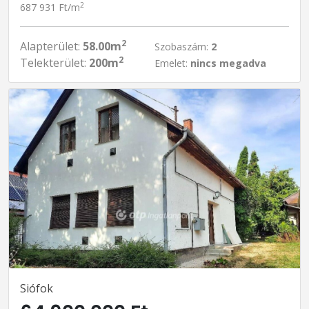
2
687 931 Ft/m
2
Alapterület:
58.00m
Szobaszám:
2
2
Telekterület:
200m
Emelet:
nincs megadva
Siófok