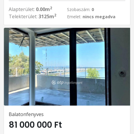
2
Alapterület:
0.00m
Szobaszám:
0
2
Telekterület:
3125m
Emelet:
nincs megadva
Balatonfenyves
81 000 000 Ft