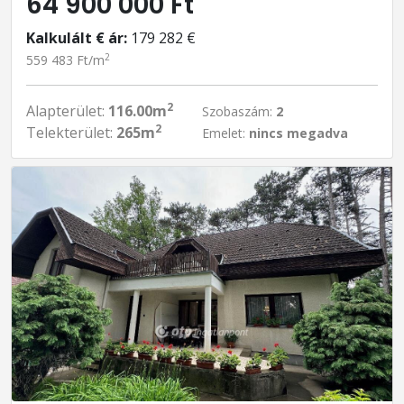
64 900 000 Ft
Kalkulált € ár:
179 282 €
2
559 483 Ft/m
2
Alapterület:
116.00m
Szobaszám:
2
2
Telekterület:
265m
Emelet:
nincs megadva