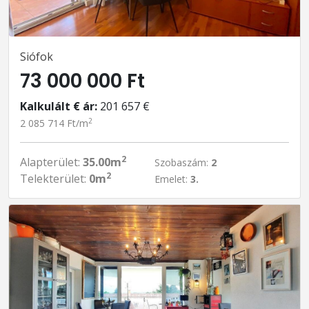
Siófok
73 000 000 Ft
Kalkulált € ár:
201 657 €
2
2 085 714 Ft/m
2
Alapterület:
35.00m
Szobaszám:
2
2
Telekterület:
0m
Emelet:
3.