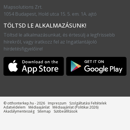
Mapsolutions Zrt.
1054 Budapest, Hold utca 15. 5. em. 1A. ajtó
TÖLTSD LE ALKALMAZÁSUNK!
Töltsd le alkalmazásunkat, és értesülj a legfrissebb
hírekről, vagy iratkozz fel az Ingatlantájoló
hirdetésfigyelőire!
© otthonterkep.hu - 2026
Impreszum
Szolgáltatási Feltételek
Adatvédelem
Médiaajánlat
Médiaajánlat (Politikai 2026)
Akadálymentesség
Sitemap
Sütibeállítások