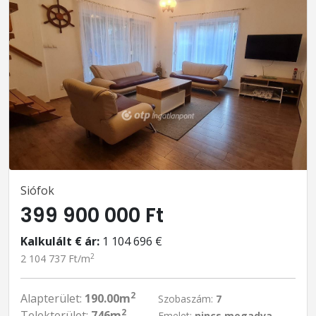
Siófok
399 900 000 Ft
Kalkulált € ár:
1 104 696 €
2
2 104 737 Ft/m
2
Alapterület:
190.00m
Szobaszám:
7
2
Telekterület:
746m
Emelet:
nincs megadva