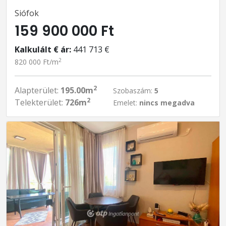
Siófok
159 900 000 Ft
Kalkulált € ár:
441 713 €
2
820 000 Ft/m
2
Alapterület:
195.00m
Szobaszám:
5
2
Telekterület:
726m
Emelet:
nincs megadva