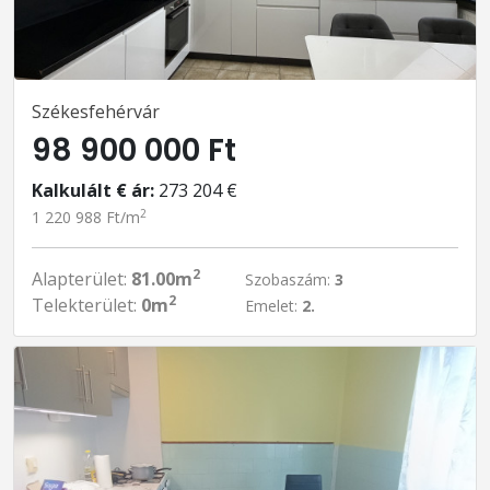
Székesfehérvár
98 900 000 Ft
Kalkulált € ár:
273 204 €
2
1 220 988 Ft/m
2
Alapterület:
81.00m
Szobaszám:
3
2
Telekterület:
0m
Emelet:
2.