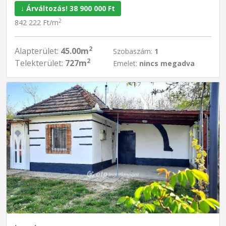
↓ Árváltozás! 38 900 000 Ft
2
842 222 Ft/m
2
Alapterület:
45.00m
Szobaszám:
1
2
Telekterület:
727m
Emelet:
nincs megadva