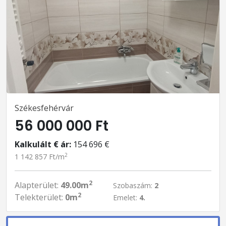
Székesfehérvár
56 000 000 Ft
Kalkulált € ár:
154 696 €
2
1 142 857 Ft/m
2
Alapterület:
49.00m
Szobaszám:
2
2
Telekterület:
0m
Emelet:
4.