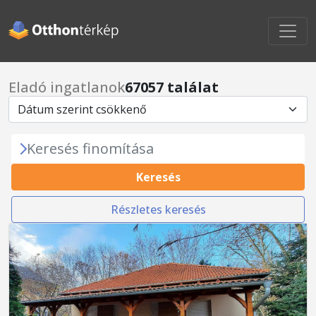
Eladó ingatlanok
67057 találat
Keresés finomítása
Keresés
Részletes keresés