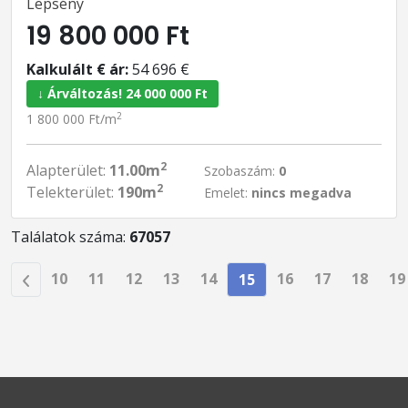
Lepsény
19 800 000 Ft
Kalkulált € ár:
54 696 €
↓ Árváltozás! 24 000 000 Ft
2
1 800 000 Ft/m
2
Alapterület:
11.00m
Szobaszám:
0
2
Telekterület:
190m
Emelet:
nincs megadva
Találatok száma:
67057
10
11
12
13
14
16
17
18
19
15