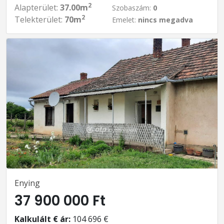
2
Alapterület:
37.00m
Szobaszám:
0
2
Telekterület:
70m
Emelet:
nincs megadva
Enying
37 900 000 Ft
Kalkulált € ár:
104 696 €