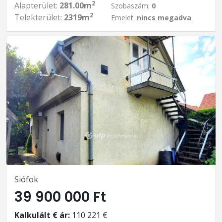
2
Alapterület:
281.00m
Szobaszám:
0
2
Telekterület:
2319m
Emelet:
nincs megadva
Siófok
39 900 000 Ft
Kalkulált € ár:
110 221 €