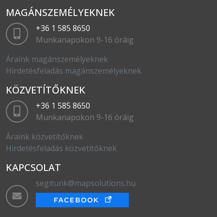
MAGÁNSZEMÉLYEKNEK
+36 1 585 8650
Munkanapokon 9-16 óráig
Áraink magánszemélyeknek
Hirdetésfeladás magánszemélyeknek
KÖZVETÍTŐKNEK
+36 1 585 8650
Munkanapokon 9-16 óráig
Áraink közvetítőknek
Hirdetésfeladás közvetítőknek
KAPCSOLAT
segitunk@mapsolutions.hu