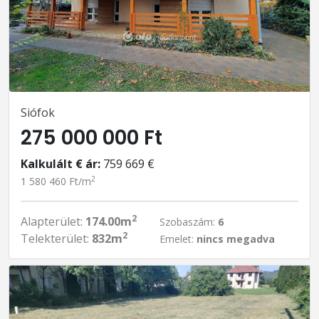
Siófok
275 000 000 Ft
Kalkulált € ár:
759 669 €
2
1 580 460 Ft/m
2
Alapterület:
174.00m
Szobaszám:
6
2
Telekterület:
832m
Emelet:
nincs megadva