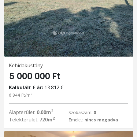
Kehidakustány
5 000 000 Ft
Kalkulált € ár:
13 812 €
2
6 944 Ft/m
2
Alapterület:
0.00m
Szobaszám:
0
2
Telekterület:
720m
Emelet:
nincs megadva