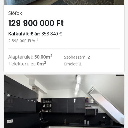
Siófok
129 900 000 Ft
Kalkulált € ár:
358 840 €
2
2 598 000 Ft/m
2
Alapterület:
50.00m
Szobaszám:
2
2
Telekterület:
0m
Emelet:
2.