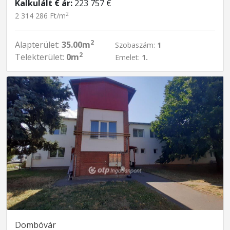
Kalkulált € ár:
223 757 €
2
2 314 286 Ft/m
2
Alapterület:
35.00m
Szobaszám:
1
2
Telekterület:
0m
Emelet:
1.
Dombóvár