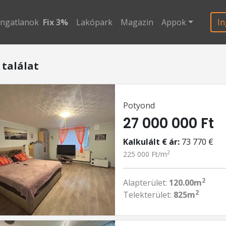
ingatlanok
Fix 3%
Lakópark
Magazin
Appok
In
 találat
Potyond
27 000 000 Ft
Kalkulált € ár:
73 770 €
2
225 000 Ft/m
2
Alapterület:
120.00m
2
Telekterület:
825m