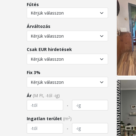
Fűtés
Árváltozás
Csak EUR hirdetések
Fix 3%
Ár
(M Ft, -tól -ig)
-
2
Ingatlan terület
(m
)
-