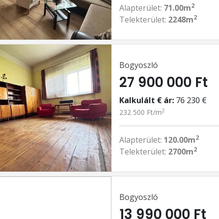
2
Alapterület:
71.00m
2
Telekterület:
2248m
Bogyoszló
27 900 000 Ft
Kalkulált € ár:
76 230 €
2
232 500 Ft/m
2
Alapterület:
120.00m
2
Telekterület:
2700m
Bogyoszló
13 990 000 Ft