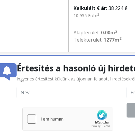
Kalkulált € ár:
38 224 €
2
10 955 Ft/m
2
Alapterület:
0.00m
2
Telekterület:
1277m
Értesítés a hasonló új hirdet
Ingyenes értesítést küldünk az újonnan feladott hirdetésekrő