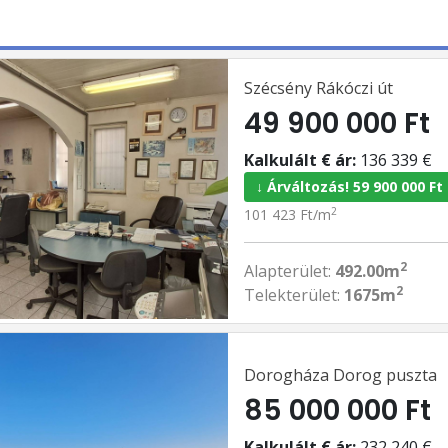
Szécsény Rákóczi út
49 900 000 Ft
Kalkulált € ár:
136 339 €
↓ Árváltozás! 59 900 000 Ft
2
101 423 Ft/m
2
Alapterület:
492.00m
2
Telekterület:
1675m
Dorogháza Dorog puszta
85 000 000 Ft
Kalkulált € ár:
232 240 €