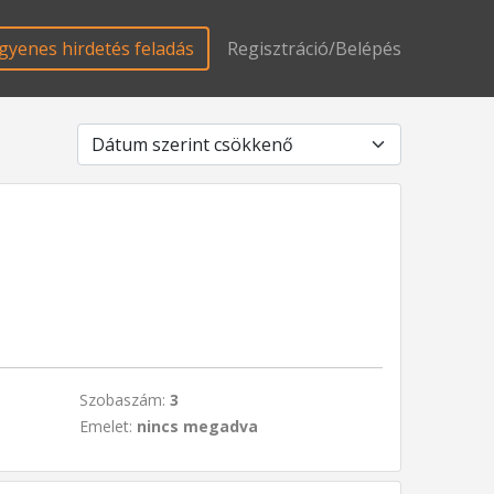
gyenes hirdetés feladás
Regisztráció/Belépés
Szobaszám:
3
Emelet:
nincs megadva