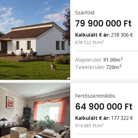
Szárföld
79 900 000 Ft
Kalkulált € ár:
218 306 €
2
878 022 Ft/m
2
Alapterület:
91.00m
2
Telekterület:
720m
Fertőszentmiklós
64 900 000 Ft
Kalkulált € ár:
177 322 €
2
914 085 Ft/m