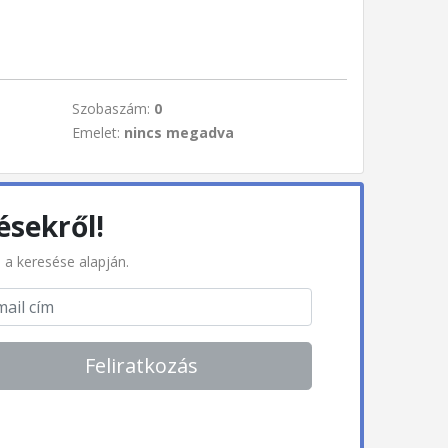
Szobaszám:
0
Emelet:
nincs megadva
ésekről!
l a keresése alapján.
Feliratkozás