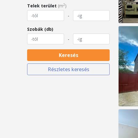
2
Telek terület
(m
)
-
Szobák (db)
-
Keresés
Részletes keresés