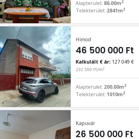
2
Alapterület:
86.00m
2
Telekterület:
2841m
Himod
46 500 000 Ft
Kalkulált € ár:
127 049 €
2
232 500 Ft/m
2
Alapterület:
200.00m
2
Telekterület:
1010m
Kapuvár
26 500 000 Ft