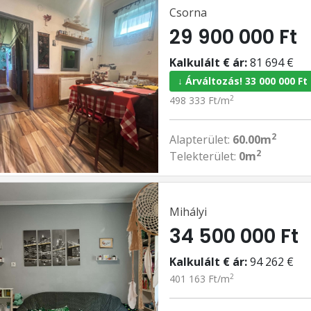
Csorna
29 900 000 Ft
Kalkulált € ár:
81 694 €
↓ Árváltozás! 33 000 000 Ft
2
498 333 Ft/m
2
Alapterület:
60.00m
2
Telekterület:
0m
Mihályi
34 500 000 Ft
Kalkulált € ár:
94 262 €
2
401 163 Ft/m