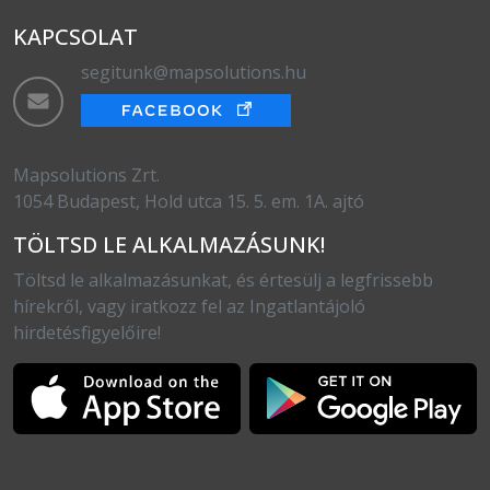
KAPCSOLAT
segitunk@mapsolutions.hu
Mapsolutions Zrt.
1054 Budapest, Hold utca 15. 5. em. 1A. ajtó
TÖLTSD LE ALKALMAZÁSUNK!
Töltsd le alkalmazásunkat, és értesülj a legfrissebb
hírekről, vagy iratkozz fel az Ingatlantájoló
hirdetésfigyelőire!