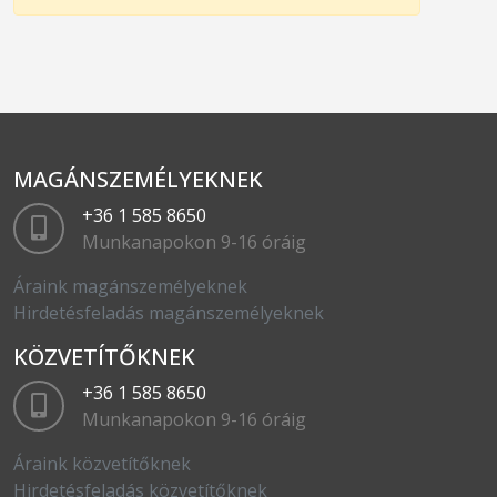
MAGÁNSZEMÉLYEKNEK
+36 1 585 8650
Munkanapokon 9-16 óráig
Áraink magánszemélyeknek
Hirdetésfeladás magánszemélyeknek
KÖZVETÍTŐKNEK
+36 1 585 8650
Munkanapokon 9-16 óráig
Áraink közvetítőknek
Hirdetésfeladás közvetítőknek