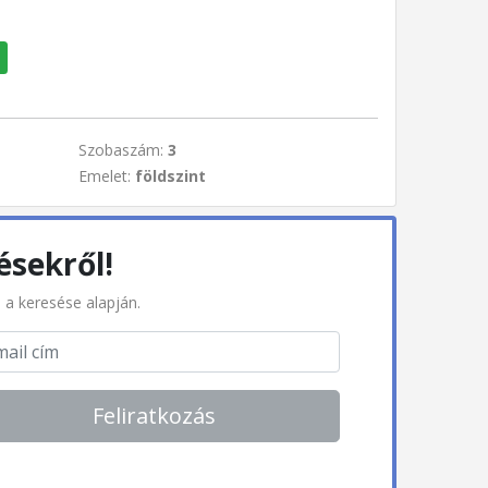
Szobaszám:
3
Emelet:
földszint
ésekről!
l a keresése alapján.
Feliratkozás