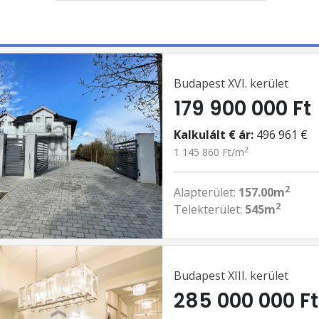
Budapest XVI. kerület
179 900 000 Ft
Kalkulált € ár:
496 961 €
2
1 145 860 Ft/m
2
Alapterület:
157.00m
2
Telekterület:
545m
Budapest XIII. kerület
285 000 000 Ft