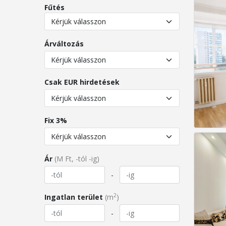
Fűtés
Árváltozás
Csak EUR hirdetések
Fix 3%
Ár
(M Ft, -tól -ig)
-
2
Ingatlan terület
(m
)
-