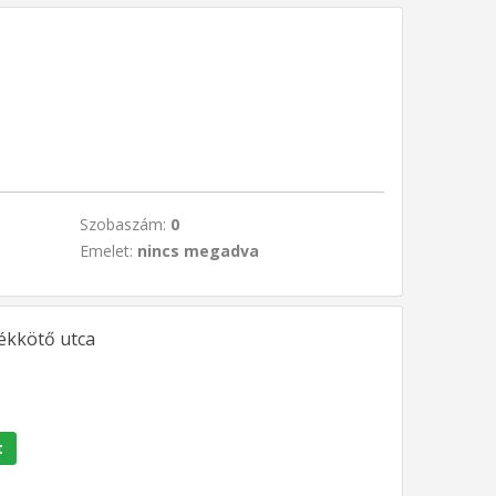
Szobaszám:
0
Emelet:
nincs megadva
rékkötő utca
t