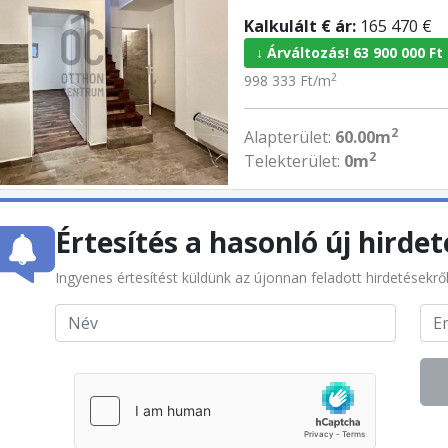
Kalkulált € ár:
165 470 €
↓ Árváltozás! 63 900 000 Ft
2
998 333 Ft/m
2
Alapterület:
60.00m
2
Telekterület:
0m
Értesítés a hasonló új hirdet
Ingyenes értesítést küldünk az újonnan feladott hirdetésekrő