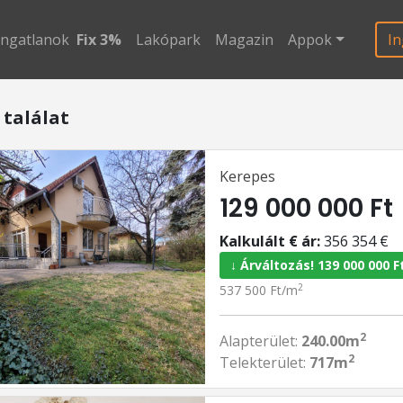
ingatlanok
Fix 3%
Lakópark
Magazin
Appok
In
 találat
Kerepes
129 000 000 Ft
Kalkulált € ár:
356 354 €
↓ Árváltozás! 139 000 000 F
2
537 500 Ft/m
2
Alapterület:
240.00m
2
Telekterület:
717m