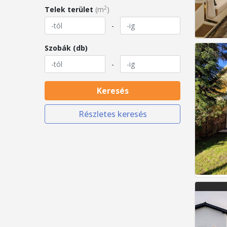
2
Telek terület
(m
)
-
Szobák (db)
-
Keresés
Részletes keresés