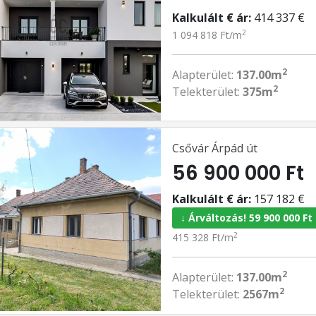
Kalkulált € ár:
414 337 €
2
1 094 818 Ft/m
2
Alapterület:
137.00m
2
Telekterület:
375m
Csővár Árpád út
56 900 000 Ft
Kalkulált € ár:
157 182 €
↓ Árváltozás! 59 900 000 Ft
2
415 328 Ft/m
2
Alapterület:
137.00m
2
Telekterület:
2567m