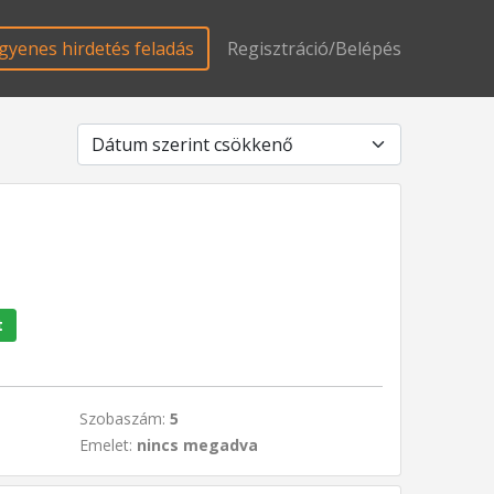
gyenes hirdetés feladás
Regisztráció/Belépés
t
Szobaszám:
5
Emelet:
nincs megadva