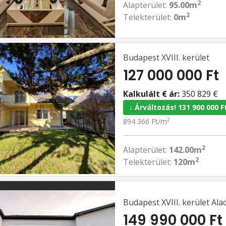
2
Alapterület:
95.00m
2
Telekterület:
0m
Budapest XVIII. kerület
127 000 000 Ft
Kalkulált € ár:
350 829 €
↓ Árváltozás! 131 900 000 F
2
894 366 Ft/m
2
Alapterület:
142.00m
2
Telekterület:
120m
Budapest XVIII. kerület Ala
149 990 000 Ft