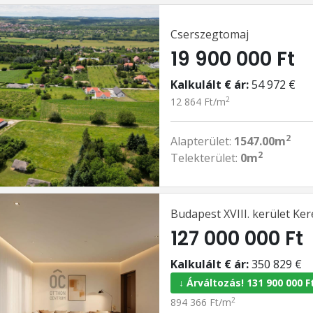
Cserszegtomaj
19 900 000 Ft
Kalkulált € ár:
54 972 €
2
12 864 Ft/m
2
Alapterület:
1547.00m
2
Telekterület:
0m
Budapest XVIII. kerület Ke
127 000 000 Ft
Kalkulált € ár:
350 829 €
↓ Árváltozás! 131 900 000 F
2
894 366 Ft/m