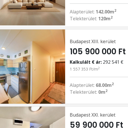
2
Alapterület:
142.00m
2
Telekterület:
120m
Budapest XIII. kerület
105 900 000 Ft
Kalkulált € ár:
292 541 €
2
1 557 353 Ft/m
2
Alapterület:
68.00m
2
Telekterület:
0m
Budapest XXI. kerület
59 900 000 Ft