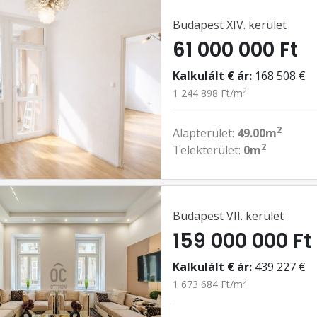
Budapest XIV. kerület
61 000 000 Ft
Kalkulált € ár:
168 508 €
2
1 244 898 Ft/m
2
Alapterület:
49.00m
2
Telekterület:
0m
Budapest VII. kerület
159 000 000 Ft
Kalkulált € ár:
439 227 €
2
1 673 684 Ft/m