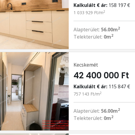
Kalkulált € ár:
158 197 €
2
1 033 929 Ft/m
2
Alapterület:
56.00m
2
Telekterület:
0m
Kecskemét
42 400 000 Ft
Kalkulált € ár:
115 847 €
2
757 143 Ft/m
2
Alapterület:
56.00m
2
Telekterület:
0m