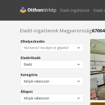
Eladó ingatlanok
Kiadó 
Eladó ingatlanok Magyarország
67004
Elhelyezkedés
Eladó/Kiadó
Kategória
Állapot