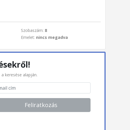
Szobaszám:
8
Emelet:
nincs megadva
ésekről!
l a keresése alapján.
Feliratkozás