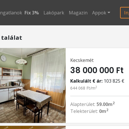
ingatlanok
Fix 3%
Lakópark
Magazin
Appok
In
 találat
Kecskemét
38 000 000 Ft
Kalkulált € ár:
103 825 €
2
644 068 Ft/m
2
Alapterület:
59.00m
2
Telekterület:
0m