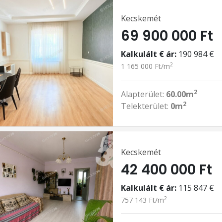
Kecskemét
69 900 000 Ft
Kalkulált € ár:
190 984 €
2
1 165 000 Ft/m
2
Alapterület:
60.00m
2
Telekterület:
0m
Kecskemét
42 400 000 Ft
Kalkulált € ár:
115 847 €
2
757 143 Ft/m