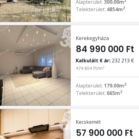
2
Alapterület:
300.00m
2
Telekterület:
4854m
Kerekegyháza
84 990 000 Ft
Kalkulált € ár:
232 213 €
2
474 804 Ft/m
2
Alapterület:
179.00m
2
Telekterület:
665m
Kecskemét
57 900 000 Ft