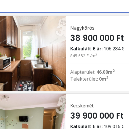
Nagykőrös
38 900 000 Ft
Kalkulált € ár:
106 284 €
2
845 652 Ft/m
2
Alapterület:
46.00m
2
Telekterület:
0m
Kecskemét
39 900 000 Ft
Kalkulált € ár:
109 016 €