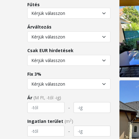
Fűtés
Árváltozás
Csak EUR hirdetések
Fix 3%
Ár
(M Ft, -tól -ig)
-
2
Ingatlan terület
(m
)
-