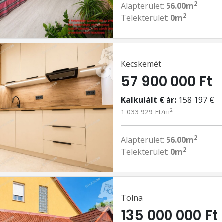
2
Alapterület:
56.00m
2
Telekterület:
0m
Kecskemét
57 900 000 Ft
Kalkulált € ár:
158 197 €
2
1 033 929 Ft/m
2
Alapterület:
56.00m
2
Telekterület:
0m
Tolna
135 000 000 Ft