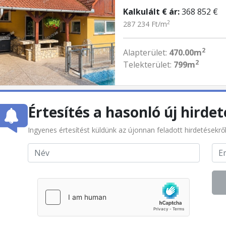
Kalkulált € ár:
368 852 €
2
287 234 Ft/m
2
Alapterület:
470.00m
2
Telekterület:
799m
Értesítés a hasonló új hirdet
Ingyenes értesítést küldünk az újonnan feladott hirdetésekrő