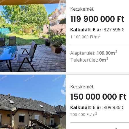
Kecskemét
119 900 000 Ft
Kalkulált € ár:
327 596 €
2
1 100 000 Ft/m
2
Alapterület:
109.00m
2
Telekterület:
0m
Kecskemét
150 000 000 Ft
Kalkulált € ár:
409 836 €
2
500 000 Ft/m