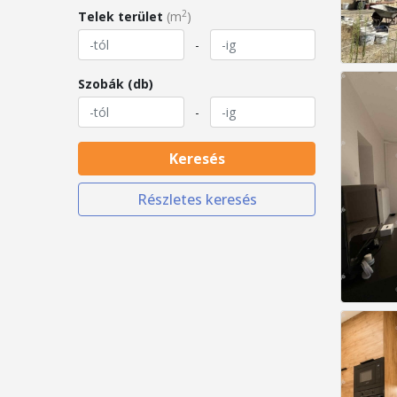
2
Telek terület
(m
)
-
Szobák (db)
-
Keresés
Részletes keresés