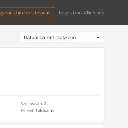
gyenes hirdetés feladás
Regisztráció/Belépés
Szobaszám:
2
Emelet:
földszint