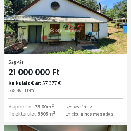
Ságvár
21 000 000 Ft
Kalkulált € ár:
57 377 €
2
538 462 Ft/m
2
Alapterület:
39.00m
Szobaszám:
2
2
Telekterület:
5503m
Emelet:
nincs megadva