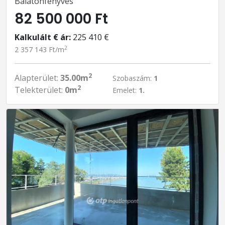
Balatonfenyves
82 500 000 Ft
Kalkulált € ár:
225 410 €
2
2 357 143 Ft/m
2
Alapterület:
35.00m
Szobaszám:
1
2
Telekterület:
0m
Emelet:
1.