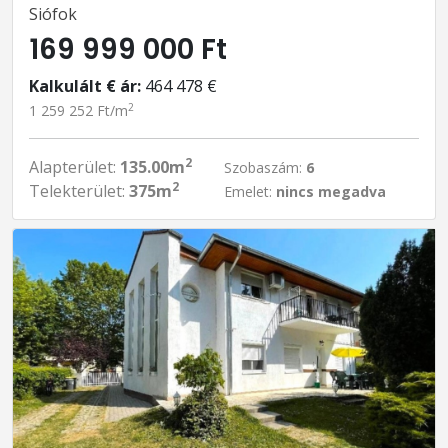
Siófok
169 999 000 Ft
Kalkulált € ár:
464 478 €
2
1 259 252 Ft/m
2
Alapterület:
135.00m
Szobaszám:
6
2
Telekterület:
375m
Emelet:
nincs megadva