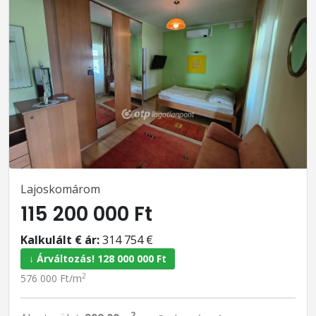
Lajoskomárom
115 200 000 Ft
Kalkulált € ár:
314 754 €
↓ Árváltozás! 128 000 000 Ft
2
576 000 Ft/m
2