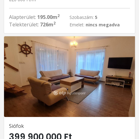
2
Alapterület:
195.00m
Szobaszám:
5
2
Telekterület:
726m
Emelet:
nincs megadva
Siófok
399 900 000 Ft