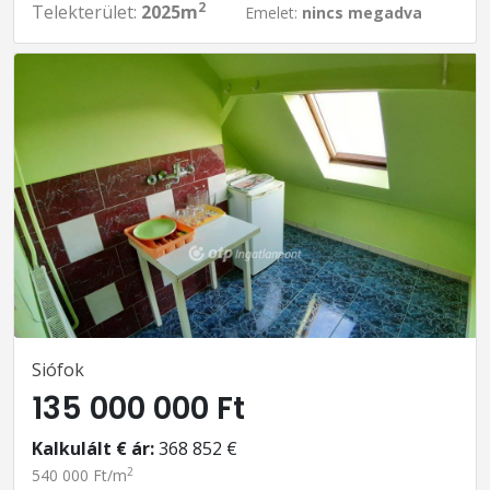
2
Telekterület:
2025m
Emelet:
nincs megadva
Siófok
135 000 000 Ft
Kalkulált € ár:
368 852 €
2
540 000 Ft/m