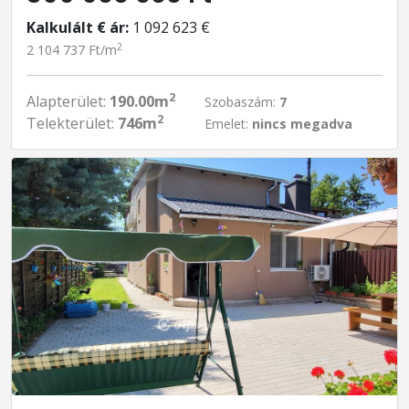
Kalkulált € ár:
1 092 623 €
2
2 104 737 Ft/m
2
Alapterület:
190.00m
Szobaszám:
7
2
Telekterület:
746m
Emelet:
nincs megadva