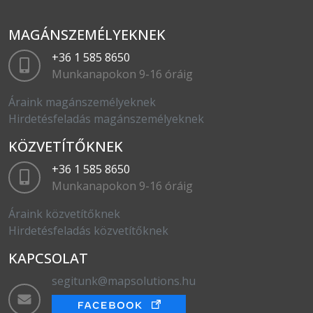
MAGÁNSZEMÉLYEKNEK
+36 1 585 8650
Munkanapokon 9-16 óráig
Áraink magánszemélyeknek
Hirdetésfeladás magánszemélyeknek
KÖZVETÍTŐKNEK
+36 1 585 8650
Munkanapokon 9-16 óráig
Áraink közvetítőknek
Hirdetésfeladás közvetítőknek
KAPCSOLAT
segitunk@mapsolutions.hu