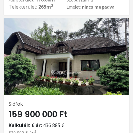
2
Telekterület:
265m
Emelet:
nincs megadva
Siófok
159 900 000 Ft
Kalkulált € ár:
436 885 €
2
820 000 Ft/m