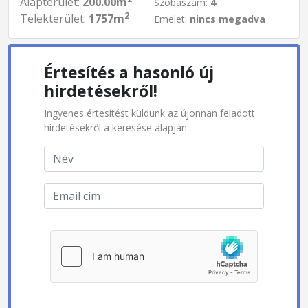
Alapterület:
200.00m
Szobaszám:
4
2
Telekterület:
1757m
Emelet:
nincs megadva
Értesítés a hasonló új
hirdetésekről!
Ingyenes értesítést küldünk az újonnan feladott
hirdetésekről a keresése alapján.