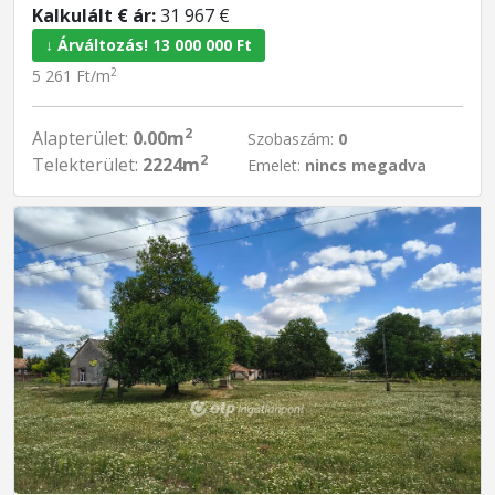
Kalkulált € ár:
31 967 €
↓ Árváltozás! 13 000 000 Ft
2
5 261 Ft/m
2
Alapterület:
0.00m
Szobaszám:
0
2
Telekterület:
2224m
Emelet:
nincs megadva