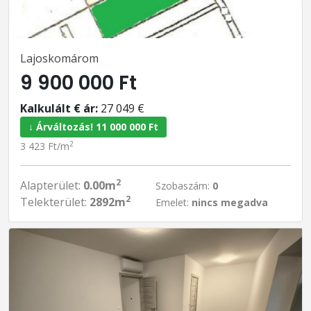
Lajoskomárom
9 900 000 Ft
Kalkulált € ár:
27 049 €
↓ Árváltozás! 11 000 000 Ft
2
3 423 Ft/m
2
Alapterület:
0.00m
Szobaszám:
0
2
Telekterület:
2892m
Emelet:
nincs megadva