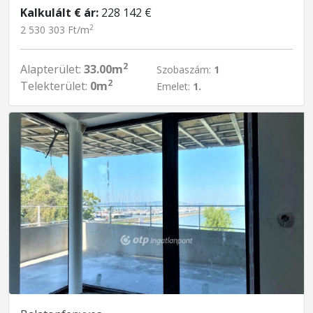
Kalkulált € ár:
228 142 €
2
2 530 303 Ft/m
2
Alapterület:
33.00m
Szobaszám:
1
2
Telekterület:
0m
Emelet:
1.