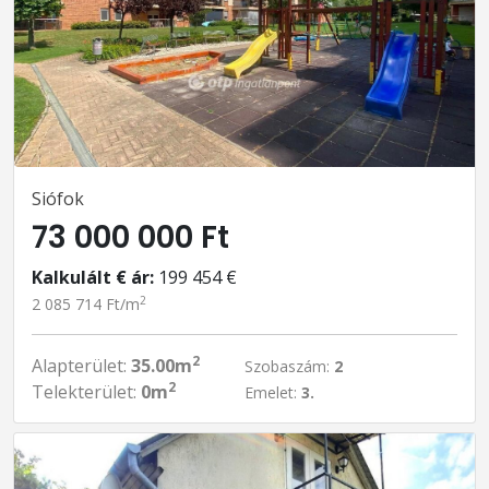
Siófok
73 000 000 Ft
Kalkulált € ár:
199 454 €
2
2 085 714 Ft/m
2
Alapterület:
35.00m
Szobaszám:
2
2
Telekterület:
0m
Emelet:
3.