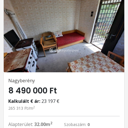
Nagyberény
8 490 000 Ft
Kalkulált € ár:
23 197 €
2
265 313 Ft/m
2
Alapterület:
32.00m
Szobaszám:
0