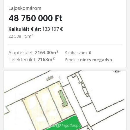
Lajoskomárom
48 750 000 Ft
Kalkulált € ár:
133 197 €
2
22 538 Ft/m
2
Alapterület:
2163.00m
Szobaszám:
0
2
Telekterület:
2163m
Emelet:
nincs megadva