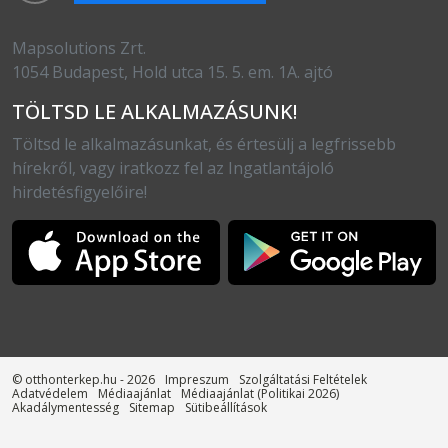
Mapsolutions Zrt.
1054 Budapest, Hold utca 15. 5. em. 1A. ajtó
TÖLTSD LE ALKALMAZÁSUNK!
Töltsd le alkalmazásunkat, és értesülj a legfrissebb
hírekről, vagy iratkozz fel az Ingatlantájoló
hirdetésfigyelőire!
© otthonterkep.hu - 2026
Impreszum
Szolgáltatási Feltételek
Adatvédelem
Médiaajánlat
Médiaajánlat (Politikai 2026)
Akadálymentesség
Sitemap
Sütibeállítások