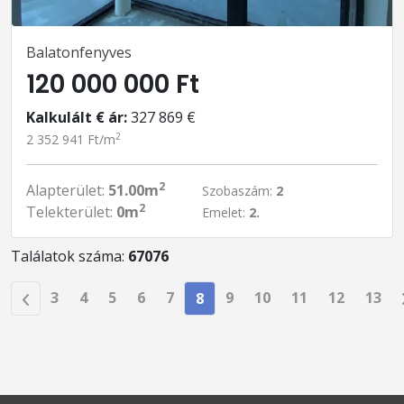
Balatonfenyves
120 000 000 Ft
Kalkulált € ár:
327 869 €
2
2 352 941 Ft/m
2
Alapterület:
51.00m
Szobaszám:
2
2
Telekterület:
0m
Emelet:
2.
Találatok száma:
67076
3
4
5
6
7
9
10
11
12
13
8