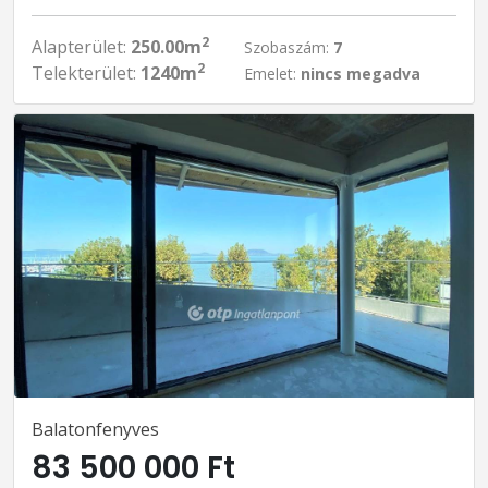
2
Alapterület:
250.00m
Szobaszám:
7
2
Telekterület:
1240m
Emelet:
nincs megadva
Balatonfenyves
83 500 000 Ft