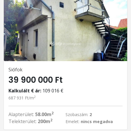
Siófok
39 900 000 Ft
Kalkulált € ár:
109 016 €
2
687 931 Ft/m
2
Alapterület:
58.00m
Szobaszám:
2
2
Telekterület:
200m
Emelet:
nincs megadva