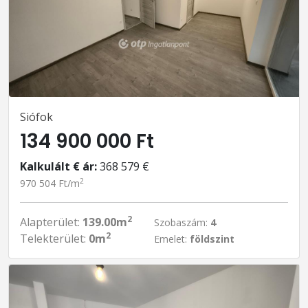
Siófok
134 900 000 Ft
Kalkulált € ár:
368 579 €
2
970 504 Ft/m
2
Alapterület:
139.00m
Szobaszám:
4
2
Telekterület:
0m
Emelet:
földszint