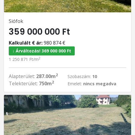
Siófok
359 000 000 Ft
Kalkulált € ár:
980 874 €
↓ Árváltozás! 369 000 000 Ft
2
1 250 871 Ft/m
2
Alapterület:
287.00m
Szobaszám:
10
2
Telekterület:
750m
Emelet:
nincs megadva