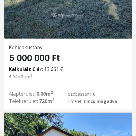
Kehidakustány
5 000 000 Ft
Kalkulált € ár:
13 661 €
2
6 944 Ft/m
2
Alapterület:
0.00m
Szobaszám:
0
2
Telekterület:
720m
Emelet:
nincs megadva