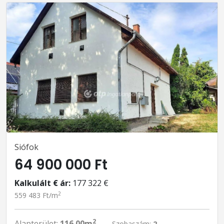
Siófok
64 900 000 Ft
Kalkulált € ár:
177 322 €
2
559 483 Ft/m
2
Alapterület:
116.00m
Szobaszám:
2