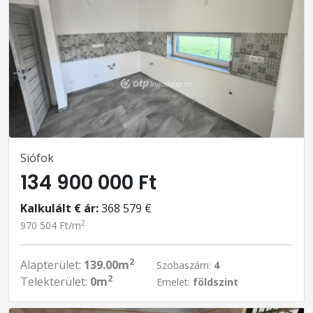
Siófok
134 900 000 Ft
Kalkulált € ár:
368 579 €
2
970 504 Ft/m
2
Alapterület:
139.00m
Szobaszám:
4
2
Telekterület:
0m
Emelet:
földszint