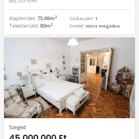
665 333 Ft/m
2
Alapterület:
75.00m
Szobaszám:
1
2
Telekterület:
80m
Emelet:
nincs megadva
Szeged
45 000 000 Ft