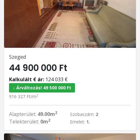
Szeged
44 900 000 Ft
Kalkulált € ár:
124 033 €
↓ Árváltozás! 49 500 000 Ft
2
916 327 Ft/m
2
Alapterület:
49.00m
Szobaszám:
2
2
Telekterület:
0m
Emelet:
1.