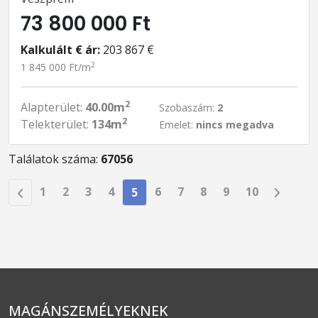
73 800 000 Ft
Kalkulált € ár:
203 867 €
2
1 845 000 Ft/m
2
Alapterület:
40.00m
Szobaszám:
2
2
Telekterület:
134m
Emelet:
nincs megadva
Találatok száma:
67056
1
2
3
4
6
7
8
9
10
5
MAGÁNSZEMÉLYEKNEK