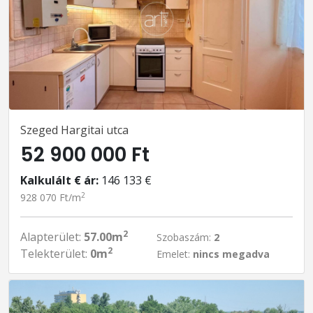
Szeged Hargitai utca
52 900 000 Ft
Kalkulált € ár:
146 133 €
2
928 070 Ft/m
2
Alapterület:
57.00m
Szobaszám:
2
2
Telekterület:
0m
Emelet:
nincs megadva