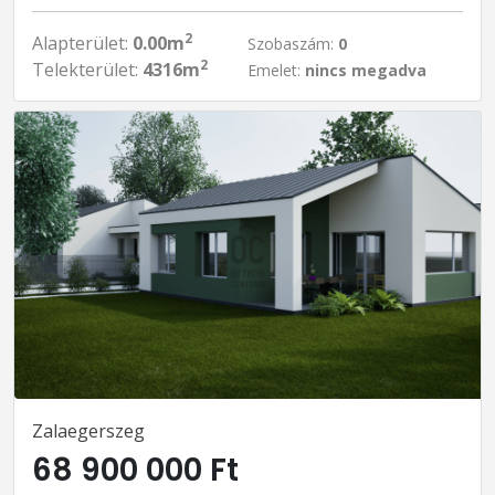
2
Alapterület:
0.00m
Szobaszám:
0
2
Telekterület:
4316m
Emelet:
nincs megadva
Zalaegerszeg
68 900 000 Ft