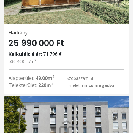
Harkány
25 990 000 Ft
Kalkulált € ár:
71 796 €
2
530 408 Ft/m
2
Alapterület:
49.00m
Szobaszám:
3
2
Telekterület:
220m
Emelet:
nincs megadva