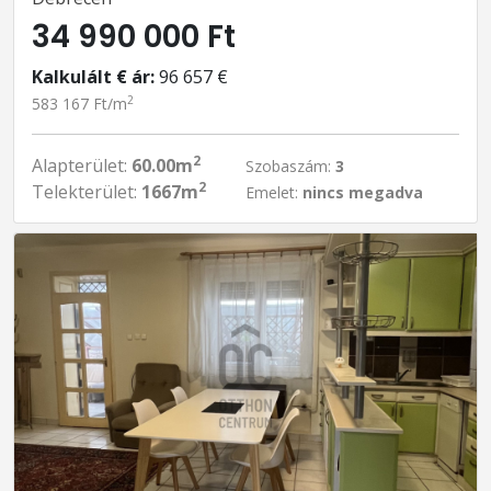
34 990 000 Ft
Kalkulált € ár:
96 657 €
2
583 167 Ft/m
2
Alapterület:
60.00m
Szobaszám:
3
2
Telekterület:
1667m
Emelet:
nincs megadva