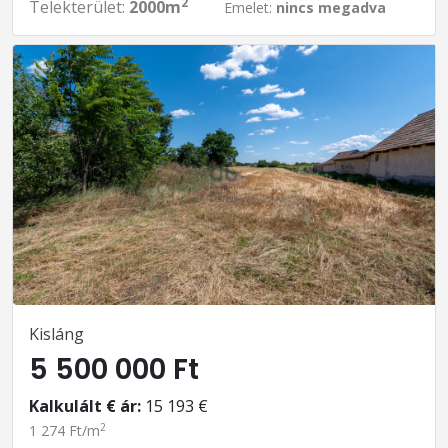
2
Telekterület:
2000m
Emelet:
nincs megadva
Kisláng
5 500 000 Ft
Kalkulált € ár:
15 193 €
2
1 274 Ft/m