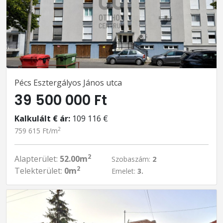
Pécs Esztergályos János utca
39 500 000 Ft
Kalkulált € ár:
109 116 €
2
759 615 Ft/m
2
Alapterület:
52.00m
Szobaszám:
2
2
Telekterület:
0m
Emelet:
3.