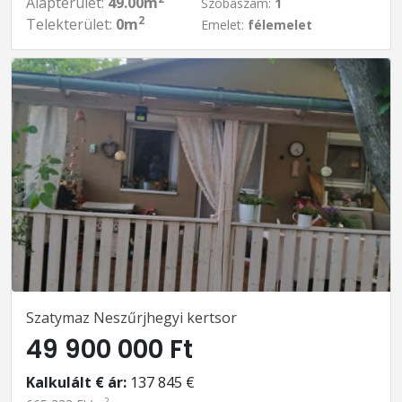
Alapterület:
49.00m
Szobaszám:
1
2
Telekterület:
0m
Emelet:
félemelet
Szatymaz Neszűrjhegyi kertsor
49 900 000 Ft
Kalkulált € ár:
137 845 €
2