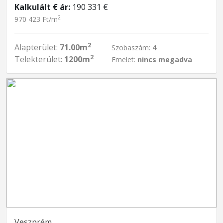
Kalkulált € ár:
190 331 €
2
970 423 Ft/m
2
Alapterület:
71.00m
Szobaszám:
4
2
Telekterület:
1200m
Emelet:
nincs megadva
Veszprém