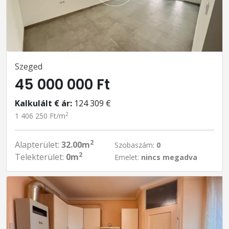
Szeged
45 000 000 Ft
Kalkulált € ár:
124 309 €
2
1 406 250 Ft/m
2
Alapterület:
32.00m
Szobaszám:
0
2
Telekterület:
0m
Emelet:
nincs megadva