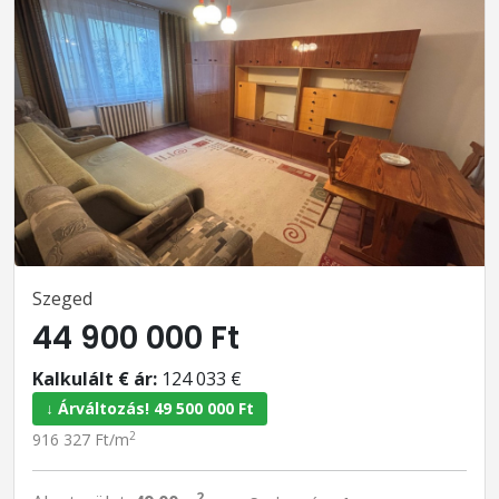
Szeged
44 900 000 Ft
Kalkulált € ár:
124 033 €
↓ Árváltozás! 49 500 000 Ft
2
916 327 Ft/m
2