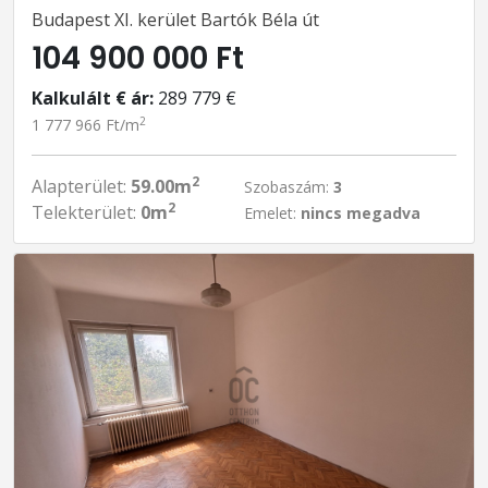
Budapest XI. kerület Bartók Béla út
104 900 000 Ft
Kalkulált € ár:
289 779 €
2
1 777 966 Ft/m
2
Alapterület:
59.00m
Szobaszám:
3
2
Telekterület:
0m
Emelet:
nincs megadva