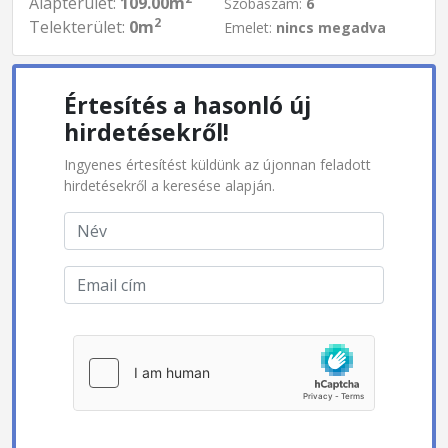
Alapterület:
109.00m
Szobaszám:
6
2
Telekterület:
0m
Emelet:
nincs megadva
Értesítés a hasonló új
hirdetésekről!
Ingyenes értesítést küldünk az újonnan feladott
hirdetésekről a keresése alapján.