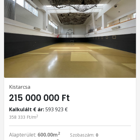
Kistarcsa
215 000 000 Ft
Kalkulált € ár:
593 923 €
2
358 333 Ft/m
2
Alapterület:
600.00m
Szobaszám:
0