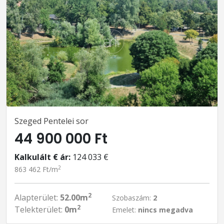
Szeged Pentelei sor
44 900 000 Ft
Kalkulált € ár:
124 033 €
2
863 462 Ft/m
2
Alapterület:
52.00m
Szobaszám:
2
2
Telekterület:
0m
Emelet:
nincs megadva