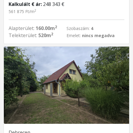
Kalkulált € ár:
248 343 €
2
561 875 Ft/m
2
Alapterület:
160.00m
Szobaszám:
4
2
Telekterület:
520m
Emelet:
nincs megadva
Debrecen