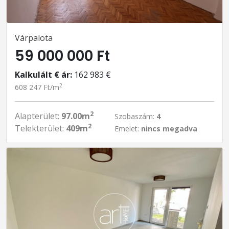
Várpalota
59 000 000 Ft
Kalkulált € ár:
162 983 €
2
608 247 Ft/m
2
Alapterület:
97.00m
Szobaszám:
4
2
Telekterület:
409m
Emelet:
nincs megadva