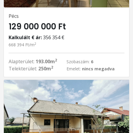
Pécs
129 000 000 Ft
Kalkulált € ár:
356 354 €
2
668 394 Ft/m
2
Alapterület:
193.00m
Szobaszám:
6
2
Telekterület:
250m
Emelet:
nincs megadva