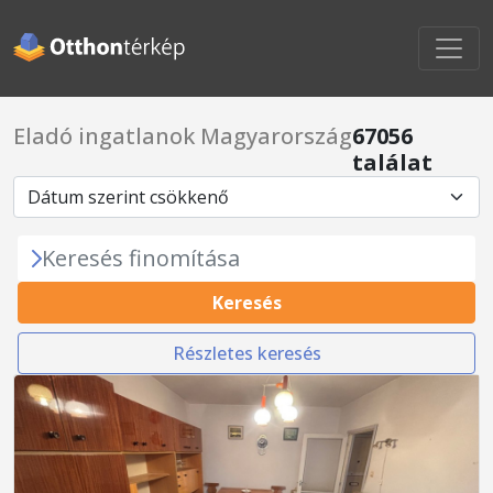
Eladó ingatlanok Magyarország
67056
találat
Keresés finomítása
Keresés
Részletes keresés