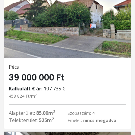
Pécs
39 000 000 Ft
Kalkulált € ár:
107 735 €
2
458 824 Ft/m
2
Alapterület:
85.00m
Szobaszám:
4
2
Telekterület:
525m
Emelet:
nincs megadva