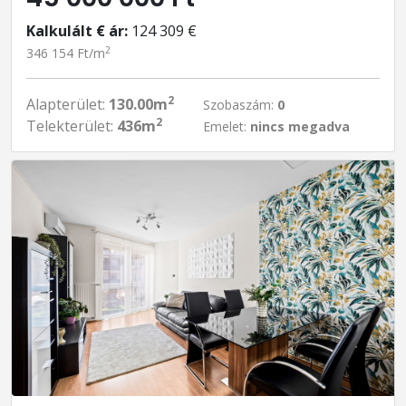
Kalkulált € ár:
124 309 €
2
346 154 Ft/m
2
Alapterület:
130.00m
Szobaszám:
0
2
Telekterület:
436m
Emelet:
nincs megadva