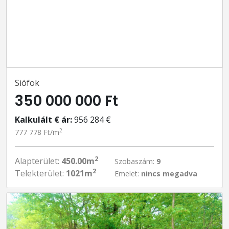
Siófok
350 000 000 Ft
Kalkulált € ár:
956 284 €
2
777 778 Ft/m
2
Alapterület:
450.00m
Szobaszám:
9
2
Telekterület:
1021m
Emelet:
nincs megadva