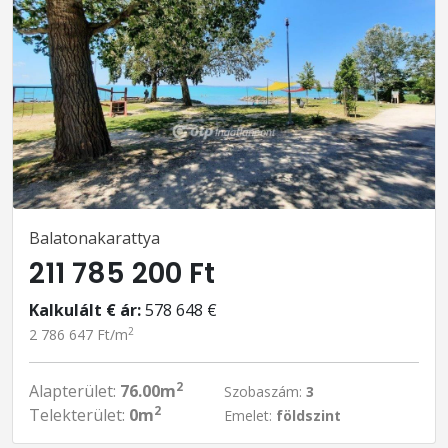
Balatonakarattya
211 785 200 Ft
Kalkulált € ár:
578 648 €
2
2 786 647 Ft/m
2
Alapterület:
76.00m
Szobaszám:
3
2
Telekterület:
0m
Emelet:
földszint