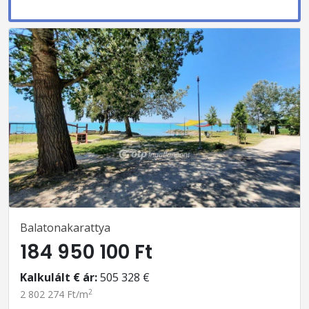
Balatonakarattya
184 950 100 Ft
Kalkulált € ár:
505 328 €
2
2 802 274 Ft/m