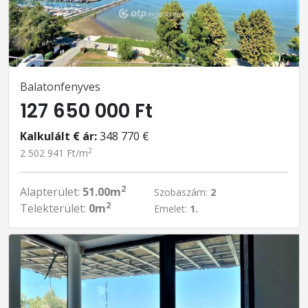
Balatonfenyves
127 650 000 Ft
Kalkulált € ár:
348 770 €
2
2 502 941 Ft/m
2
Alapterület:
51.00m
Szobaszám:
2
2
Telekterület:
0m
Emelet:
1.