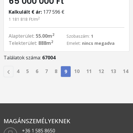
65 000 000 Ft
Kalkulált € ár:
177 596 €
2
1 181 818 Ft/m
2
Alapterület:
55.00m
Szobaszám:
1
2
Telekterület:
888m
Emelet:
nincs megadva
Találatok száma:
67004
4
5
6
7
8
10
11
12
13
14
9
MAGÁNSZEMÉLYEKNEK
+36 1 585 8650