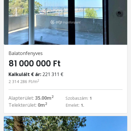
Balatonfenyves
81 000 000 Ft
Kalkulált € ár:
221 311 €
2
2 314 286 Ft/m
2
Alapterület:
35.00m
Szobaszám:
1
2
Telekterület:
0m
Emelet:
1.