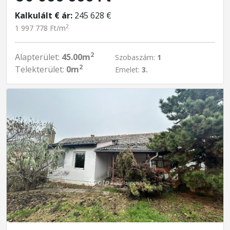
Kalkulált € ár:
245 628 €
2
1 997 778 Ft/m
2
Alapterület:
45.00m
Szobaszám:
1
2
Telekterület:
0m
Emelet:
3.