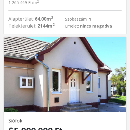
2
1 265 469 Ft/m
2
Alapterület:
64.00m
Szobaszám:
1
2
Telekterület:
2144m
Emelet:
nincs megadva
Siófok