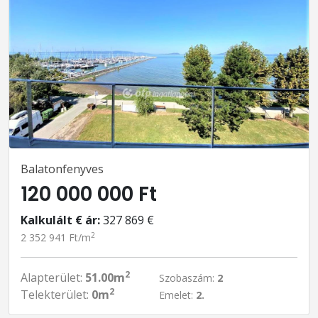
Balatonfenyves
120 000 000 Ft
Kalkulált € ár:
327 869 €
2
2 352 941 Ft/m
2
Alapterület:
51.00m
Szobaszám:
2
2
Telekterület:
0m
Emelet:
2.