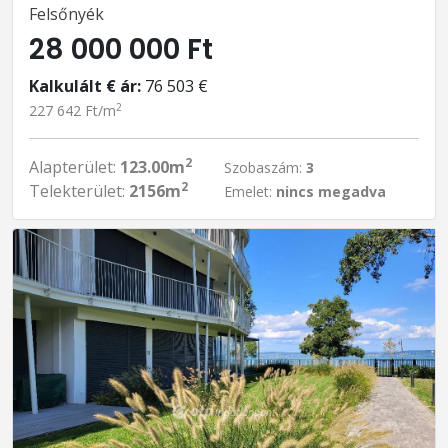
Felsőnyék
28 000 000 Ft
Kalkulált € ár:
76 503 €
2
227 642 Ft/m
2
Alapterület:
123.00m
Szobaszám:
3
2
Telekterület:
2156m
Emelet:
nincs megadva