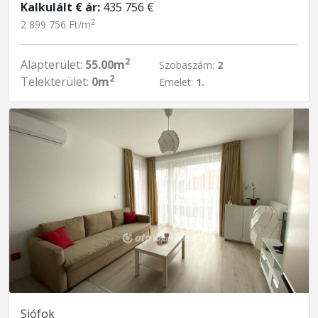
Kalkulált € ár:
435 756 €
2
2 899 756 Ft/m
2
Alapterület:
55.00m
Szobaszám:
2
2
Telekterület:
0m
Emelet:
1.
Siófok