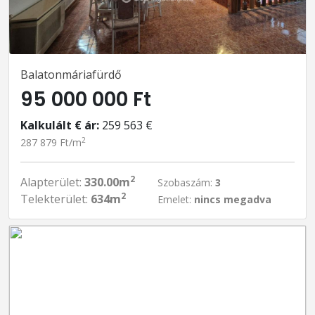
Balatonmáriafürdő
95 000 000 Ft
Kalkulált € ár:
259 563 €
2
287 879 Ft/m
2
Alapterület:
330.00m
Szobaszám:
3
2
Telekterület:
634m
Emelet:
nincs megadva