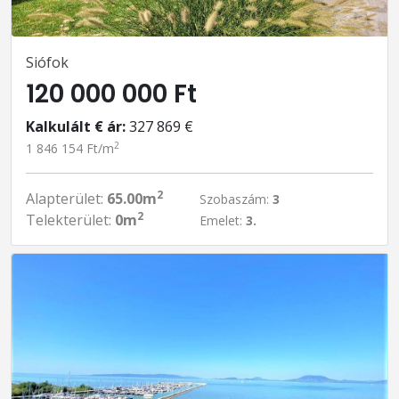
Siófok
120 000 000 Ft
Kalkulált € ár:
327 869 €
2
1 846 154 Ft/m
2
Alapterület:
65.00m
Szobaszám:
3
2
Telekterület:
0m
Emelet:
3.