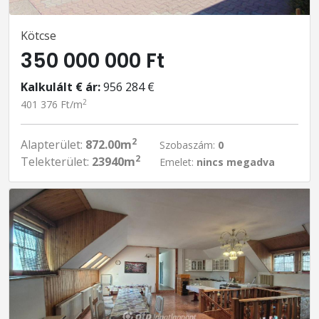
Kötcse
350 000 000 Ft
Kalkulált € ár:
956 284 €
2
401 376 Ft/m
2
Alapterület:
872.00m
Szobaszám:
0
2
Telekterület:
23940m
Emelet:
nincs megadva