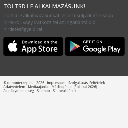
TÖLTSD LE ALKALMAZÁSUNK!
Töltsd le alkalmazásunkat, és értesülj a legfrissebb
hírekről, vagy iratkozz fel az Ingatlantájoló
hirdetésfigyelőire!
© otthonterkep.hu - 2026
Impreszum
Szolgáltatási Feltételek
Adatvédelem
Médiaajánlat
Médiaajánlat (Politikai 2026)
Akadálymentesség
Sitemap
Sütibeállítások