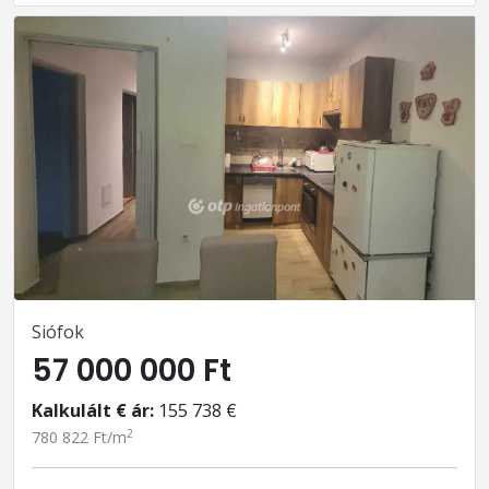
Siófok
57 000 000 Ft
Kalkulált € ár:
155 738 €
2
780 822 Ft/m