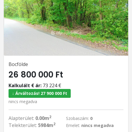
Bocfölde
26 800 000 Ft
Kalkulált € ár:
73 224 €
↓ Árváltozás! 27 900 000 Ft
nincs megadva
2
Alapterület:
0.00m
Szobaszám:
0
2
Telekterület:
5984m
Emelet:
nincs megadva