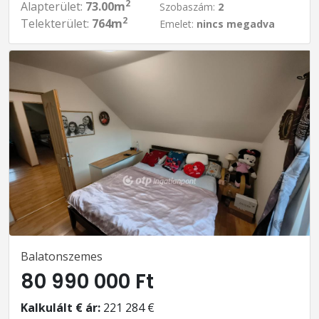
2
Alapterület:
73.00m
Szobaszám:
2
2
Telekterület:
764m
Emelet:
nincs megadva
Balatonszemes
80 990 000 Ft
Kalkulált € ár:
221 284 €