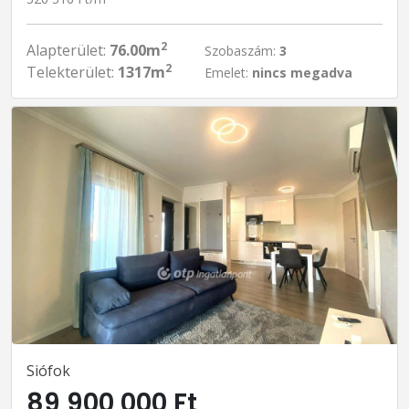
2
Alapterület:
76.00m
Szobaszám:
3
2
Telekterület:
1317m
Emelet:
nincs megadva
Siófok
89 900 000 Ft