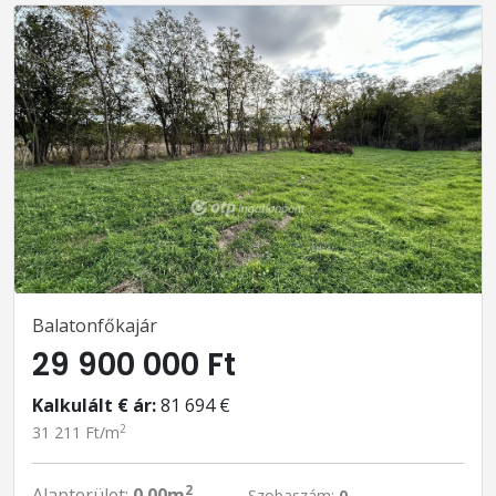
Balatonfőkajár
29 900 000 Ft
Kalkulált € ár:
81 694 €
2
31 211 Ft/m
2
Alapterület:
0.00m
Szobaszám:
0