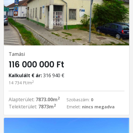
Tamási
116 000 000 Ft
Kalkulált € ár:
316 940 €
2
14 734 Ft/m
2
Alapterület:
7873.00m
Szobaszám:
0
2
Telekterület:
7873m
Emelet:
nincs megadva