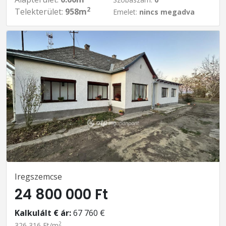
2
Telekterület:
958m
Emelet:
nincs megadva
Iregszemcse
24 800 000 Ft
Kalkulált € ár:
67 760 €
2
326 316 Ft/m