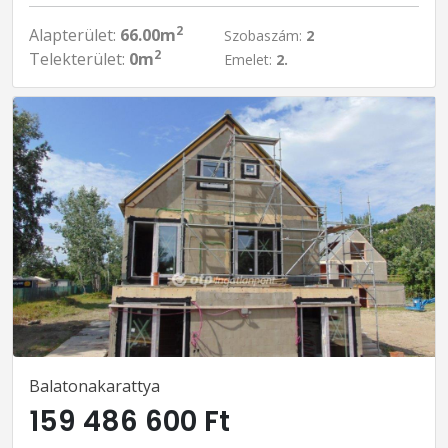
2
Alapterület:
66.00m
Szobaszám:
2
2
Telekterület:
0m
Emelet:
2.
Balatonakarattya
159 486 600 Ft