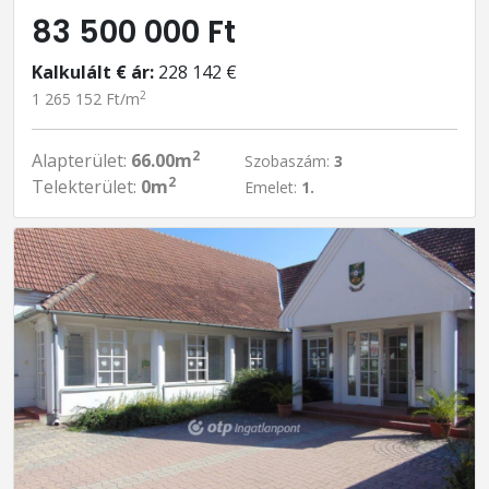
83 500 000 Ft
Kalkulált € ár:
228 142 €
2
1 265 152 Ft/m
2
Alapterület:
66.00m
Szobaszám:
3
2
Telekterület:
0m
Emelet:
1.