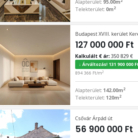
2
Alapterület:
95.00m
2
Telekterület:
0m
Budapest XVIII. kerület Ke
127 000 000 Ft
Kalkulált € ár:
350 829 €
↓ Árváltozás! 131 900 000 F
2
894 366 Ft/m
2
Alapterület:
142.00m
2
Telekterület:
120m
Csővár Árpád út
56 900 000 Ft