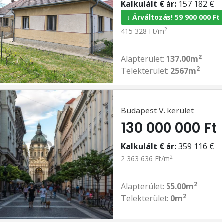
Kalkulált € ár:
157 182 €
↓ Árváltozás! 59 900 000 Ft
2
415 328 Ft/m
2
Alapterület:
137.00m
2
Telekterület:
2567m
Budapest V. kerület
130 000 000 Ft
Kalkulált € ár:
359 116 €
2
2 363 636 Ft/m
2
Alapterület:
55.00m
2
Telekterület:
0m