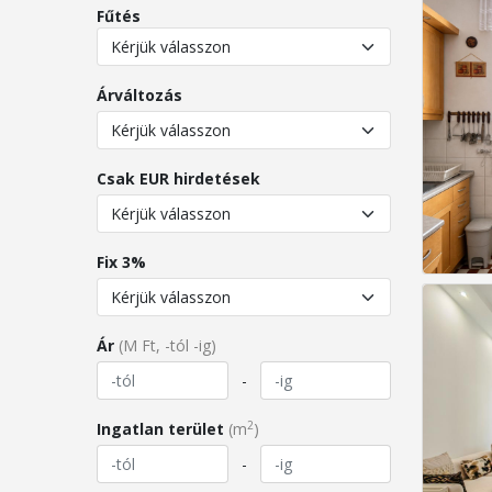
Fűtés
Árváltozás
Csak EUR hirdetések
Fix 3%
Ár
(M Ft, -tól -ig)
-
2
Ingatlan terület
(m
)
-