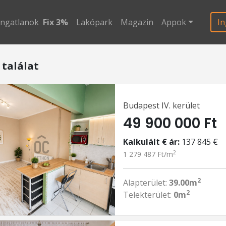
ingatlanok
Fix 3%
Lakópark
Magazin
Appok
In
 találat
Budapest IV. kerület
49 900 000 Ft
Kalkulált € ár:
137 845 €
2
1 279 487 Ft/m
2
Alapterület:
39.00m
2
Telekterület:
0m