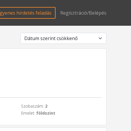
gyenes hirdetés feladás
Regisztráció/Belépés
Szobaszám:
2
Emelet:
földszint