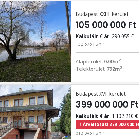
Budapest XXIII. kerület
105 000 000 Ft
Kalkulált € ár:
290 055 €
2
132 576 Ft/m
2
Alapterület:
0.00m
2
Telekterület:
792m
Budapest XVI. kerület
399 000 000 Ft
Kalkulált € ár:
1 102 210 €
↑ Árváltozás! 379 000 000 F
2
613 846 Ft/m