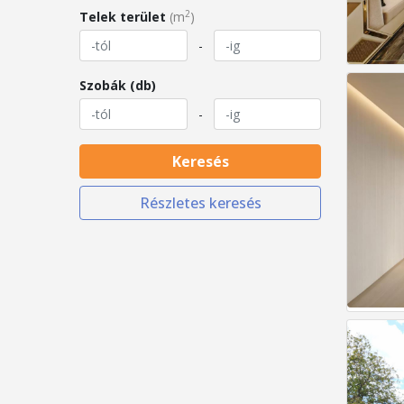
2
Telek terület
(m
)
-
Szobák (db)
-
Keresés
Részletes keresés