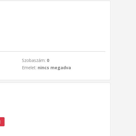
Szobaszám:
0
Emelet:
nincs megadva
t