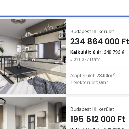
Budapest III. kerület
234 864 000 F
Kalkulált € ár:
648 796 €
2
3 011 077 Ft/m
2
Alapterület:
78.00m
2
Telekterület:
0m
Budapest III. kerület
195 512 000 Ft