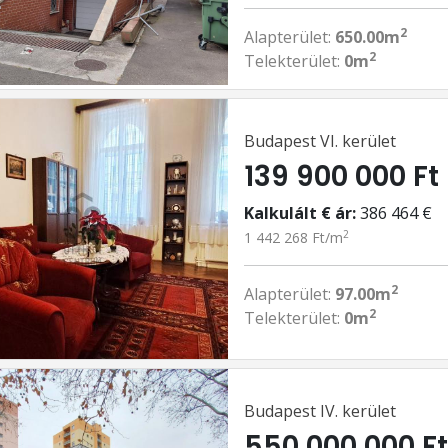
2
Alapterület:
650.00m
2
Telekterület:
0m
Budapest VI. kerület
139 900 000 Ft
Kalkulált € ár:
386 464 €
2
1 442 268 Ft/m
2
Alapterület:
97.00m
2
Telekterület:
0m
Budapest IV. kerület
550 000 000 F