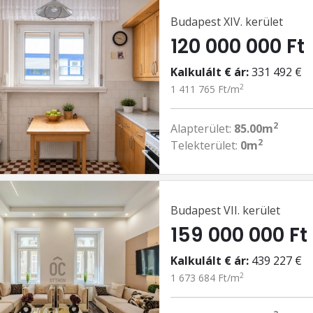
Budapest XIV. kerület
120 000 000 Ft
Kalkulált € ár:
331 492 €
2
1 411 765 Ft/m
2
Alapterület:
85.00m
2
Telekterület:
0m
Budapest VII. kerület
159 000 000 Ft
Kalkulált € ár:
439 227 €
2
1 673 684 Ft/m