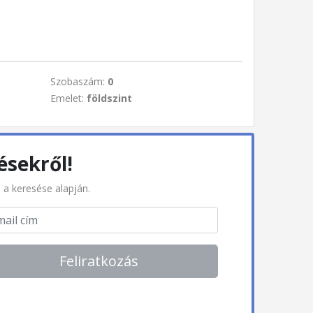
Szobaszám:
0
Emelet:
földszint
ésekről!
l a keresése alapján.
Feliratkozás