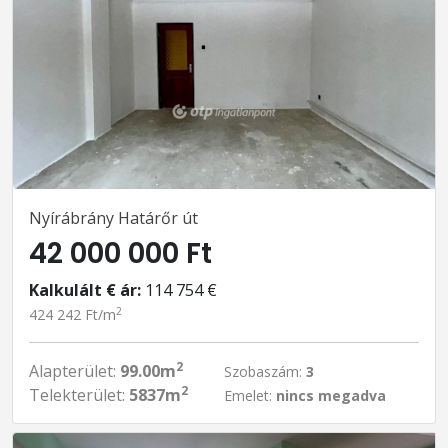
Nyírábrány Határőr út
42 000 000 Ft
Kalkulált € ár:
114 754 €
2
424 242 Ft/m
2
Alapterület:
99.00m
Szobaszám:
3
2
Telekterület:
5837m
Emelet:
nincs megadva