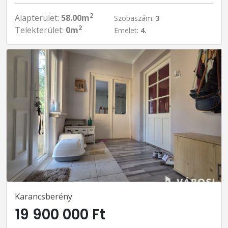
2
Alapterület:
58.00m
Szobaszám:
3
2
Telekterület:
0m
Emelet:
4.
Karancsberény
19 900 000 Ft