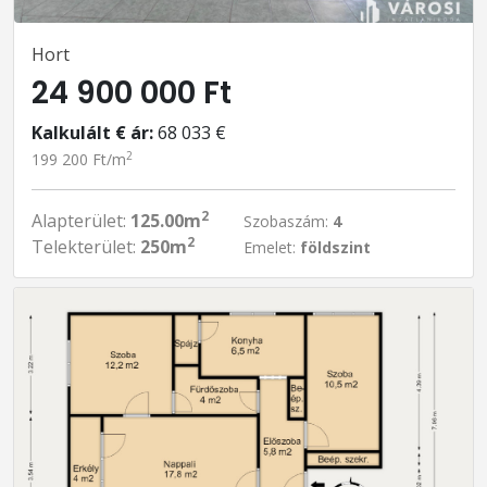
Hort
24 900 000 Ft
Kalkulált € ár:
68 033 €
2
199 200 Ft/m
2
Alapterület:
125.00m
Szobaszám:
4
2
Telekterület:
250m
Emelet:
földszint