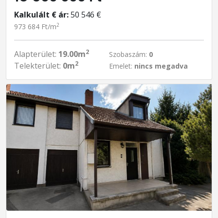
Kalkulált € ár:
50 546 €
2
973 684 Ft/m
2
Alapterület:
19.00m
Szobaszám:
0
2
Telekterület:
0m
Emelet:
nincs megadva