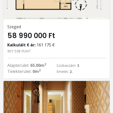
Szeged
58 990 000 Ft
Kalkulált € ár:
161 175 €
2
907 538 Ft/m
2
Alapterület:
65.00m
Szobaszám:
3
2
Telekterület:
0m
Emelet:
2.