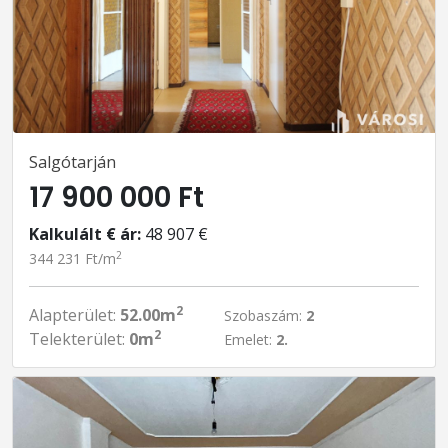
Salgótarján
17 900 000 Ft
Kalkulált € ár:
48 907 €
2
344 231 Ft/m
2
Alapterület:
52.00m
Szobaszám:
2
2
Telekterület:
0m
Emelet:
2.