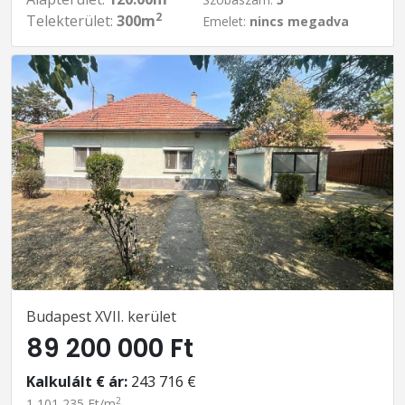
2
Telekterület:
300m
Emelet:
nincs megadva
Budapest XVII. kerület
89 200 000 Ft
Kalkulált € ár:
243 716 €
2
1 101 235 Ft/m