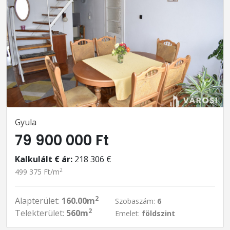
Gyula
79 900 000 Ft
Kalkulált € ár:
218 306 €
2
499 375 Ft/m
2
Alapterület:
160.00m
Szobaszám:
6
2
Telekterület:
560m
Emelet:
földszint