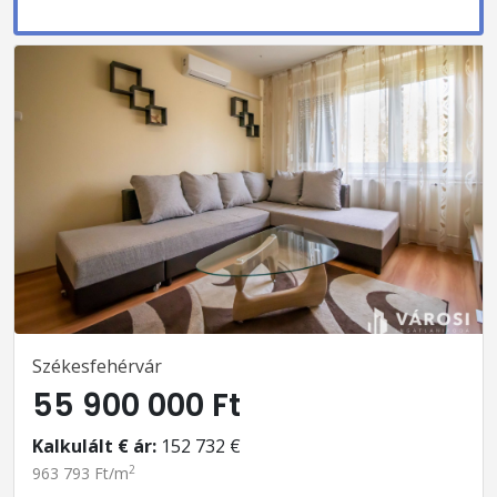
Székesfehérvár
55 900 000 Ft
Kalkulált € ár:
152 732 €
2
963 793 Ft/m