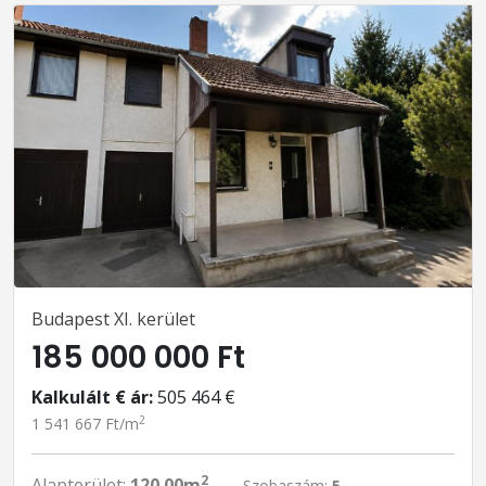
Budapest XI. kerület
185 000 000 Ft
Kalkulált € ár:
505 464 €
2
1 541 667 Ft/m
2
Alapterület:
120.00m
Szobaszám:
5