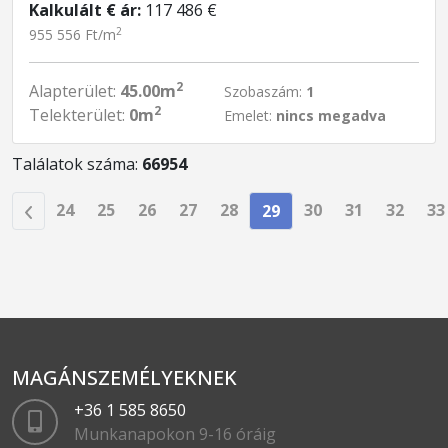
Kalkulált € ár:
117 486 €
2
955 556 Ft/m
2
Alapterület:
45.00m
Szobaszám:
1
2
Telekterület:
0m
Emelet:
nincs megadva
Találatok száma:
66954
24
25
26
27
28
30
31
32
33
29
MAGÁNSZEMÉLYEKNEK
+36 1 585 8650
Munkanapokon 9-16 óráig