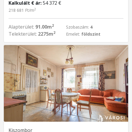
Kalkulált € ár:
54 372 €
2
218 681 Ft/m
2
Alapterület:
91.00m
Szobaszám:
4
2
Telekterület:
2275m
Emelet:
földszint
Kiszombor