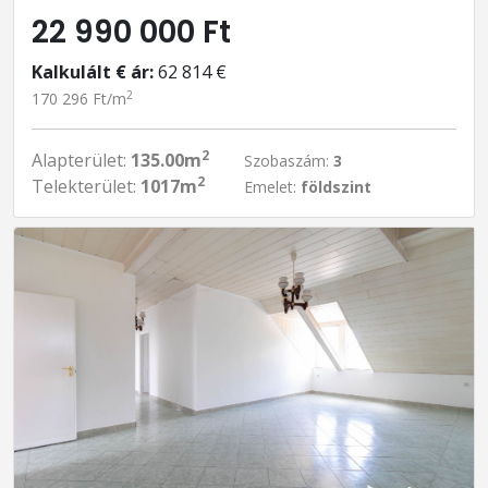
22 990 000 Ft
Kalkulált € ár:
62 814 €
2
170 296 Ft/m
2
Alapterület:
135.00m
Szobaszám:
3
2
Telekterület:
1017m
Emelet:
földszint