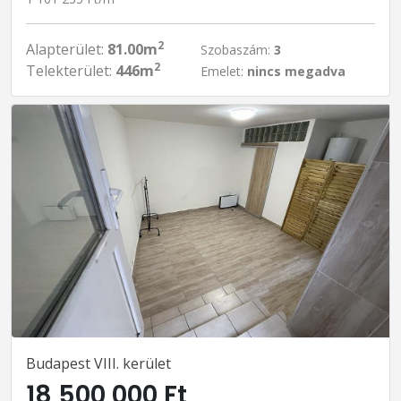
2
Alapterület:
81.00m
Szobaszám:
3
2
Telekterület:
446m
Emelet:
nincs megadva
Budapest VIII. kerület
18 500 000 Ft