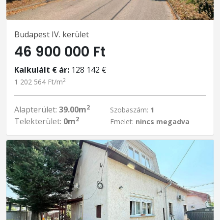
Budapest IV. kerület
46 900 000 Ft
Kalkulált € ár:
128 142 €
2
1 202 564 Ft/m
2
Alapterület:
39.00m
Szobaszám:
1
2
Telekterület:
0m
Emelet:
nincs megadva