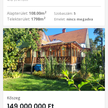
2
Alapterület:
108.00m
Szobaszám:
5
2
Telekterület:
1798m
Emelet:
nincs megadva
Kőszeg
149 000 000 Ft