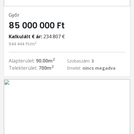
Győr
85 000 000 Ft
Kalkulált € ár:
234 807 €
2
944 444 Ft/m
2
Alapterület:
90.00m
Szobaszám:
3
2
Telekterület:
700m
Emelet:
nincs megadva