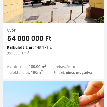
Győr
54 000 000 Ft
Kalkulált € ár:
149 171 €
2
300 000 Ft/m
2
Alapterület:
180.00m
Szobaszám:
0
2
Telekterület:
190m
Emelet:
nincs megadva