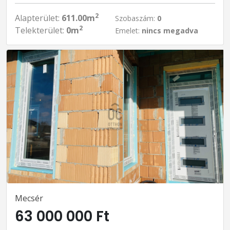
2
Alapterület:
611.00m
Szobaszám:
0
2
Telekterület:
0m
Emelet:
nincs megadva
Mecsér
63 000 000 Ft