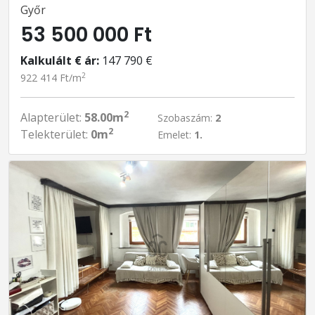
Győr
53 500 000 Ft
Kalkulált € ár:
147 790 €
2
922 414 Ft/m
2
Alapterület:
58.00m
Szobaszám:
2
2
Telekterület:
0m
Emelet:
1.