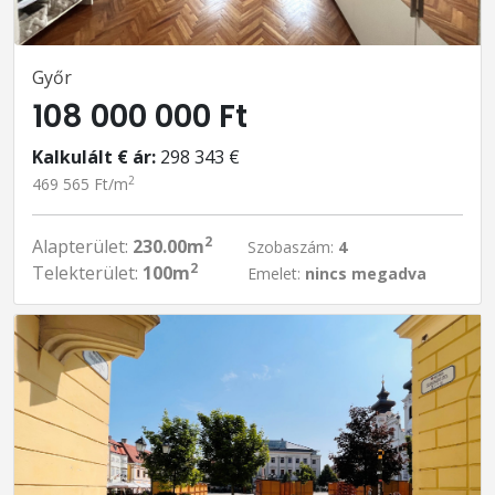
Győr
108 000 000 Ft
Kalkulált € ár:
298 343 €
2
469 565 Ft/m
2
Alapterület:
230.00m
Szobaszám:
4
2
Telekterület:
100m
Emelet:
nincs megadva