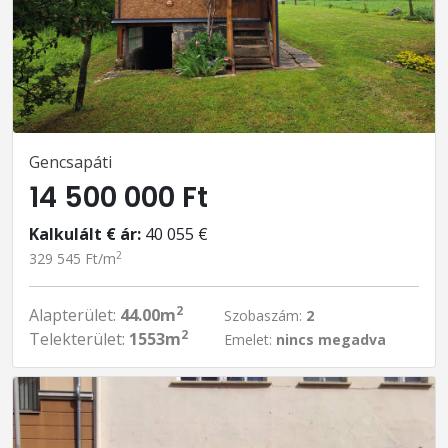
Gencsapáti
14 500 000 Ft
Kalkulált € ár:
40 055 €
2
329 545 Ft/m
2
Alapterület:
44.00m
Szobaszám:
2
2
Telekterület:
1553m
Emelet:
nincs megadva