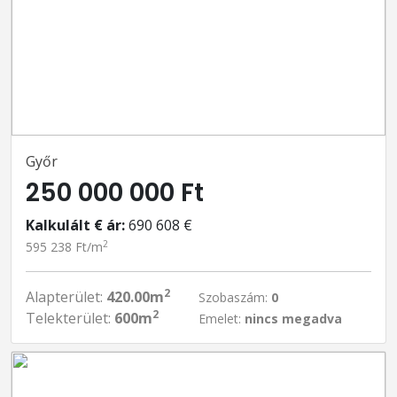
Győr
250 000 000 Ft
Kalkulált € ár:
690 608 €
2
595 238 Ft/m
2
Alapterület:
420.00m
Szobaszám:
0
2
Telekterület:
600m
Emelet:
nincs megadva