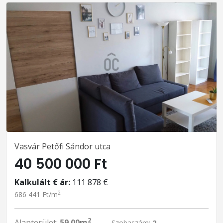
Vasvár Petőfi Sándor utca
40 500 000 Ft
Kalkulált € ár:
111 878 €
2
686 441 Ft/m
2
Alapterület:
59.00m
Szobaszám:
2