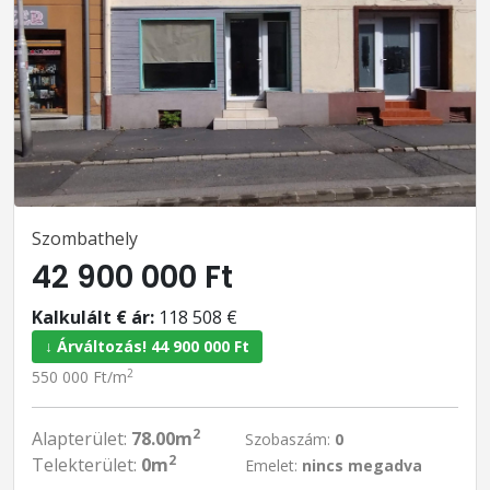
Szombathely
42 900 000 Ft
Kalkulált € ár:
118 508 €
↓ Árváltozás! 44 900 000 Ft
2
550 000 Ft/m
2
Alapterület:
78.00m
Szobaszám:
0
2
Telekterület:
0m
Emelet:
nincs megadva