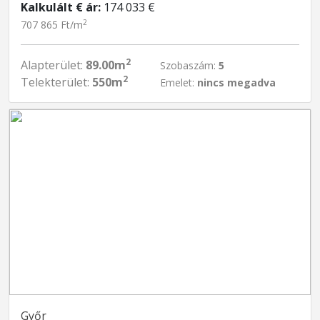
Kalkulált € ár:
174 033 €
2
707 865 Ft/m
2
Alapterület:
89.00m
Szobaszám:
5
2
Telekterület:
550m
Emelet:
nincs megadva
Győr