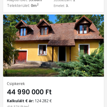
2
Telekterület:
0m
Emelet:
3.
Csipkerek
44 990 000 Ft
Kalkulált € ár:
124 282 €
2
416 574 Ft/m