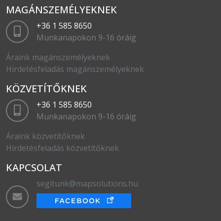
MAGÁNSZEMÉLYEKNEK
+36 1 585 8650
Munkanapokon 9-16 óráig
Áraink magánszemélyeknek
Hirdetésfeladás magánszemélyeknek
KÖZVETÍTŐKNEK
+36 1 585 8650
Munkanapokon 9-16 óráig
Áraink közvetítőknek
Hirdetésfeladás közvetítőknek
KAPCSOLAT
segitunk@mapsolutions.hu