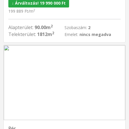
↓ Árváltozás! 19 990 000 Ft
2
199 889 Ft/m
2
Alapterület:
90.00m
Szobaszám:
2
2
Telekterület:
1812m
Emelet:
nincs megadva
Pér