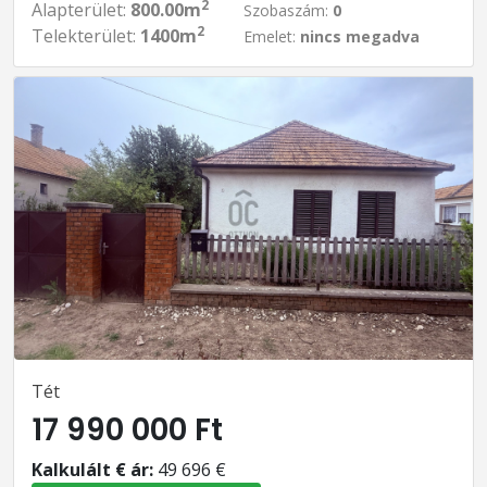
2
Alapterület:
800.00m
Szobaszám:
0
2
Telekterület:
1400m
Emelet:
nincs megadva
Tét
17 990 000 Ft
Kalkulált € ár:
49 696 €