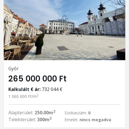
Győr
265 000 000 Ft
Kalkulált € ár:
732 044 €
2
1 060 000 Ft/m
2
Alapterület:
250.00m
Szobaszám:
0
2
Telekterület:
300m
Emelet:
nincs megadva