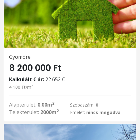
Gyömöre
8 200 000 Ft
Kalkulált € ár:
22 652 €
2
4 100 Ft/m
2
Alapterület:
0.00m
Szobaszám:
0
2
Telekterület:
2000m
Emelet:
nincs megadva