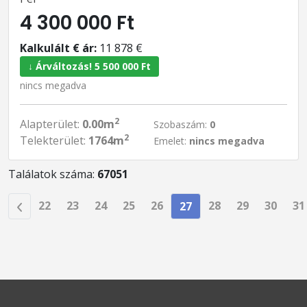
4 300 000 Ft
Kalkulált € ár:
11 878 €
↓ Árváltozás! 5 500 000 Ft
nincs megadva
2
Alapterület:
0.00m
Szobaszám:
0
2
Telekterület:
1764m
Emelet:
nincs megadva
Találatok száma:
67051
22
23
24
25
26
28
29
30
31
27