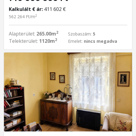
Kalkulált € ár:
411 602 €
2
562 264 Ft/m
2
Alapterület:
265.00m
Szobaszám:
5
2
Telekterület:
1120m
Emelet:
nincs megadva