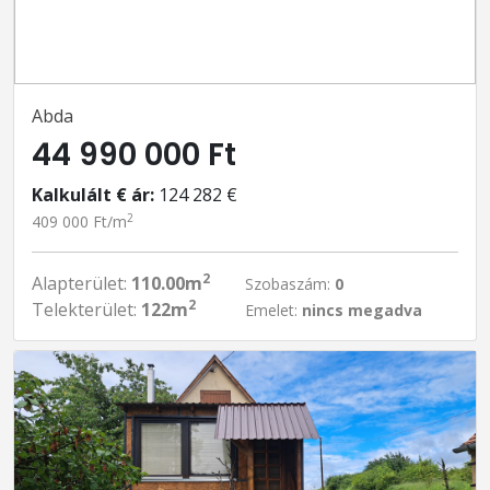
Abda
44 990 000 Ft
Kalkulált € ár:
124 282 €
2
409 000 Ft/m
2
Alapterület:
110.00m
Szobaszám:
0
2
Telekterület:
122m
Emelet:
nincs megadva