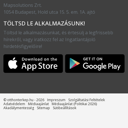
Mapsolutions Zrt.
1054 Budapest, Hold utca 15. 5. em. 1A. ajtó
TÖLTSD LE ALKALMAZÁSUNK!
Töltsd le alkalmazásunkat, és értesülj a legfrissebb
hírekről, vagy iratkozz fel az Ingatlantájoló
hirdetésfigyelőire!
© otthonterkep.hu - 2026
Impreszum
Szolgáltatási Feltételek
Adatvédelem
Médiaajánlat
Médiaajánlat (Politikai 2026)
Akadálymentesség
Sitemap
Sütibeállítások