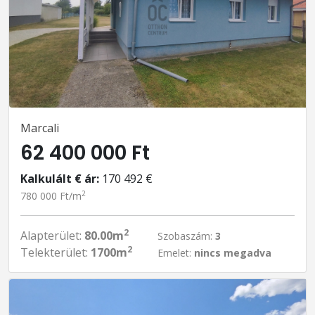
Marcali
62 400 000 Ft
Kalkulált € ár:
170 492 €
2
780 000 Ft/m
2
Alapterület:
80.00m
Szobaszám:
3
2
Telekterület:
1700m
Emelet:
nincs megadva