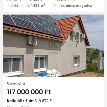
2
Telekterület:
1431m
Emelet:
nincs megadva
Szekszárd
117 000 000 Ft
Kalkulált € ár:
319 672 €
2
860 294 Ft/m