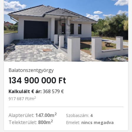
Balatonszentgyörgy
134 900 000 Ft
Kalkulált € ár:
368 579 €
2
917 687 Ft/m
2
Alapterület:
147.00m
Szobaszám:
4
2
Telekterület:
800m
Emelet:
nincs megadva