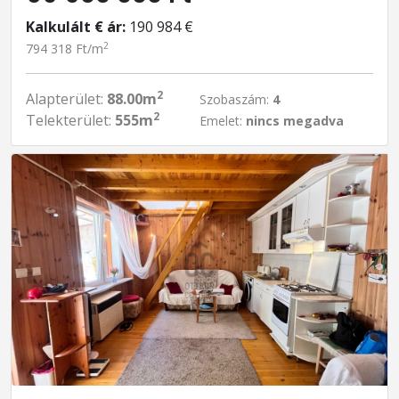
Kalkulált € ár:
190 984 €
2
794 318 Ft/m
2
Alapterület:
88.00m
Szobaszám:
4
2
Telekterület:
555m
Emelet:
nincs megadva