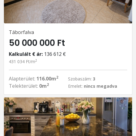
Táborfalva
50 000 000 Ft
Kalkulált € ár:
136 612 €
2
431 034 Ft/m
2
Alapterület:
116.00m
Szobaszám:
3
2
Telekterület:
0m
Emelet:
nincs megadva