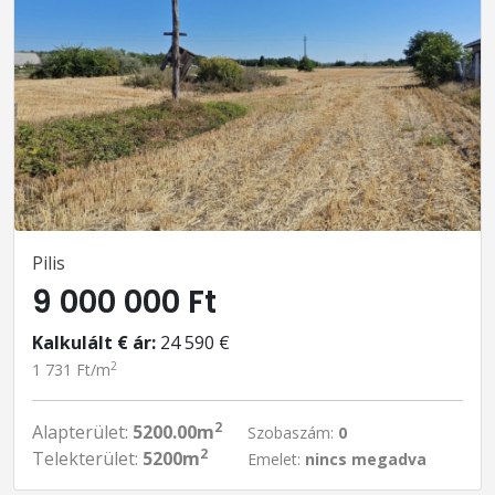
Pilis
9 000 000 Ft
Kalkulált € ár:
24 590 €
2
1 731 Ft/m
2
Alapterület:
5200.00m
Szobaszám:
0
2
Telekterület:
5200m
Emelet:
nincs megadva