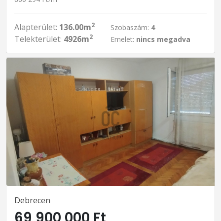
2
Alapterület:
136.00m
Szobaszám:
4
2
Telekterület:
4926m
Emelet:
nincs megadva
Debrecen
69 900 000 Ft