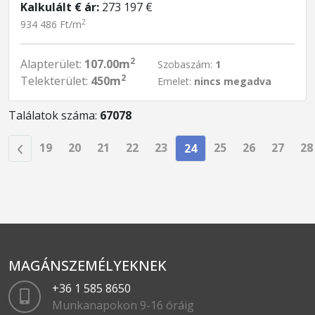
Kalkulált € ár:
273 197 €
2
934 486 Ft/m
2
Alapterület:
107.00m
Szobaszám:
1
2
Telekterület:
450m
Emelet:
nincs megadva
Találatok száma:
67078
19
20
21
22
23
25
26
27
28
24
MAGÁNSZEMÉLYEKNEK
+36 1 585 8650
Munkanapokon 9-16 óráig