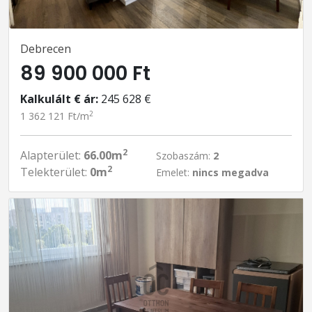
Debrecen
89 900 000 Ft
Kalkulált € ár:
245 628 €
2
1 362 121 Ft/m
2
Alapterület:
66.00m
Szobaszám:
2
2
Telekterület:
0m
Emelet:
nincs megadva