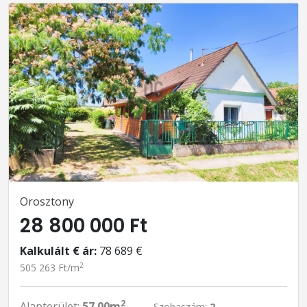
Orosztony
28 800 000 Ft
Kalkulált € ár:
78 689 €
2
505 263 Ft/m
2
Alapterület:
57.00m
Szobaszám:
2