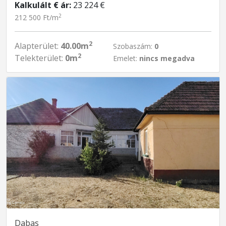
Kalkulált € ár:
23 224 €
2
212 500 Ft/m
2
Alapterület:
40.00m
Szobaszám:
0
2
Telekterület:
0m
Emelet:
nincs megadva
Dabas