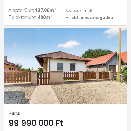
2
Alapterület:
137.00m
Szobaszám:
5
2
Telekterület:
400m
Emelet:
nincs megadva
Kartal
99 990 000 Ft