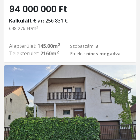
94 000 000 Ft
Kalkulált € ár:
256 831 €
2
648 276 Ft/m
2
Alapterület:
145.00m
Szobaszám:
3
2
Telekterület:
2160m
Emelet:
nincs megadva