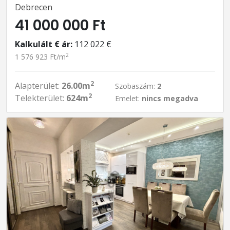
Debrecen
41 000 000 Ft
Kalkulált € ár:
112 022 €
2
1 576 923 Ft/m
2
Alapterület:
26.00m
Szobaszám:
2
2
Telekterület:
624m
Emelet:
nincs megadva