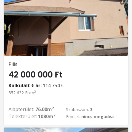
Pilis
42 000 000 Ft
Kalkulált € ár:
114 754 €
2
552 632 Ft/m
2
Alapterület:
76.00m
Szobaszám:
3
2
Telekterület:
1080m
Emelet:
nincs megadva