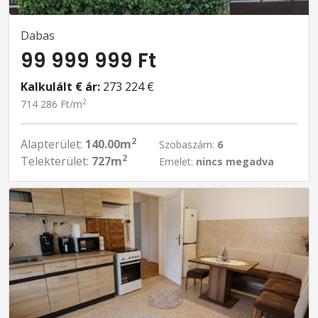
Dabas
99 999 999 Ft
Kalkulált € ár:
273 224 €
2
714 286 Ft/m
2
Alapterület:
140.00m
Szobaszám:
6
2
Telekterület:
727m
Emelet:
nincs megadva