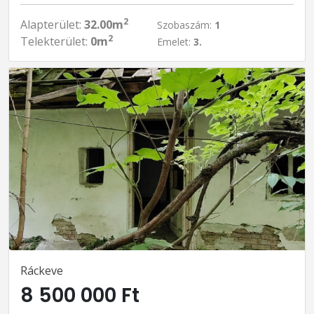
2
Alapterület:
32.00m
Szobaszám:
1
2
Telekterület:
0m
Emelet:
3.
Ráckeve
8 500 000 Ft