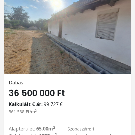
Dabas
36 500 000 Ft
Kalkulált € ár:
99 727 €
2
561 538 Ft/m
2
Alapterület:
65.00m
Szobaszám:
1
2