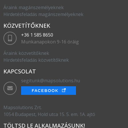
Áraink magánszemélyeknek
Hirdetésfeladás magánszemélyeknek
KÖZVETÍTŐKNEK
+36 1 585 8650
Munkanapokon 9-16 óráig
Áraink közvetítőknek
Hirdetésfeladás közvetítőknek
KAPCSOLAT
segitunk@mapsolutions.hu
Mapsolutions Zrt.
1054 Budapest, Hold utca 15. 5. em. 1A. ajtó
TÖLTSD LE ALKALMAZÁSUNK!