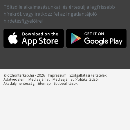
Töltsd le alkalmazásunkat, és értesülj a legfrissebb
hírekről, vagy iratkozz fel az Ingatlantájoló
hirdetésfigyelőire!
© otthonterkep.hu - 2026
Impreszum
Szolgáltatási Feltételek
Adatvédelem
Médiaajánlat
Médiaajánlat (Politikai 2026)
Akadálymentesség
Sitemap
Sütibeállítások