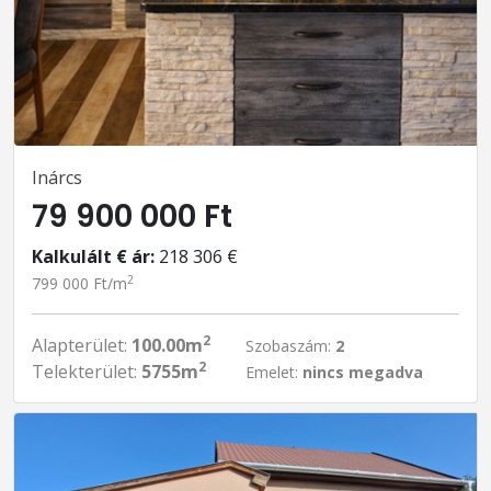
Inárcs
79 900 000 Ft
Kalkulált € ár:
218 306 €
2
799 000 Ft/m
2
Alapterület:
100.00m
Szobaszám:
2
2
Telekterület:
5755m
Emelet:
nincs megadva