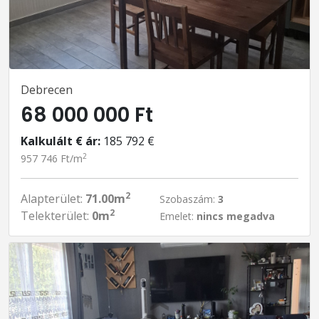
Debrecen
68 000 000 Ft
Kalkulált € ár:
185 792 €
2
957 746 Ft/m
2
Alapterület:
71.00m
Szobaszám:
3
2
Telekterület:
0m
Emelet:
nincs megadva