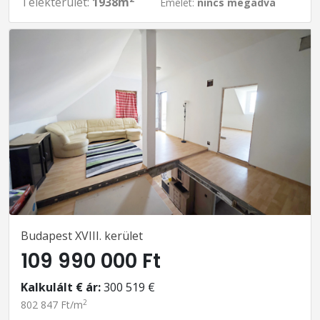
Telekterület:
1938m
Emelet:
nincs megadva
Budapest XVIII. kerület
109 990 000 Ft
Kalkulált € ár:
300 519 €
2
802 847 Ft/m