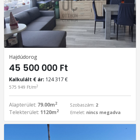
Hajdúdorog
45 500 000 Ft
Kalkulált € ár:
124 317 €
2
575 949 Ft/m
2
Alapterület:
79.00m
Szobaszám:
2
2
Telekterület:
1120m
Emelet:
nincs megadva