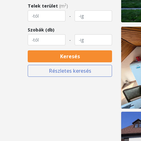
2
Telek terület
(m
)
-
Szobák (db)
-
Keresés
Részletes keresés