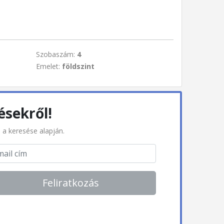
Szobaszám:
4
Emelet:
földszint
ésekről!
l a keresése alapján.
Feliratkozás