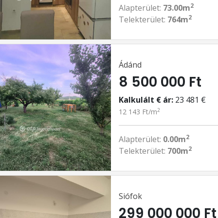
2
Alapterület:
73.00m
2
Telekterület:
764m
Ádánd
8 500 000 Ft
Kalkulált € ár:
23 481 €
2
12 143 Ft/m
2
Alapterület:
0.00m
2
Telekterület:
700m
Siófok
299 000 000 Ft