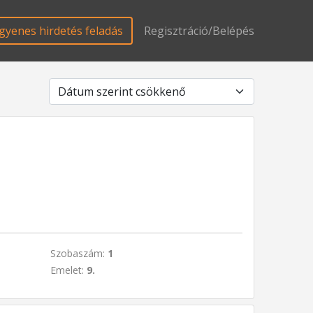
gyenes hirdetés feladás
Regisztráció/Belépés
Szobaszám:
1
Emelet:
9.