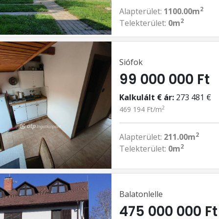
2
Alapterület:
1100.00m
2
Telekterület:
0m
Siófok
99 000 000 Ft
Kalkulált € ár:
273 481 €
2
469 194 Ft/m
2
Alapterület:
211.00m
2
Telekterület:
0m
Balatonlelle
475 000 000 Ft