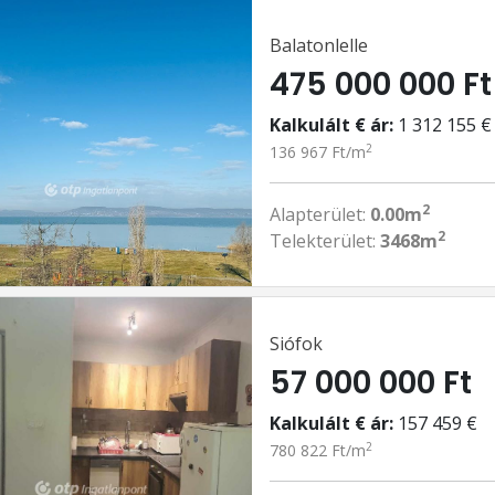
Balatonlelle
475 000 000 Ft
Kalkulált € ár:
1 312 155 €
2
136 967 Ft/m
2
Alapterület:
0.00m
2
Telekterület:
3468m
Siófok
57 000 000 Ft
Kalkulált € ár:
157 459 €
2
780 822 Ft/m