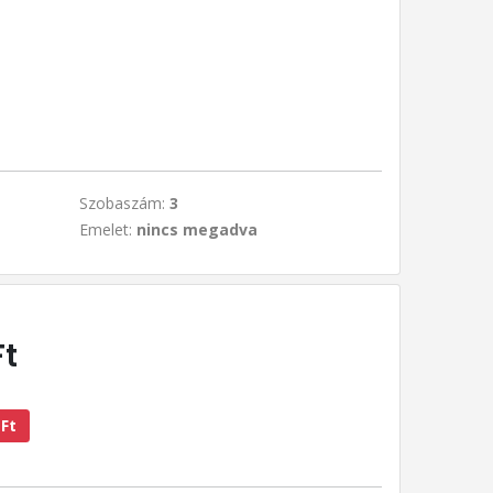
Szobaszám:
3
Emelet:
nincs megadva
Ft
 Ft