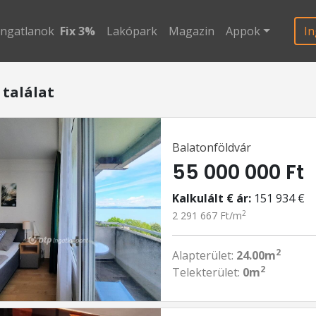
ingatlanok
Fix 3%
Lakópark
Magazin
Appok
In
 találat
Balatonföldvár
55 000 000 Ft
Kalkulált € ár:
151 934 €
2
2 291 667 Ft/m
2
Alapterület:
24.00m
2
Telekterület:
0m