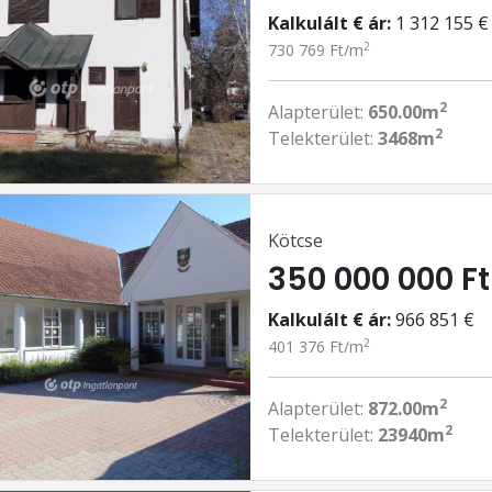
Kalkulált € ár:
1 312 155 €
2
730 769 Ft/m
2
Alapterület:
650.00m
2
Telekterület:
3468m
Kötcse
350 000 000 Ft
Kalkulált € ár:
966 851 €
2
401 376 Ft/m
2
Alapterület:
872.00m
2
Telekterület:
23940m