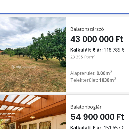
Balatonszárszó
43 000 000 Ft
Kalkulált € ár:
118 785 €
2
23 395 Ft/m
2
Alapterület:
0.00m
2
Telekterület:
1838m
Balatonboglár
54 900 000 Ft
Kalkulált € ár:
151 657 €