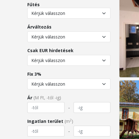
Fűtés
Árváltozás
Csak EUR hirdetések
Fix 3%
Ár
(M Ft, -tól -ig)
-
2
Ingatlan terület
(m
)
-