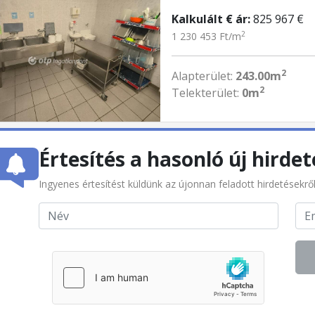
Kalkulált € ár:
825 967 €
2
1 230 453 Ft/m
2
Alapterület:
243.00m
2
Telekterület:
0m
Értesítés a hasonló új hirdet
Ingyenes értesítést küldünk az újonnan feladott hirdetésekrő