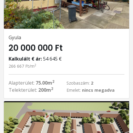
Gyula
20 000 000 Ft
Kalkulált € ár:
54 645 €
2
266 667 Ft/m
2
Alapterület:
75.00m
Szobaszám:
2
2
Telekterület:
200m
Emelet:
nincs megadva