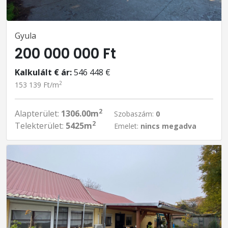
Gyula
200 000 000 Ft
Kalkulált € ár:
546 448 €
2
153 139 Ft/m
2
Alapterület:
1306.00m
Szobaszám:
0
2
Telekterület:
5425m
Emelet:
nincs megadva