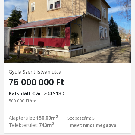
Gyula Szent István utca
75 000 000 Ft
Kalkulált € ár:
204 918 €
2
500 000 Ft/m
2
Alapterület:
150.00m
Szobaszám:
5
2
Telekterület:
743m
Emelet:
nincs megadva