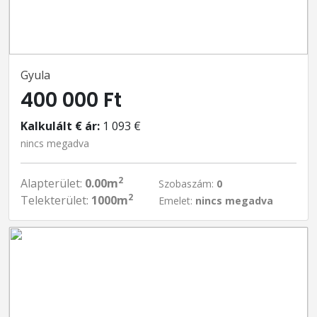
Gyula
400 000 Ft
Kalkulált € ár:
1 093 €
nincs megadva
2
Alapterület:
0.00m
Szobaszám:
0
2
Telekterület:
1000m
Emelet:
nincs megadva