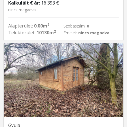
Kalkulált € ár:
16 393 €
nincs megadva
2
Alapterület:
0.00m
Szobaszám:
0
2
Telekterület:
10130m
Emelet:
nincs megadva
Gyula