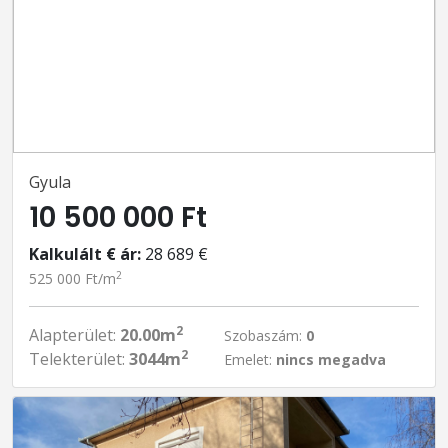
Gyula
10 500 000 Ft
Kalkulált € ár:
28 689 €
2
525 000 Ft/m
2
Alapterület:
20.00m
Szobaszám:
0
2
Telekterület:
3044m
Emelet:
nincs megadva