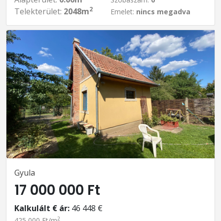
2
Telekterület:
2048m
Emelet:
nincs megadva
Gyula
17 000 000 Ft
Kalkulált € ár:
46 448 €
2
425 000 Ft/m