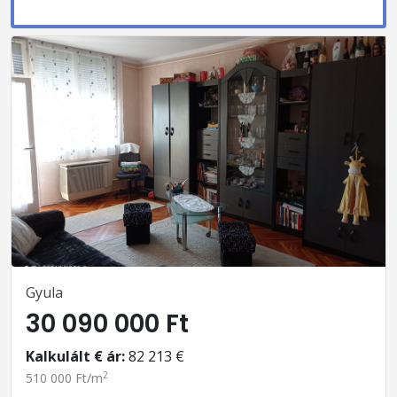
Gyula
30 090 000 Ft
Kalkulált € ár:
82 213 €
2
510 000 Ft/m