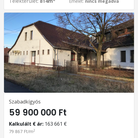
Telekterület:
814m
Emelet:
nincs megadva
Szabadkígyós
59 900 000 Ft
Kalkulált € ár:
163 661 €
2
79 867 Ft/m