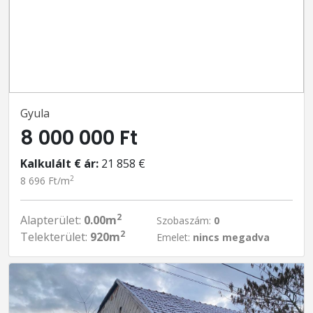
Gyula
8 000 000 Ft
Kalkulált € ár:
21 858 €
2
8 696 Ft/m
2
Alapterület:
0.00m
Szobaszám:
0
2
Telekterület:
920m
Emelet:
nincs megadva