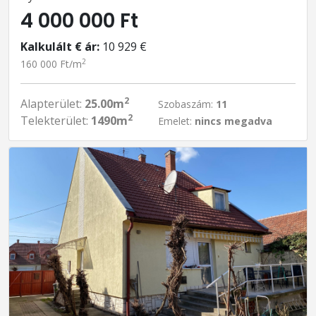
4 000 000 Ft
Kalkulált € ár:
10 929 €
2
160 000 Ft/m
2
Alapterület:
25.00m
Szobaszám:
11
2
Telekterület:
1490m
Emelet:
nincs megadva