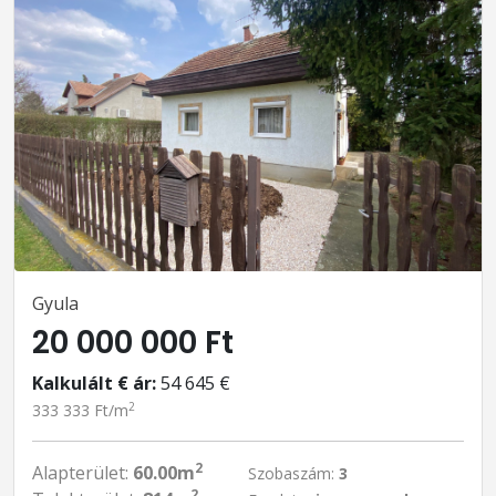
Gyula
20 000 000 Ft
Kalkulált € ár:
54 645 €
2
333 333 Ft/m
2
Alapterület:
60.00m
Szobaszám:
3
2