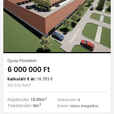
Gyula Pósteleki
6 000 000 Ft
Kalkulált € ár:
16 393 €
2
333 333 Ft/m
2
Alapterület:
18.00m
Szobaszám:
0
2
Telekterület:
0m
Emelet:
nincs megadva