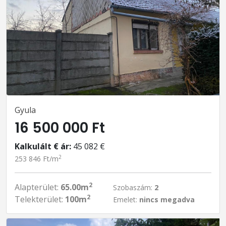
Gyula
16 500 000 Ft
Kalkulált € ár:
45 082 €
2
253 846 Ft/m
2
Alapterület:
65.00m
Szobaszám:
2
2
Telekterület:
100m
Emelet:
nincs megadva