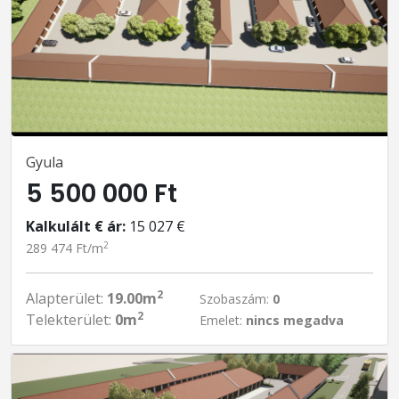
Gyula
5 500 000 Ft
Kalkulált € ár:
15 027 €
2
289 474 Ft/m
2
Alapterület:
19.00m
Szobaszám:
0
2
Telekterület:
0m
Emelet:
nincs megadva