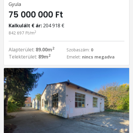
Gyula
75 000 000 Ft
Kalkulált € ár:
204 918 €
2
842 697 Ft/m
2
Alapterület:
89.00m
Szobaszám:
0
2
Telekterület:
89m
Emelet:
nincs megadva