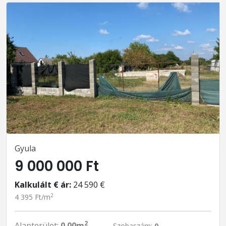
Gyula
9 000 000 Ft
Kalkulált € ár:
24 590 €
2
4 395 Ft/m
2
Alapterület:
0.00m
Szobaszám:
0