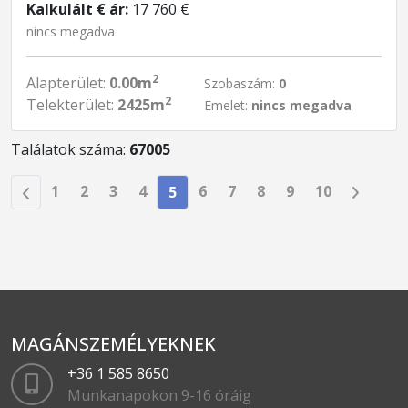
Kalkulált € ár:
17 760 €
nincs megadva
2
Alapterület:
0.00m
Szobaszám:
0
2
Telekterület:
2425m
Emelet:
nincs megadva
Találatok száma:
67005
1
2
3
4
6
7
8
9
10
5
MAGÁNSZEMÉLYEKNEK
+36 1 585 8650
Munkanapokon 9-16 óráig