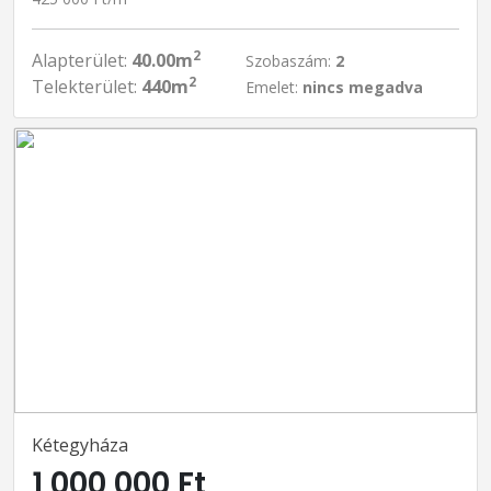
2
Alapterület:
40.00m
Szobaszám:
2
2
Telekterület:
440m
Emelet:
nincs megadva
Kétegyháza
1 000 000 Ft