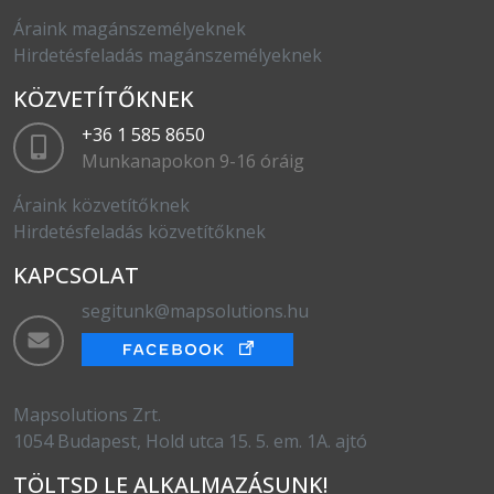
Áraink magánszemélyeknek
Hirdetésfeladás magánszemélyeknek
KÖZVETÍTŐKNEK
+36 1 585 8650
Munkanapokon 9-16 óráig
Áraink közvetítőknek
Hirdetésfeladás közvetítőknek
KAPCSOLAT
segitunk@mapsolutions.hu
Mapsolutions Zrt.
1054 Budapest, Hold utca 15. 5. em. 1A. ajtó
TÖLTSD LE ALKALMAZÁSUNK!