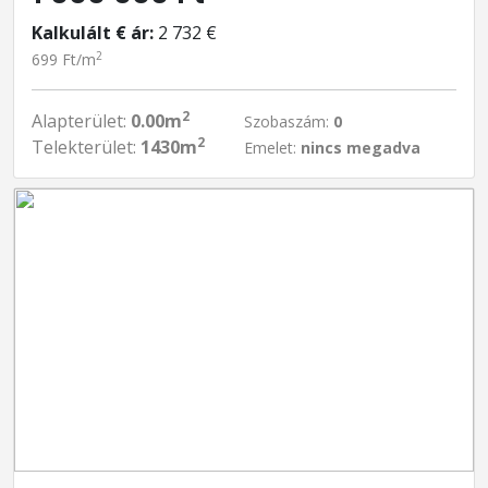
Kalkulált € ár:
2 732 €
2
699 Ft/m
2
Alapterület:
0.00m
Szobaszám:
0
2
Telekterület:
1430m
Emelet:
nincs megadva