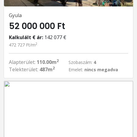
Gyula
52 000 000 Ft
Kalkulált € ár:
142 077 €
2
472 727 Ft/m
2
Alapterület:
110.00m
Szobaszám:
4
2
Telekterület:
487m
Emelet:
nincs megadva