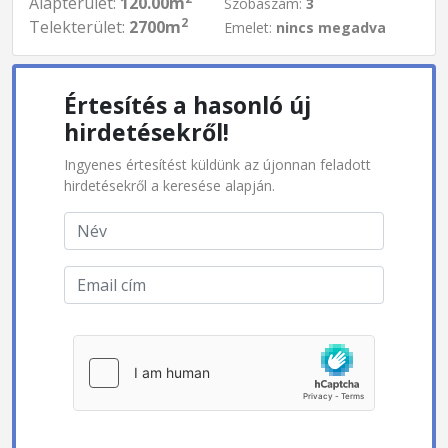
Alapterület:
120.00m
Szobaszám:
3
2
Telekterület:
2700m
Emelet:
nincs megadva
Értesítés a hasonló új
hirdetésekről!
Ingyenes értesítést küldünk az újonnan feladott
hirdetésekről a keresése alapján.