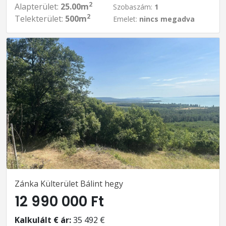
2
Alapterület:
25.00m
Szobaszám:
1
2
Telekterület:
500m
Emelet:
nincs megadva
Zánka Külterület Bálint hegy
12 990 000 Ft
Kalkulált € ár:
35 492 €