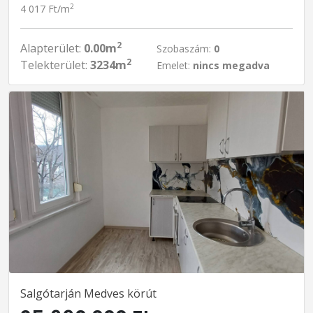
2
4 017 Ft/m
2
Alapterület:
0.00m
Szobaszám:
0
2
Telekterület:
3234m
Emelet:
nincs megadva
Salgótarján Medves körút