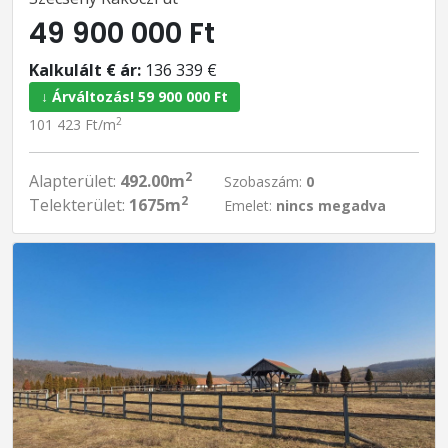
49 900 000 Ft
Kalkulált € ár:
136 339 €
↓ Árváltozás! 59 900 000 Ft
2
101 423 Ft/m
2
Alapterület:
492.00m
Szobaszám:
0
2
Telekterület:
1675m
Emelet:
nincs megadva