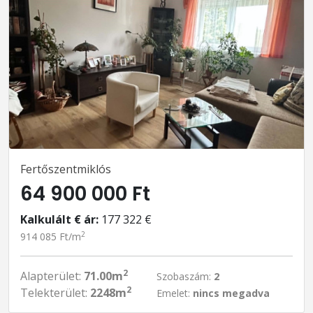
Fertőszentmiklós
64 900 000 Ft
Kalkulált € ár:
177 322 €
2
914 085 Ft/m
2
Alapterület:
71.00m
Szobaszám:
2
2
Telekterület:
2248m
Emelet:
nincs megadva