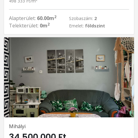
498 333 Ft/m
2
Alapterület:
60.00m
Szobaszám:
2
2
Telekterület:
0m
Emelet:
földszint
Mihályi
34 500 000 Ft