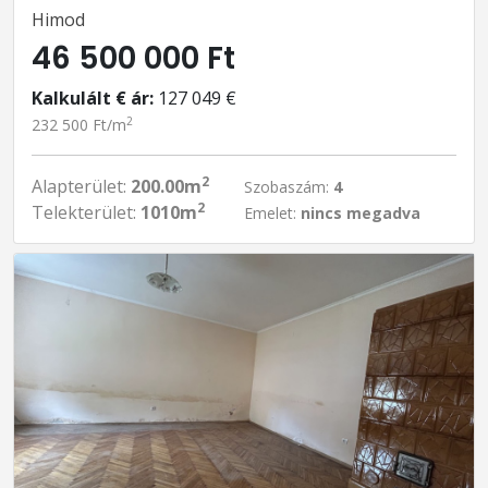
Himod
46 500 000 Ft
Kalkulált € ár:
127 049 €
2
232 500 Ft/m
2
Alapterület:
200.00m
Szobaszám:
4
2
Telekterület:
1010m
Emelet:
nincs megadva