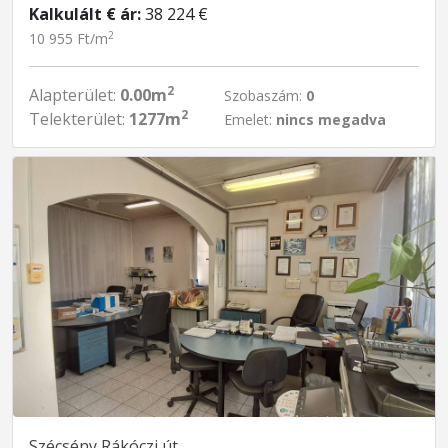
Kalkulált € ár:
38 224 €
2
10 955 Ft/m
2
Alapterület:
0.00m
Szobaszám:
0
2
Telekterület:
1277m
Emelet:
nincs megadva
Szécsény Rákóczi út