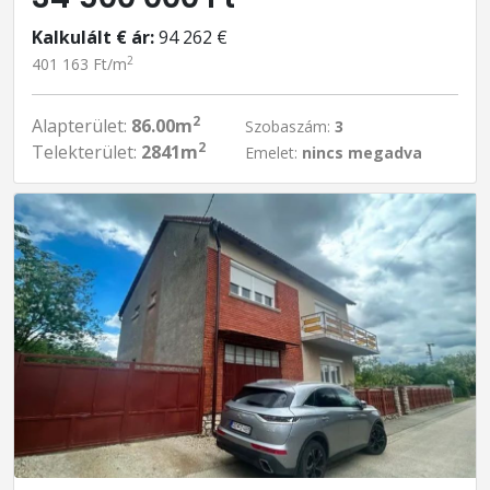
Kalkulált € ár:
94 262 €
2
401 163 Ft/m
2
Alapterület:
86.00m
Szobaszám:
3
2
Telekterület:
2841m
Emelet:
nincs megadva