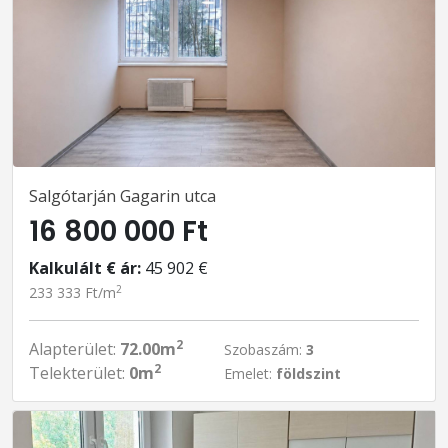
Salgótarján Gagarin utca
16 800 000 Ft
Kalkulált € ár:
45 902 €
2
233 333 Ft/m
2
Alapterület:
72.00m
Szobaszám:
3
2
Telekterület:
0m
Emelet:
földszint