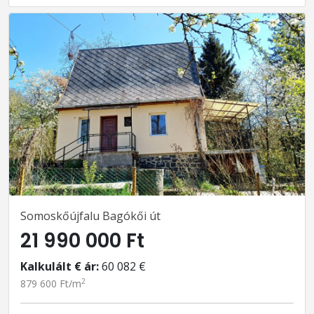
Somoskőújfalu Bagókői út
21 990 000 Ft
Kalkulált € ár:
60 082 €
2
879 600 Ft/m