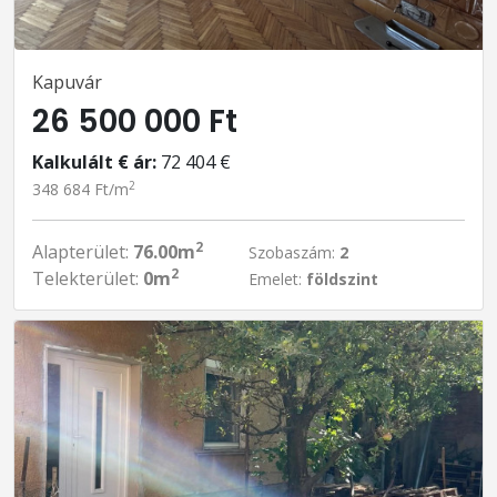
Kapuvár
26 500 000 Ft
Kalkulált € ár:
72 404 €
2
348 684 Ft/m
2
Alapterület:
76.00m
Szobaszám:
2
2
Telekterület:
0m
Emelet:
földszint