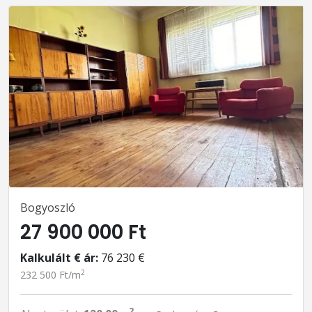
Bogyoszló
27 900 000 Ft
Kalkulált € ár:
76 230 €
2
232 500 Ft/m
2