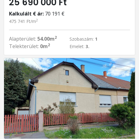
25 690 000 Ft
Kalkulált € ár:
70 191 €
2
475 741 Ft/m
2
Alapterület:
54.00m
Szobaszám:
1
2
Telekterület:
0m
Emelet:
3.