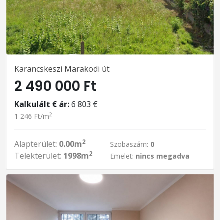
Karancskeszi Marakodi út
2 490 000 Ft
Kalkulált € ár:
6 803 €
2
1 246 Ft/m
2
Alapterület:
0.00m
Szobaszám:
0
2
Telekterület:
1998m
Emelet:
nincs megadva