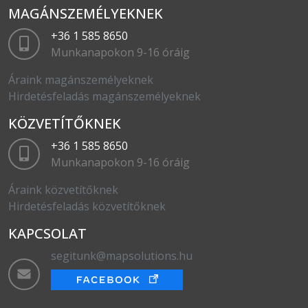
MAGÁNSZEMÉLYEKNEK
+36 1 585 8650
Munkanapokon 9-16 óráig
Áraink magánszemélyeknek
Hirdetésfeladás magánszemélyeknek
KÖZVETÍTŐKNEK
+36 1 585 8650
Munkanapokon 9-16 óráig
Áraink közvetítőknek
Hirdetésfeladás közvetítőknek
KAPCSOLAT
segitunk@mapsolutions.hu