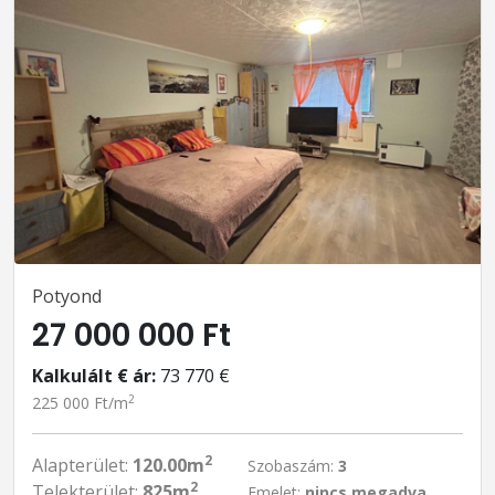
Potyond
27 000 000 Ft
Kalkulált € ár:
73 770 €
2
225 000 Ft/m
2
Alapterület:
120.00m
Szobaszám:
3
2
Telekterület:
825m
Emelet:
nincs megadva