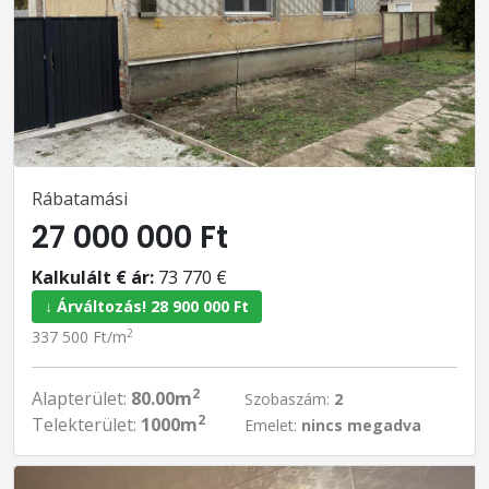
Rábatamási
27 000 000 Ft
Kalkulált € ár:
73 770 €
↓ Árváltozás! 28 900 000 Ft
2
337 500 Ft/m
2
Alapterület:
80.00m
Szobaszám:
2
2
Telekterület:
1000m
Emelet:
nincs megadva