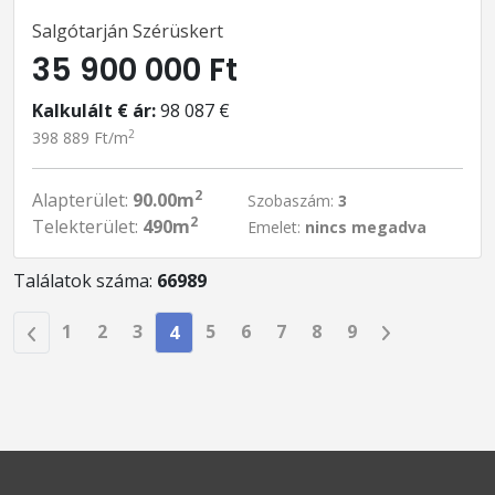
Salgótarján Szérüskert
35 900 000 Ft
Kalkulált € ár:
98 087 €
2
398 889 Ft/m
2
Alapterület:
90.00m
Szobaszám:
3
2
Telekterület:
490m
Emelet:
nincs megadva
Találatok száma:
66989
1
2
3
5
6
7
8
9
4