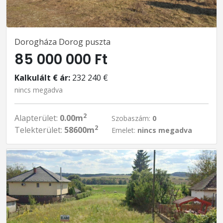
Dorogháza Dorog puszta
85 000 000 Ft
Kalkulált € ár:
232 240 €
nincs megadva
2
Alapterület:
0.00m
Szobaszám:
0
2
Telekterület:
58600m
Emelet:
nincs megadva