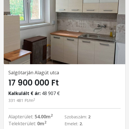
Salgótarján Alagút utca
17 900 000 Ft
Kalkulált € ár:
48 907 €
2
331 481 Ft/m
2
Alapterület:
54.00m
Szobaszám:
2
2
Telekterület:
0m
Emelet:
2.