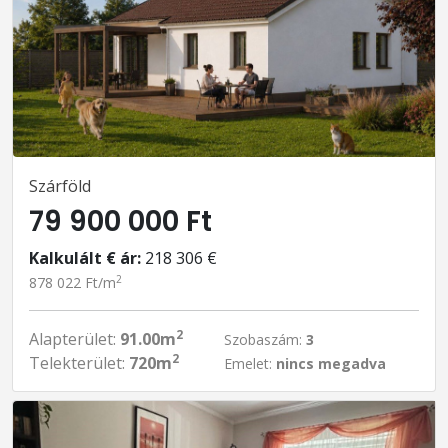
Szárföld
79 900 000 Ft
Kalkulált € ár:
218 306 €
2
878 022 Ft/m
2
Alapterület:
91.00m
Szobaszám:
3
2
Telekterület:
720m
Emelet:
nincs megadva