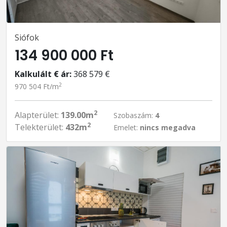
Siófok
134 900 000 Ft
Kalkulált € ár:
368 579 €
2
970 504 Ft/m
2
Alapterület:
139.00m
Szobaszám:
4
2
Telekterület:
432m
Emelet:
nincs megadva