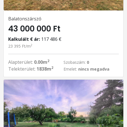
Balatonszárszó
43 000 000 Ft
Kalkulált € ár:
117 486 €
2
23 395 Ft/m
2
Alapterület:
0.00m
Szobaszám:
0
2
Telekterület:
1838m
Emelet:
nincs megadva