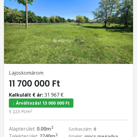
Lajoskomárom
11 700 000 Ft
Kalkulált € ár:
31 967 €
↓ Árváltozás! 13 000 000 Ft
2
5 223 Ft/m
2
Alapterület:
0.00m
Szobaszám:
0
2
Telekterület:
2240m
Emelet:
nincs megadva