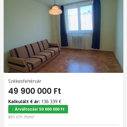
Székesfehérvár
49 900 000 Ft
Kalkulált € ár:
136 339 €
↓ Árváltozás! 50 600 000 Ft
2
891 071 Ft/m