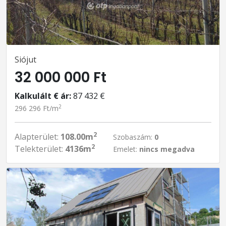
Siójut
32 000 000 Ft
Kalkulált € ár:
87 432 €
2
296 296 Ft/m
2
Alapterület:
108.00m
Szobaszám:
0
2
Telekterület:
4136m
Emelet:
nincs megadva