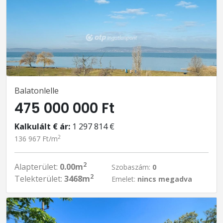
Balatonlelle
475 000 000 Ft
Kalkulált € ár:
1 297 814 €
2
136 967 Ft/m
2
Alapterület:
0.00m
Szobaszám:
0
2
Telekterület:
3468m
Emelet:
nincs megadva