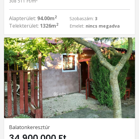
308 511 Ft/m
2
Alapterület:
94.00m
Szobaszám:
3
2
Telekterület:
1326m
Emelet:
nincs megadva
Balatonkeresztúr
34 900 000 Ft