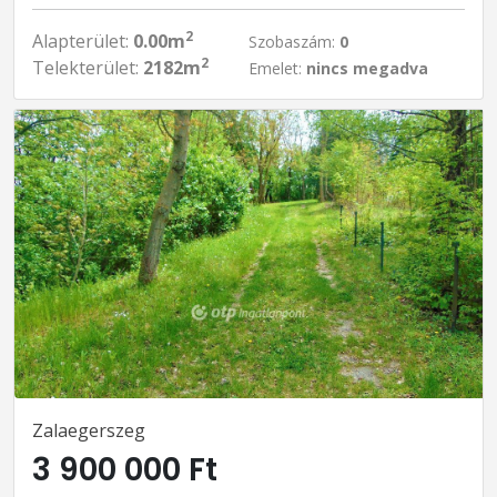
2
Alapterület:
0.00m
Szobaszám:
0
2
Telekterület:
2182m
Emelet:
nincs megadva
Zalaegerszeg
3 900 000 Ft