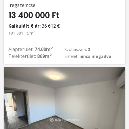
Iregszemcse
13 400 000 Ft
Kalkulált € ár:
36 612 €
2
181 081 Ft/m
2
Alapterület:
74.00m
Szobaszám:
3
2
Telekterület:
869m
Emelet:
nincs megadva