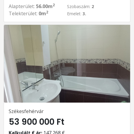
2
Alapterület:
56.00m
Szobaszám:
2
2
Telekterület:
0m
Emelet:
3.
Székesfehérvár
53 900 000 Ft
Kalkulált € ár:
147 268 €