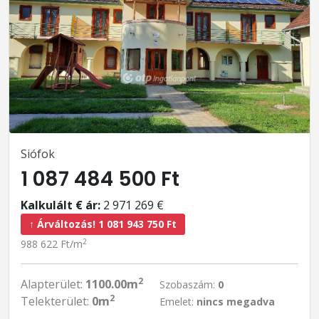
Siófok
1 087 484 500 Ft
Kalkulált € ár:
2 971 269 €
↑ Árváltozás! 1 081 943 750 Ft
2
988 622 Ft/m
2
Alapterület:
1100.00m
Szobaszám:
0
2
Telekterület:
0m
Emelet:
nincs megadva