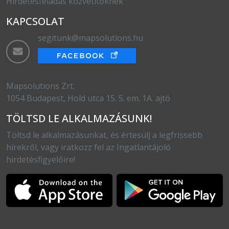
Hirdetésfeladás közvetítőknek
KAPCSOLAT
segitunk@mapsolutions.hu
Mapsolutions Zrt.
1054 Budapest, Hold utca 15. 5. em. 1A. ajtó
TÖLTSD LE ALKALMAZÁSUNK!
Töltsd le alkalmazásunkat, és értesülj a legfrissebb
hírekről, vagy iratkozz fel az Ingatlantájoló
hirdetésfigyelőire!