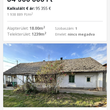
Kalkulált € ár:
95 355 €
2
1 938 889 Ft/m
2
Alapterület:
18.00m
Szobaszám:
1
2
Telekterület:
1239m
Emelet:
nincs megadva