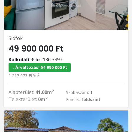
Siófok
49 900 000 Ft
Kalkulált € ár:
136 339 €
↓ Árváltozás! 54 990 000 Ft
2
1 217 073 Ft/m
2
Alapterület:
41.00m
Szobaszám:
1
2
Telekterület:
0m
Emelet:
földszint