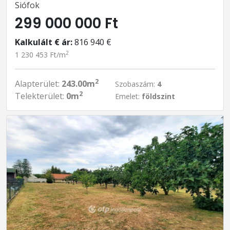
Siófok
299 000 000 Ft
Kalkulált € ár:
816 940 €
2
1 230 453 Ft/m
2
Alapterület:
243.00m
Szobaszám:
4
2
Telekterület:
0m
Emelet:
földszint