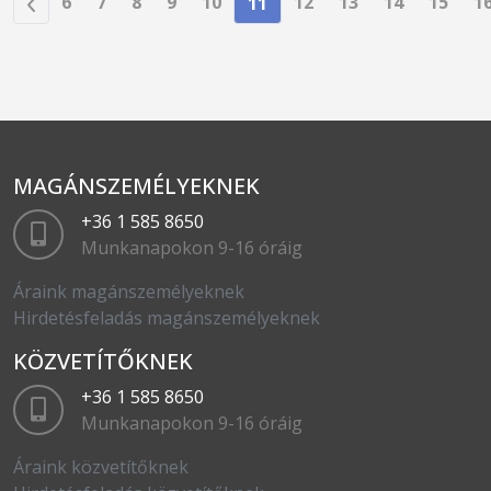
6
7
8
9
10
12
13
14
15
1
11
MAGÁNSZEMÉLYEKNEK
+36 1 585 8650
Munkanapokon 9-16 óráig
Áraink magánszemélyeknek
Hirdetésfeladás magánszemélyeknek
KÖZVETÍTŐKNEK
+36 1 585 8650
Munkanapokon 9-16 óráig
Áraink közvetítőknek