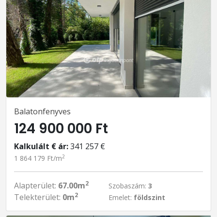
Balatonfenyves
124 900 000 Ft
Kalkulált € ár:
341 257 €
2
1 864 179 Ft/m
2
Alapterület:
67.00m
Szobaszám:
3
2
Telekterület:
0m
Emelet:
földszint