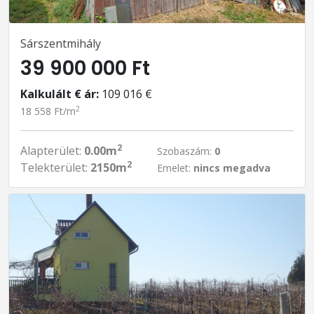
Sárszentmihály
39 900 000 Ft
Kalkulált € ár:
109 016 €
2
18 558 Ft/m
2
Alapterület:
0.00m
Szobaszám:
0
2
Telekterület:
2150m
Emelet:
nincs megadva