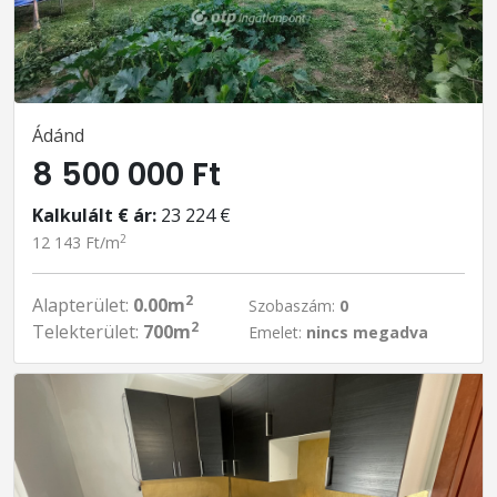
Ádánd
8 500 000 Ft
Kalkulált € ár:
23 224 €
2
12 143 Ft/m
2
Alapterület:
0.00m
Szobaszám:
0
2
Telekterület:
700m
Emelet:
nincs megadva