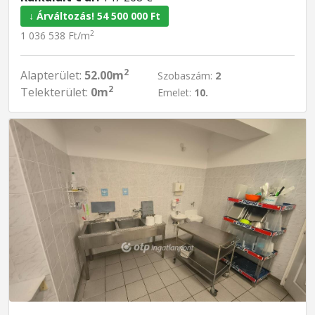
↓ Árváltozás! 54 500 000 Ft
2
1 036 538 Ft/m
2
Alapterület:
52.00m
Szobaszám:
2
2
Telekterület:
0m
Emelet:
10.