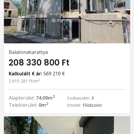
Balatonakarattya
208 330 800 Ft
Kalkulált € ár:
569 210 €
2
2 815 281 Ft/m
2
Alapterület:
74.00m
Szobaszám:
3
2
Telekterület:
0m
Emelet:
földszint