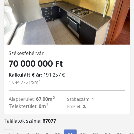
Székesfehérvár
70 000 000 Ft
Kalkulált € ár:
191 257 €
2
1 044 776 Ft/m
2
Alapterület:
67.00m
Szobaszám:
1
2
Telekterület:
0m
Emelet:
2.
Találatok száma:
67077