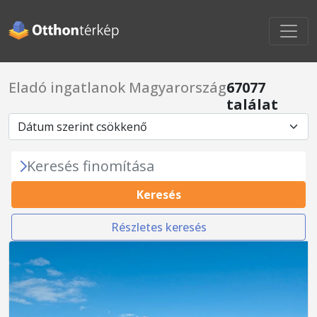
Eladó ingatlanok Magyarország
67077
találat
Keresés finomítása
Keresés
Részletes keresés