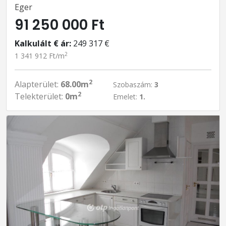
Eger
91 250 000 Ft
Kalkulált € ár:
249 317 €
2
1 341 912 Ft/m
2
Alapterület:
68.00m
Szobaszám:
3
2
Telekterület:
0m
Emelet:
1.