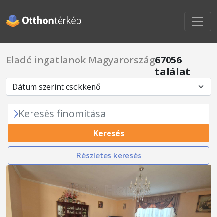
Eladó ingatlanok Magyarország
67056
találat
Keresés finomítása
Keresés
Részletes keresés