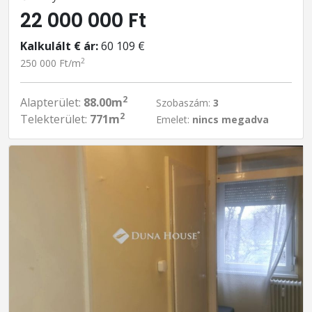
22 000 000 Ft
Kalkulált € ár:
60 109 €
2
250 000 Ft/m
2
Alapterület:
88.00m
Szobaszám:
3
2
Telekterület:
771m
Emelet:
nincs megadva