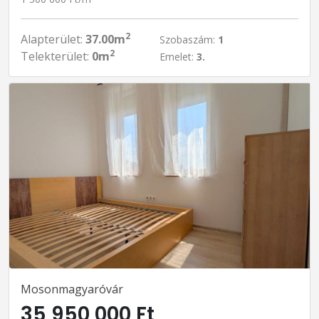
2
Alapterület:
37.00m
Szobaszám:
1
2
Telekterület:
0m
Emelet:
3.
Mosonmagyaróvár
35 950 000 Ft