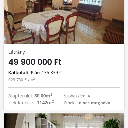
Látrány
49 900 000 Ft
Kalkulált € ár:
136 339 €
2
623 750 Ft/m
2
Alapterület:
80.00m
Szobaszám:
4
2
Telekterület:
1142m
Emelet:
nincs megadva