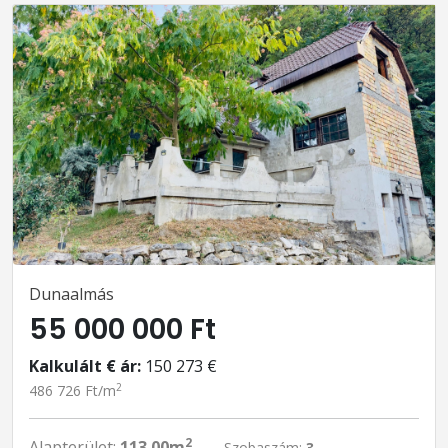
Dunaalmás
55 000 000 Ft
Kalkulált € ár:
150 273 €
2
486 726 Ft/m
2
Alapterület:
113.00m
Szobaszám:
3