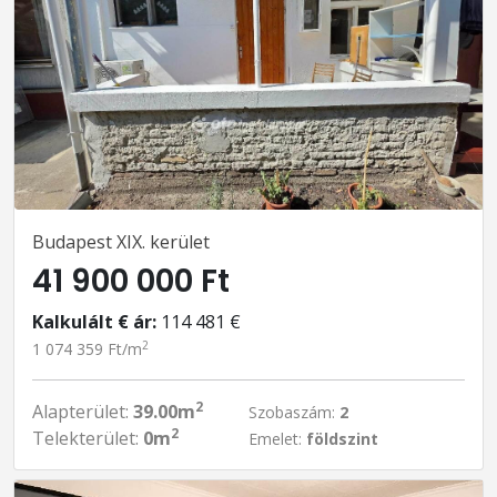
Budapest XIX. kerület
41 900 000 Ft
Kalkulált € ár:
114 481 €
2
1 074 359 Ft/m
2
Alapterület:
39.00m
Szobaszám:
2
2
Telekterület:
0m
Emelet:
földszint