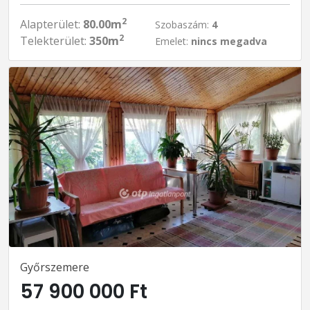
2
Alapterület:
80.00m
Szobaszám:
4
2
Telekterület:
350m
Emelet:
nincs megadva
Győrszemere
57 900 000 Ft