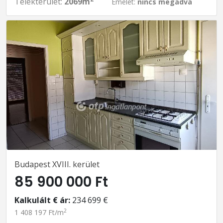
Telekterület:
2069m
Emelet:
nincs megadva
Budapest XVIII. kerület
85 900 000 Ft
Kalkulált € ár:
234 699 €
2
1 408 197 Ft/m