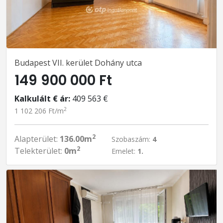
Budapest VII. kerület Dohány utca
149 900 000 Ft
Kalkulált € ár:
409 563 €
2
1 102 206 Ft/m
2
Alapterület:
136.00m
Szobaszám:
4
2
Telekterület:
0m
Emelet:
1.