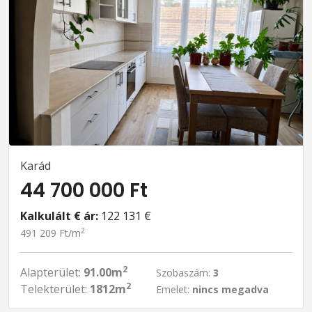
Karád
44 700 000 Ft
Kalkulált € ár:
122 131 €
2
491 209 Ft/m
2
Alapterület:
91.00m
Szobaszám:
3
2
Telekterület:
1812m
Emelet:
nincs megadva