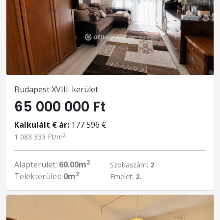
Budapest XVIII. kerület
65 000 000 Ft
Kalkulált € ár:
177 596 €
2
1 083 333 Ft/m
2
Alapterület:
60.00m
Szobaszám:
2
2
Telekterület:
0m
Emelet:
2.