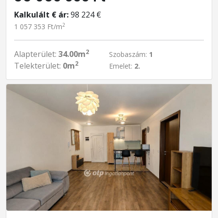
Kalkulált € ár:
98 224 €
2
1 057 353 Ft/m
2
Alapterület:
34.00m
Szobaszám:
1
2
Telekterület:
0m
Emelet:
2.