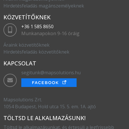
Hirdetésfeladás magánszemélyeknek
KÖZVETÍTŐKNEK
+36 1 585 8650
Munkanapokon 9-16 óráig
Áraink közvetítőknek
Hirdetésfeladás közvetítőknek
KAPCSOLAT
segitunk@mapsolutions.hu
Mapsolutions Zrt.
1054 Budapest, Hold utca 15. 5. em. 1A. ajtó
TÖLTSD LE ALKALMAZÁSUNK!
Töltsd le alkalmazásunkat, és értesülj a legfrissebb