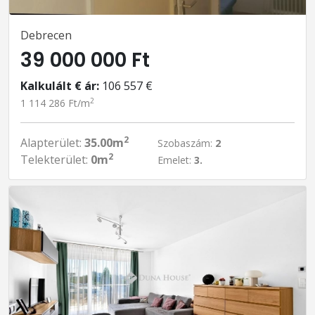
Debrecen
39 000 000 Ft
Kalkulált € ár:
106 557 €
2
1 114 286 Ft/m
2
Alapterület:
35.00m
Szobaszám:
2
2
Telekterület:
0m
Emelet:
3.