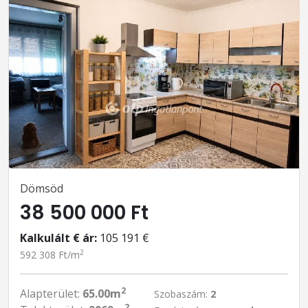
Dömsöd
38 500 000 Ft
Kalkulált € ár:
105 191 €
2
592 308 Ft/m
2
Alapterület:
65.00m
Szobaszám:
2
2