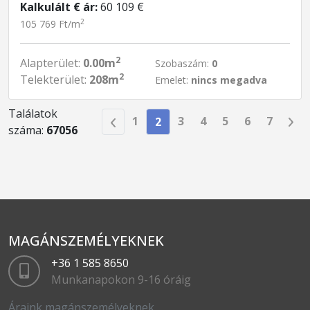
Kalkulált € ár:
60 109 €
2
105 769 Ft/m
2
Alapterület:
0.00m
Szobaszám:
0
2
Telekterület:
208m
Emelet:
nincs megadva
Találatok
1
3
4
5
6
7
2
száma:
67056
MAGÁNSZEMÉLYEKNEK
+36 1 585 8650
Munkanapokon 9-16 óráig
Áraink magánszemélyeknek