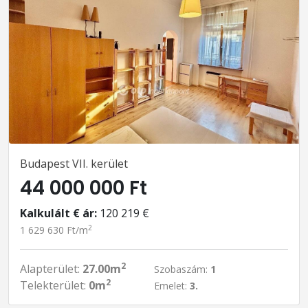
Budapest VII. kerület
44 000 000 Ft
Kalkulált € ár:
120 219 €
2
1 629 630 Ft/m
2
Alapterület:
27.00m
Szobaszám:
1
2
Telekterület:
0m
Emelet:
3.