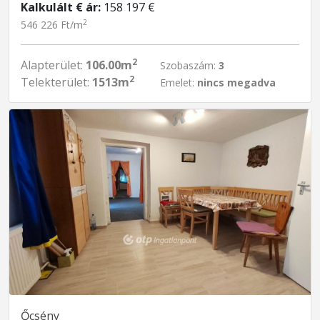
Kalkulált € ár:
158 197 €
2
546 226 Ft/m
2
Alapterület:
106.00m
Szobaszám:
3
2
Telekterület:
1513m
Emelet:
nincs megadva
Őcsény