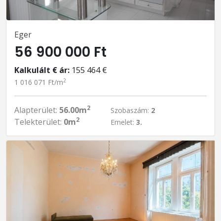
Eger
56 900 000 Ft
Kalkulált € ár:
155 464 €
2
1 016 071 Ft/m
2
Alapterület:
56.00m
Szobaszám:
2
2
Telekterület:
0m
Emelet:
3.