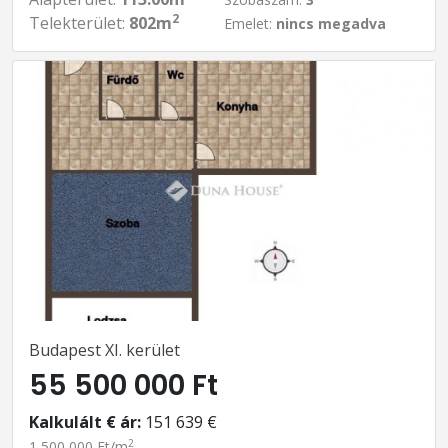
2
Telekterület:
802m
Emelet:
nincs megadva
Budapest XI. kerület
55 500 000 Ft
Kalkulált € ár:
151 639 €
2
1 500 000 Ft/m