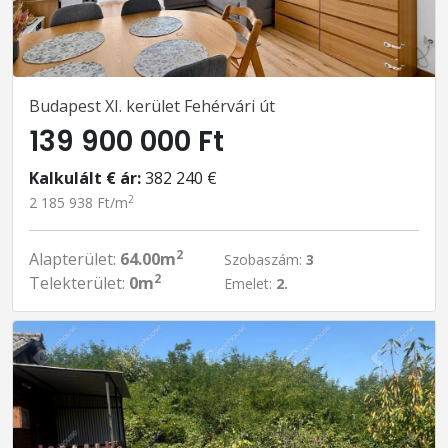
Budapest XI. kerület Fehérvári út
139 900 000 Ft
Kalkulált € ár:
382 240 €
2
2 185 938 Ft/m
2
Alapterület:
64.00m
Szobaszám:
3
2
Telekterület:
0m
Emelet:
2.