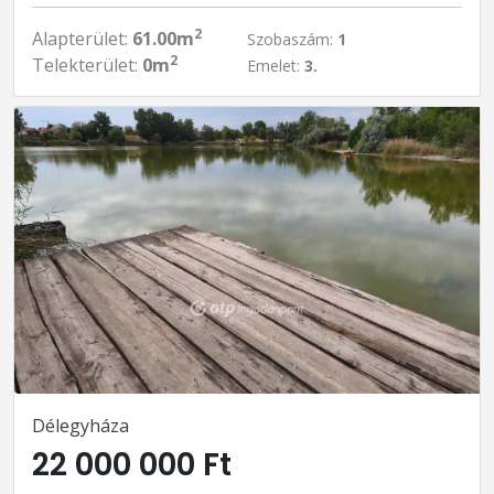
2
Alapterület:
61.00m
Szobaszám:
1
2
Telekterület:
0m
Emelet:
3.
Délegyháza
22 000 000 Ft