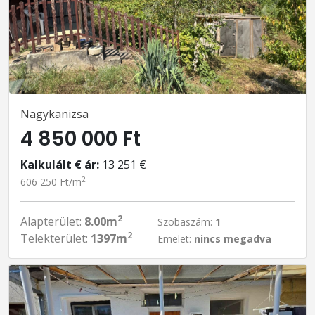
Nagykanizsa
4 850 000 Ft
Kalkulált € ár:
13 251 €
2
606 250 Ft/m
2
Alapterület:
8.00m
Szobaszám:
1
2
Telekterület:
1397m
Emelet:
nincs megadva