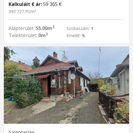
Kalkulált € ár:
59 365 €
2
390 727 Ft/m
2
Alapterület:
55.00m
Szobaszám:
1
2
Telekterület:
0m
Emelet:
9.
Salgótarján