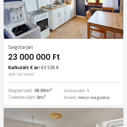
Salgótarján
23 000 000 Ft
Kalkulált € ár:
63 536 €
2
479 167 Ft/m
2
Alapterület:
48.00m
Szobaszám:
1
2
Telekterület:
0m
Emelet:
nincs megadva