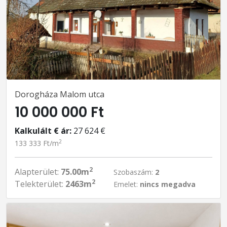
Dorogháza Malom utca
10 000 000 Ft
Kalkulált € ár:
27 624 €
2
133 333 Ft/m
2
Alapterület:
75.00m
Szobaszám:
2
2
Telekterület:
2463m
Emelet:
nincs megadva