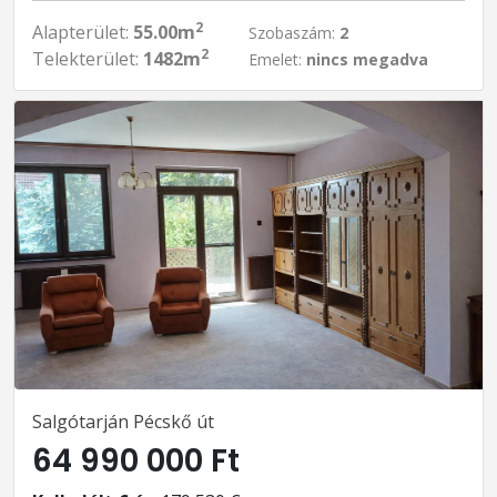
2
Alapterület:
55.00m
Szobaszám:
2
2
Telekterület:
1482m
Emelet:
nincs megadva
Salgótarján Pécskő út
64 990 000 Ft