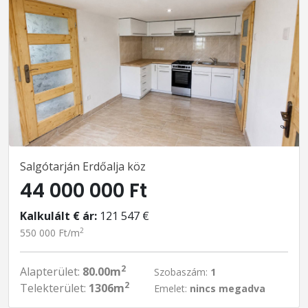
Salgótarján Erdőalja köz
44 000 000 Ft
Kalkulált € ár:
121 547 €
2
550 000 Ft/m
2
Alapterület:
80.00m
Szobaszám:
1
2
Telekterület:
1306m
Emelet:
nincs megadva