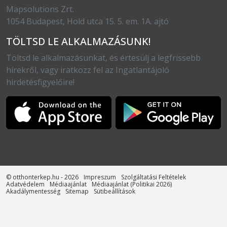
Mapsolutions Zrt.
1054 Budapest, Hold utca 15. 5. em. 1A. ajtó
TÖLTSD LE ALKALMAZÁSUNK!
Töltsd le alkalmazásunkat, és értesülj a legfrissebb
hírekről, vagy iratkozz fel az Ingatlantájoló
hirdetésfigyelőire!
© otthonterkep.hu - 2026
Impreszum
Szolgáltatási Feltételek
Adatvédelem
Médiaajánlat
Médiaajánlat (Politikai 2026)
Akadálymentesség
Sitemap
Sütibeállítások