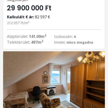
29 900 000 Ft
Kalkulált € ár:
82 597 €
2
212 057 Ft/m
2
Alapterület:
141.00m
Szobaszám:
4
2
Telekterület:
497m
Emelet:
nincs megadva