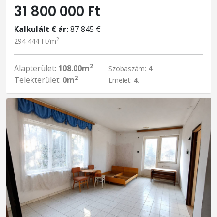
31 800 000 Ft
Kalkulált € ár:
87 845 €
2
294 444 Ft/m
2
Alapterület:
108.00m
Szobaszám:
4
2
Telekterület:
0m
Emelet:
4.