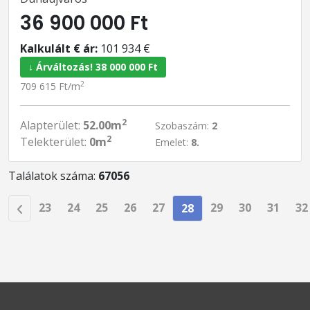
36 900 000 Ft
Kalkulált € ár:
101 934 €
↓ Árváltozás! 38 000 000 Ft
2
709 615 Ft/m
2
Alapterület:
52.00m
Szobaszám:
2
2
Telekterület:
0m
Emelet:
8.
Találatok száma:
67056
23
24
25
26
27
29
30
31
32
28