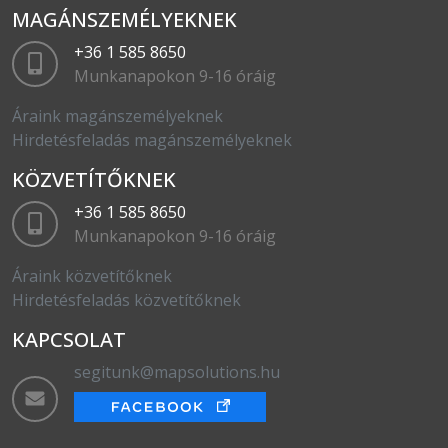
MAGÁNSZEMÉLYEKNEK
+36 1 585 8650
Munkanapokon 9-16 óráig
Áraink magánszemélyeknek
Hirdetésfeladás magánszemélyeknek
KÖZVETÍTŐKNEK
+36 1 585 8650
Munkanapokon 9-16 óráig
Áraink közvetítőknek
Hirdetésfeladás közvetítőknek
KAPCSOLAT
segitunk@mapsolutions.hu