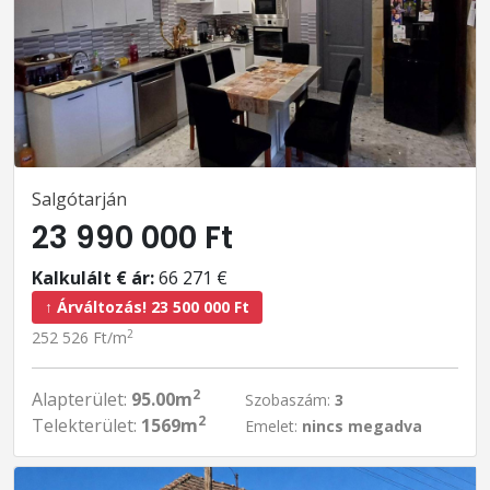
Salgótarján
23 990 000 Ft
Kalkulált € ár:
66 271 €
↑ Árváltozás! 23 500 000 Ft
2
252 526 Ft/m
2
Alapterület:
95.00m
Szobaszám:
3
2
Telekterület:
1569m
Emelet:
nincs megadva