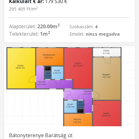
Kalkulált € ár:
179 530 €
2
295 409 Ft/m
2
Alapterület:
220.00m
Szobaszám:
4
2
Telekterület:
1m
Emelet:
nincs megadva
Bátonyterenye Barátság út