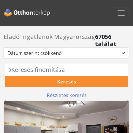
Eladó ingatlanok Magyarország
67056
találat
Keresés finomítása
Keresés
Részletes keresés