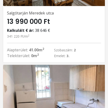
Salgótarján Meredek utca
13 990 000 Ft
Kalkulált € ár:
38 646 €
2
341 220 Ft/m
2
Alapterület:
41.00m
Szobaszám:
2
2
Telekterület:
0m
Emelet:
3.