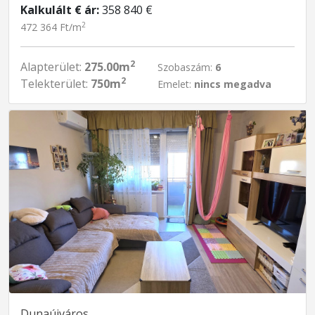
Kalkulált € ár:
358 840 €
2
472 364 Ft/m
2
Alapterület:
275.00m
Szobaszám:
6
2
Telekterület:
750m
Emelet:
nincs megadva
Dunaújváros