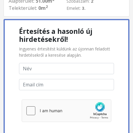
Alapterület:
51.00m
Szobaszám:
2
2
Telekterület:
0m
Emelet:
3.
Értesítés a hasonló új
hirdetésekről!
Ingyenes értesítést küldünk az újonnan feladott
hirdetésekről a keresése alapján.