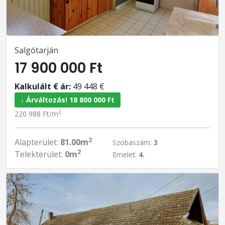
Salgótarján
17 900 000 Ft
Kalkulált € ár:
49 448 €
↓ Árváltozás! 18 800 000 Ft
2
220 988 Ft/m
2
Alapterület:
81.00m
Szobaszám:
3
2
Telekterület:
0m
Emelet:
4.