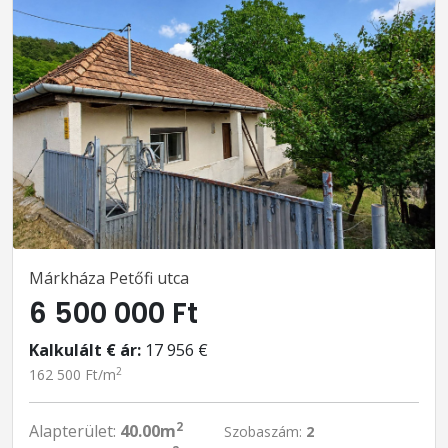
Márkháza Petőfi utca
6 500 000 Ft
Kalkulált € ár:
17 956 €
2
162 500 Ft/m
2
Alapterület:
40.00m
Szobaszám:
2