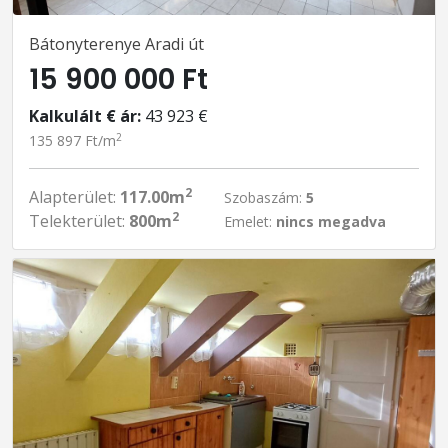
Bátonyterenye Aradi út
15 900 000 Ft
Kalkulált € ár:
43 923 €
2
135 897 Ft/m
2
Alapterület:
117.00m
Szobaszám:
5
2
Telekterület:
800m
Emelet:
nincs megadva