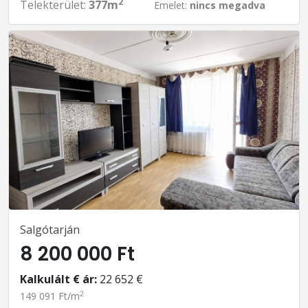
2
Telekterület:
377m
Emelet:
nincs megadva
Salgótarján
8 200 000 Ft
Kalkulált € ár:
22 652 €
2
149 091 Ft/m