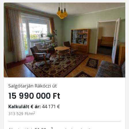
Salgótarján Rákóczi út
15 990 000 Ft
Kalkulált € ár:
44 171 €
2
313 529 Ft/m
2