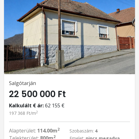
Salgótarján
22 500 000 Ft
Kalkulált € ár:
62 155 €
2
197 368 Ft/m
2
Alapterület:
114.00m
Szobaszám:
4
2
Telekterület:
800m
Emelet:
nincs megadva