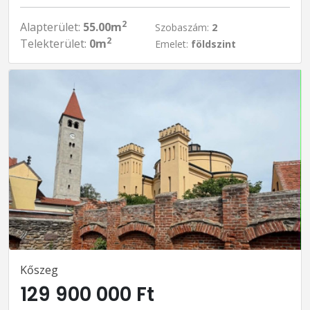
2
Alapterület:
55.00m
Szobaszám:
2
2
Telekterület:
0m
Emelet:
földszint
Kőszeg
129 900 000 Ft