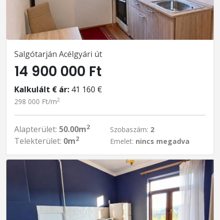
Salgótarján Acélgyári út
14 900 000 Ft
Kalkulált € ár:
41 160 €
2
298 000 Ft/m
2
Alapterület:
50.00m
Szobaszám:
2
2
Telekterület:
0m
Emelet:
nincs megadva