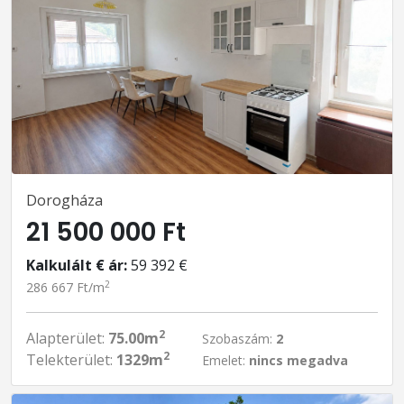
Dorogháza
21 500 000 Ft
Kalkulált € ár:
59 392 €
2
286 667 Ft/m
2
Alapterület:
75.00m
Szobaszám:
2
2
Telekterület:
1329m
Emelet:
nincs megadva