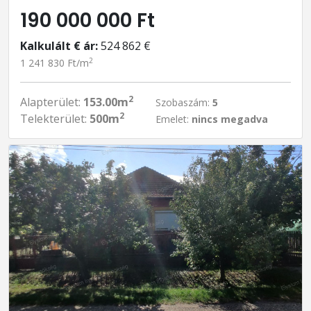
190 000 000 Ft
Kalkulált € ár:
524 862 €
2
1 241 830 Ft/m
2
Alapterület:
153.00m
Szobaszám:
5
2
Telekterület:
500m
Emelet:
nincs megadva