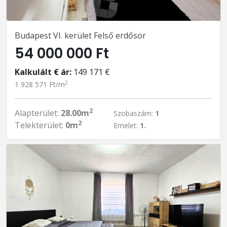
Budapest VI. kerület Felső erdősor
54 000 000 Ft
Kalkulált € ár:
149 171 €
2
1 928 571 Ft/m
2
Alapterület:
28.00m
Szobaszám:
1
2
Telekterület:
0m
Emelet:
1.