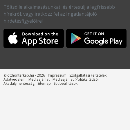
Töltsd le alkalmazásunkat, és értesülj a legfrissebb
hírekről, vagy iratkozz fel az Ingatlantájoló
hirdetésfigyelőire!
© otthonterkep.hu - 2026
Impreszum
Szolgáltatási Feltételek
Adatvédelem
Médiaajánlat
Médiaajánlat (Politikai 2026)
Akadálymentesség
Sitemap
Sütibeállítások