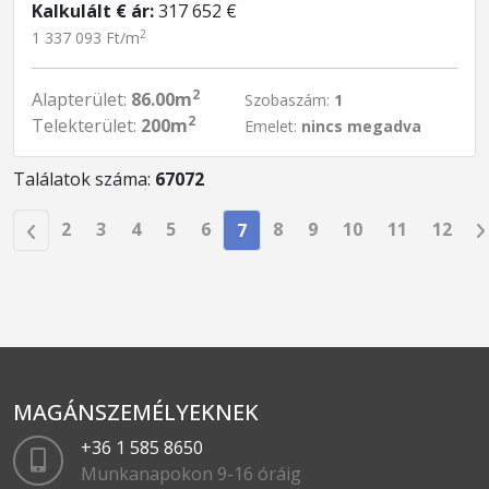
Kalkulált € ár:
317 652 €
2
1 337 093 Ft/m
2
Alapterület:
86.00m
Szobaszám:
1
2
Telekterület:
200m
Emelet:
nincs megadva
Találatok száma:
67072
2
3
4
5
6
8
9
10
11
12
7
MAGÁNSZEMÉLYEKNEK
+36 1 585 8650
Munkanapokon 9-16 óráig