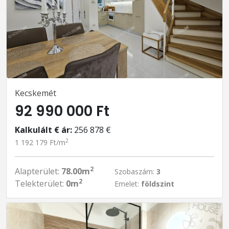
Kecskemét
92 990 000 Ft
Kalkulált € ár:
256 878 €
2
1 192 179 Ft/m
2
Alapterület:
78.00m
Szobaszám:
3
2
Telekterület:
0m
Emelet:
földszint