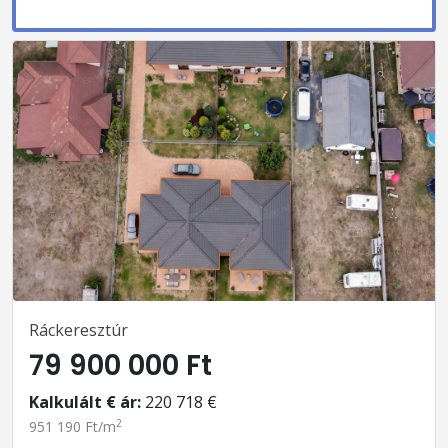
Ráckeresztúr
79 900 000 Ft
Kalkulált € ár:
220 718 €
2
951 190 Ft/m