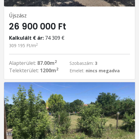
Újszász
26 900 000 Ft
Kalkulált € ár:
74 309 €
2
309 195 Ft/m
2
Alapterület:
87.00m
Szobaszám:
3
2
Telekterület:
1200m
Emelet:
nincs megadva