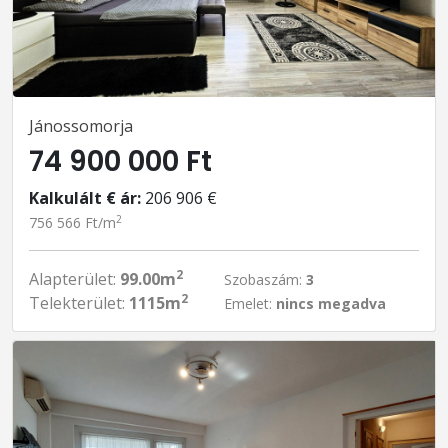
Jánossomorja
74 900 000 Ft
Kalkulált € ár:
206 906 €
2
756 566 Ft/m
2
Alapterület:
99.00m
Szobaszám:
3
2
Telekterület:
1115m
Emelet:
nincs megadva