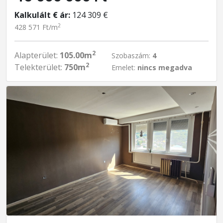
Kalkulált € ár:
124 309 €
2
428 571 Ft/m
2
Alapterület:
105.00m
Szobaszám:
4
2
Telekterület:
750m
Emelet:
nincs megadva