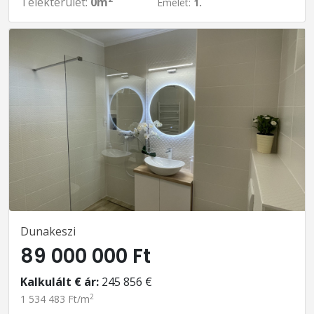
Telekterület:
0m
Emelet:
1.
Dunakeszi
89 000 000 Ft
Kalkulált € ár:
245 856 €
2
1 534 483 Ft/m