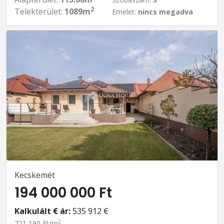
2
Telekterület:
1089m
Emelet:
nincs megadva
Kecskemét
194 000 000 Ft
Kalkulált € ár:
535 912 €
2
721 190 Ft/m