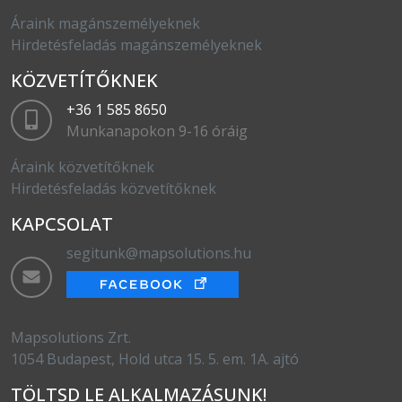
Áraink magánszemélyeknek
Hirdetésfeladás magánszemélyeknek
KÖZVETÍTŐKNEK
+36 1 585 8650
Munkanapokon 9-16 óráig
Áraink közvetítőknek
Hirdetésfeladás közvetítőknek
KAPCSOLAT
segitunk@mapsolutions.hu
Mapsolutions Zrt.
1054 Budapest, Hold utca 15. 5. em. 1A. ajtó
TÖLTSD LE ALKALMAZÁSUNK!