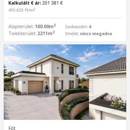
Kalkulált € ár:
201 381 €
2
455 625 Ft/m
2
Alapterület:
160.00m
Szobaszám:
4
2
Telekterület:
2211m
Emelet:
nincs megadva
Fót