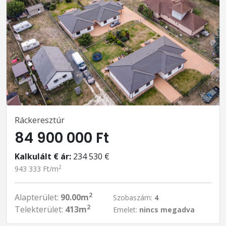
Ráckeresztúr
84 900 000 Ft
Kalkulált € ár:
234 530 €
2
943 333 Ft/m
2
Alapterület:
90.00m
Szobaszám:
4
2
Telekterület:
413m
Emelet:
nincs megadva