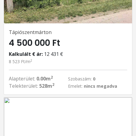
Tápiószentmárton
4 500 000 Ft
Kalkulált € ár:
12 431 €
2
8 523 Ft/m
2
Alapterület:
0.00m
Szobaszám:
0
2
Telekterület:
528m
Emelet:
nincs megadva