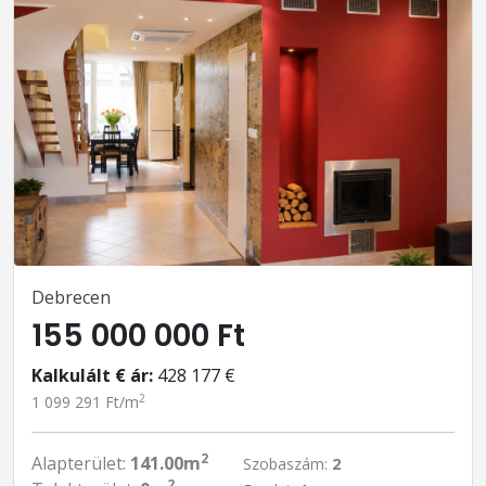
Debrecen
155 000 000 Ft
Kalkulált € ár:
428 177 €
2
1 099 291 Ft/m
2
Alapterület:
141.00m
Szobaszám:
2
2