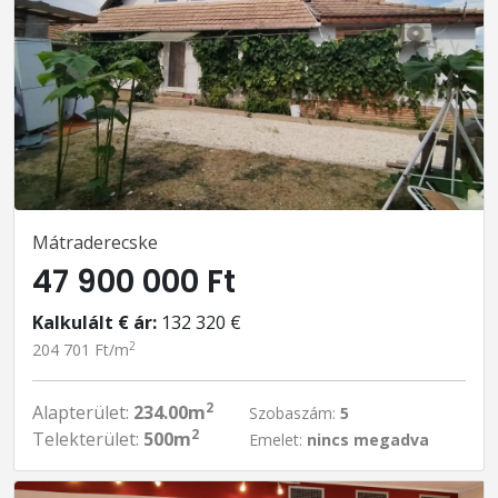
Mátraderecske
47 900 000 Ft
Kalkulált € ár:
132 320 €
2
204 701 Ft/m
2
Alapterület:
234.00m
Szobaszám:
5
2
Telekterület:
500m
Emelet:
nincs megadva