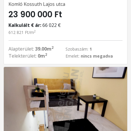
Komló Kossuth Lajos utca
23 900 000 Ft
Kalkulált € ár:
66 022 €
2
612 821 Ft/m
2
Alapterület:
39.00m
Szobaszám:
1
2
Telekterület:
0m
Emelet:
nincs megadva