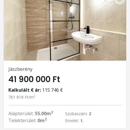
Jászberény
41 900 000 Ft
Kalkulált € ár:
115 746 €
2
761 818 Ft/m
2
Alapterület:
55.00m
Szobaszám:
2
2
Telekterület:
0m
Emelet:
1.