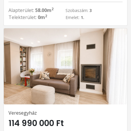
2
Alapterület:
58.00m
Szobaszám:
3
2
Telekterület:
0m
Emelet:
1.
Veresegyház
114 990 000 Ft