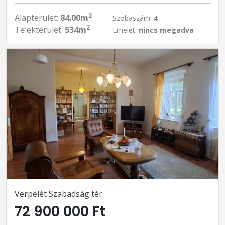
2
Alapterület:
84.00m
Szobaszám:
4
2
Telekterület:
534m
Emelet:
nincs megadva
Verpelét Szabadság tér
72 900 000 Ft