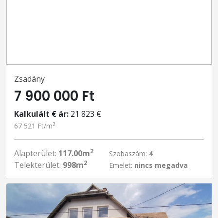
Zsadány
7 900 000 Ft
Kalkulált € ár:
21 823 €
2
67 521 Ft/m
2
Alapterület:
117.00m
Szobaszám:
4
2
Telekterület:
998m
Emelet:
nincs megadva