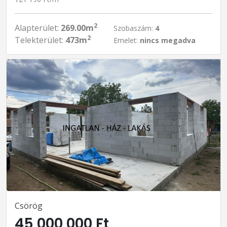
2
Alapterület:
269.00m
Szobaszám:
4
2
Telekterület:
473m
Emelet:
nincs megadva
Csörög
45 000 000 Ft