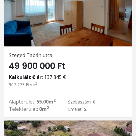
Szeged Tabán utca
49 900 000 Ft
Kalkulált € ár:
137 845 €
2
907 273 Ft/m
2
Alapterület:
55.00m
Szobaszám:
0
2
Telekterület:
0m
Emelet:
5.