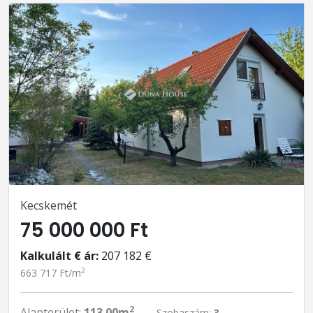
Kecskemét
75 000 000 Ft
Kalkulált € ár:
207 182 €
2
663 717 Ft/m
2
Alapterület:
113.00m
Szobaszám:
3