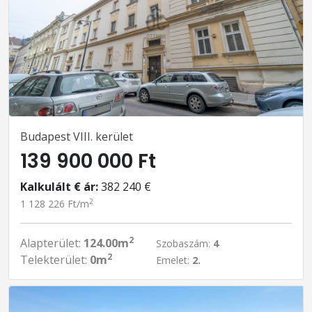
Budapest VIII. kerület
139 900 000 Ft
Kalkulált € ár:
382 240 €
2
1 128 226 Ft/m
2
Alapterület:
124.00m
Szobaszám:
4
2
Telekterület:
0m
Emelet:
2.