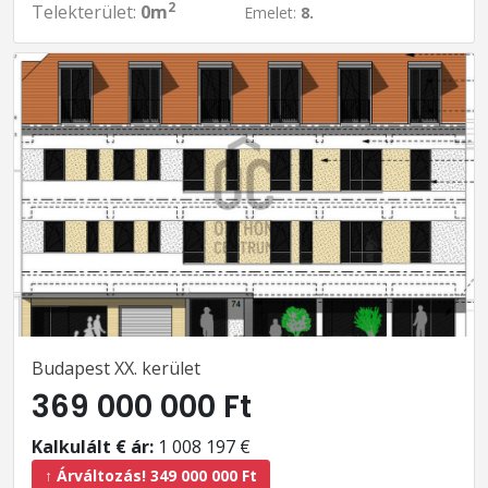
2
Telekterület:
0m
Emelet:
8.
Budapest XX. kerület
369 000 000 Ft
Kalkulált € ár:
1 008 197 €
↑ Árváltozás! 349 000 000 Ft