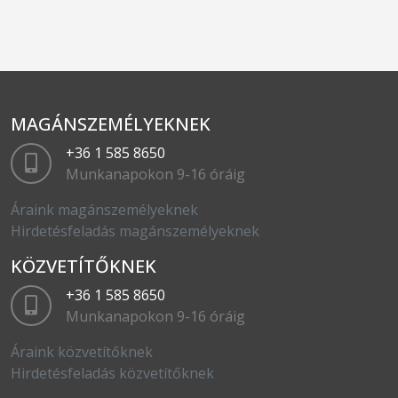
MAGÁNSZEMÉLYEKNEK
+36 1 585 8650
Munkanapokon 9-16 óráig
Áraink magánszemélyeknek
Hirdetésfeladás magánszemélyeknek
KÖZVETÍTŐKNEK
+36 1 585 8650
Munkanapokon 9-16 óráig
Áraink közvetítőknek
Hirdetésfeladás közvetítőknek