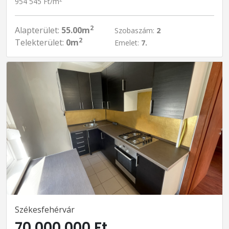
954 545 Ft/m
2
Alapterület:
55.00m
Szobaszám:
2
2
Telekterület:
0m
Emelet:
7.
Székesfehérvár
70 000 000 Ft