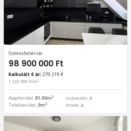
Székesfehérvár
98 900 000 Ft
Kalkulált € ár:
270 219 €
2
1 220 988 Ft/m
2
Alapterület:
81.00m
Szobaszám:
3
2
Telekterület:
0m
Emelet:
2.