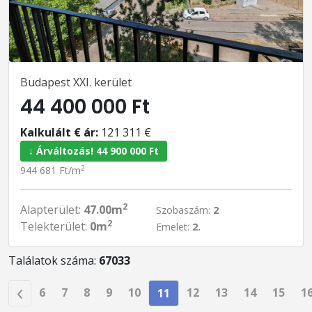
Budapest XXI. kerület
44 400 000 Ft
Kalkulált € ár:
121 311 €
↓ Árváltozás! 44 900 000 Ft
2
944 681 Ft/m
2
Alapterület:
47.00m
Szobaszám:
2
2
Telekterület:
0m
Emelet:
2.
Találatok száma:
67033
6
7
8
9
10
12
13
14
15
1
11