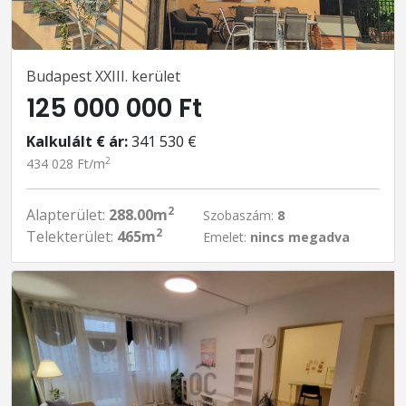
Budapest XXIII. kerület
125 000 000 Ft
Kalkulált € ár:
341 530 €
2
434 028 Ft/m
2
Alapterület:
288.00m
Szobaszám:
8
2
Telekterület:
465m
Emelet:
nincs megadva