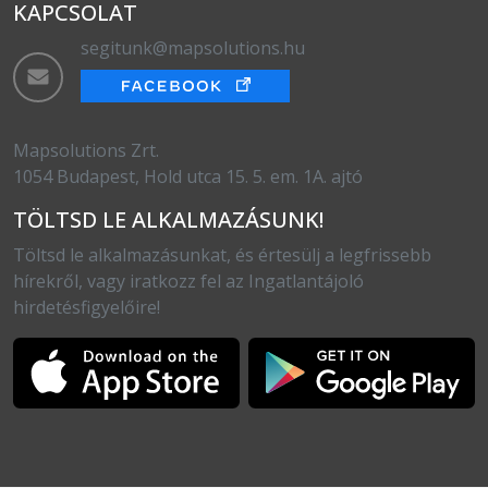
KAPCSOLAT
segitunk@mapsolutions.hu
Mapsolutions Zrt.
1054 Budapest, Hold utca 15. 5. em. 1A. ajtó
TÖLTSD LE ALKALMAZÁSUNK!
Töltsd le alkalmazásunkat, és értesülj a legfrissebb
hírekről, vagy iratkozz fel az Ingatlantájoló
hirdetésfigyelőire!