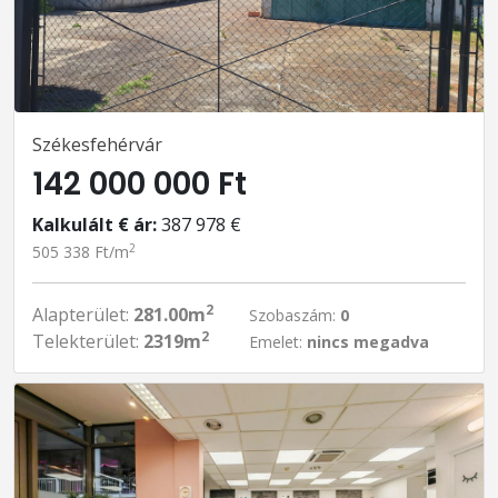
Székesfehérvár
142 000 000 Ft
Kalkulált € ár:
387 978 €
2
505 338 Ft/m
2
Alapterület:
281.00m
Szobaszám:
0
2
Telekterület:
2319m
Emelet:
nincs megadva