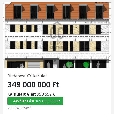
Budapest XX. kerület
349 000 000 Ft
Kalkulált € ár:
953 552 €
↓ Árváltozás! 369 000 000 Ft
2
283 740 Ft/m