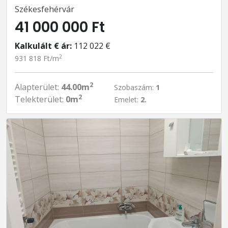
Székesfehérvár
41 000 000 Ft
Kalkulált € ár:
112 022 €
2
931 818 Ft/m
2
Alapterület:
44.00m
Szobaszám:
1
2
Telekterület:
0m
Emelet:
2.