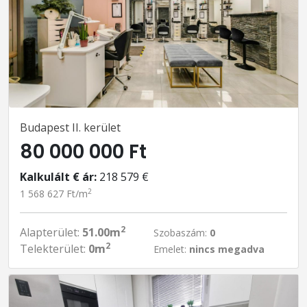
Budapest II. kerület
80 000 000 Ft
Kalkulált € ár:
218 579 €
2
1 568 627 Ft/m
2
Alapterület:
51.00m
Szobaszám:
0
2
Telekterület:
0m
Emelet:
nincs megadva