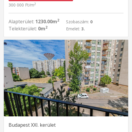
2
300 000 Ft/m
2
Alapterület:
1230.00m
Szobaszám:
0
2
Telekterület:
0m
Emelet:
3.
Budapest XXI. kerület