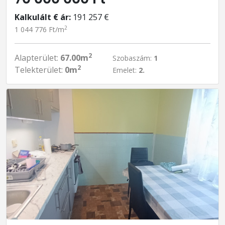
Kalkulált € ár:
191 257 €
2
1 044 776 Ft/m
2
Alapterület:
67.00m
Szobaszám:
1
2
Telekterület:
0m
Emelet:
2.