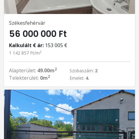
Székesfehérvár
56 000 000 Ft
Kalkulált € ár:
153 005 €
2
1 142 857 Ft/m
2
Alapterület:
49.00m
Szobaszám:
2
2
Telekterület:
0m
Emelet:
4.