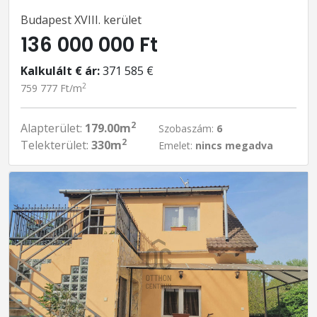
Budapest XVIII. kerület
136 000 000 Ft
Kalkulált € ár:
371 585 €
2
759 777 Ft/m
2
Alapterület:
179.00m
Szobaszám:
6
2
Telekterület:
330m
Emelet:
nincs megadva