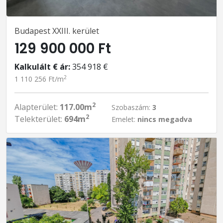
Budapest XXIII. kerület
129 900 000 Ft
Kalkulált € ár:
354 918 €
2
1 110 256 Ft/m
2
Alapterület:
117.00m
Szobaszám:
3
2
Telekterület:
694m
Emelet:
nincs megadva