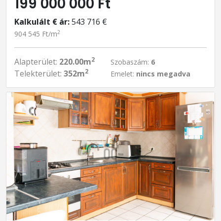
199 000 000 Ft
Kalkulált € ár:
543 716 €
2
904 545 Ft/m
2
Alapterület:
220.00m
Szobaszám:
6
2
Telekterület:
352m
Emelet:
nincs megadva