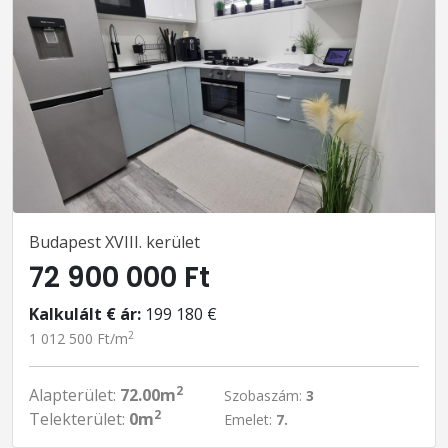
Budapest XVIII. kerület
72 900 000 Ft
Kalkulált € ár:
199 180 €
2
1 012 500 Ft/m
2
Alapterület:
72.00m
Szobaszám:
3
2
Telekterület:
0m
Emelet:
7.