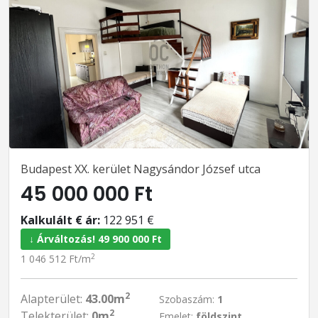
Budapest XX. kerület Nagysándor József utca
45 000 000 Ft
Kalkulált € ár:
122 951 €
↓ Árváltozás! 49 900 000 Ft
2
1 046 512 Ft/m
2
Alapterület:
43.00m
Szobaszám:
1
2
Telekterület:
0m
Emelet:
földszint