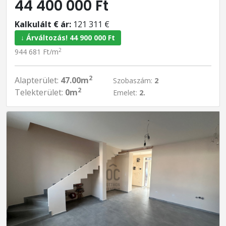
44 400 000 Ft
Kalkulált € ár:
121 311 €
↓ Árváltozás! 44 900 000 Ft
2
944 681 Ft/m
2
Alapterület:
47.00m
Szobaszám:
2
2
Telekterület:
0m
Emelet:
2.