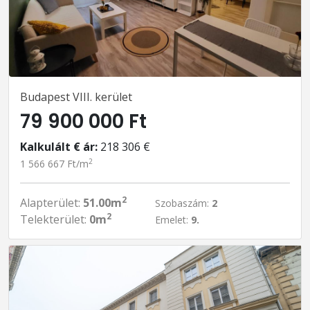
Budapest VIII. kerület
79 900 000 Ft
Kalkulált € ár:
218 306 €
2
1 566 667 Ft/m
2
Alapterület:
51.00m
Szobaszám:
2
2
Telekterület:
0m
Emelet:
9.