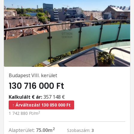
Budapest VIII. kerület
130 716 000 Ft
Kalkulált € ár:
357 148 €
↑ Árváltozás! 130 050 000 Ft
2
1 742 880 Ft/m
2
Alapterület:
75.00m
Szobaszám:
3